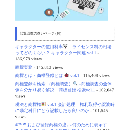
閲覧回数の多いページ (10)
キャラクターの使用料率
ライセンス料の相場
ってどのくらい？ キャラクター関連 vol.1
-
186,979 views
商標実務
- 145,813 views
商標とは・商標登録とは
vol.1
- 115,408 views
商標登録を検索 （商標調査）
–商標調査の全体
像を分かり易く解説 商標登録 検索vol.1
- 102,047
views
税法と商標権
vol.1 会計処理 – 権利取得や譲渡時
に勘定科目にどう記載したら良いのか
- 101,545
views
®™℠ および登録商標の違い-何のために表示す