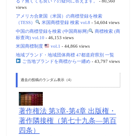
る？無くても良い？の疑問に答えます。
- 80,560
views
アメリカ合衆国（米国）の商標登録を検索
（TESS）
米国商標登録 検索 vol.8
- 54,604 views
中国の商標登録を検索 (中国商标网)
商標検索 (商
标查询) vol.10
- 46,153 views
米国商標制度
vol.1
- 44,866 views
地域ブランド・地域団体商標 47都道府県別 一覧
ご当地ブランドを商標から一纏め
- 43,797 views
過去の投稿のランダム表示（4）
著作権法 第3章-第4章 出版権・
著作隣接権（第七十九条―第百
四条）