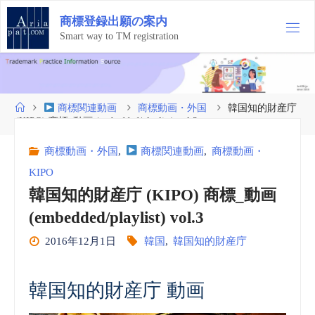
コ
商
標
登
録
出
願
の
案
内
ン
テ
Smart way to TM registration
ン
ツ
へ
ス
ホ
商標関連動画
商標動画・外国
韓国知的財産庁
キ
ー
(KIPO) 商標_動画 (embedded/playlist) vol.3
ッ
ム
プ
商標動画・外国
,
商標関連動画
,
商標動画・
KIPO
韓国知的財産庁 (KIPO) 商標_動画
(embedded/playlist) vol.3
2016年12月1日
韓国
,
韓国知的財産庁
韓国知的財産庁 動画