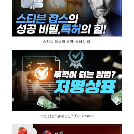
스티브 잡스의 특명, 특허의 힘!
저명상표=절대상표? (Full Version)