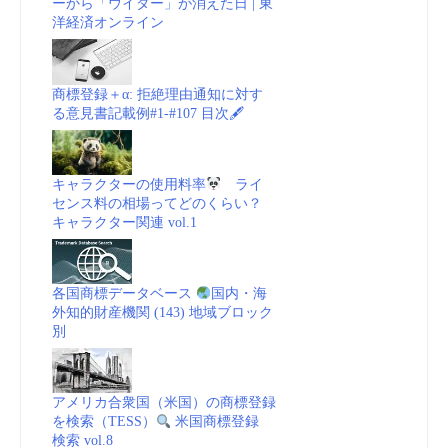
ーから「ウイダー」が消えた日 | 東
洋経済オンライン
商標登録＋α: 拒絶理由通知に対す
る意見書記載例#1-#107 目次🖋
キャラクターの使用料率
ライ
センス料の相場ってどのくらい？
キャラクター関連 vol.1
各国商標データベース
国内・海
外知的財産機関 (143) 地域ブロック
別
アメリカ合衆国（米国）の商標登録
を検索（TESS）
米国商標登録
検索 vol.8