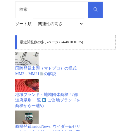
検
検
索
索
対
象:
ソート順
最近閲覧数の多いページ (24-48 HOURS)
国際登録出願（マドプロ）の様式
MM2～MM21
の解説
地域ブランド・地域団体商標 47都
道府県別 一覧
ご当地ブランドを
商標から一纏め
商標登録insideNews: ウイダーinゼリ