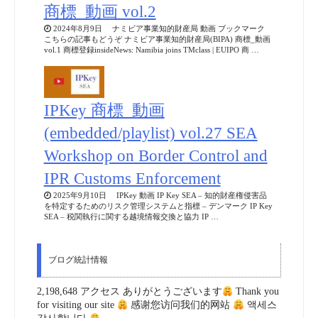
商標_動画 vol.2
2024年8月9日 ナミビア事業知的財産局 動画 ブックマーク
こちらの記事もどうぞ ナミビア事業知的財産局(BIPA) 商標_動画
vol.1 商標登録insideNews: Namibia joins TMclass | EUIPO 商 …
IPKey 商標_動画
(embedded/playlist) vol.27 SEA
Workshop on Border Control and
IPR Customs Enforcement
2025年9月10日 IPKey 動画 IP Key SEA – 知的財産権侵害品
を特定するためのリスク管理システムと指標 – デンマーク IP Key
SEA – 税関執行に関する越境情報交換と協力 IP …
ブログ統計情報
2,198,648 アクセス ありがとうございます
Thank you
for visiting our site
感谢您访问我们的网站
액세스