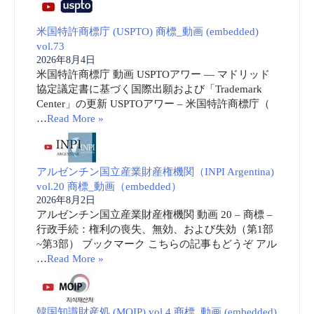
米国特許商標庁 (USPTO) 商標_動画 (embedded)
vol.73
2026年8月4日
米国特許商標庁 動画 USPTOアワー ― マドリッド
協定議定書に基づく国際出願および「Trademark
Center」の更新 USPTOアワー – 米国特許商標庁（
…
Read More »
アルゼンチン国立産業財産権機関（INPI Argentina)
vol.20 商標_動画（embedded）
2026年8月2日
アルゼンチン国立産業財産権機関 動画 20 – 商標 –
行政手続：権利の喪失、無効、および失効（第1部
~第3部） ブックマーク こちらの記事もどうぞ アル
…
Read More »
韓国知識財産処 (MOIP) vol.4 商標_動画 (embedded)