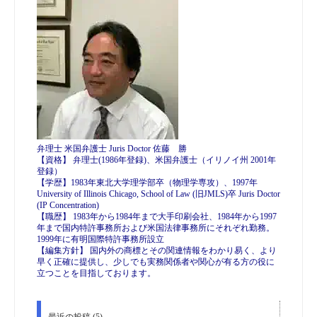
弁理士 米国弁護士 Juris Doctor 佐藤 勝
【資格】 弁理士(1986年登録)、米国弁護士（イリノイ州 2001年
登録）
【学歴】1983年東北大学理学部卒（物理学専攻）、1997年
University of Illinois Chicago, School of Law (旧JMLS)卒 Juris Doctor
(IP Concentration)
【職歴】 1983年から1984年まで大手印刷会社、1984年から1997
年まで国内特許事務所および米国法律事務所にそれぞれ勤務。
1999年に有明国際特許事務所設立
【編集方針】 国内外の商標とその関連情報をわかり易く、より
早く正確に提供し、少しでも実務関係者や関心が有る方の役に
立つことを目指しております。
最近の投稿 (5)