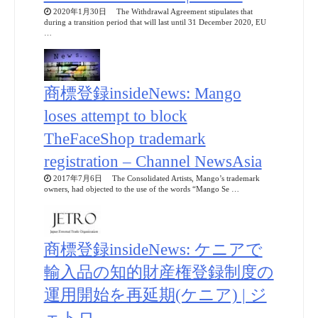
2020年1月30日 The Withdrawal Agreement stipulates that
during a transition period that will last until 31 December 2020, EU
…
商標登録insideNews: Mango
loses attempt to block
TheFaceShop trademark
registration – Channel NewsAsia
2017年7月6日 The Consolidated Artists, Mango’s trademark
owners, had objected to the use of the words “Mango Se …
商標登録insideNews: ケニアで
輸入品の知的財産権登録制度の
運用開始を再延期(ケニア) | ジ
ェトロ