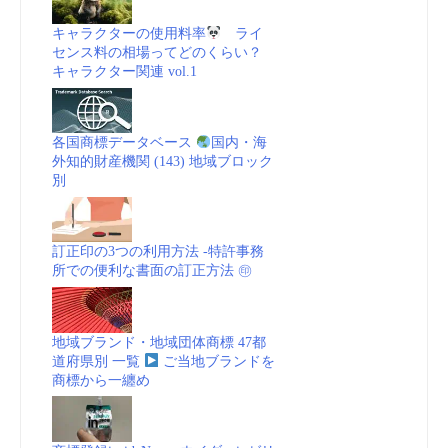
キャラクターの使用料率
ライ
センス料の相場ってどのくらい？
キャラクター関連 vol.1
各国商標データベース
国内・海
外知的財産機関 (143) 地域ブロック
別
訂正印の3つの利用方法 -特許事務
所での便利な書面の訂正方法 ㊞
地域ブランド・地域団体商標 47都
道府県別 一覧
ご当地ブランドを
商標から一纏め