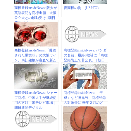
商標登録insideNews: 阪大が
音商標の例 (USPTO)
英語表記を商標出願 大阪
公立大との騒動受け | 朝日
新聞デジタル
商標登録insideNews:「凝縮
商標登録insideNews: パンダ
された果実味」の大阪ワイ
の名前、最終8候補に「商標
ン、3社5銘柄が審査で新た
登録防止で非公表」 | 朝日
に認定｜朝日新聞デジタル
新聞デジタル
商標登録insideNews: シャー
商標登録insideNews: 「平
プ商標、中国大手が継続使
成」など旧元号、商標登録
用の方針 米テレビ市場 |
の対象外に 来年２月めど：
朝日新聞デジタル
朝日新聞デジタル