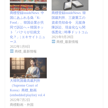
商標登録insideNews: 中
商標登録insideNews: 韓
国にあふれる偽「K-
国裁判所、三菱重工の
Food」、韓国企業が共
資産売却命令 元挺身
同で訴訟へ＝韓国ネッ
隊訴訟、現金化なら関
ト「パクりが伝統文
係悪化 | 時事ドットコム
化？」| エキサイトニュ
2021年9月28日
ース
商標_最新情報
2022年1月8日
商標_最新情報
大韓民国最高裁判所
（Supreme Court of
Korea）商標_動画
(embedded/playlist) vol.4
2022年7月2日
商標動画・外国