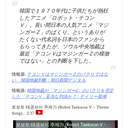
韓国で１９７０年代に子供たちが熱狂
したアニメ「ロボット・テコン
Ｖ」。長い間日本の人気アニメ「マジ
ンガーＺ」のぱくり、というありが
たくない代名詞を日本のファンから
もらってきたが、ソウル中央地裁は
最近「テコンＶはマジンガーＺの模倣
ではない」との判断を下した。
情報源:
テコンＶはマジンガーＺのパクりではな
い 韓国地裁判断：朝日新聞デジタル
情報源:
韓国地裁が「マジンガーZ」のパクリを否定
した「テコンV」妥当な判決か？ | デイリー新潮
로보트 태권브이 주제가 (Robot Taekwon V – Theme
Song)、2:37
로보트 태권브이 주제가 (Robot Taekwon V -