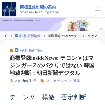
コ
商
標
登
録
出
願
の
案
内
ン
テ
Smart way to TM registration
ン
ツ
へ
ス
ホ
商標_最新情報
商標登録insideNews: テコンＶはマ
キ
ー
ジンガーＺのパクりではない 韓国地裁判断：朝日新聞デジタル
ッ
ム
プ
商標_最新情報
商標登録insideNews: テコンＶはマ
ジンガーＺのパクりではない 韓国
地裁判断：朝日新聞デジタル
2018年8月2日
アニメーション
,
韓国
テコンＶ 模倣 否定判断