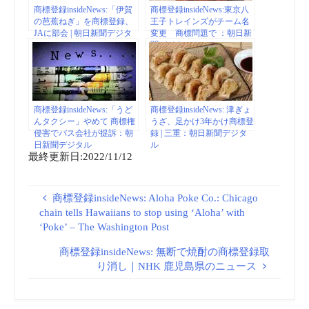
商標登録insideNews:「伊賀
商標登録insideNews:東京八
の芭蕉ねぎ」を商標登録、
王子トレインズがチーム名
JAに部会 | 朝日新聞デジタ
変更 商標問題で ：朝日新
ル
聞デジタル
商標登録insideNews:「うど
商標登録insideNews: 津ぎょ
んタクシー」やめて 商標権
うざ、足かけ3年かけ商標登
侵害でバス会社が提訴：朝
録 | 三重：朝日新聞デジタ
日新聞デジタル
ル
最終更新日:2022/11/12
商標登録insideNews: Aloha Poke Co.: Chicago
chain tells Hawaiians to stop using ‘Aloha’ with
‘Poke’ – The Washington Post
商標登録insideNews: 無断で焼酎の商標登録取
り消し｜NHK 鹿児島県のニュース