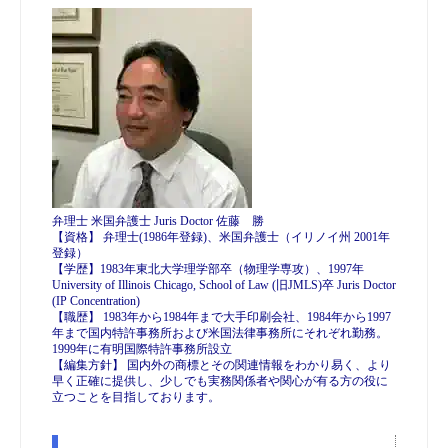
弁理士 米国弁護士 Juris Doctor 佐藤 勝
【資格】 弁理士(1986年登録)、米国弁護士（イリノイ州 2001年
登録）
【学歴】1983年東北大学理学部卒（物理学専攻）、1997年
University of Illinois Chicago, School of Law (旧JMLS)卒 Juris Doctor
(IP Concentration)
【職歴】 1983年から1984年まで大手印刷会社、1984年から1997
年まで国内特許事務所および米国法律事務所にそれぞれ勤務。
1999年に有明国際特許事務所設立
【編集方針】 国内外の商標とその関連情報をわかり易く、より
早く正確に提供し、少しでも実務関係者や関心が有る方の役に
立つことを目指しております。