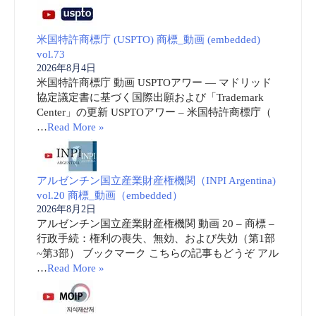
米国特許商標庁 (USPTO) 商標_動画 (embedded)
vol.73
2026年8月4日
米国特許商標庁 動画 USPTOアワー ― マドリッド
協定議定書に基づく国際出願および「Trademark
Center」の更新 USPTOアワー – 米国特許商標庁（
…
Read More »
アルゼンチン国立産業財産権機関（INPI Argentina)
vol.20 商標_動画（embedded）
2026年8月2日
アルゼンチン国立産業財産権機関 動画 20 – 商標 –
行政手続：権利の喪失、無効、および失効（第1部
~第3部） ブックマーク こちらの記事もどうぞ アル
…
Read More »