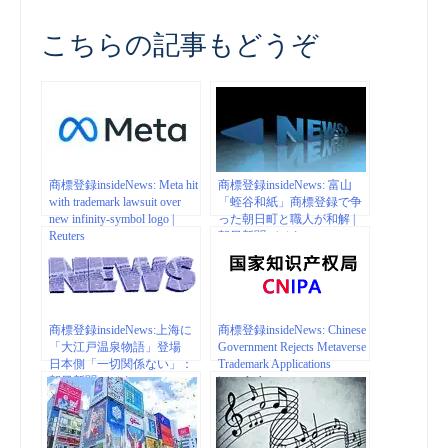
こちらの記事もどうぞ
商標登録insideNews: Meta hit
商標登録insideNews: 富山
with trademark lawsuit over
「蛭谷和紙」商標登録で争
new infinity-symbol logo |
った朝日町と職人が和解 |
Reuters
朝日新聞デジタル
商標登録insideNews:上海に
商標登録insideNews: Chinese
「大江戸温泉物語」登場
Government Rejects Metaverse
日本側「一切関係ない」：
Trademark Applications
朝日新聞デジタル
| coindesk.com