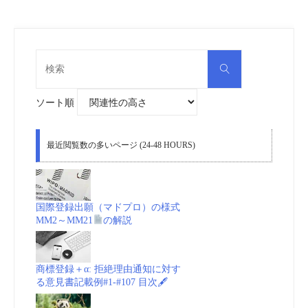
検
検
索
索
対
象:
ソート順
最近閲覧数の多いページ (24-48 HOURS)
国際登録出願（マドプロ）の様式
MM2～MM21
の解説
商標登録＋α: 拒絶理由通知に対す
る意見書記載例#1-#107 目次🖋