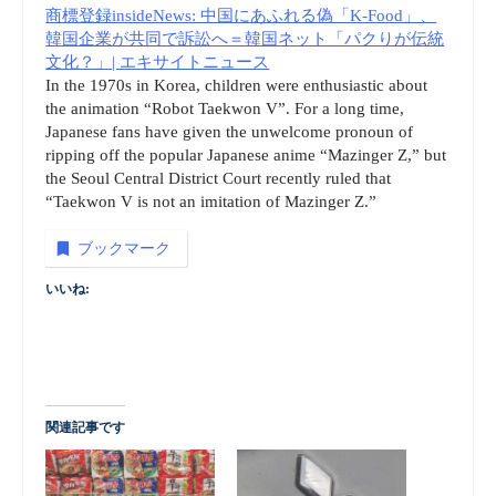
商標登録insideNews: 中国にあふれる偽「K-Food」、
韓国企業が共同で訴訟へ＝韓国ネット「パクりが伝統
文化？」| エキサイトニュース
In the 1970s in Korea, children were enthusiastic about
the animation “Robot Taekwon V”. For a long time,
Japanese fans have given the unwelcome pronoun of
ripping off the popular Japanese anime “Mazinger Z,” but
the Seoul Central District Court recently ruled that
“Taekwon V is not an imitation of Mazinger Z.”
ブックマーク
いいね:
関連記事です