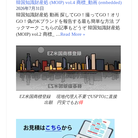
韓国知識財産処 (MOIP) vol.4 商標_動画 (embedded)
2026年7月31日
韓国知識財産処 動画 探してGO！撮ってGO！オリ
GO！偽のKブランドを報告する最も簡単な方法 ブ
ックマーク こちらの記事もどうぞ 韓国知識財産処
(MOIP) vol.2 商標_ …
Read More »
EZ米国商標登録 現地代理人不要でUSPTOに直接
出願 円安でもお
得