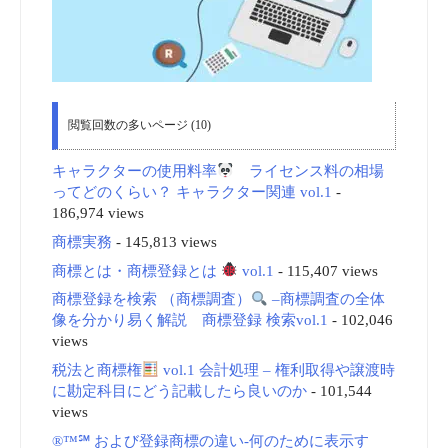
閲覧回数の多いページ (10)
キャラクターの使用料率
ライセンス料の相場
ってどのくらい？ キャラクター関連 vol.1
-
186,974 views
商標実務
- 145,813 views
商標とは・商標登録とは
vol.1
- 115,407 views
商標登録を検索 （商標調査）
–商標調査の全体
像を分かり易く解説 商標登録 検索vol.1
- 102,046
views
税法と商標権
vol.1 会計処理 – 権利取得や譲渡時
に勘定科目にどう記載したら良いのか
- 101,544
views
®™℠ および登録商標の違い-何のために表示す