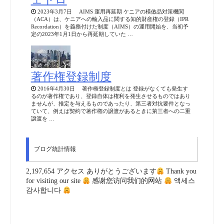
2023年3月7日 AIMS 運用再延期 ケニアの模倣品対策機関
（ACA）は、ケニアへの輸入品に関する知的財産権の登録（IPR
Recordation）を義務付けた制度（AIMS）の運用開始を、当初予
定の2023年1月1日から再延期していた …
著作権登録制度
2016年4月30日 著作権登録制度とは 登録がなくても発生す
るのが著作権であり、登録自体は権利を発生させるものではあり
ませんが、推定を与えるものであったり、第三者対抗要件となっ
ていて、例えば契約で著作権の譲渡があるときに第三者への二重
譲渡を …
ブログ統計情報
2,197,654 アクセス ありがとうございます
Thank you
for visiting our site
感谢您访问我们的网站
액세스
감사합니다