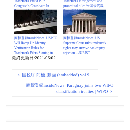
Trademark Fraud Is In
Trademark infringement and
Congress’s Crosshairs In
procedural rules 米国最高裁
Proposed Legislation | Fox
動向(2022.2) |
Rothschild LLP – JDSupra
SCOTUSblog
商標登録insideNews: USPTO
商標登録insideNews: US
Will Ramp Up Identity
Supreme Court rules trademark
Verification Rules for
rights may survive bankruptcy
Trademark Filers Starting in
rejection – JURIST
最終更新日:2021/06/02
August 6 | ipwatchdog.com
国税庁 商標_動画 (embedded) vol.9
商標登録insideNews: Paraguay joins two WIPO
classification treaties | WIPO