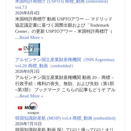
米国特許商標庁 (USPTO) 商標_動画 (embedded)
vol.73
2026年8月4日
米国特許商標庁 動画 USPTOアワー ― マドリッド
協定議定書に基づく国際出願および「Trademark
Center」の更新 USPTOアワー – 米国特許商標庁（
…
Read More »
アルゼンチン国立産業財産権機関（INPI Argentina)
vol.20 商標_動画（embedded）
2026年8月2日
アルゼンチン国立産業財産権機関 動画 20 – 商標 –
行政手続：権利の喪失、無効、および失効（第1部
~第3部） ブックマーク こちらの記事もどうぞ アル
…
Read More »
韓国知識財産処 (MOIP) vol.4 商標_動画 (embedded)
2026年7月31日
韓国知識財産処 動画 探してGO！撮ってGO！オリ