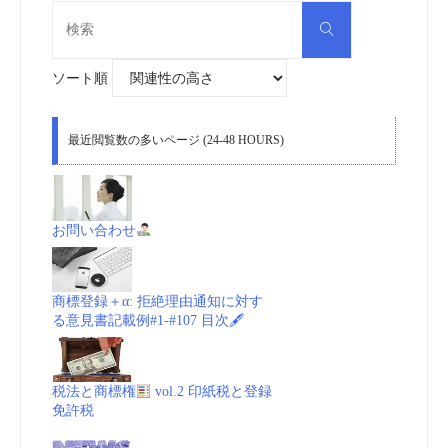
検
検
索
索
対
象:
ソート順
最近閲覧数の多いページ (24-48 HOURS)
お問い合わせ
商標登録＋α: 拒絶理由通知に対す
る意見書記載例#1-#107 目次🖋
税法と商標権
vol.2 印紙税と登録
免許税