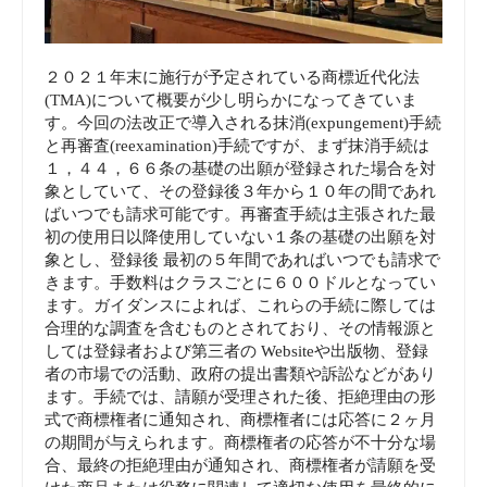
２０２１年末に施行が予定されている商標近代化法
(TMA)について概要が少し明らかになってきていま
す。今回の法改正で導入される抹消(expungement)手続
と再審査(reexamination)手続ですが、まず抹消手続は
１，４４，６６条の基礎の出願が登録された場合を対
象としていて、その登録後３年から１０年の間であれ
ばいつでも請求可能です。再審査手続は主張された最
初の使用日以降使用していない１条の基礎の出願を対
象とし、登録後 最初の５年間であればいつでも請求で
きます。手数料はクラスごとに６００ドルとなってい
ます。ガイダンスによれば、これらの手続に際しては
合理的な調査を含むものとされており、その情報源と
しては登録者および第三者の Websiteや出版物、登録
者の市場での活動、政府の提出書類や訴訟などがあり
ます。手続では、請願が受理された後、拒絶理由の形
式で商標権者に通知され、商標権者には応答に２ヶ月
の期間が与えられます。商標権者の応答が不十分な場
合、最終の拒絶理由が通知され、商標権者が請願を受