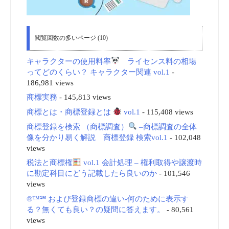
閲覧回数の多いページ (10)
キャラクターの使用料率
ライセンス料の相場
ってどのくらい？ キャラクター関連 vol.1
-
186,981 views
商標実務
- 145,813 views
商標とは・商標登録とは
vol.1
- 115,408 views
商標登録を検索 （商標調査）
–商標調査の全体
像を分かり易く解説 商標登録 検索vol.1
- 102,048
views
税法と商標権
vol.1 会計処理 – 権利取得や譲渡時
に勘定科目にどう記載したら良いのか
- 101,546
views
®™℠ および登録商標の違い-何のために表示す
る？無くても良い？の疑問に答えます。
- 80,561
views