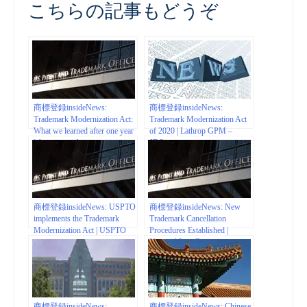
こちらの記事もどうぞ
商標登録insideNews:
商標登録insideNews:
Trademark Modernization Act:
Trademark Modernization Act
What we learned after one year
of 2020 | Lathrop GPM –
| thompsoncoburn.com
JDSupra
商標登録insideNews: USPTO
商標登録insideNews: New
implements the Trademark
Trademark Cancellation
Modernization Act | USPTO
Procedures Established |
National Law Review
商標登録insideNews:
商標登録insideNews: Chinese