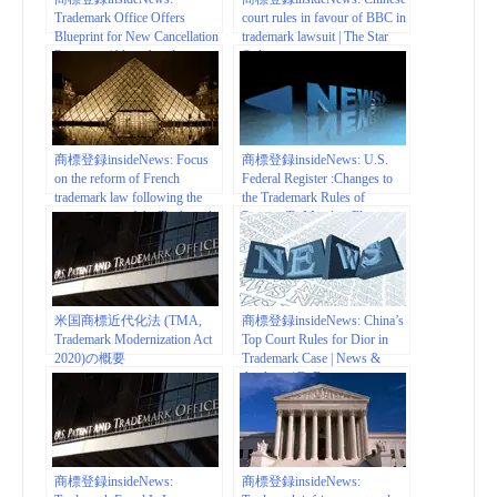
Trademark Office Offers
court rules in favour of BBC in
Blueprint for New Cancellation
trademark lawsuit | The Star
Processes | bloomberglaw.com
Online
商標登録insideNews: Focus
商標登録insideNews: U.S.
on the reform of French
Federal Register :Changes to
trademark law following the
the Trademark Rules of
transposition of the Trademark
Practice To Mandate Electronic
Package | mondaq.com
Filing
米国商標近代化法 (TMA,
商標登録insideNews: China’s
Trademark Modernization Act
Top Court Rules for Dior in
2020)の概要
Trademark Case | News &
Analysis | BoF
商標登録insideNews:
商標登録insideNews: