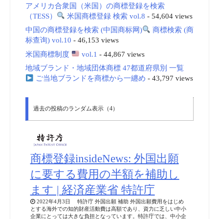
アメリカ合衆国（米国）の商標登録を検索
（TESS）
米国商標登録 検索 vol.8
- 54,604 views
中国の商標登録を検索 (中国商标网)
商標検索 (商
标查询) vol.10
- 46,153 views
米国商標制度
vol.1
- 44,867 views
地域ブランド・地域団体商標 47都道府県別 一覧
ご当地ブランドを商標から一纏め
- 43,797 views
過去の投稿のランダム表示（4）
商標登録insideNews: 外国出願
に要する費用の半額を補助し
ます | 経済産業省 特許庁
2022年4月3日 特許庁 外国出願 補助 外国出願費用をはじめ
とする海外での知的財産活動費は高額であり、資力に乏しい中小
企業にとっては大きな負担となっています。特許庁では、中小企