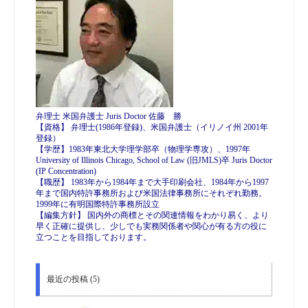
弁理士 米国弁護士 Juris Doctor 佐藤 勝
【資格】 弁理士(1986年登録)、米国弁護士（イリノイ州 2001年
登録）
【学歴】1983年東北大学理学部卒（物理学専攻）、1997年
University of Illinois Chicago, School of Law (旧JMLS)卒 Juris Doctor
(IP Concentration)
【職歴】 1983年から1984年まで大手印刷会社、1984年から1997
年まで国内特許事務所および米国法律事務所にそれぞれ勤務。
1999年に有明国際特許事務所設立
【編集方針】 国内外の商標とその関連情報をわかり易く、より
早く正確に提供し、少しでも実務関係者や関心が有る方の役に
立つことを目指しております。
最近の投稿 (5)