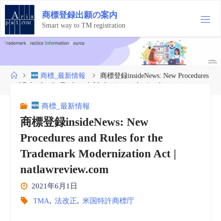
コ
商
標
登
録
出
願
の
案
内
ン
テ
Smart way to TM registration
ン
ツ
へ
ス
ホ
商標_最新情報
商標登録insideNews: New Procedures
キ
ー
and Rules for the Trademark Modernization Act | natlawreview.com
ッ
ム
プ
商標_最新情報
商標登録insideNews: New
Procedures and Rules for the
Trademark Modernization Act |
natlawreview.com
2021年6月1日
TMA
,
法改正
,
米国特許商標庁