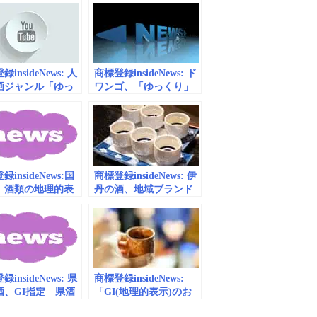
insideNews: 人
商標登録insideNews: ド
画ジャンル「ゆっ
ワンゴ、「ゆっくり」
茶番劇」を第三者
関連用語の商標出願へ
標登録し年10万円
「ゆっくり茶番劇」商
イセンス契約を求
標騒動を受け独占防止
 ZUNさん「法律
のため（ねとらぼ） |
しい方に確認しま
Yahoo!ニュース
（ねとらぼ） –
insideNews:国
商標登録insideNews: 伊
oo!ニュース
、酒類の地理的表
丹の酒、地域ブランド
三重」指定 | 日
で保護 国税庁、ＧＩに
糧新聞電子版
指定 | 中日新聞Web
insideNews: 県
商標登録insideNews:
酒、GI指定 県酒
「GI(地理的表示)のお
合、ブランド化
酒」ビジネスマンが知