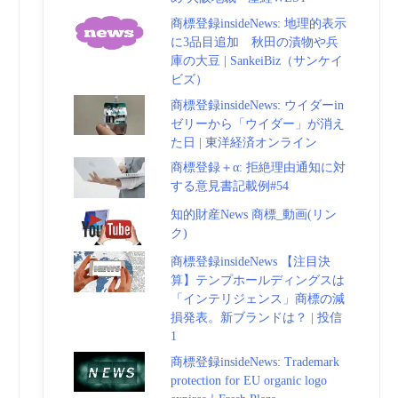
商標登録insideNews: 地理的表示
に3品目追加 秋田の漬物や兵
庫の大豆 | SankeiBiz（サンケイ
ビズ）
商標登録insideNews: ウイダーin
ゼリーから「ウイダー」が消え
た日 | 東洋経済オンライン
商標登録＋α: 拒絶理由通知に対
する意見書記載例#54
知的財産News 商標_動画(リン
ク)
商標登録insideNews 【注目決
算】テンプホールディングスは
「インテリジェンス」商標の減
損発表。新ブランドは？ | 投信
1
商標登録insideNews: Trademark
protection for EU organic logo