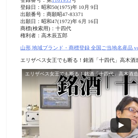
登録番号：第
1161935
号
登録日：昭和50(1975)年 10月 9日
出願番号：商願昭47-83371
出願日：昭和47(1972)年 6月 16日
商標(検索用)：十四代
権利者：高木辰五郎
山形 地域ブランド・商標登録 全国ご当地名産品 vol
エリザベス女王でも断る！銘酒「十四代」高木酒造
エリザベス女王でも断る！銘酒「十四代」高木酒