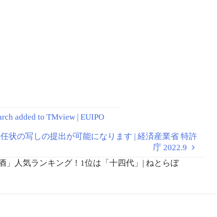
税庁 | 毎日新聞
っておくべき『グルメ
の新常識』(79) | マイナ
ビニュース
ch added to TMview | EUIPO
て、委任状の写しの提出が可能になります | 経済産業省 特許
庁 2022.9
の日本酒」人気ランキング！1位は「十四代」| ねとらぼ