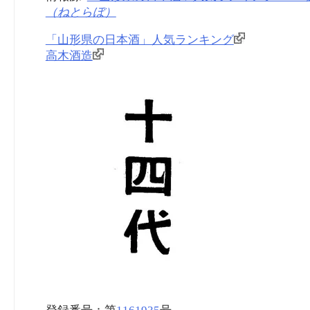
（ねとらぼ）
「山形県の日本酒」人気ランキング
高木酒造