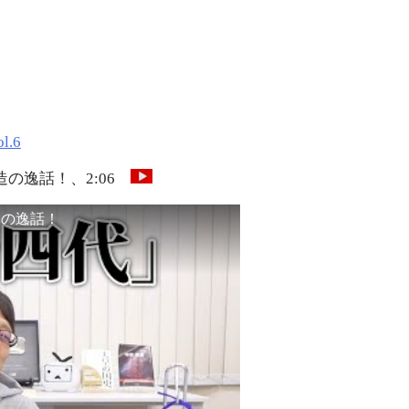
.6
の逸話！、2:06
造の逸話！