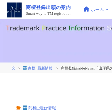
コ
商
標
登
録
出
願
の
案
内
ン
ホーム
Smart way to TM registration
テ
ン
ツ
へ
ス
キ
ッ
プ
ホ
商標_最新情報
商標登録insideNews:「
ー
ム
商標_最新情報