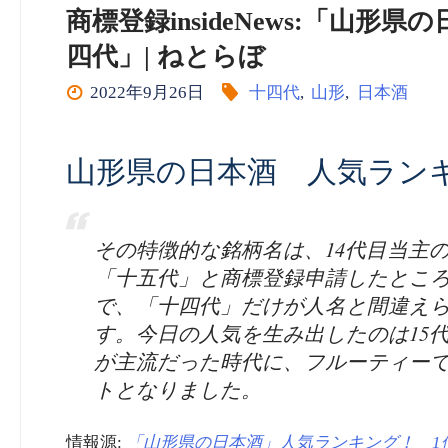
商標登録insideNews:「山
四代」| ねとらぼ
2022年9月26日
十四代
,
山形
,
日本酒
山形県の日本酒 人気ラン
その特徴的な銘柄名は、14代目当主
「十五代」と商標登録申請したとこ
で、「十四代」だけが人名と間違え
す。今日の人気を生み出したのは15
が主流だった時代に、フルーティー
トとなりました。
情報源:
「山形県の日本酒」人気ランキング！ 1位は