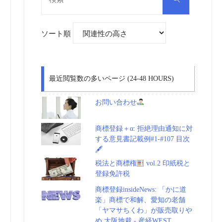
対
索
象:
ソート順
最近閲覧数の多いページ (24-48 HOURS)
お問い合わせ
商標登録＋α: 拒絶理由通知に対
する意見書記載例#1-#107 目次
🖋
税法と商標権
vol.2 印紙税と
登録免許税
商標登録insideNews: 「かに道
楽」商標で和解、愛知の老舗
「ヤマサちくわ」が販売取りや
め 大阪地裁 - 産経WEST