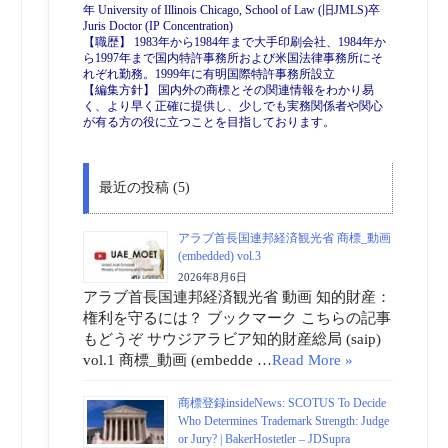
年 University of Illinois Chicago, School of Law (旧JMLS)卒
Juris Doctor (IP Concentration)
【職歴】 1983年から1984年まで大手印刷会社、1984年か
ら1997年まで国内特許事務所および米国法律事務所にそ
れぞれ勤務。1999年に有明国際特許事務所設立
【編集方針】 国内外の商標とその関連情報をわかり易
く、より早く正確に提供し、少しでも実務関係者や関心
が有る方の役に立つことを目指しております。
最近の投稿 (5)
アラブ首長国連邦経済観光省 商標_動画
(embedded) vol.3
2026年8月6日
アラブ首長国連邦経済観光省 動画 知的財産：
権利を守るには？ ブックマーク こちらの記事
もどうぞ サウジアラビア知的財産総局 (saip)
vol.1 商標_動画 (embedde …
Read More »
商標登録insideNews: SCOTUS To Decide
Who Determines Trademark Strength: Judge
or Jury? | BakerHostetler – JDSupra