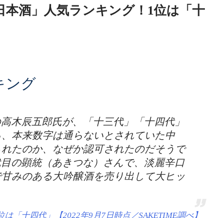
形県の日本酒」人気ランキング！1位は「十
キング
の高木辰五郎氏が、「十三代」「十四代」
ろ、本来数字は通らないとされていた中
られたのか、なぜか認可されたのだそうで
代目の顕統（あきつな）さんで、淡麗辛口
で甘みのある大吟醸酒を売り出して大ヒッ
「十四代」【2022年9月7日時点／SAKETIME調べ】