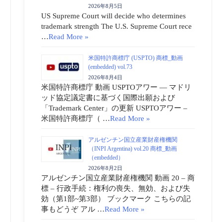
2026年8月5日
US Supreme Court will decide who determines
trademark strength The U.S. Supreme Court rece
…
Read More »
米国特許商標庁 (USPTO) 商標_動画
(embedded) vol.73
2026年8月4日
米国特許商標庁 動画 USPTOアワー ― マドリ
ッド協定議定書に基づく国際出願および
「Trademark Center」の更新 USPTOアワー –
米国特許商標庁（ …
Read More »
アルゼンチン国立産業財産権機関
（INPI Argentina) vol.20 商標_動画
（embedded）
2026年8月2日
アルゼンチン国立産業財産権機関 動画 20 – 商
標 – 行政手続：権利の喪失、無効、および失
効（第1部~第3部） ブックマーク こちらの記
事もどうぞ アル …
Read More »