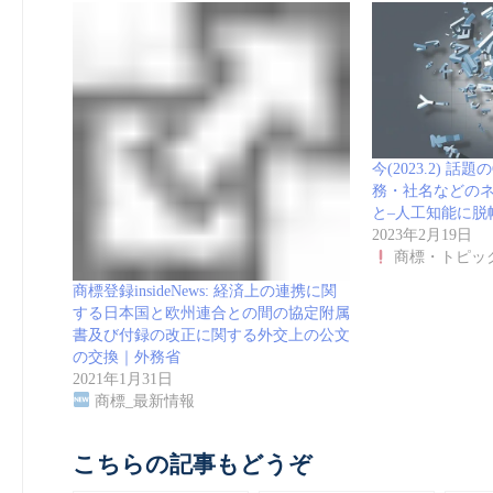
今(2023.2) 話
務・社名などの
と–人工知能に脱
2023年2月19日
商標・トピッ
商標登録insideNews: 経済上の連携に関
する日本国と欧州連合との間の協定附属
書及び付録の改正に関する外交上の公文
の交換｜外務省
2021年1月31日
商標_最新情報
こちらの記事もどうぞ