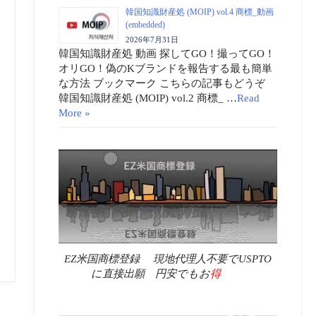
韓国知識財産処 (MOIP) vol.4 商標_動画
(embedded)
2026年7月31日
韓国知識財産処 動画 探してGO！撮ってGO！
オリGO！偽のKブランドを報告する最も簡単
な方法 ブックマーク こちらの記事もどうぞ
韓国知識財産処 (MOIP) vol.2 商標_ …
Read
More »
EZ米国商標登録 現地代理人不要でUSPTO
に直接出願 円安でもお
得