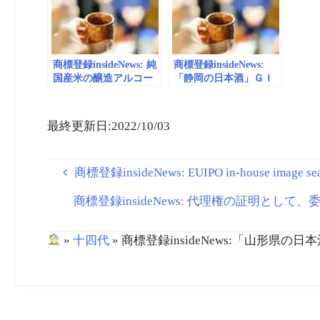
に認定／滋賀(BBCびわ
氏の技術支え | 日本食
へ 国
湖放送) | Yahoo!ニュー
糧新聞電子版
ス
商標登録insideNews: 純
商標登録insideNews:
国産米の醸造アルコー
「静岡の日本酒」ＧＩ
ルで“アル添酒”が変わ
ロゴ公表 富士山、稲
る！世界基準で通用す
穂、波をデザイン | 中
る大吟醸酒が誕生 |
日新聞しずおかWeb
最終更新日:2022/10/03
SAKETIMES
商標登録insideNews: EUIPO in-house image sear
商標登録insideNews: 代理権の証明とし
»
十四代
»
商標登録insideNews:「山形県