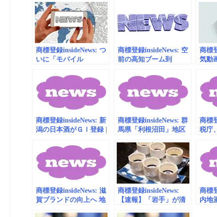
商標登録insideNews: つ
商標登録insideNews: 空
商標登録
いに「モバイル
前の高知ブーム到
気動
PASMO」登場か！ 商
来！ ノンスタ石田の
くり
標出願されたことが明
Twitterで話題の“高知の
が商
らかに （ねとらぼ） –
財布”、バズりすぎて即
のラ
Yahoo!ニュース
完売（ねとらぼ） –
める
Yahoo!ニュース
に詳
す」
商標登録insideNews: 新
商標登録insideNews: 群
商標登録
Yah
潟の日本酒がＧＩ登録 |
馬県「利根沼田」地区
税庁
新潟日報デジタルプラ
の日本酒が「地理的表
示に「
ス
示（GI）」に指定 | 日
本食
本酒専門WEBメディア
「SAKETIMES」
商標登録insideNews: 滋
商標登録insideNews:
商標登録
賀ブランドの向上へ 地
【速報】「岩手」が清
内地
酒29銘柄がGI「滋賀」
酒地理的表示に 南部杜
造組