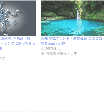
題のChatGPTを商品・役
高知 地域ブランド・商標登録 全国ご当
ネーミングに使ってみる
地名産品 vol.39
帽
2016年9月5日
商標実務情報・日本
クス