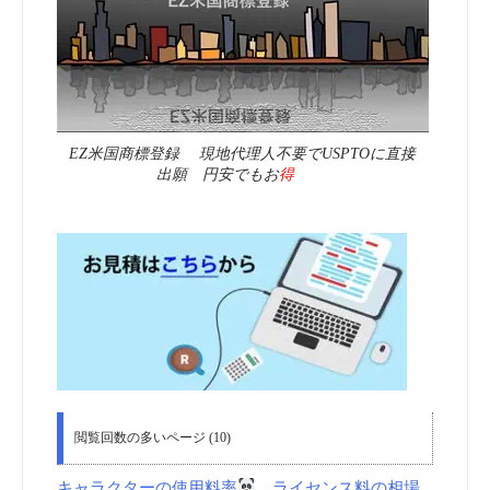
EZ米国商標登録 現地代理人不要でUSPTOに直接
出願 円安でもお
得
閲覧回数の多いページ (10)
キャラクターの使用料率
ライセンス料の相場