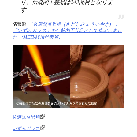
り、伝統的工芸品は243品目となりま
す
情報源:
「佐渡無名異焼（さどむみょういやき)」、
「いずみガラス」を伝統的工芸品として指定しまし
た （METI/経済産業省）
佐渡無名異焼
いずみガラス