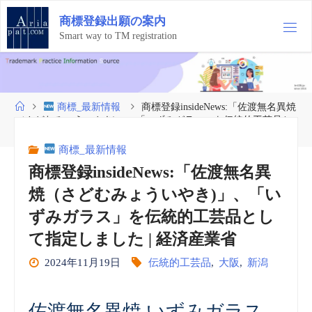
コ
商
標
登
録
出
願
の
案
内
ン
テ
Smart way to TM registration
ン
ツ
へ
ス
ホ
商標_最新情報
商標登録insideNews:「佐渡無名異焼
キ
ー
（さどむみょういやき)」、「いずみガラス」を伝統的工芸品と
ッ
ム
して指定しました | 経済産業省
プ
商標_最新情報
商標登録insideNews:「佐渡無名異
焼（さどむみょういやき)」、「い
ずみガラス」を伝統的工芸品とし
て指定しました | 経済産業省
2024年11月19日
伝統的工芸品
,
大阪
,
新潟
佐渡無名異焼 いずみガラス