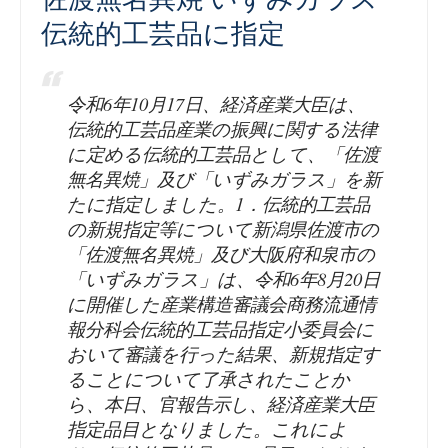
伝統的工芸品に指定
令和6年10月17日、経済産業大臣は、
伝統的工芸品産業の振興に関する法律
に定める伝統的工芸品として、「佐渡
無名異焼」及び「いずみガラス」を新
たに指定しました。1．伝統的工芸品
の新規指定等について新潟県佐渡市の
「佐渡無名異焼」及び大阪府和泉市の
「いずみガラス」は、令和6年8月20日
に開催した産業構造審議会商務流通情
報分科会伝統的工芸品指定小委員会に
おいて審議を行った結果、新規指定す
ることについて了承されたことか
ら、本日、官報告示し、経済産業大臣
指定品目となりました。これによ