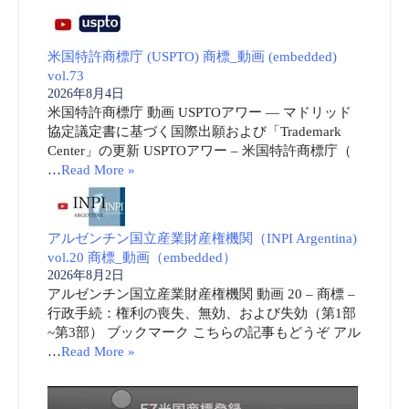
米国特許商標庁 (USPTO) 商標_動画 (embedded)
vol.73
2026年8月4日
米国特許商標庁 動画 USPTOアワー ― マドリッド
協定議定書に基づく国際出願および「Trademark
Center」の更新 USPTOアワー – 米国特許商標庁（
…
Read More »
アルゼンチン国立産業財産権機関（INPI Argentina)
vol.20 商標_動画（embedded）
2026年8月2日
アルゼンチン国立産業財産権機関 動画 20 – 商標 –
行政手続：権利の喪失、無効、および失効（第1部
~第3部） ブックマーク こちらの記事もどうぞ アル
…
Read More »