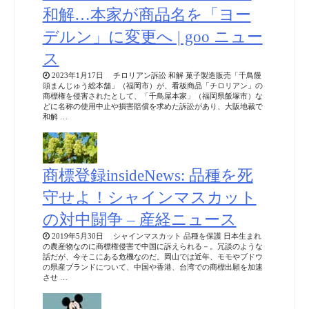
和解…本家が商品名を「ヨー
デルン」に変更へ | goo ニュー
ス
2023年1月17日 チロリアン訴訟 和解 菓子製造販売「千鳥饅
頭まんじゅう総本舗」（福岡市）が、看板商品「チロリアン」の
商標権を侵害されたとして、「千鳥屋本家」（福岡県飯塚市）な
どに名称の使用中止や損害賠償を求めた訴訟があり、大阪地裁で
和解 …
商標登録insideNews: 品種を死
守せよ！シャインマスカット
の対中闘争 – 産経ニュース
2019年5月30日 シャインマスカット 品種を保護 日本生まれ
の農産物なのに商標権侵害で中国に訴えられる－。冗談のような
話だが、今そこにある危機なのだ。岡山では近年、モモやブドウ
の県産ブランドについて、中国や香港、台湾での商標出願を加速
させ …