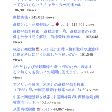
ってどのくらい？ キャラクター関連 vol.1
-
186,981 views
商標実務
- 145,813 views
商標とは・商標登録とは
vol.1
- 115,408 views
商標登録を検索 （商標調査）
–商標調査の全体
像を分かり易く解説 商標登録 検索vol.1
- 102,048
views
税法と商標権
vol.1 会計処理 – 権利取得や譲渡時
に勘定科目にどう記載したら良いのか
- 101,546
views
®™℠ および登録商標の違い-何のために表示す
る？無くても良い？の疑問に答えます。
- 80,561
views
アメリカ合衆国（米国）の商標登録を検索
（TESS）
米国商標登録 検索 vol.8
- 54,604 views
中国の商標登録を検索 (中国商标网)
商標検索 (商
标查询) vol.10
- 46,153 views
米国商標制度
vol.1
- 44,867 views