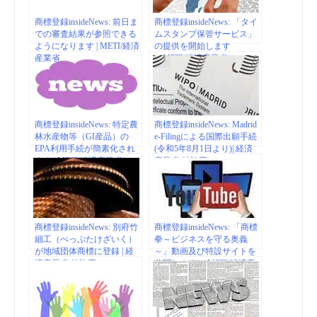
商標登録insideNews: 前日ま
商標登録insideNews: 「タイ
での審査結果が参照できる
ムスタンプ保管サービス」
ようになります | METI/経済
の提供を開始します
産業省
（METI/経済産業省）
商標登録insideNews: 特定農
商標登録insideNews: Madrid
林水産物等（GI産品）の
e-Filingによる国際出願手続
EPA利用手続が簡素化され
(令和5年8月1日より)| 経済
ます | METI/経済産業省
産業省 特許庁
商標登録insideNews: 別府竹
商標登録insideNews: 「商標
細工（べっぷたけざいく）
拳～ビジネスを守る奥義
が地域団体商標に登録 | 経
～」動画及び特設サイトを
済産業省 特許庁
公開します （METI/経済産
業省）