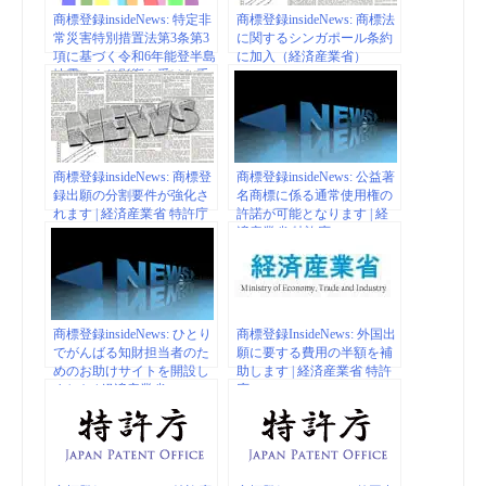
商標登録insideNews: 特定非
商標登録insideNews: 商標法
常災害特別措置法第3条第3
に関するシンガポール条約
項に基づく令和6年能登半島
に加入（経済産業省）
地震により影響を受けた手
続期間の延長について | 経
済産業省 特許庁
商標登録insideNews: 商標登
商標登録insideNews: 公益著
録出願の分割要件が強化さ
名商標に係る通常使用権の
れます | 経済産業省 特許庁
許諾が可能となります | 経
済産業省 特許庁
商標登録insideNews: ひとり
商標登録InsideNews: 外国出
でがんばる知財担当者のた
願に要する費用の半額を補
めのお助けサイトを開設し
助します | 経済産業省 特許
ました | 経済産業省
庁