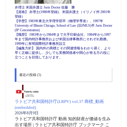
弁理士 米国弁護士 Juris Doctor 佐藤 勝
【資格】 弁理士(1986年登録)、米国弁護士（イリノイ州 2001年
登録）
【学歴】1983年東北大学理学部卒（物理学専攻）、1997年
University of Illinois Chicago, School of Law (旧JMLS)卒 Juris Doctor
(IP Concentration)
【職歴】 1983年から1984年まで大手印刷会社、1984年から1997
年まで国内特許事務所および米国法律事務所にそれぞれ勤務。
1999年に有明国際特許事務所設立
【編集方針】 国内外の商標とその関連情報をわかり易く、より
早く正確に提供し、少しでも実務関係者や関心が有る方の役に
立つことを目指しております。
最近の投稿 (5)
ラトビア共和国特許庁(LRPV) vol.37 商標_動画
(embedded)
2026年8月9日
ラトビア共和国特許庁 動画 知的財産が価値を生み
出す場所 | ラトビア共和国特許庁 ブックマーク こ