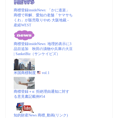
商標登録insideNews: 「かに道楽」
商標で和解、愛知の老舗「ヤマサち
くわ」が販売取りやめ 大阪地裁 -
産経WEST
商標登録insideNews: 地理的表示に3
品目追加 秋田の漬物や兵庫の大豆
| SankeiBiz（サンケイビズ）
米国商標制度
vol.1
商標登録＋α: 拒絶理由通知に対す
る意見書記載例#54
知的財産News 商標_動画(リンク)