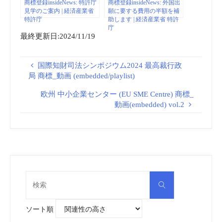
商標登録insideNews: 特許庁
商標登録insideNews: 外国出
見学のご案内 | 経済産業省
願に要する費用の半額を補
特許庁
助します | 経済産業省 特許
庁
最終更新日:2024/11/19
国際知財司法シンポジウム2024 最高裁行政
局 商標_動画 (embedded/playlist)
欧州 中小企業センター (EU SME Centre) 商標_
動画(embedded) vol.2
検
検
索
索
対
象:
ソート順