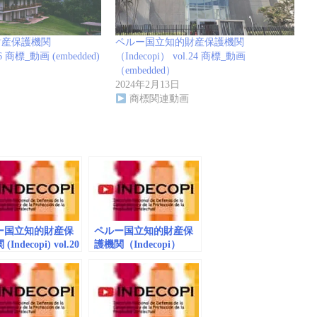
財産保護機関
ペルー国立知的財産保護機関
36 商標_動画 (embedded)
（Indecopi） vol.24 商標_動画
（embedded）
2024年2月13日
商標関連動画
ー国立知的財産保
ペルー国立知的財産保
Indecopi) vol.20
護機関（Indecopi）
_動画
vol.26 商標_動画
dded/playlist)
（embedded）