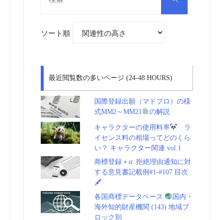
対
索
象:
ソート順
最近閲覧数の多いページ (24-48 HOURS)
国際登録出願（マドプロ）の様
式MM2～MM21
の解説
キャラクターの使用料率
ラ
イセンス料の相場ってどのくら
い？ キャラクター関連 vol.1
商標登録＋α: 拒絶理由通知に対
する意見書記載例#1-#107 目次
🖋
各国商標データベース
国内・
海外知的財産機関 (143) 地域ブ
ロック別