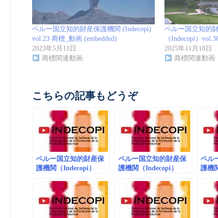
ペルー国立知的財産保護機関 (Indecopi)
ペルー国立知的
vol.23 商標_動画 (embedded)
（Indecopi）vol.
2023年5月11日
2025年11月18日
商標関連動画
商標関連動画
こちらの記事もどうぞ
ペルー国立知的財産保
ペルー国立知的財産保
ペル
護機関（Indecopi）
護機関（Indecopi）
護機関 (
vol.30 商標_動画
vol.33 商標_動画
商標
（embedded/playlist）
（embedded/playlists）
(embe
El arbolito del Indecopi