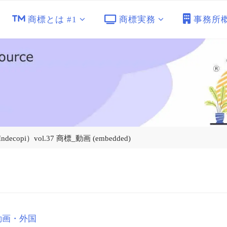
商標とは #1
商標実務
事務所
pi）vol.37 商標_動画 (embedded)
動画・外国