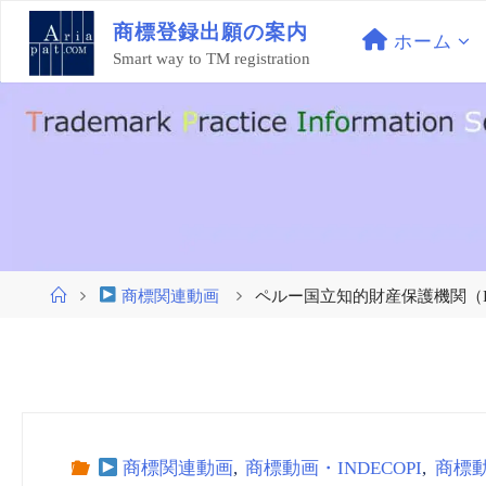
コ
商
標
登
録
出
願
の
案
内
ン
ホーム
Smart way to TM registration
テ
ン
ツ
へ
ス
キ
ッ
プ
ホ
商標関連動画
ペルー国立知的財産保護機関（Indeco
ー
ム
商標関連動画
,
商標動画・INDECOPI
,
商標