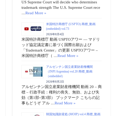
US Supreme Court will decide who determines
trademark strength The U.S. Supreme Court rece
…
Read More »
米国特許商標庁 (USPTO) 商標_動画
(embedded) vol.73
2026年8月4日
米国特許商標庁 動画 USPTOアワー ― マドリ
ッド協定議定書に基づく国際出願および
「Trademark Center」の更新 USPTOアワー –
米国特許商標庁（ …
Read More »
アルゼンチン国立産業財産権機関
（INPI Argentina) vol.20 商標_動画
（embedded）
2026年8月2日
アルゼンチン国立産業財産権機関 動画 20 – 商
標 – 行政手続：権利の喪失、無効、および失
効（第1部~第3部） ブックマーク こちらの記
事もどうぞ アル …
Read More »
韓国知識財産処 (MOIP) vol.4 商標_動画