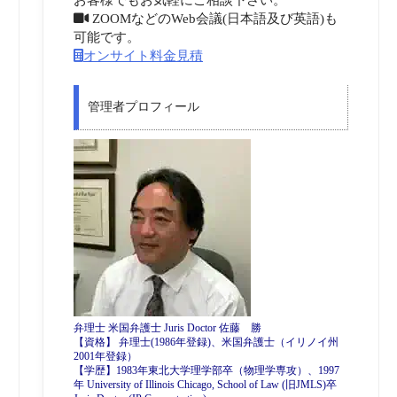
ZOOMなどのWeb会議(日本語及び英語)も
可能です。
オンサイト料金見積
管理者プロフィール
弁理士 米国弁護士 Juris Doctor 佐藤 勝
【資格】 弁理士(1986年登録)、米国弁護士（イリノイ州
2001年登録）
【学歴】1983年東北大学理学部卒（物理学専攻）、1997
年 University of Illinois Chicago, School of Law (旧JMLS)卒