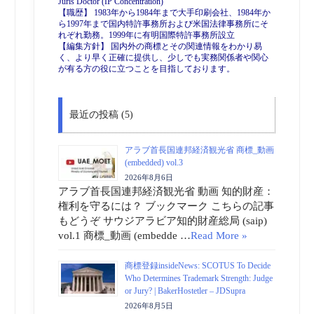
Juris Doctor (IP Concentration)
【職歴】 1983年から1984年まで大手印刷会社、1984年か
ら1997年まで国内特許事務所および米国法律事務所にそ
れぞれ勤務。1999年に有明国際特許事務所設立
【編集方針】 国内外の商標とその関連情報をわかり易
く、より早く正確に提供し、少しでも実務関係者や関心
が有る方の役に立つことを目指しております。
最近の投稿 (5)
アラブ首長国連邦経済観光省 商標_動画
(embedded) vol.3
2026年8月6日
アラブ首長国連邦経済観光省 動画 知的財産：
権利を守るには？ ブックマーク こちらの記事
もどうぞ サウジアラビア知的財産総局 (saip)
vol.1 商標_動画 (embedde …
Read More »
商標登録insideNews: SCOTUS To Decide
Who Determines Trademark Strength: Judge
or Jury? | BakerHostetler – JDSupra
2026年8月5日