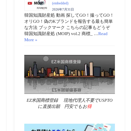
(embedded)
2026年7月31日
韓国知識財産処 動画 探してGO！撮ってGO！
オリGO！偽のKブランドを報告する最も簡単
な方法 ブックマーク こちらの記事もどうぞ
韓国知識財産処 (MOIP) vol.2 商標_ …
Read
More »
EZ米国商標登録 現地代理人不要でUSPTO
に直接出願 円安でもお
得