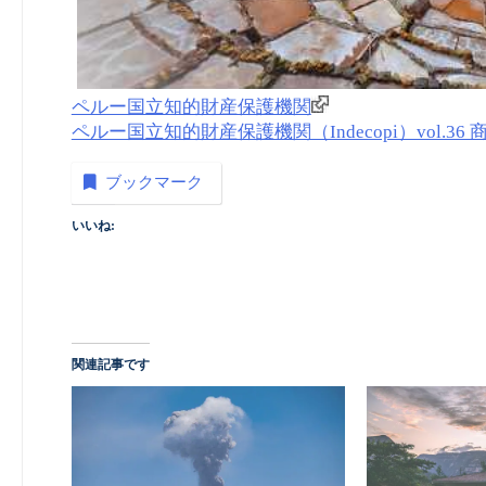
ペルー国立知的財産保護機関
ペルー国立知的財産保護機関（Indecopi）vol.36 商標
ブックマーク
いいね:
関連記事です