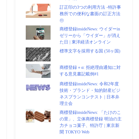
訂正印の3つの利用方法 -特許事
務所での便利な書面の訂正方法
㊞
商標登録insideNews: ウイダーin
ゼリーから「ウイダー」が消え
た日 | 東洋経済オンライン
標準文字を採用する国 (50ヶ国)
商標登録＋α: 拒絶理由通知に対
する意見書記載例#1
商標登録insideNews: 令和2年度
技術・ブランド・知的財産ビジ
ネスプランコンテスト | 日本弁
理士会
商標登録insideNews: 「たけのこ
の里」、立体商標登録 明治の主
力チョコ菓子、特許庁 | 東京新
聞 TOKYO Web