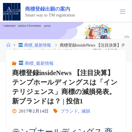
コ
商
標
登
録
出
願
の
案
内
ン
テ
Smart way to TM registration
ン
ツ
へ
ス
ホ
商標_最新情報
商標登録insideNews 【注目決算】テ
キ
ー
ンプホールディングスは「インテリジェンス」商標の減損発
ッ
ム
表。新ブランドは？ | 投信1
プ
商標_最新情報
商標登録insideNews 【注目決算】
テンプホールディングスは「イン
テリジェンス」商標の減損発表。
新ブランドは？ | 投信1
2017年2月14日
ブランド
,
減損
テンプホールディングス 商