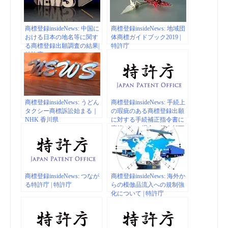
商標登録insideNews: 中国に
商標登録insideNews: 地域団
おける日本の地名等に関す
体商標ガイドブック2019 |
る商標登録出願調査の結果|
特許庁
特許庁
商標登録insideNews: うどん
商標登録insideNews: 手続上
タクシー商標訴訟始まる｜
の瑕疵のある商標登録出願
NHK 香川県
に対する手続補正指令書に
応答がない場合に行う却下
処分前の確認通知の廃止の
お知らせ | 特許庁
商標登録insideNews: つなが
商標登録insideNews: 海外か
る特許庁 | 特許庁
らの模倣品流入への規制強
化について | 特許庁