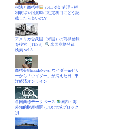
税法と商標権
vol.1 会計処理 - 権
利取得や譲渡時に勘定科目にどう記
載したら良いのか
アメリカ合衆国（米国）の商標登録
を検索（TESS）
米国商標登録
検索 vol.8
商標登録insideNews: ウイダーinゼリ
ーから「ウイダー」が消えた日 | 東
洋経済オンライン
各国商標データベース
国内・海
外知的財産機関 (143) 地域ブロック
別