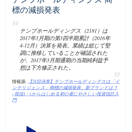
標の減損発表
テンプホールディングス（2181）は
2017年3月期の第3四半期累計（2016年
4-12月）決算を発表。業績は総じて堅
調に推移していることが確認された
が、2017年3月期通期の当期純利益予
想は下方修正された。
情報源:
【注目決算】テンプホールディングスは「イ
ンテリジェンス」商標の減損発表。新ブランドは？
| 投信1 | 1からはじめる初心者にやさしい投資信託入
門