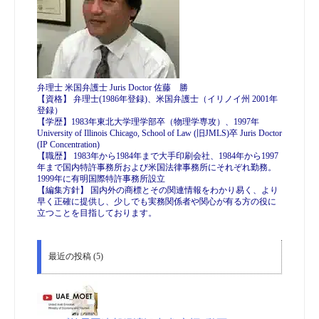
弁理士 米国弁護士 Juris Doctor 佐藤 勝
【資格】 弁理士(1986年登録)、米国弁護士（イリノイ州 2001年
登録）
【学歴】1983年東北大学理学部卒（物理学専攻）、1997年
University of Illinois Chicago, School of Law (旧JMLS)卒 Juris Doctor
(IP Concentration)
【職歴】 1983年から1984年まで大手印刷会社、1984年から1997
年まで国内特許事務所および米国法律事務所にそれぞれ勤務。
1999年に有明国際特許事務所設立
【編集方針】 国内外の商標とその関連情報をわかり易く、より
早く正確に提供し、少しでも実務関係者や関心が有る方の役に
立つことを目指しております。
最近の投稿 (5)