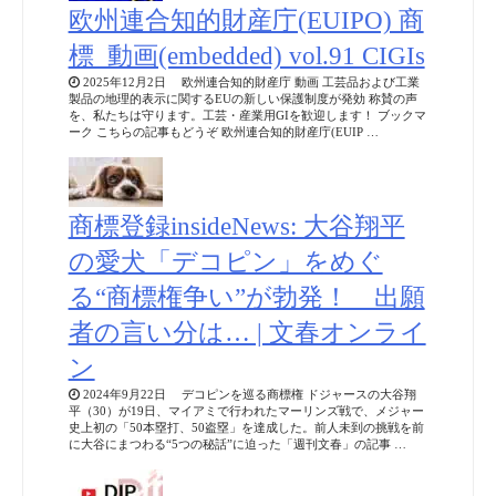
欧州連合知的財産庁(EUIPO) 商
標_動画(embedded) vol.91 CIGIs
2025年12月2日 欧州連合知的財産庁 動画 工芸品および工業
製品の地理的表示に関するEUの新しい保護制度が発効 称賛の声
を、私たちは守ります。工芸・産業用GIを歓迎します！ ブックマ
ーク こちらの記事もどうぞ 欧州連合知的財産庁(EUIP …
商標登録insideNews: 大谷翔平
の愛犬「デコピン」をめぐ
る“商標権争い”が勃発！ 出願
者の言い分は… | 文春オンライ
ン
2024年9月22日 デコピンを巡る商標権 ドジャースの大谷翔
平（30）が19日、マイアミで行われたマーリンズ戦で、メジャー
史上初の「50本塁打、50盗塁」を達成した。前人未到の挑戦を前
に大谷にまつわる“5つの秘話”に迫った「週刊文春」の記事 …