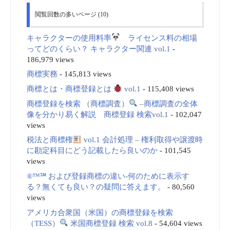
閲覧回数の多いページ (10)
キャラクターの使用料率
ライセンス料の相場
ってどのくらい？ キャラクター関連 vol.1
-
186,979 views
商標実務
- 145,813 views
商標とは・商標登録とは
vol.1
- 115,408 views
商標登録を検索 （商標調査）
–商標調査の全体
像を分かり易く解説 商標登録 検索vol.1
- 102,047
views
税法と商標権
vol.1 会計処理 – 権利取得や譲渡時
に勘定科目にどう記載したら良いのか
- 101,545
views
®™℠ および登録商標の違い-何のために表示す
る？無くても良い？の疑問に答えます。
- 80,560
views
アメリカ合衆国（米国）の商標登録を検索
（TESS）
米国商標登録 検索 vol.8
- 54,604 views