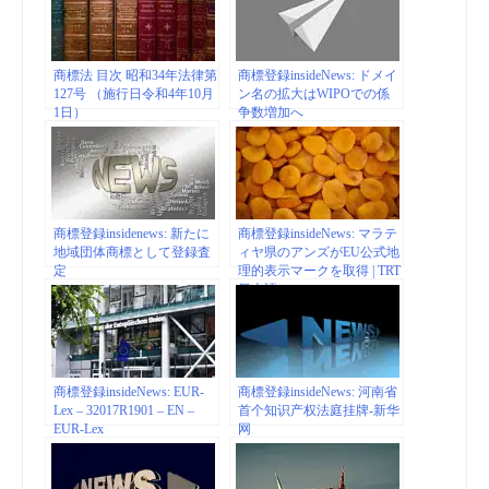
商標法 目次 昭和34年法律第
商標登録insideNews: ドメイ
127号 （施行日令和4年10月
ン名の拡大はWIPOでの係
1日）
争数増加へ
商標登録insidenews: 新たに
商標登録insideNews: マラテ
地域団体商標として登録査
ィヤ県のアンズがEU公式地
定
理的表示マークを取得 | TRT
日本語
商標登録insideNews: EUR-
商標登録insideNews: 河南省
Lex – 32017R1901 – EN –
首个知识产权法庭挂牌-新华
EUR-Lex
网