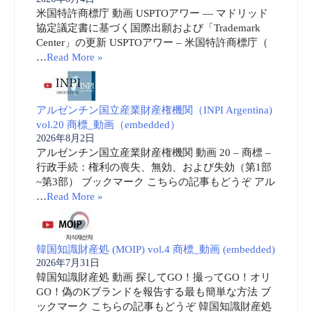
米国特許商標庁 動画 USPTOアワー ― マドリッド
協定議定書に基づく国際出願および「Trademark
Center」の更新 USPTOアワー – 米国特許商標庁（
…
Read More »
アルゼンチン国立産業財産権機関（INPI Argentina)
vol.20 商標_動画（embedded）
2026年8月2日
アルゼンチン国立産業財産権機関 動画 20 – 商標 –
行政手続：権利の喪失、無効、および失効（第1部
~第3部） ブックマーク こちらの記事もどうぞ アル
…
Read More »
韓国知識財産処 (MOIP) vol.4 商標_動画 (embedded)
2026年7月31日
韓国知識財産処 動画 探してGO！撮ってGO！オリ
GO！偽のKブランドを報告する最も簡単な方法 ブ
ックマーク こちらの記事もどうぞ 韓国知識財産処