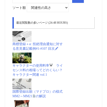
索
対
象:
ソート順
最近閲覧数の多いページ (24-48 HOURS)
商標登録＋α: 拒絶理由通知に対す
る意見書記載例#1-#107 目次🖋
キャラクターの使用料率
ライ
センス料の相場ってどのくらい？
キャラクター関連 vol.1
国際登録出願（マドプロ）の様式
MM2～MM21
の解説