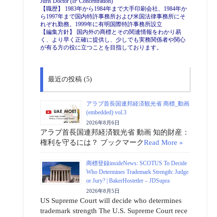
Juris Doctor (IP Concentration)
【職歴】 1983年から1984年まで大手印刷会社、1984年か
ら1997年まで国内特許事務所および米国法律事務所にそ
れぞれ勤務。1999年に有明国際特許事務所設立
【編集方針】 国内外の商標とその関連情報をわかり易
く、より早く正確に提供し、少しでも実務関係者や関心
が有る方の役に立つことを目指しております。
最近の投稿 (5)
アラブ首長国連邦経済観光省 商標_動画
(embedded) vol.3
2026年8月6日
アラブ首長国連邦経済観光省 動画 知的財産：
権利を守るには？ ブックマーク
Read More »
商標登録insideNews: SCOTUS To Decide
Who Determines Trademark Strength: Judge
or Jury? | BakerHostetler – JDSupra
2026年8月5日
US Supreme Court will decide who determines
trademark strength The U.S. Supreme Court rece