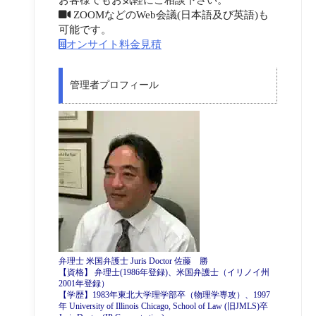
ZOOMなどのWeb会議(日本語及び英語)も
可能です。
オンサイト料金見積
管理者プロフィール
弁理士 米国弁護士 Juris Doctor 佐藤 勝
【資格】 弁理士(1986年登録)、米国弁護士（イリノイ州
2001年登録）
【学歴】1983年東北大学理学部卒（物理学専攻）、1997
年 University of Illinois Chicago, School of Law (旧JMLS)卒