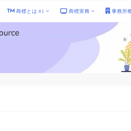
商標とは #1
商標実務
事務所