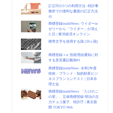
訂正印の3つの利用方法 -特許事
務所での便利な書面の訂正方法
㊞
商標登録insideNews: ウイダーin
ゼリーから「ウイダー」が消え
た日 | 東洋経済オンライン
標準文字を採用する国 (50ヶ国)
商標登録＋α: 拒絶理由通知に対
する意見書記載例#1
商標登録insideNews: 令和2年度
技術・ブランド・知的財産ビジ
ネスプランコンテスト | 日本弁
理士会
商標登録insideNews: 「たけのこ
の里」、立体商標登録 明治の主
力チョコ菓子、特許庁 | 東京新
聞 TOKYO Web