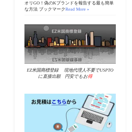
オリGO！偽のKブランドを報告する最も簡単
な方法 ブックマーク
Read More »
EZ米国商標登録 現地代理人不要でUSPTO
に直接出願 円安でもお
得