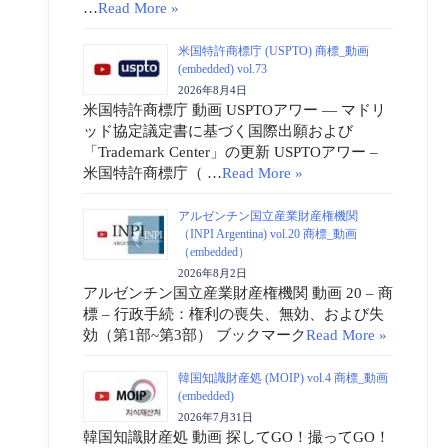
…
Read More »
米国特許商標庁 (USPTO) 商標_動画
(embedded) vol.73
2026年8月4日
米国特許商標庁 動画 USPTOアワー ― マドリ
ッド協定議定書に基づく国際出願および
「Trademark Center」の更新 USPTOアワー –
米国特許商標庁（ …
Read More »
アルゼンチン国立産業財産権機関
（INPI Argentina) vol.20 商標_動画
（embedded）
2026年8月2日
アルゼンチン国立産業財産権機関 動画 20 – 商
標 – 行政手続：権利の喪失、無効、および失
効（第1部~第3部） ブックマーク
Read More »
韓国知識財産処 (MOIP) vol.4 商標_動画
(embedded)
2026年7月31日
韓国知識財産処 動画 探してGO！撮ってGO！