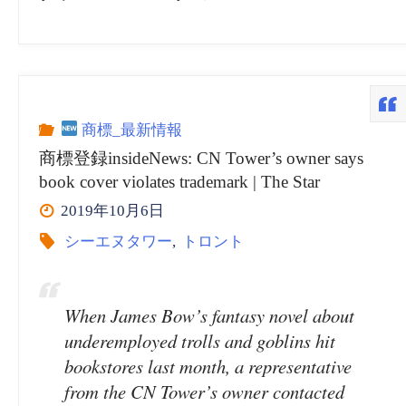
商標_最新情報
商標登録insideNews: CN Tower’s owner says
book cover violates trademark | The Star
2019年10月6日
シーエヌタワー
,
トロント
When James Bow’s fantasy novel about
underemployed trolls and goblins hit
bookstores last month, a representative
from the CN Tower’s owner contacted