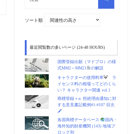
対
索
象:
ソート順
最近閲覧数の多いページ (24-48 HOURS)
国際登録出願（マドプロ）の様
式MM2～MM21
の解説
キャラクターの使用料率
ラ
イセンス料の相場ってどのくら
い？ キャラクター関連 vol.1
商標登録＋α: 拒絶理由通知に対
する意見書記載例#1-#107 目次
🖋
各国商標データベース
国内・
海外知的財産機関 (143) 地域ブ
ロック別