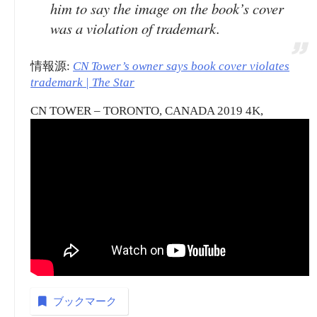
him to say the image on the book’s cover
was a violation of trademark.
情報源:
CN Tower’s owner says book cover violates
trademark | The Star
CN TOWER – TORONTO, CANADA 2019 4K,
ブックマーク