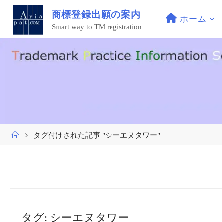
コ
商
標
登
録
出
願
の
案
内
ン
ホーム
Smart way to TM registration
テ
ン
ツ
へ
ス
キ
ッ
プ
ホ
タグ付けされた記事 "シーエヌタワー"
ー
ム
タグ:
シーエヌタワー