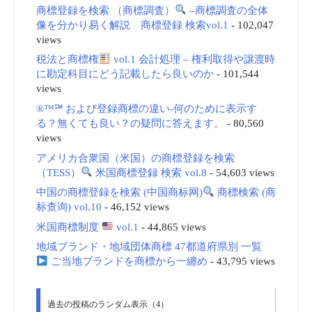
商標登録を検索 （商標調査）
–商標調査の全体
像を分かり易く解説 商標登録 検索vol.1
- 102,047
views
税法と商標権
vol.1 会計処理 – 権利取得や譲渡時
に勘定科目にどう記載したら良いのか
- 101,544
views
®™℠ および登録商標の違い-何のために表示す
る？無くても良い？の疑問に答えます。
- 80,560
views
アメリカ合衆国（米国）の商標登録を検索
（TESS）
米国商標登録 検索 vol.8
- 54,603 views
中国の商標登録を検索 (中国商标网)
商標検索 (商
标查询) vol.10
- 46,152 views
米国商標制度
vol.1
- 44,865 views
地域ブランド・地域団体商標 47都道府県別 一覧
ご当地ブランドを商標から一纏め
- 43,795 views
過去の投稿のランダム表示（4）