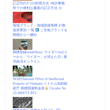
訂正印の3つの利用方法 -特許事務
所での便利な書面の訂正方法 ㊞
地域ブランド・地域団体商標 47都
道府県別 一覧
ご当地ブランドを
商標から一纏め
商標登録insideNews: ウイダーinゼリ
ーから「ウイダー」が消えた日 | 東
洋経済オンライン
NOIP(National Office of Intellectual
Property of Vietnam) ベトナム知的財
産庁 商標関連料金表
Circular No.
22/2009/TT-BTC