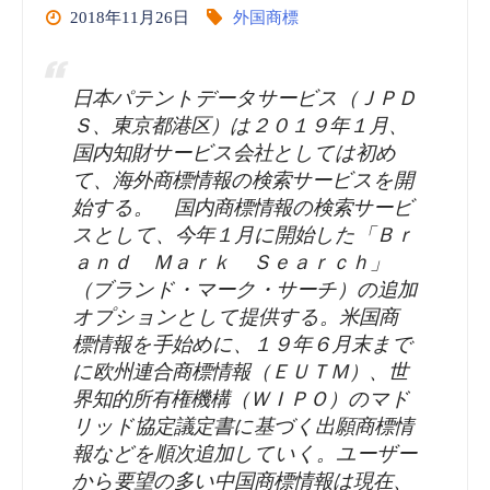
2018年11月26日
外国商標
日本パテントデータサービス（ＪＰＤ
Ｓ、東京都港区）は２０１９年１月、
国内知財サービス会社としては初め
て、海外商標情報の検索サービスを開
始する。 国内商標情報の検索サービ
スとして、今年１月に開始した「Ｂｒ
ａｎｄ Ｍａｒｋ Ｓｅａｒｃｈ」
（ブランド・マーク・サーチ）の追加
オプションとして提供する。米国商
標情報を手始めに、１９年６月末まで
に欧州連合商標情報（ＥＵＴＭ）、世
界知的所有権機構（ＷＩＰＯ）のマド
リッド協定議定書に基づく出願商標情
報などを順次追加していく。ユーザー
から要望の多い中国商標情報は現在、