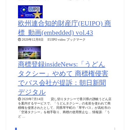
欧州連合知的財産庁(EUIPO) 商
標_動画(embedded) vol.43
2020年12月8日 EUIPO video ブックマーク
商標登録insideNews:「うどん
タクシー」やめて 商標権侵害
でバス会社が提訴：朝日新聞
デジタル
2020年7月14日 貸し切りタクシーで香川県の讃岐うどん店
を案内するサービスで、「うどんタクシー」の名前を使われて商
標権を侵害されたとして、同県琴平町の「琴平バス」が高松市の
「空港タクシー」を相手取り、商標の使用禁止な… 情報源: 「う
ど …