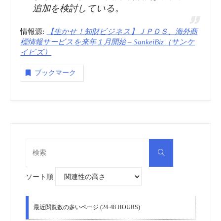
追加を検討している。
情報源:
【生かせ！知財ビジネス】ＪＰＤＳ、海外商
標情報サービスを来年１月開始 – SankeiBiz（サンケ
イビズ）
ブックマーク
検
検
索
索
対
象:
ソート順
最近閲覧数の多いページ (24-48 HOURS)