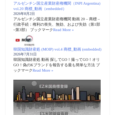
アルゼンチン国立産業財産権機関（INPI Argentina)
vol.20 商標_動画（embedded）
2026年8月2日
アルゼンチン国立産業財産権機関 動画 20 – 商標 –
行政手続：権利の喪失、無効、および失効（第1部
~第3部） ブックマーク
Read More »
韓国知識財産処 (MOIP) vol.4 商標_動画 (embedded)
2026年7月31日
韓国知識財産処 動画 探してGO！撮ってGO！オリ
GO！偽のKブランドを報告する最も簡単な方法 ブ
ックマーク
Read More »