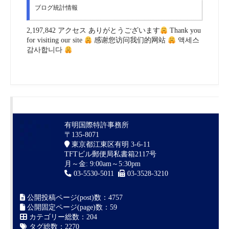
ブログ統計情報
2,197,842 アクセス ありがとうございます
Thank you
for visiting our site
感谢您访问我们的网站
액세스
감사합니다
有明国際特許事務所
〒135-8071
東京都江東区有明 3-6-11
TFTビル郵便局私書箱2117号
月～金: 9:00am～5:30pm
03-5530-5011
03-3528-3210
公開投稿ページ(post)数：4757
公開固定ページ(page)数：59
カテゴリー総数：204
タグ総数：2270