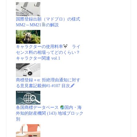
国際登録出願（マドプロ）の様式
MM2～MM21
の解説
キャラクターの使用料率
ライ
センス料の相場ってどのくらい？
キャラクター関連 vol.1
商標登録＋α: 拒絶理由通知に対す
る意見書記載例#1-#107 目次🖋
各国商標データベース
国内・海
外知的財産機関 (143) 地域ブロック
別