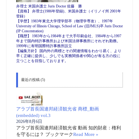
弁理士 米国弁護士 Juris Doctor 佐藤 勝
【資格】 弁理士(1986年登録)、米国弁護士（イリノイ州 2001年
登録）
【学歴】1983年東北大学理学部卒（物理学専攻）、1997年
University of Illinois Chicago, School of Law (旧JMLS)卒 Juris Doctor
(IP Concentration)
【職歴】 1983年から1984年まで大手印刷会社、1984年から1997
年まで国内特許事務所および米国法律事務所にそれぞれ勤務。
1999年に有明国際特許事務所設立
【編集方針】 国内外の商標とその関連情報をわかり易く、より
早く正確に提供し、少しでも実務関係者や関心が有る方の役に
立つことを目指しております。
最近の投稿 (5)
アラブ首長国連邦経済観光省 商標_動画
(embedded) vol.3
2026年8月6日
アラブ首長国連邦経済観光省 動画 知的財産：権利
を守るには？ ブックマーク
Read More »