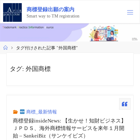
コ
商
標
登
録
出
願
の
案
内
ン
テ
Smart way to TM registration
ン
ツ
へ
ス
ホ
タグ付けされた記事 "外国商標"
キ
ー
ッ
ム
プ
タグ:
外国商標
商標_最新情報
商標登録insideNews: 【生かせ！知財ビジネス】
ＪＰＤＳ、海外商標情報サービスを来年１月開
始 – SankeiBiz（サンケイビズ）