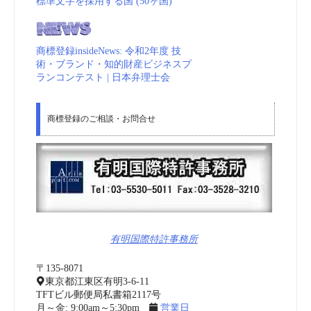
標準文字を採用する国 (50ヶ国)
商標登録insideNews: 令和2年度 技
術・ブランド・知的財産ビジネスプ
ランコンテスト | 日本弁理士会
商標登録のご相談・お問合せ
有明国際特許事務所
〒135-8071
東京都江東区有明3-6-11
TFTビル郵便局私書箱2117号
月～金: 9:00am～5:30pm
営業日