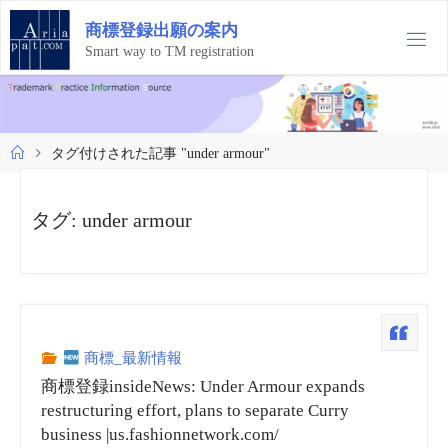
コ
商
標
登
録
出
願
の
案
内
ン
テ
Smart way to TM registration
ン
ツ
へ
ス
ホ
タグ付けされた記事 "under armour"
キ
ー
ッ
ム
プ
タグ:
under armour
商標_最新情報
商標登録insideNews: Under Armour expands
restructuring effort, plans to separate Curry
business |us.fashionnetwork.com/