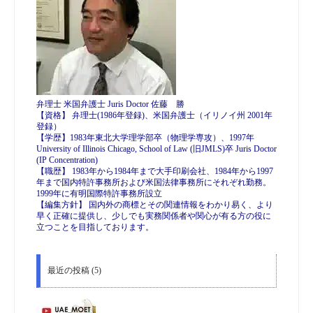
弁理士 米国弁護士 Juris Doctor 佐藤 勝
【資格】 弁理士(1986年登録)、米国弁護士（イリノイ州 2001年
登録）
【学歴】1983年東北大学理学部卒（物理学専攻）、1997年
University of Illinois Chicago, School of Law (旧JMLS)卒 Juris Doctor
(IP Concentration)
【職歴】 1983年から1984年まで大手印刷会社、1984年から1997
年まで国内特許事務所および米国法律事務所にそれぞれ勤務。
1999年に有明国際特許事務所設立
【編集方針】 国内外の商標とその関連情報をわかり易く、より
早く正確に提供し、少しでも実務関係者や関心が有る方の役に
立つことを目指しております。
最近の投稿 (5)