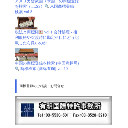
アメリカ合衆国（米国）の商標登録
を検索（TESS）
米国商標登録
検索 vol.8
税法と商標権
vol.1 会計処理 - 権
利取得や譲渡時に勘定科目にどう記
載したら良いのか
中国の商標登録を検索 (中国商标网)
商標検索 (商标查询) vol.10
商標登録のご相談・お問合せ