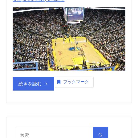
ブックマーク
“商
続きを読む
標
登
録
検
検
索