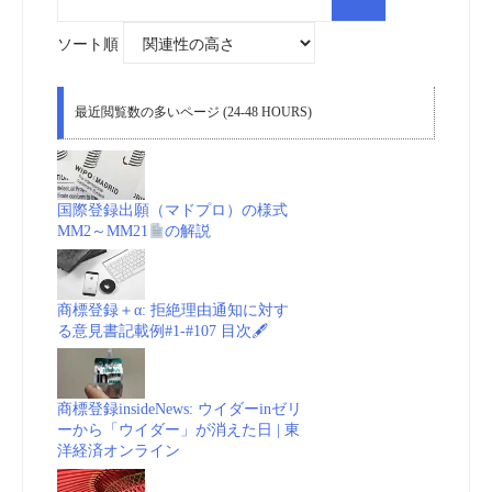
insideNews:
索
対
象:
ソート順
Under
Armour
最近閲覧数の多いページ (24-48 HOURS)
expands
restructuring
国際登録出願（マドプロ）の様式
MM2～MM21
の解説
effort,
plans
商標登録＋α: 拒絶理由通知に対す
る意見書記載例#1-#107 目次🖋
to
separate
商標登録insideNews: ウイダーinゼリ
ーから「ウイダー」が消えた日 | 東
Curry
洋経済オンライン