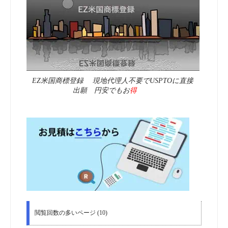
EZ米国商標登録 現地代理人不要でUSPTOに直接
出願 円安でもお
得
閲覧回数の多いページ (10)