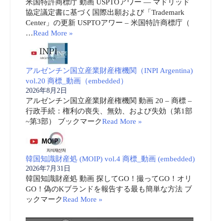
米国特許商標庁 動画 USPTOアワー ― マドリッド
協定議定書に基づく国際出願および「Trademark
Center」の更新 USPTOアワー – 米国特許商標庁（
…
Read More »
アルゼンチン国立産業財産権機関（INPI Argentina)
vol.20 商標_動画（embedded）
2026年8月2日
アルゼンチン国立産業財産権機関 動画 20 – 商標 –
行政手続：権利の喪失、無効、および失効（第1部
~第3部） ブックマーク
Read More »
韓国知識財産処 (MOIP) vol.4 商標_動画 (embedded)
2026年7月31日
韓国知識財産処 動画 探してGO！撮ってGO！オリ
GO！偽のKブランドを報告する最も簡単な方法 ブ
ックマーク
Read More »