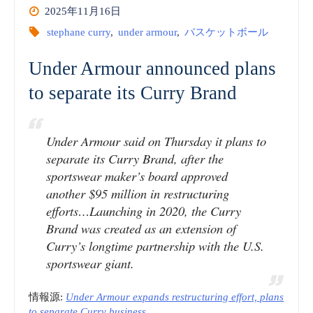
2025年11月16日
stephane curry
,
under armour
,
バスケットボール
Under Armour announced plans
to separate its Curry Brand
Under Armour said on Thursday it plans to
separate its Curry Brand, after the
sportswear maker’s board approved
another $95 million in restructuring
efforts…Launching in 2020, the Curry
Brand was created as an extension of
Curry’s longtime partnership with the U.S.
sportswear giant.
情報源:
Under Armour expands restructuring effort, plans
to separate Curry business