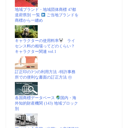
business
地域ブランド・地域団体商標 47都
|us.fashionnetwork.com/”
道府県別 一覧
ご当地ブランドを
商標から一纏め
キャラクターの使用料率
ライ
センス料の相場ってどのくらい？
キャラクター関連 vol.1
訂正印の3つの利用方法 -特許事務
所での便利な書面の訂正方法 ㊞
各国商標データベース
国内・海
外知的財産機関 (143) 地域ブロック
別