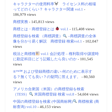
キャラクターの使用料率
ライセンス料の相場
ってどのくらい？ キャラクター関連 vol.1
-
186,979 views
商標実務
- 145,813 views
商標とは・商標登録とは
vol.1
- 115,408 views
商標登録を検索 （商標調査）
–商標調査の全体
像を分かり易く解説 商標登録 検索vol.1
- 102,047
views
税法と商標権
vol.1 会計処理 – 権利取得や譲渡時
に勘定科目にどう記載したら良いのか
- 101,545
views
®™℠ および登録商標の違い-何のために表示す
る？無くても良い？の疑問に答えます。
- 80,560
views
アメリカ合衆国（米国）の商標登録を検索
（TESS）
米国商標登録 検索 vol.8
- 54,604 views
中国の商標登録を検索 (中国商标网)
商標検索 (商
标查询) vol.10
- 46,153 views