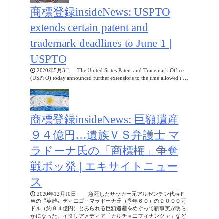
商標登録insideNews: USPTO
extends certain patent and
trademark deadlines to June 1 |
USPTO
2020年5月3日 The United States Patent and Trademark Office
(USPTO) today announced further extensions to the time allowed t …
商標登録insideNews: 巨額遺産
９４億円…遺族ＶＳ弁護士 マ
ラドーナ氏の「商標権」争奪
戦ボッ発 | エキサイトニュー
ス
2020年12月10日 急死したサッカー元アルゼンチン代表Ｆ
Ｗの〝英雄〟ディエゴ・マラドーナ氏（享年６０）の９０００万
ドル（約９４億円）とみられる巨額遺産をめぐって新事実が明ら
かになった。イタリアメディア「カルチョエフィナンツァ」など