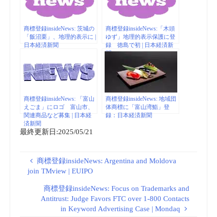
商標登録insideNews: 茨城の
商標登録insideNews:「木頭
「飯沼栗」、地理的表示に |
ゆず」地理的表示保護に登
日本経済新聞
録 徳島で初 | 日本経済新
聞
商標登録insideNews: 「富山
商標登録insideNews: 地域団
えごま」にロゴ 富山市、
体商標に「富山湾鮨」登
関連商品など募集 | 日本経
録：日本経済新聞
済新聞
最終更新日:2025/05/21
商標登録insideNews: Argentina and Moldova
join TMview | EUIPO
商標登録insideNews: Focus on Trademarks and
Antitrust: Judge Favors FTC over 1-800 Contacts
in Keyword Advertising Case | Mondaq