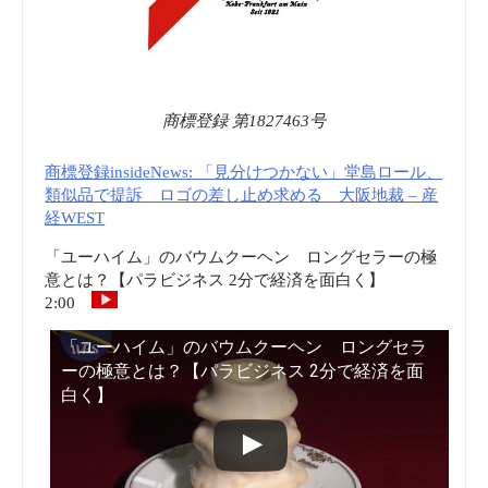
商標登録 第1827463号
商標登録insideNews: 「見分けつかない」堂島ロール、
類似品で提訴 ロゴの差し止め求める 大阪地裁 – 産
経WEST
「ユーハイム」のバウムクーヘン ロングセラーの極
意とは？【パラビジネス 2分で経済を面白く】
2:00
「ユーハイム」のバウムクーヘン ロングセラ
ーの極意とは？【パラビジネス 2分で経済を面
白く】