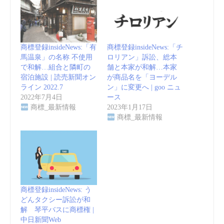
商標登録insideNews:「有
商標登録insideNews:「チ
馬温泉」の名称 不使用
ロリアン」訴訟、総本
で和解…組合と隣町の
舗と本家が和解…本家
宿泊施設 | 読売新聞オン
が商品名を「ヨーデル
ライン 2022.7
ン」に変更へ | goo ニュ
2022年7月4日
ース
商標_最新情報
2023年1月17日
商標_最新情報
商標登録insideNews: う
どんタクシー訴訟が和
解 琴平バスに商標権 |
中日新聞Web