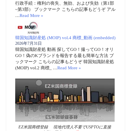
行政手続：権利の喪失、無効、および失効（第1部
~第3部） ブックマーク こちらの記事もどうぞ アル
…
Read More »
韓国知識財産処 (MOIP) vol.4 商標_動画 (embedded)
2026年7月31日
韓国知識財産処 動画 探してGO！撮ってGO！オリ
GO！偽のKブランドを報告する最も簡単な方法 ブ
ックマーク こちらの記事もどうぞ 韓国知識財産処
(MOIP) vol.2 商標_ …
Read More »
EZ米国商標登録 現地代理人不要でUSPTOに直接