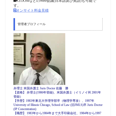
ZOOMなどのWeb会議(日本語及び英語)も可能で
す。
オンサイト料金見積
管理者プロフィール
弁理士 米国弁護士 Juris Doctor 佐藤 勝
【資格】 弁理士(1986年登録)、米国弁護士（イリノイ州 2001年
登録）
【学歴】1983年東北大学理学部卒（物理学専攻）、1997年
University of Illinois Chicago, School of Law (旧JMLS)卒 Juris Doctor
(IP Concentration)
【職歴】 1983年から1984年まで大手印刷会社、1984年から1997