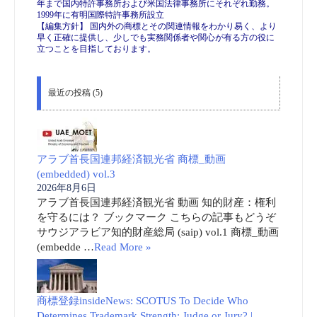
年まで国内特許事務所および米国法律事務所にそれぞれ勤務。
1999年に有明国際特許事務所設立
【編集方針】 国内外の商標とその関連情報をわかり易く、より
早く正確に提供し、少しでも実務関係者や関心が有る方の役に
立つことを目指しております。
最近の投稿 (5)
アラブ首長国連邦経済観光省 商標_動画
(embedded) vol.3
2026年8月6日
アラブ首長国連邦経済観光省 動画 知的財産：権利
を守るには？ ブックマーク こちらの記事もどうぞ
サウジアラビア知的財産総局 (saip) vol.1 商標_動画
(embedde …
Read More »
商標登録insideNews: SCOTUS To Decide Who
Determines Trademark Strength: Judge or Jury? |