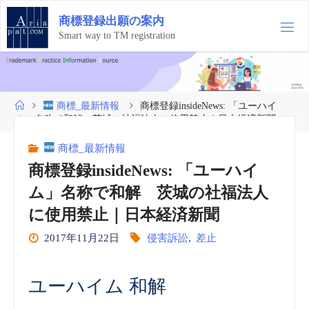
コ
商
標
登
録
出
願
の
案
内
ン
テ
Smart way to TM registration
ン
ツ
へ
ス
ホ
商標_最新情報
商標登録insideNews: 「ユーハイ
キ
ー
ム」名称で和解 茨城の社福法人に使用禁止｜日本経済新聞
ッ
ム
プ
商標_最新情報
商標登録insideNews: 「ユーハイ
ム」名称で和解 茨城の社福法人
に使用禁止｜日本経済新聞
2017年11月22日
侵害訴訟
,
差止
ユーハイム 和解