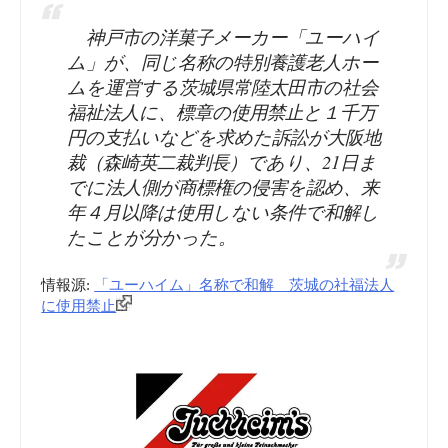
神戸市の洋菓子メーカー「ユーハイ
ム」が、同じ名称の特別養護老人ホー
ムを運営する茨城県常陸太田市の社会
福祉法人に、標章の使用禁止と１千万
円の支払いなどを求めた訴訟が大阪地
裁（森崎英二裁判長）であり、21日ま
でに法人側が商標権の侵害を認め、来
年４月以降は使用しない条件で和解し
たことが分かった。
情報源:
「ユーハイム」名称で和解 茨城の社福法人
に使用禁止