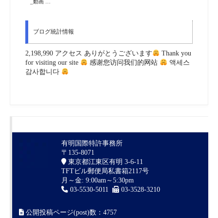
_動画 …
ブログ統計情報
2,198,990 アクセス ありがとうございます
Thank you
for visiting our site
感谢您访问我们的网站
액세스
감사합니다
有明国際特許事務所
〒135-8071
東京都江東区有明 3-6-11
TFTビル郵便局私書箱2117号
月～金: 9:00am～5:30pm
03-5530-5011
03-3528-3210
公開投稿ページ(post)数：4757