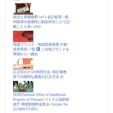
税法と商標権
vol.1 会計処理 - 権
利取得や譲渡時に勘定科目にどう記
載したら良いのか
地域ブランド・地域団体商標 47都
道府県別 一覧
ご当地ブランドを
商標から一纏め
訂正印の3つの利用方法 -特許事務
所での便利な書面の訂正方法 ㊞
NOIP(National Office of Intellectual
Property of Vietnam) ベトナム知的財
産庁 商標関連料金表
Circular No.
22/2009/TT-BTC