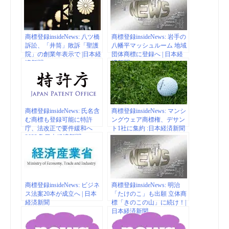
商標登録insideNews: 八ツ橋
商標登録insideNews: 岩手の
訴訟、「井筒」敗訴「聖護
八幡平マッシュルーム 地域
院」の創業年表示で |日本経
団体商標に登録へ | 日本経
済新聞
済新聞
商標登録insideNews: 氏名含
商標登録insideNews: マンシ
む商標も登録可能に特許
ングウェア商標権、デサン
庁、法改正で要件緩和へ
ト1社に集約 :日本経済新聞
2022.7| 日本経済新聞
商標登録insideNews: ビジネ
商標登録insideNews: 明治
ス法案20本が成立へ | 日本
「たけのこ」も出願 立体商
経済新聞
標「きのこの山」に続け！|
日本経済新聞