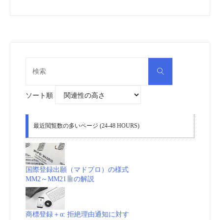
検
検
索
索
対
象:
ソート順
最近閲覧数の多いページ (24-48 HOURS)
国際登録出願（マドプロ）の様式
MM2～MM21
の解説
商標登録＋α: 拒絶理由通知に対す