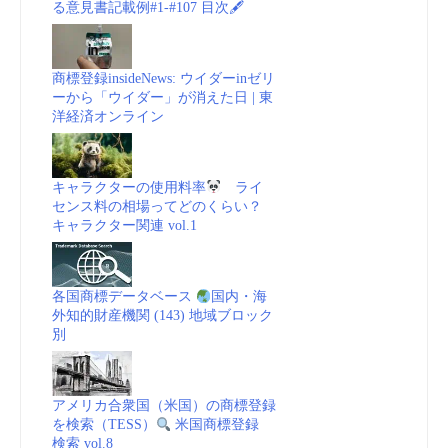
る意見書記載例#1-#107 目次🖋
商標登録insideNews: ウイダーinゼリ
ーから「ウイダー」が消えた日 | 東
洋経済オンライン
キャラクターの使用料率
ライ
センス料の相場ってどのくらい？
キャラクター関連 vol.1
各国商標データベース
国内・海
外知的財産機関 (143) 地域ブロック
別
アメリカ合衆国（米国）の商標登録
を検索（TESS）
米国商標登録
検索 vol.8