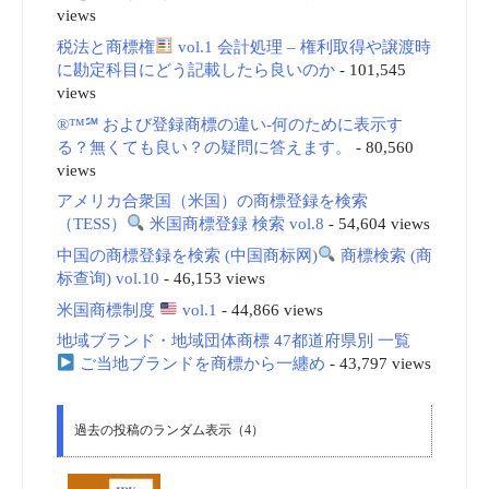
views
税法と商標権
vol.1 会計処理 – 権利取得や譲渡時
に勘定科目にどう記載したら良いのか
- 101,545
views
®™℠ および登録商標の違い-何のために表示す
る？無くても良い？の疑問に答えます。
- 80,560
views
アメリカ合衆国（米国）の商標登録を検索
（TESS）
米国商標登録 検索 vol.8
- 54,604 views
中国の商標登録を検索 (中国商标网)
商標検索 (商
标查询) vol.10
- 46,153 views
米国商標制度
vol.1
- 44,866 views
地域ブランド・地域団体商標 47都道府県別 一覧
ご当地ブランドを商標から一纏め
- 43,797 views
過去の投稿のランダム表示（4）