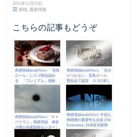
2021年12月23日
商標_最新情報
こちらの記事もどうぞ
商標登録insideNews: 「堂島
商標登録insideNews: 「見分
ロール」にロゴ類似認め
けつかない」堂島ロール、
る 「プレミアム」側敗
類似品で提訴 ロゴの差し
訴：朝日新聞デジタル
止め求める 大阪地裁 – 産
経WEST
商標登録insideNews: 中国も
商標登録insideNews:「キャ
商標権の重要性を自覚 (The
ベツウニ」商標登録 神奈
Economist) | 日本経済新聞
川県の水産技術センター |
日本経済新聞