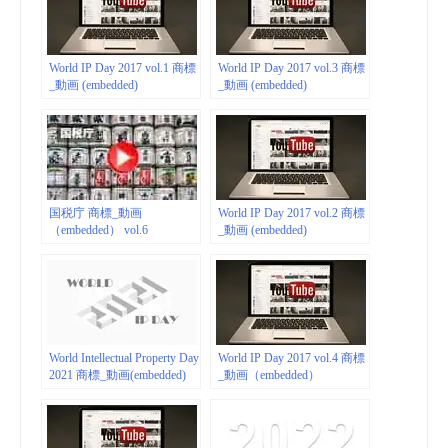
World IP Day 2017 vol.1 商標
World IP Day 2017 vol.3 商標
_動画 (embedded)
_動画 (embedded)
国税庁 商標_動画
World IP Day 2017 vol.2 商標
（embedded） vol.6
_動画 (embedded)
World Intellectual Property Day
World IP Day 2017 vol.4 商標
2021 商標_動画(embedded)
_動画（embedded）