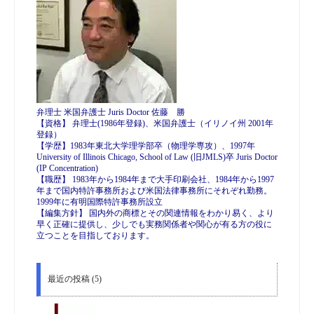
弁理士 米国弁護士 Juris Doctor 佐藤 勝
【資格】 弁理士(1986年登録)、米国弁護士（イリノイ州 2001年
登録）
【学歴】1983年東北大学理学部卒（物理学専攻）、1997年
University of Illinois Chicago, School of Law (旧JMLS)卒 Juris Doctor
(IP Concentration)
【職歴】 1983年から1984年まで大手印刷会社、1984年から1997
年まで国内特許事務所および米国法律事務所にそれぞれ勤務。
1999年に有明国際特許事務所設立
【編集方針】 国内外の商標とその関連情報をわかり易く、より
早く正確に提供し、少しでも実務関係者や関心が有る方の役に
立つことを目指しております。
最近の投稿 (5)