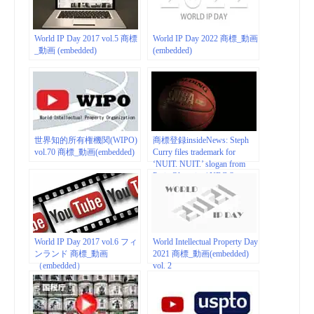
World IP Day 2017 vol.5 商標
World IP Day 2022 商標_動画
_動画 (embedded)
(embedded)
世界知的所有権機関(WIPO)
商標登録insideNews: Steph
vol.70 商標_動画(embedded)
Curry files trademark for
‘NUIT. NUIT.’ slogan from
Paris Olympics | NBC Sports
Bay Area & California
World IP Day 2017 vol.6 フィ
World Intellectual Property Day
ンランド 商標_動画
2021 商標_動画(embedded)
（embedded）
vol. 2