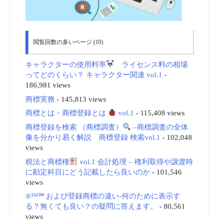
閲覧回数の多いページ (10)
キャラクターの使用料率
ライセンス料の相場
ってどのくらい？ キャラクター関連 vol.1
-
186,981 views
商標実務
- 145,813 views
商標とは・商標登録とは
vol.1
- 115,408 views
商標登録を検索 （商標調査）
–商標調査の全体
像を分かり易く解説 商標登録 検索vol.1
- 102,048
views
税法と商標権
vol.1 会計処理 – 権利取得や譲渡時
に勘定科目にどう記載したら良いのか
- 101,546
views
®™℠ および登録商標の違い-何のために表示す
る？無くても良い？の疑問に答えます。
- 80,561
views