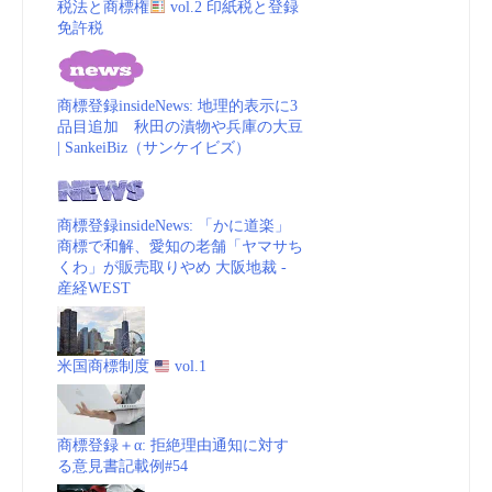
税法と商標権
vol.2 印紙税と登録
免許税
商標登録insideNews: 地理的表示に3
品目追加 秋田の漬物や兵庫の大豆
| SankeiBiz（サンケイビズ）
商標登録insideNews: 「かに道楽」
商標で和解、愛知の老舗「ヤマサち
くわ」が販売取りやめ 大阪地裁 -
産経WEST
米国商標制度
vol.1
商標登録＋α: 拒絶理由通知に対す
る意見書記載例#54