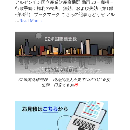
アルゼンチン国立産業財産権機関 動画 20 – 商標 –
行政手続：権利の喪失、無効、および失効（第1部
~第3部） ブックマーク こちらの記事もどうぞ アル
…
Read More »
EZ米国商標登録 現地代理人不要でUSPTOに直接
出願 円安でもお
得