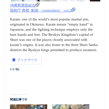
沖縄県酒造組合
国税庁 商標_動画 （embedded） vol.2
Karate, one of the world’s most popular martial arts,
originated in Okinawa. Karate means “empty hand” in
Japanese, and the fighting technique employs only the
bare hands and feet. The Ryukyu Kingdom’s capital of
Shuri was one of the places closely associated with
karate’s origins. It was also home to the three Shuri Sanka
districts the Ryukyu kings permitted to produce awamori.
ブックマーク
いいね:
関連記事です