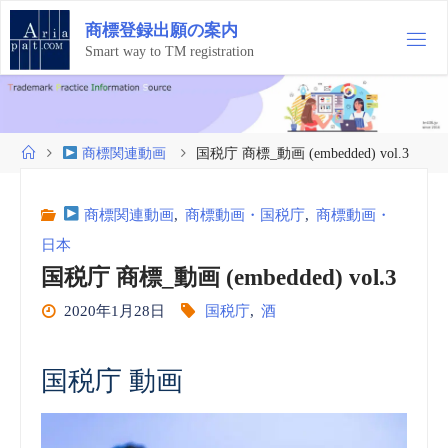
コ
商
標
登
録
出
願
の
案
内
ン
テ
Smart way to TM registration
ン
ツ
へ
ス
ホ
商標関連動画
国税庁 商標_動画 (embedded) vol.3
キ
ー
ッ
ム
プ
商標関連動画
,
商標動画・国税庁
,
商標動画・
日本
国税庁 商標_動画 (embedded) vol.3
2020年1月28日
国税庁
,
酒
国税庁 動画