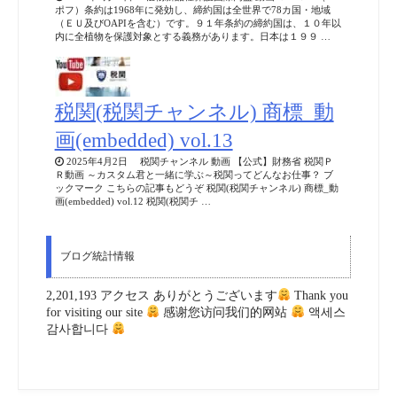
ポフ）条約は1968年に発効し、締約国は全世界で78カ国・地域
（ＥＵ及びOAPIを含む）です。９１年条約の締約国は、１０年以
内に全植物を保護対象とする義務があります。日本は１９９ …
税関(税関チャンネル) 商標_動
画(embedded) vol.13
2025年4月2日 税関チャンネル 動画 【公式】財務省 税関Ｐ
Ｒ動画 ～カスタム君と一緒に学ぶ～税関ってどんなお仕事？ ブ
ックマーク こちらの記事もどうぞ 税関(税関チャンネル) 商標_動
画(embedded) vol.12 税関(税関チ …
ブログ統計情報
2,201,193 アクセス ありがとうございます
Thank you
for visiting our site
感谢您访问我们的网站
액세스
감사합니다