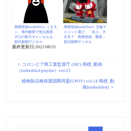
商標登録insideNews: くまモ
商標登録insideNews: 五輪マ
ン、海外解禁で地元困惑
スコット選び、「炎上」大
大口の取引キャンセルも：
丈夫？ 商標登録、難題：
朝日新聞デジタル
朝日新聞デジタル
最終更新日:2021/08/31
コロンビア商工業監督庁 (SIC) 商標_動画
（embedded/playlist）vol.23
植物新品種保護国際同盟(UPOV) vol.14 商標_動
画(embedded)
検