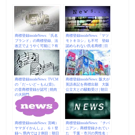
商標登録insideNews:「氏名
商標登録insideNews:「マツ
ブランド」の商標登録、法
モトキヨシ」も不可 登録
改正でようやく可能に？有
認められない氏名商標 | 日
識者が提言 | 朝日新聞デジ
本経済新聞
タル
商標登録insideNews: TVCM
商標登録insideNews: 阪大が
の「だ～いど～もん(音)」
英語表記を商標出願 大阪
の音商標登録が認可 | 焼肉
公立大との騒動受け | 朝日
の大同門
新聞デジタル
商標登録insideNews: 宮崎）
商標登録insideNews: 「チバ
ヤマダイかんしょ、ＧＩ登
ニアン」商標登録されてい
録へ 県内では２例目：朝日
た 千葉・市川の男性名：