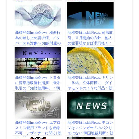
新聞デジタル
朝日新聞デジタル
商標登録insideNews: 模倣行
商標登録insideNews: 司法取
為の差し止め請求権、メタ
引、６月開始の方針 他人
バースも対象へ 知的財産の
の犯罪明かせば求刑軽く：
改正法案 | 朝日新聞デジタ
朝日新聞デジタル
ル
商標登録insideNews: トヨタ
商標登録insideNews: キリン
に源泉徴収漏れ指摘 海外
「氷結」立体商標に ダイ
取引の「知財使用料」：朝
ヤモンドのような凹凸：朝
日新聞デジタル
日新聞デジタル
商標登録insideNews: エアロ
商標登録insideNews: テコン
スミス愛用ブランドも登録
ＶはマジンガーＺのパクり
不可 デザイナーに聞く| 朝
ではない 韓国地裁判断：朝
日新聞デジタル
日新聞デジタル