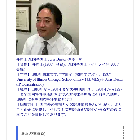
弁理士 米国弁護士 Juris Doctor 佐藤 勝
【資格】 弁理士(1986年登録)、米国弁護士（イリノイ州 2001年
登録）
【学歴】1983年東北大学理学部卒（物理学専攻）、1997年
University of Illinois Chicago, School of Law (旧JMLS)卒 Juris Doctor
(IP Concentration)
【職歴】 1983年から1984年まで大手印刷会社、1984年から1997
年まで国内特許事務所および米国法律事務所にそれぞれ勤務。
1999年に有明国際特許事務所設立
【編集方針】 国内外の商標とその関連情報をわかり易く、より
早く正確に提供し、少しでも実務関係者や関心が有る方の役に
立つことを目指しております。
最近の投稿 (5)