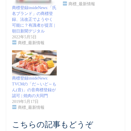
商標_最新情報
商標登録insideNews:「氏
名ブランド」の商標登
録、法改正でようやく
可能に？有識者が提言 |
朝日新聞デジタル
2022年5月5日
商標_最新情報
商標登録insideNews:
TVCMの「だ～いど～も
ん(音)」の音商標登録が
認可 | 焼肉の大同門
2019年5月17日
商標_最新情報
こちらの記事もどうぞ