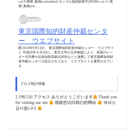
vol.9 商標_動画(embedded) モンゴル知的財産庁(IPOM) vol.11 商
標_動画(em …
東京国際知的財産仲裁センタ
ー ウエブサイト
2018年9月14日 東京国際知的財産仲裁センター ウエブサイ
ト 平成28年９月3日に、東京大学の玉井教授により、米国のレー
ダー元判事や設楽知財高裁元所長などと連携して東京国際知的財
産仲裁センターが設立されており、ウエブサイトも運用されてい
ま …
ブログ統計情報
2,198,510 アクセス ありがとうございます
Thank you
for visiting our site
感谢您访问我们的网站
액세스
감사합니다