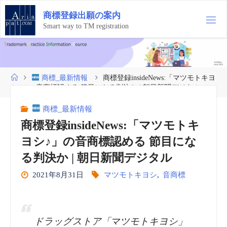
コ
商
標
登
録
出
願
の
案
内
ン
テ
Smart way to TM registration
ン
ツ
へ
ス
ホ
商標_最新情報
商標登録insideNews:「マツモトキヨ
キ
ー
シ♪」の音商標認める 節目になる判決か | 朝日新聞デジタル
ッ
ム
プ
商標_最新情報
商標登録insideNews:「マツモトキ
ヨシ♪」の音商標認める 節目にな
る判決か | 朝日新聞デジタル
2021年8月31日
マツモトキヨシ
,
音商標
ドラッグストア「マツモトキヨシ」