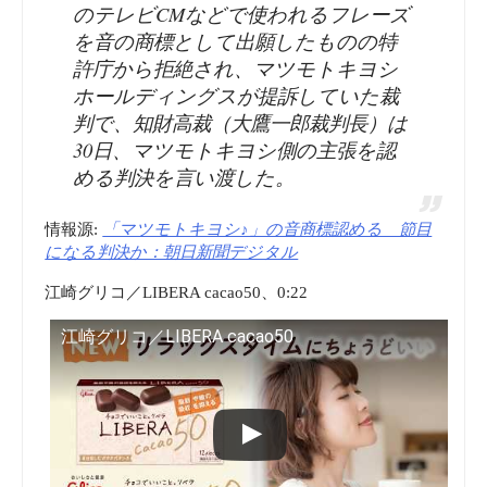
のテレビCMなどで使われるフレーズ
を音の商標として出願したものの特
許庁から拒絶され、マツモトキヨシ
ホールディングスが提訴していた裁
判で、知財高裁（大鷹一郎裁判長）は
30日、マツモトキヨシ側の主張を認
める判決を言い渡した。
情報源:
「マツモトキヨシ♪」の音商標認める 節目
になる判決か：朝日新聞デジタル
江崎グリコ／LIBERA cacao50、0:22
江崎グリコ／LIBERA cacao50