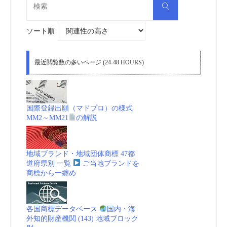
検
索
索
対
象:
ソート順
最近閲覧数の多いページ (24-48 HOURS)
国際登録出願（マドプロ）の様式
MM2～MM21
の解説
地域ブランド・地域団体商標 47都
道府県別 一覧
ご当地ブランドを
商標から一纏め
各国商標データベース
国内・海
外知的財産機関 (143) 地域ブロック