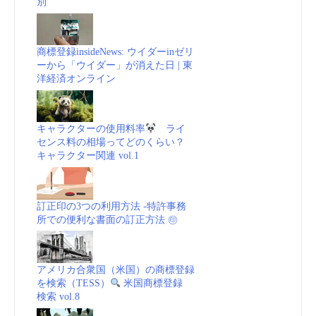
別
商標登録insideNews: ウイダーinゼリ
ーから「ウイダー」が消えた日 | 東
洋経済オンライン
キャラクターの使用料率
ライ
センス料の相場ってどのくらい？
キャラクター関連 vol.1
訂正印の3つの利用方法 -特許事務
所での便利な書面の訂正方法 ㊞
アメリカ合衆国（米国）の商標登録
を検索（TESS）
米国商標登録
検索 vol.8