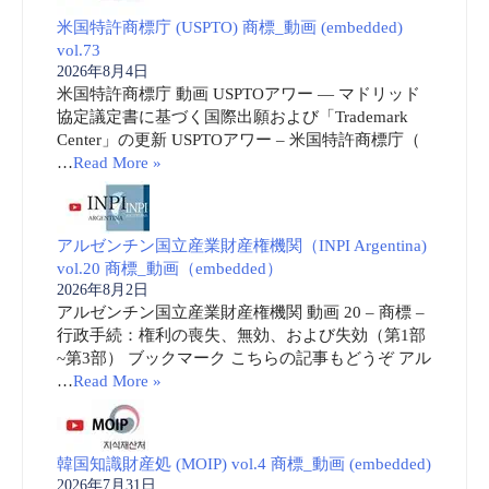
米国特許商標庁 (USPTO) 商標_動画 (embedded)
vol.73
2026年8月4日
米国特許商標庁 動画 USPTOアワー ― マドリッド
協定議定書に基づく国際出願および「Trademark
Center」の更新 USPTOアワー – 米国特許商標庁（
…
Read More »
アルゼンチン国立産業財産権機関（INPI Argentina)
vol.20 商標_動画（embedded）
2026年8月2日
アルゼンチン国立産業財産権機関 動画 20 – 商標 –
行政手続：権利の喪失、無効、および失効（第1部
~第3部） ブックマーク こちらの記事もどうぞ アル
…
Read More »
韓国知識財産処 (MOIP) vol.4 商標_動画 (embedded)
2026年7月31日