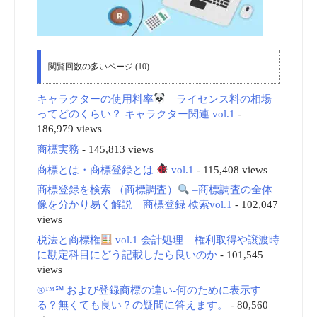
閲覧回数の多いページ (10)
キャラクターの使用料率
ライセンス料の相場
ってどのくらい？ キャラクター関連 vol.1
-
186,979 views
商標実務
- 145,813 views
商標とは・商標登録とは
vol.1
- 115,408 views
商標登録を検索 （商標調査）
–商標調査の全体
像を分かり易く解説 商標登録 検索vol.1
- 102,047
views
税法と商標権
vol.1 会計処理 – 権利取得や譲渡時
に勘定科目にどう記載したら良いのか
- 101,545
views
®™℠ および登録商標の違い-何のために表示す
る？無くても良い？の疑問に答えます。
- 80,560