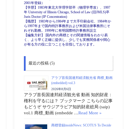
2001年登録）
【学歴】1983年東北大学理学部卒（物理学専攻）、1997
年 University of Illinois Chicago, School of Law (旧JMLS)卒
Juris Doctor (IP Concentration)
【職歴】 1983年から1984年まで大手印刷会社、1984年か
ら1997年まで国内特許事務所および米国法律事務所にそ
れぞれ勤務。1999年に有明国際特許事務所設立
【編集方針】 国内外の商標とその関連情報をわかり易
く、より早く正確に提供し、少しでも実務関係者や関心
が有る方の役に立つことを目指しております。
最近の投稿 (5)
アラブ首長国連邦経済観光省 商標_動画
(embedded) vol.3
2026年8月6日
アラブ首長国連邦経済観光省 動画 知的財産：
権利を守るには？ ブックマーク こちらの記事
もどうぞ サウジアラビア知的財産総局 (saip)
vol.1 商標_動画 (embedde …
Read More »
商標登録insideNews: SCOTUS To Decide