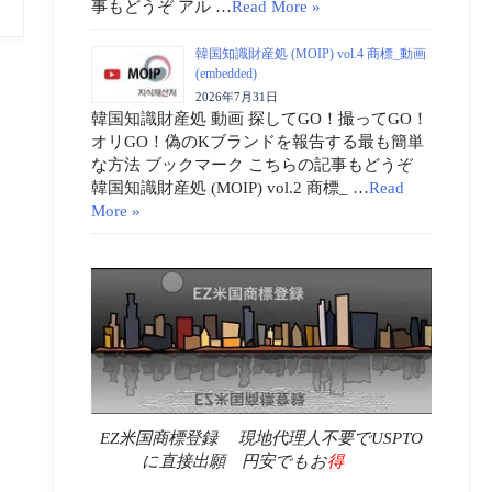
事もどうぞ アル …
Read More »
韓国知識財産処 (MOIP) vol.4 商標_動画
(embedded)
2026年7月31日
韓国知識財産処 動画 探してGO！撮ってGO！
オリGO！偽のKブランドを報告する最も簡単
な方法 ブックマーク こちらの記事もどうぞ
韓国知識財産処 (MOIP) vol.2 商標_ …
Read
More »
EZ米国商標登録 現地代理人不要でUSPTO
に直接出願 円安でもお
得