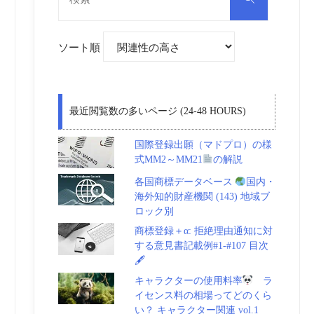
対
索
象:
ソート順
最近閲覧数の多いページ (24-48 HOURS)
国際登録出願（マドプロ）の様
式MM2～MM21
の解説
各国商標データベース
国内・
海外知的財産機関 (143) 地域ブ
ロック別
商標登録＋α: 拒絶理由通知に対
する意見書記載例#1-#107 目次
🖋
キャラクターの使用料率
ラ
イセンス料の相場ってどのくら
い？ キャラクター関連 vol.1