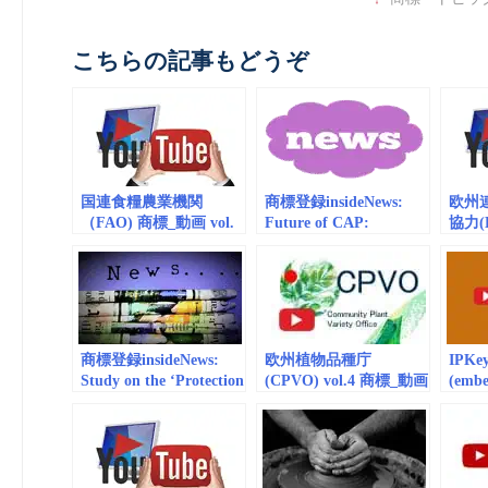
こちらの記事もどうぞ
国連食糧農業機関
商標登録insideNews:
欧州
（FAO) 商標_動画 vol.
Future of CAP:
協力(EU
2
Protecting our
Intell
traditions | European
Coop
Commission
vol.7
商標登録insideNews:
欧州植物品種庁
IPK
Study on the ‘Protection
(CPVO) vol.4 商標_動画
(embe
and Control of
（embedded/playlist）
vol.1
Geographical
from the Fields
Indications for
Agricultural Products in
the EU Member States |