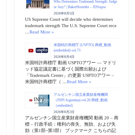
Who Determines Trademark Strength: Judge
or Jury? | BakerHostetler – JDSupra
2026年8月5日
US Supreme Court will decide who determines
trademark strength The U.S. Supreme Court rece
…
Read More »
米国特許商標庁 (USPTO) 商標_動画
(embedded) vol.73
2026年8月4日
米国特許商標庁 動画 USPTOアワー ― マドリ
ッド協定議定書に基づく国際出願および
「Trademark Center」の更新 USPTOアワー –
米国特許商標庁（ …
Read More »
アルゼンチン国立産業財産権機関
（INPI Argentina) vol.20 商標_動画
（embedded）
2026年8月2日
アルゼンチン国立産業財産権機関 動画 20 – 商
標 – 行政手続：権利の喪失、無効、および失
効（第1部~第3部） ブックマーク こちらの記