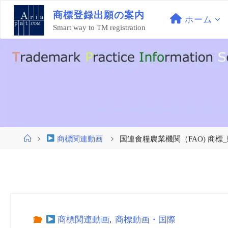
コ
商
標
登
録
出
願
の
案
内
ン
ホーム
Smart way to TM registration
テ
ン
ツ
へ
ス
キ
ッ
プ
ホ
商標関連動画
国連食糧農業機関（FAO) 商標_動画
ー
ム
商標関連動画
,
商標動画・国際