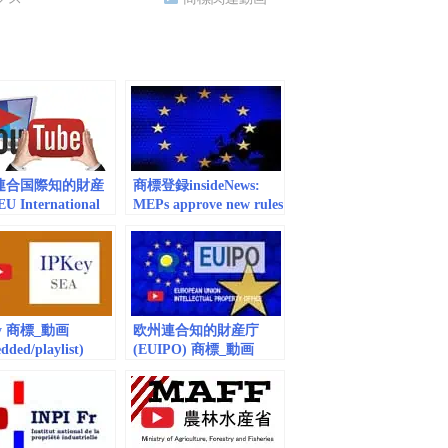
連合国際知的財産
商標登録insideNews:
 International
MEPs approve new rules
ectual Property
protecting geographical
eration) 商標_動画
indications of EU crafts |
European Parliament
ey 商標_動画
欧州連合知的財産庁
dded/playlist)
(EUIPO) 商標_動画
0 SEA
(embedded) vol.74