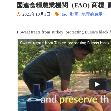
国連食糧農業機関（FAO) 商標_動画 
2021年10月1日
fao
,
動画
,
地理的表示
1.Sweet treats from Turkey: protecting Bursa’s black 
Sweet treats from Turkey: protecting Bursa’s black