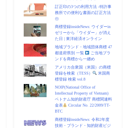
訂正印の3つの利用方法 -特許事
務所での便利な書面の訂正方法
㊞
商標登録insideNews: ウイダーin
ゼリーから「ウイダー」が消え
た日 | 東洋経済オンライン
地域ブランド・地域団体商標 47
都道府県別 一覧
ご当地ブラ
ンドを商標から一纏め
アメリカ合衆国（米国）の商標
登録を検索（TESS）
米国商
標登録 検索 vol.8
NOIP(National Office of
Intellectual Property of Vietnam)
ベトナム知的財産庁 商標関連料
金表
Circular No. 22/2009/TT-
BTC
商標登録insideNews: 令和2年度
技術・ブランド・知的財産ビジ