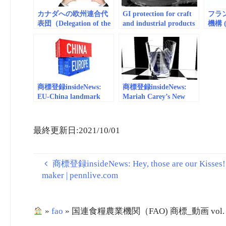
EUIPO
カナダへの欧州連合代
GI protection for craft
フラ
表団（Delegation of the
and industrial products
機構 (I
European Union to
– EUIPO
商標_動
Canada）商標_動画
vol.2
商標登録insideNews:
商標登録insideNews:
EU-China landmark
Mariah Carey’s New
Geographical
Irish Cream Brand Has
Indications agreement |
the Same Name as
European Commission
Another Drink | Food &
最終更新日:2021/10/01
Wine
商標登録insideNews: Hey, those are our Kisses! He
maker | pennlive.com
»
fao
»
国連食糧農業機関（FAO) 商標_動画 vol. 