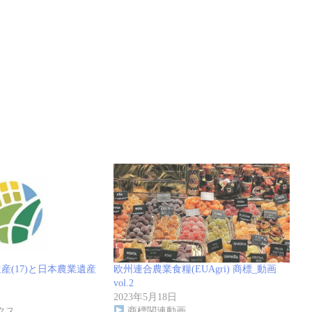
産(17)と日本農業遺産
欧州連合農業食糧(EUAgri) 商標_動画
vol.2
2023年5月18日
クス
商標関連動画