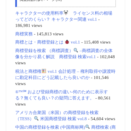
キャラクターの使用料率
ライセンス料の相場
ってどのくらい？ キャラクター関連 vol.1
-
186,981 views
商標実務
- 145,813 views
商標とは・商標登録とは
vol.1
- 115,408 views
商標登録を検索 （商標調査）
–商標調査の全体
像を分かり易く解説 商標登録 検索vol.1
- 102,048
views
税法と商標権
vol.1 会計処理 – 権利取得や譲渡時
に勘定科目にどう記載したら良いのか
- 101,546
views
®™℠ および登録商標の違い-何のために表示す
る？無くても良い？の疑問に答えます。
- 80,561
views
アメリカ合衆国（米国）の商標登録を検索
（TESS）
米国商標登録 検索 vol.8
- 54,604 views
中国の商標登録を検索 (中国商标网)
商標検索 (商