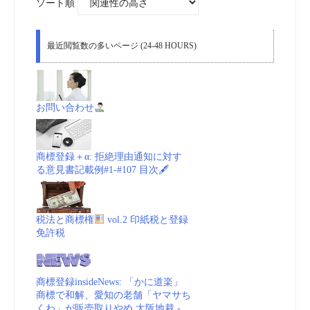
ソート順
最近閲覧数の多いページ (24-48 HOURS)
お問い合わせ
商標登録＋α: 拒絶理由通知に対す
る意見書記載例#1-#107 目次🖋
税法と商標権
vol.2 印紙税と登録
免許税
商標登録insideNews: 「かに道楽」
商標で和解、愛知の老舗「ヤマサち
くわ」が販売取りやめ 大阪地裁 -