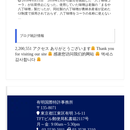
2018年9月11日 2018年2月から販売を開始した「八丁味噌コ
ーラ」が出荷停止になった。使用していた味噌は老舗の「まるや
八丁味噌」製だったが、同社製の八丁味噌が農林水産省が定めた
GI制度で採用されておらず、八丁味噌をコーラの名称に使えない
…
ブログ統計情報
2,200,551 アクセス ありがとうございます
Thank you
for visiting our site
感谢您访问我们的网站
액세스
감사합니다
有明国際特許事務所
〒135-8071
東京都江東区有明 3-6-11
TFTビル郵便局私書箱2117号
月～金: 9:00am～5:30pm
03-5530-5011
03-3528-3210