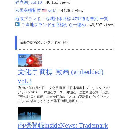
标查询) vol.10
- 46,153 views
米国商標制度
vol.1
- 44,867 views
地域ブランド・地域団体商標 47都道府県別 一覧
ご当地ブランドを商標から一纏め
- 43,797 views
過去の投稿のランダム表示（4）
文化庁 商標_動画 (embedded)
vol.3
2024年11月24日 文化庁 動画 【日本遺産】ツーリズムEXPO
ジャパン2024 日本遺産ブース 日本遺産｜歴史を巡る旅「出雲」
(英語版) 日本遺産｜歴史を巡る旅「大山」(英語版) ブックマーク
こちらの記事もどうぞ 文化庁 商標_動画 ( …
商標登録insideNews: Trademark