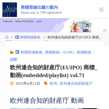
コ
商
標
登
録
出
願
の
案
内
ン
テ
Smart way to TM registration
ン
ツ
へ
ス
ホ
商標関連動画
欧州連合知的財産庁(EUIPO) 商標_
キ
ー
動画(embedded/playlist) vol.71
ッ
ム
プ
商標関連動画
,
商標動画・EUIPO
,
商標動画・
国際
欧州連合知的財産庁(EUIPO) 商標_
動画(embedded/playlist) vol.71
2023年4月21日
欧州
,
欧州連合知的財産庁
欧州連合知的財産庁 動画