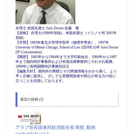
弁理士 米国弁護士 Juris Doctor 佐藤 勝
【資格】 弁理士(1986年登録)、米国弁護士（イリノイ州 2001年
登録）
【学歴】1983年東北大学理学部卒（物理学専攻）、1997年
University of Illinois Chicago, School of Law (旧JMLS)卒 Juris Doctor
(IP Concentration)
【職歴】 1983年から1984年まで大手印刷会社、1984年から1997
年まで国内特許事務所および米国法律事務所にそれぞれ勤務。
1999年に有明国際特許事務所設立
【編集方針】 国内外の商標とその関連情報をわかり易く、より
早く正確に提供し、少しでも実務関係者や関心が有る方の役に
立つことを目指しております。
最近の投稿 (5)
アラブ首長国連邦経済観光省 商標_動画
(embedded) vol.3