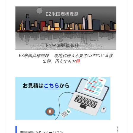
EZ米国商標登録 現地代理人不要でUSPTOに直接
出願 円安でもお
得
閲覧回数の多いページ (10)