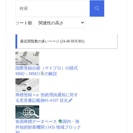
検
検
索
索
対
象:
ソート順
最近閲覧数の多いページ (24-48 HOURS)
国際登録出願（マドプロ）の様式
MM2～MM21
の解説
商標登録＋α: 拒絶理由通知に対す
る意見書記載例#1-#107 目次🖋
各国商標データベース
国内・海
外知的財産機関 (143) 地域ブロック
別