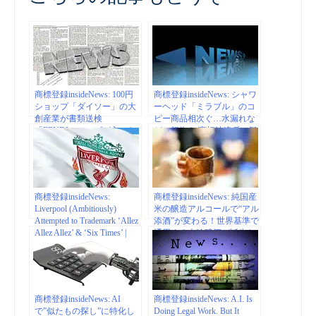
商標登録insideNews: 100円
商標登録insideNews: シャワ
ショップ「ダイソー」の大
ーヘッド「ミラブル」のコ
創産業が書類送検
ピー商品相次ぐ…水漏れな
「FENDI」のロゴが入った
どの報告も 商標法違反の疑
布を不正販売 | ABEMA
いで捜査（ABEMA
TIMES
TIMES）| Yahoo!ニュース
商標登録insideNews:
商標登録insideNews: 純国産
Liverpool (Ambitiously)
米の醸造アルコールで“アル
Attempted to Trademark ‘Allez
添酒”が変わる！世界基準で
Allez Allez’ & ‘Six Times’ |
通用する大吟醸酒が誕生 |
90min
SAKETIMES
商標登録insideNews: AI
商標登録insideNews: A.I. Is
で”似たもの探し”に特化し
Doing Legal Work. But It