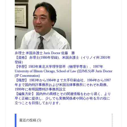
弁理士 米国弁護士 Juris Doctor 佐藤 勝
【資格】 弁理士(1986年登録)、米国弁護士（イリノイ州 2001年
登録）
【学歴】1983年東北大学理学部卒（物理学専攻）、1997年
University of Illinois Chicago, School of Law (旧JMLS)卒 Juris Doctor
(IP Concentration)
【職歴】 1983年から1984年まで大手印刷会社、1984年から1997
年まで国内特許事務所および米国法律事務所にそれぞれ勤務。
1999年に有明国際特許事務所設立
【編集方針】 国内外の商標とその関連情報をわかり易く、より
早く正確に提供し、少しでも実務関係者や関心が有る方の役に
立つことを目指しております。
最近の投稿 (5)