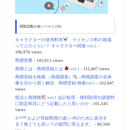
閲覧回数の多いページ (10)
キャラクターの使用料率
ライセンス料の相場
ってどのくらい？ キャラクター関連 vol.1
-
186,976 views
商標実務
- 145,813 views
商標とは・商標登録とは
vol.1
- 115,407 views
商標登録を検索 （商標調査）
–商標調査の全体
像を分かり易く解説 商標登録 検索vol.1
- 102,047
views
税法と商標権
vol.1 会計処理 – 権利取得や譲渡時
に勘定科目にどう記載したら良いのか
- 101,545
views
®™℠ および登録商標の違い-何のために表示す
る？無くても良い？の疑問に答えます。
- 80,560