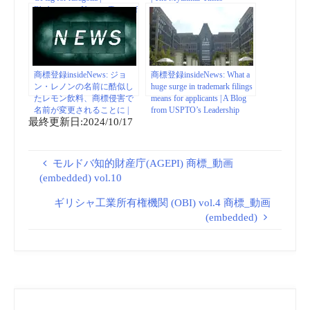
Bhubaneswar News – Times of
India
商標登録insideNews: ジョ
商標登録insideNews: What a
ン・レノンの名前に酷似し
huge surge in trademark filings
たレモン飲料、商標侵害で
means for applicants | A Blog
名前が変更されることに |
from USPTO’s Leadership
最終更新日:2024/10/17
NME Japan
モルドバ知的財産庁(AGEPI) 商標_動画
(embedded) vol.10
ギリシャ工業所有権機関 (OBI) vol.4 商標_動画
(embedded)