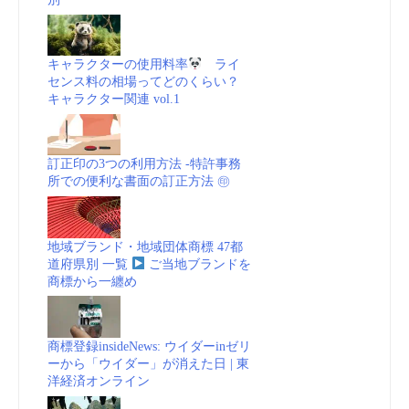
キャラクターの使用料率
ライ
センス料の相場ってどのくらい？
キャラクター関連 vol.1
訂正印の3つの利用方法 -特許事務
所での便利な書面の訂正方法 ㊞
地域ブランド・地域団体商標 47都
道府県別 一覧
ご当地ブランドを
商標から一纏め
商標登録insideNews: ウイダーinゼリ
ーから「ウイダー」が消えた日 | 東
洋経済オンライン