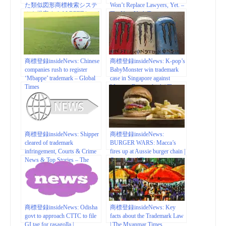
た類似図形商標検索システ
Won’t Replace Lawyers, Yet. –
ムを提案するALBERT | マイ
The New York Times
ナビニュース
商標登録insideNews: Chinese
商標登録insideNews: K-pop’s
companies rush to register
BabyMonster win trademark
‘Mbappe’ trademark – Global
case in Singapore against
Times
Monster Energy drink | The
Straits Times
商標登録insideNews: Shipper
商標登録insideNews:
cleared of trademark
BURGER WARS: Macca’s
infringement, Courts & Crime
fires up at Aussie burger chain |
News & Top Stories – The
Queensland Times
Straits Times
商標登録insideNews: Odisha
商標登録insideNews: Key
govt to approach CTTC to file
facts about the Trademark Law
GI tag for rasagolla |
| The Myanmar Times