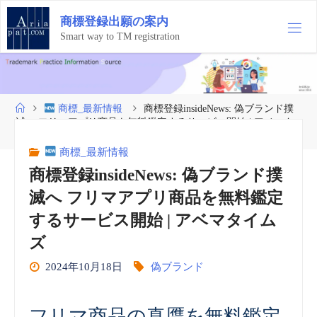
コ
商
標
登
録
出
願
の
案
内
ン
テ
Smart way to TM registration
ン
ツ
へ
ス
ホ
商標_最新情報
商標登録insideNews: 偽ブランド撲
キ
ー
滅へ フリマアプリ商品を無料鑑定するサービス開始 | アベマタ
ッ
ム
イムズ
プ
商標_最新情報
商標登録insideNews: 偽ブランド撲
滅へ フリマアプリ商品を無料鑑定
するサービス開始 | アベマタイム
ズ
2024年10月18日
偽ブランド
フリマ商品の真贋を無料鑑定