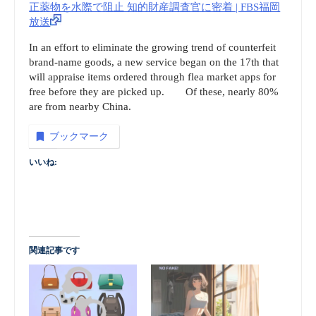
正薬物を水際で阻止 知的財産調査官に密着 | FBS福岡
放送
In an effort to eliminate the growing trend of counterfeit
brand-name goods, a new service began on the 17th that
will appraise items ordered through flea market apps for
free before they are picked up. Of these, nearly 80%
are from nearby China.
ブックマーク
いいね:
関連記事です