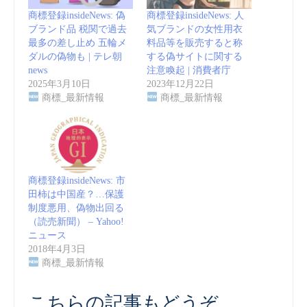
商標登録insideNews: 偽
商標登録insideNews: 人
ブランド品 税関で過去
気ブランドの女性用衣
最多の差し止め 五輪メ
料品等を販売すると称
ダルの偽物も | テレ朝
する偽サイトに関する
news
注意喚起 | 消費者庁
2025年3月10日
2023年12月22日
商標_最新情報
商標_最新情報
商標登録insideNews: 市
田柿は中国産？…保護
制度悪用、偽物出回る
（読売新聞） – Yahoo!
ニュース
2018年4月3日
商標_最新情報
こちらの記事もどうぞ