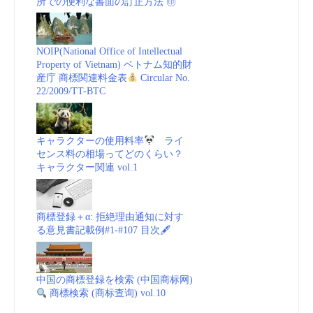
所での便利な書面の訂正方法 ㊞
NOIP(National Office of Intellectual
Property of Vietnam) ベトナム知的財
産庁 商標関連料金表
Circular No.
22/2009/TT-BTC
キャラクターの使用料率
ライ
センス料の相場ってどのくらい？
キャラクター関連 vol.1
商標登録＋α: 拒絶理由通知に対す
る意見書記載例#1-#107 目次🖋
中国の商標登録を検索 (中国商标网)
商標検索 (商标查询) vol.10