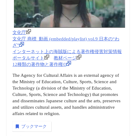
文化庁
文化庁 商標_動画 (embedded/playlist) vol.9 日本の“わ
ざ”
インターネット上の海賊版による著作権侵害対策情報
ポータルサイト
教材ページ
12種類の著作物と著作権©
The Agency for Cultural Affairs is an external agency of
the Ministry of Education, Culture, Sports, Science and
Technology (a division of the Ministry of Education,
Culture, Sports, Science and Technology) that promotes
and disseminates Japanese culture and the arts, preserves
and utilizes cultural assets, and handles administrative
affairs related to religion.
ブックマーク