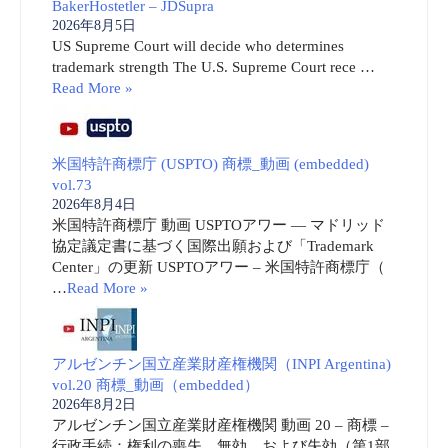
BakerHostetler – JDSupra
2026年8月5日
US Supreme Court will decide who determines
trademark strength The U.S. Supreme Court rece …
Read More »
米国特許商標庁 (USPTO) 商標_動画 (embedded)
vol.73
2026年8月4日
米国特許商標庁 動画 USPTOアワー ― マドリッド
協定議定書に基づく国際出願および「Trademark
Center」の更新 USPTOアワー – 米国特許商標庁（
…
Read More »
アルゼンチン国立産業財産権機関（INPI Argentina)
vol.20 商標_動画（embedded）
2026年8月2日
アルゼンチン国立産業財産権機関 動画 20 – 商標 –
行政手続：権利の喪失、無効、および失効（第1部