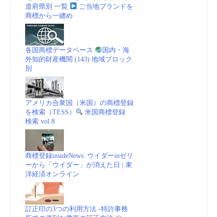
道府県別 一覧
ご当地ブランドを
商標から一纏め
各国商標データベース
国内・海
外知的財産機関 (143) 地域ブロック
別
アメリカ合衆国（米国）の商標登録
を検索（TESS）
米国商標登録
検索 vol.8
商標登録insideNews: ウイダーinゼリ
ーから「ウイダー」が消えた日 | 東
洋経済オンライン
訂正印の3つの利用方法 -特許事務