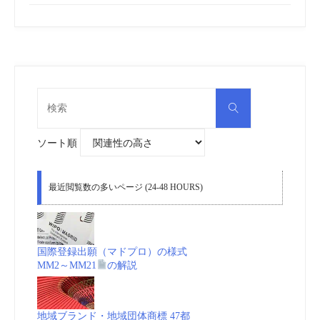
検
検
索
索
対
象:
ソート順
最近閲覧数の多いページ (24-48 HOURS)
国際登録出願（マドプロ）の様式
MM2～MM21
の解説
地域ブランド・地域団体商標 47都