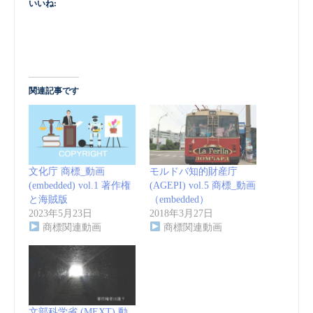
いいね:
関連記事です
文化庁 商標_動画
モルドバ知的財産庁
(embedded) vol.1 著作権
(AGEPI) vol.5 商標_動画
と海賊版
（embedded）
2023年5月23日
2018年3月27日
商標関連動画
商標関連動画
文部科学省 (MEXT) 動