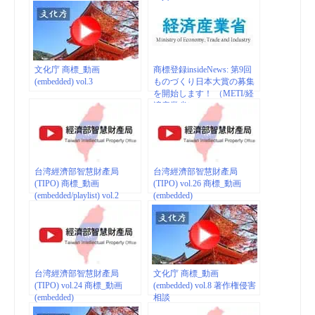
vol.1
文化庁 商標_動画
商標登録insideNews: 第9回
(embedded) vol.3
ものづくり日本大賞の募集
を開始します！ （METI/経
済産業省）
台湾經濟部智慧財產局
台湾經濟部智慧財產局
(TIPO) 商標_動画
(TIPO) vol.26 商標_動画
(embedded/playlist) vol.2
(embedded)
台湾經濟部智慧財產局
文化庁 商標_動画
(TIPO) vol.24 商標_動画
(embedded) vol.8 著作権侵害
(embedded)
相談