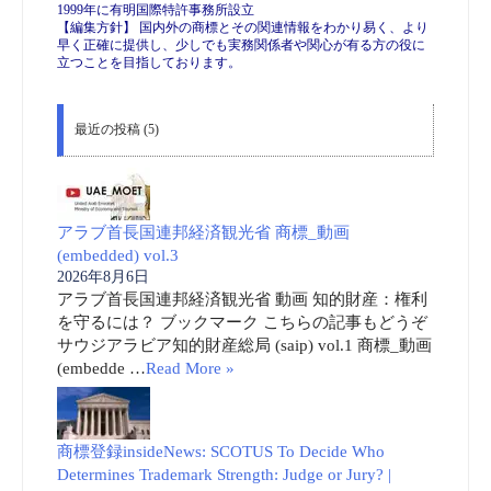
1999年に有明国際特許事務所設立
【編集方針】 国内外の商標とその関連情報をわかり易く、より
早く正確に提供し、少しでも実務関係者や関心が有る方の役に
立つことを目指しております。
最近の投稿 (5)
アラブ首長国連邦経済観光省 商標_動画
(embedded) vol.3
2026年8月6日
アラブ首長国連邦経済観光省 動画 知的財産：権利
を守るには？ ブックマーク こちらの記事もどうぞ
サウジアラビア知的財産総局 (saip) vol.1 商標_動画
(embedde …
Read More »
商標登録insideNews: SCOTUS To Decide Who
Determines Trademark Strength: Judge or Jury? |