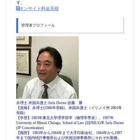
す。
オンサイト料金見積
管理者プロフィール
弁理士 米国弁護士 Juris Doctor 佐藤 勝
【資格】 弁理士(1986年登録)、米国弁護士（イリノイ州 2001年
登録）
【学歴】1983年東北大学理学部卒（物理学専攻）、1997年
University of Illinois Chicago, School of Law (旧JMLS)卒 Juris Doctor
(IP Concentration)
【職歴】 1983年から1984年まで大手印刷会社、1984年から1997
年まで国内特許事務所および米国法律事務所にそれぞれ勤務。