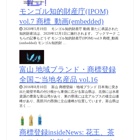
モンゴル知的財産庁(IPOM)
vol.7 商標_動画(embedded)
2020年5月19日 モンゴル知的財産庁 動画 新たに承認された
知的財産法は、2020年12月1日に施行されます。 ブックマーク こ
ちらの記事もどうぞ モンゴル知的財産庁(IPOM) vol.9 商標_動画
(embedded) モンゴル知的財 …
富山 地域ブランド・商標登録
全国ご当地名産品 vol.16
2016年8月10日 富山 商標登録・地域ブランド 日本海に突き
出た能登半島の付け根から東側に広がる富山県は、北側には水産
資源の豊富な富山湾があり、東の県境には北アルプスの後立山連
峰があり、黒部川の西側に立山連峰が位置しています。富山県は
古く …
商標登録insideNews: 花王、茶