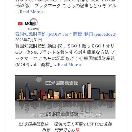
~第3部） ブックマーク こちらの記事もどうぞ アル
…
Read More »
韓国知識財産処 (MOIP) vol.4 商標_動画 (embedded)
2026年7月31日
韓国知識財産処 動画 探してGO！撮ってGO！オリ
GO！偽のKブランドを報告する最も簡単な方法 ブ
ックマーク こちらの記事もどうぞ 韓国知識財産処
(MOIP) vol.2 商標_ …
Read More »
EZ米国商標登録 現地代理人不要でUSPTOに直接
出願 円安でもお
得