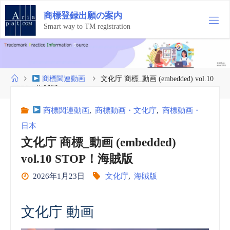
コ
商
標
登
録
出
願
の
案
内
ン
テ
Smart way to TM registration
ン
ツ
へ
ス
ホ
商標関連動画
文化庁 商標_動画 (embedded) vol.10
キ
ー
STOP！海賊版
ッ
ム
プ
商標関連動画
,
商標動画・文化庁
,
商標動画・
日本
文化庁 商標_動画 (embedded)
vol.10 STOP！海賊版
2026年1月23日
文化庁
,
海賊版
文化庁 動画