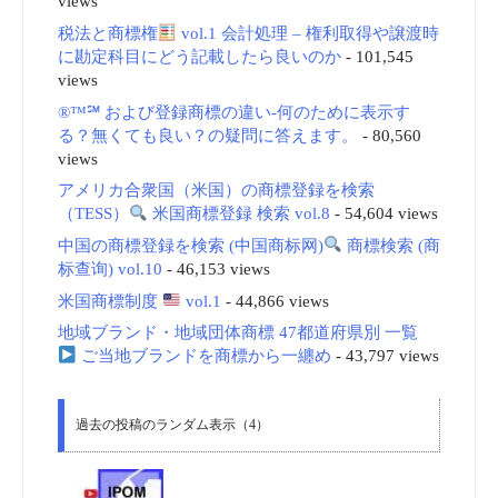
views
税法と商標権
vol.1 会計処理 – 権利取得や譲渡時
に勘定科目にどう記載したら良いのか
- 101,545
views
®™℠ および登録商標の違い-何のために表示す
る？無くても良い？の疑問に答えます。
- 80,560
views
アメリカ合衆国（米国）の商標登録を検索
（TESS）
米国商標登録 検索 vol.8
- 54,604 views
中国の商標登録を検索 (中国商标网)
商標検索 (商
标查询) vol.10
- 46,153 views
米国商標制度
vol.1
- 44,866 views
地域ブランド・地域団体商標 47都道府県別 一覧
ご当地ブランドを商標から一纏め
- 43,797 views
過去の投稿のランダム表示（4）