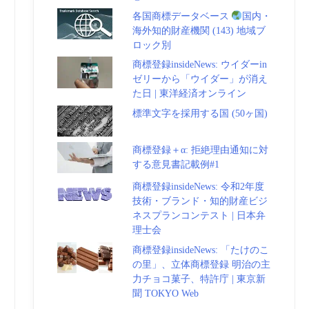
各国商標データベース
国内・
海外知的財産機関 (143) 地域ブ
ロック別
商標登録insideNews: ウイダーin
ゼリーから「ウイダー」が消え
た日 | 東洋経済オンライン
標準文字を採用する国 (50ヶ国)
商標登録＋α: 拒絶理由通知に対
する意見書記載例#1
商標登録insideNews: 令和2年度
技術・ブランド・知的財産ビジ
ネスプランコンテスト | 日本弁
理士会
商標登録insideNews: 「たけのこ
の里」、立体商標登録 明治の主
力チョコ菓子、特許庁 | 東京新
聞 TOKYO Web