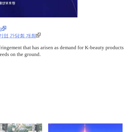
1
출기업 간담회 개최
nfringement that has arisen as demand for K-beauty products
needs on the ground.