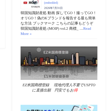
(embedded)
2026年7月31日
韓国知識財産処 動画 探してGO！撮ってGO！
オリGO！偽のKブランドを報告する最も簡単
な方法 ブックマーク こちらの記事もどうぞ
韓国知識財産処 (MOIP) vol.2 商標_ …
Read
More »
EZ米国商標登録 現地代理人不要でUSPTO
に直接出願 円安でもお
得