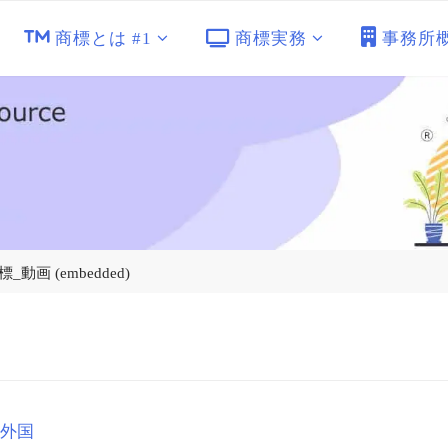
商標とは #1
商標実務
事務所
_動画 (embedded)
外国