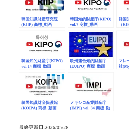
韓国知識財産研究院
韓国知的財産庁(KIPO)
韓国
(KIIP) 商標_動画
vol.7 商標_動画
（KI
(embedded) vol.1
(embedded/playlist)
(embe
vol.4
韓国知的財産庁(KIPO)
欧州連合知的財産庁
マレ
vol.14 商標_動画
(EUIPO) 商標_動画
社(M
(embedded)
(embedded) vol.95 IP
(embe
Case Law Conference
HHIN
2026
韓国知識財産保護院
メキシコ産業財産庁
(KOIPA) 商標_動画
(IMPI) vol. 34 商標_動
vol.10 (embedded)
画 (embedded)
最終更新日:2026/05/28