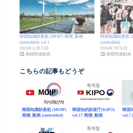
韓国知識財産処 (MOIP) 商標_動画
韓国知識財産処 (MO
(embedded) vol.1
(embedded)
2025年12月25日
2026年7月31日
商標関連動画
商標関連動画
こちらの記事もどうぞ
韓国知識財産処 (MOIP)
韓国知的財産庁(KIPO)
韓国知
商標_動画 (embedded)
vol.17 商標_動画
vol.
vol.1
(embedded)
（emb