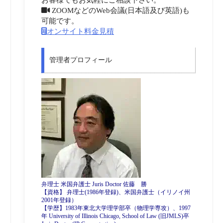
ZOOMなどのWeb会議(日本語及び英語)も
可能です。
オンサイト料金見積
管理者プロフィール
弁理士 米国弁護士 Juris Doctor 佐藤 勝
【資格】 弁理士(1986年登録)、米国弁護士（イリノイ州
2001年登録）
【学歴】1983年東北大学理学部卒（物理学専攻）、1997
年 University of Illinois Chicago, School of Law (旧JMLS)卒