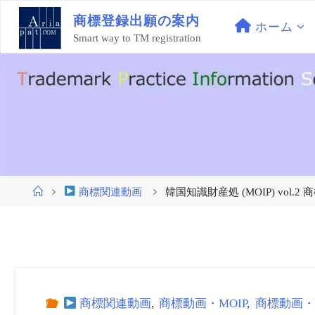
コ
商
標
登
録
出
願
の
案
内
ン
ホーム
Smart way to TM registration
テ
ン
ツ
へ
ス
キ
ッ
プ
ホ
商標関連動画
韓国知識財産処 (MOIP) vol.2 商標
ー
ム
商標関連動画
,
商標動画・MOIP
,
商標動画・