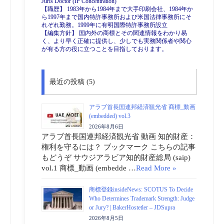
Juris Doctor (IP Concentration)
【職歴】 1983年から1984年まで大手印刷会社、1984年か
ら1997年まで国内特許事務所および米国法律事務所にそ
れぞれ勤務。1999年に有明国際特許事務所設立
【編集方針】 国内外の商標とその関連情報をわかり易
く、より早く正確に提供し、少しでも実務関係者や関心
が有る方の役に立つことを目指しております。
最近の投稿 (5)
アラブ首長国連邦経済観光省 商標_動画
(embedded) vol.3
2026年8月6日
アラブ首長国連邦経済観光省 動画 知的財産：
権利を守るには？ ブックマーク こちらの記事
もどうぞ サウジアラビア知的財産総局 (saip)
vol.1 商標_動画 (embedde …
Read More »
商標登録insideNews: SCOTUS To Decide
Who Determines Trademark Strength: Judge
or Jury? | BakerHostetler – JDSupra
2026年8月5日