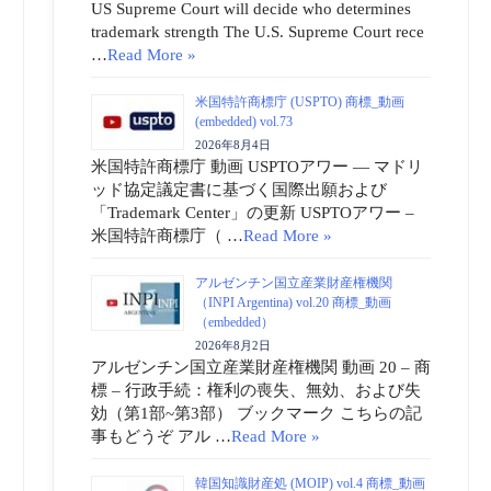
US Supreme Court will decide who determines
trademark strength The U.S. Supreme Court rece
…
Read More »
米国特許商標庁 (USPTO) 商標_動画
(embedded) vol.73
2026年8月4日
米国特許商標庁 動画 USPTOアワー ― マドリ
ッド協定議定書に基づく国際出願および
「Trademark Center」の更新 USPTOアワー –
米国特許商標庁（ …
Read More »
アルゼンチン国立産業財産権機関
（INPI Argentina) vol.20 商標_動画
（embedded）
2026年8月2日
アルゼンチン国立産業財産権機関 動画 20 – 商
標 – 行政手続：権利の喪失、無効、および失
効（第1部~第3部） ブックマーク こちらの記
事もどうぞ アル …
Read More »
韓国知識財産処 (MOIP) vol.4 商標_動画