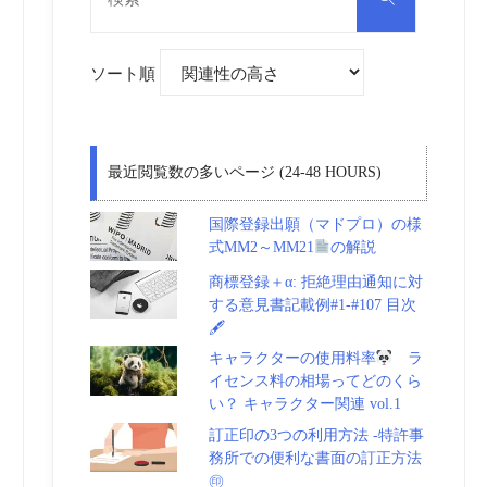
対
索
象:
ソート順
最近閲覧数の多いページ (24-48 HOURS)
国際登録出願（マドプロ）の様
式MM2～MM21
の解説
商標登録＋α: 拒絶理由通知に対
する意見書記載例#1-#107 目次
🖋
キャラクターの使用料率
ラ
イセンス料の相場ってどのくら
い？ キャラクター関連 vol.1
訂正印の3つの利用方法 -特許事
務所での便利な書面の訂正方法
㊞