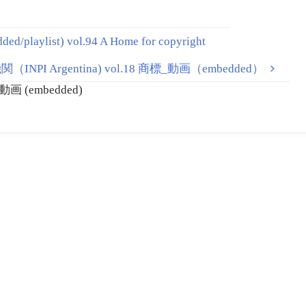
list) vol.94 A Home for copyright
 Argentina) vol.18 商標_動画（embedded）
画 (embedded)