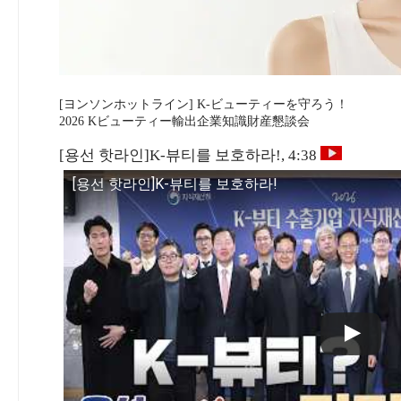
[ヨンソンホットライン] K-ビューティーを守ろう！
2026 Kビューティー輸出企業知識財産懇談会
[용선 핫라인]K-뷰티를 보호하라!, 4:38
[용선 핫라인]K-뷰티를 보호하라!