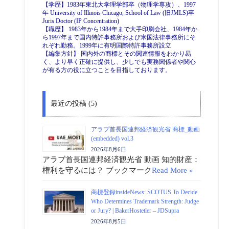
【学歴】1983年東北大学理学部卒（物理学専攻）、1997
年 University of Illinois Chicago, School of Law (旧JMLS)卒
Juris Doctor (IP Concentration)
【職歴】 1983年から1984年まで大手印刷会社、1984年か
ら1997年まで国内特許事務所および米国法律事務所にそ
れぞれ勤務。1999年に有明国際特許事務所設立
【編集方針】 国内外の商標とその関連情報をわかり易
く、より早く正確に提供し、少しでも実務関係者や関心
が有る方の役に立つことを目指しております。
最近の投稿 (5)
アラブ首長国連邦経済観光省 商標_動画
(embedded) vol.3
2026年8月6日
アラブ首長国連邦経済観光省 動画 知的財産：
権利を守るには？ ブックマーク
Read More »
商標登録insideNews: SCOTUS To Decide
Who Determines Trademark Strength: Judge
or Jury? | BakerHostetler – JDSupra
2026年8月5日