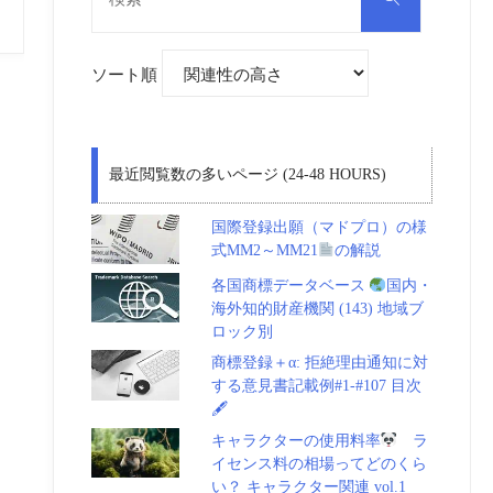
対
索
象:
ソート順
最近閲覧数の多いページ (24-48 HOURS)
国際登録出願（マドプロ）の様
式MM2～MM21
の解説
各国商標データベース
国内・
海外知的財産機関 (143) 地域ブ
ロック別
商標登録＋α: 拒絶理由通知に対
する意見書記載例#1-#107 目次
🖋
キャラクターの使用料率
ラ
イセンス料の相場ってどのくら
い？ キャラクター関連 vol.1