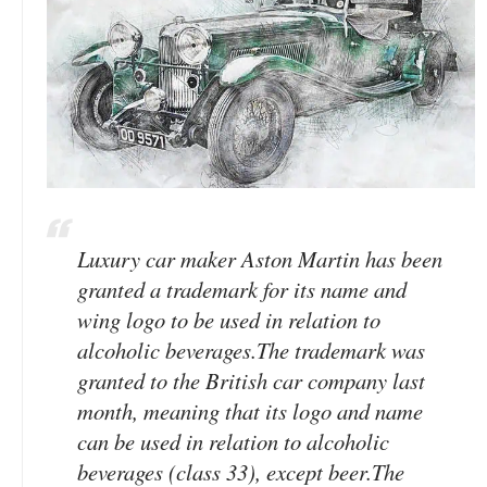
Luxury car maker Aston Martin has been
granted a trademark for its name and
wing logo to be used in relation to
alcoholic beverages.The trademark was
granted to the British car company last
month, meaning that its logo and name
can be used in relation to alcoholic
beverages (class 33), except beer.The