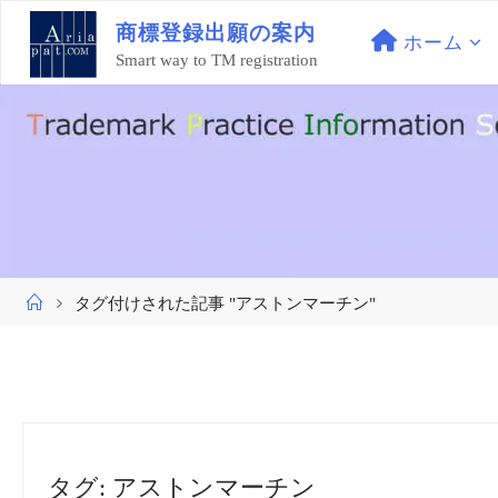
コ
商
標
登
録
出
願
の
案
内
ン
ホーム
Smart way to TM registration
テ
ン
ツ
へ
ス
キ
ッ
プ
ホ
タグ付けされた記事 "アストンマーチン"
ー
ム
タグ:
アストンマーチン