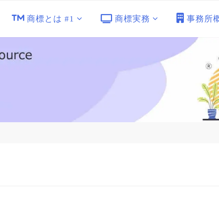
商標とは #1
商標実務
事務所