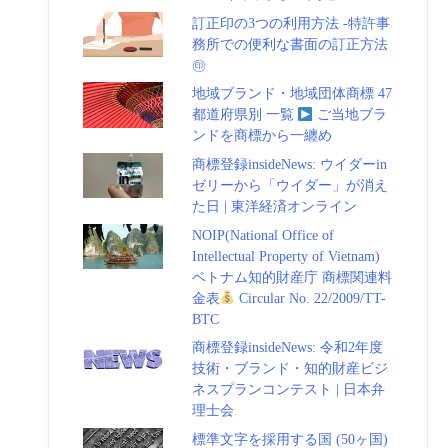
訂正印の3つの利用方法 -特許事
務所での便利な書面の訂正方法
㊞
地域ブランド・地域団体商標 47
都道府県別 一覧
ご当地ブラ
ンドを商標から一纏め
商標登録insideNews: ウイダーin
ゼリーから「ウイダー」が消え
た日 | 東洋経済オンライン
NOIP(National Office of
Intellectual Property of Vietnam)
ベトナム知的財産庁 商標関連料
金表
Circular No. 22/2009/TT-
BTC
商標登録insideNews: 令和2年度
技術・ブランド・知的財産ビジ
ネスプランコンテスト | 日本弁
理士会
標準文字を採用する国 (50ヶ国)