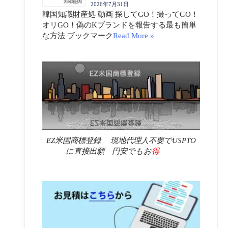
2026年7月31日
韓国知識財産処 動画 探してGO！撮ってGO！
オリGO！偽のKブランドを報告する最も簡単
な方法 ブックマーク
Read More »
EZ米国商標登録 現地代理人不要でUSPTO
に直接出願 円安でもお
得