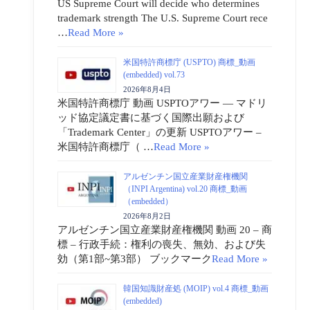
US Supreme Court will decide who determines
trademark strength The U.S. Supreme Court rece
…
Read More »
米国特許商標庁 (USPTO) 商標_動画
(embedded) vol.73
2026年8月4日
米国特許商標庁 動画 USPTOアワー ― マドリ
ッド協定議定書に基づく国際出願および
「Trademark Center」の更新 USPTOアワー –
米国特許商標庁（ …
Read More »
アルゼンチン国立産業財産権機関
（INPI Argentina) vol.20 商標_動画
（embedded）
2026年8月2日
アルゼンチン国立産業財産権機関 動画 20 – 商
標 – 行政手続：権利の喪失、無効、および失
効（第1部~第3部） ブックマーク
Read More »
韓国知識財産処 (MOIP) vol.4 商標_動画
(embedded)