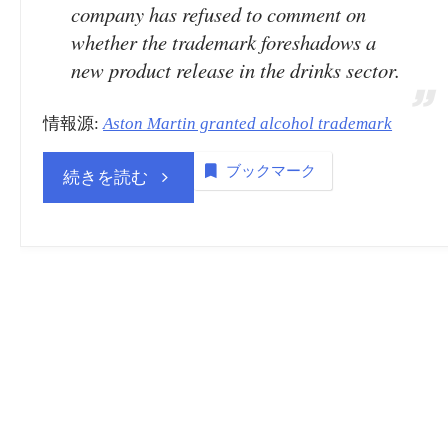
company has refused to comment on
whether the trademark foreshadows a
new product release in the drinks sector.
情報源:
Aston Martin granted alcohol trademark
ブックマーク
“商
続きを読む
標
登
録
insideNews:
Aston