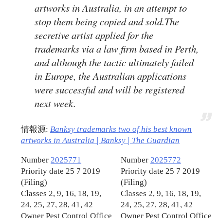
artworks in Australia, in an attempt to
stop them being copied and sold.The
secretive artist applied for the
trademarks via a law firm based in Perth,
and although the tactic ultimately failed
in Europe, the Australian applications
were successful and will be registered
next week.
情報源:
Banksy trademarks two of his best known
artworks in Australia | Banksy | The Guardian
Number
2025771
Number
2025772
Priority date 25 7 2019
Priority date 25 7 2019
(Filing)
(Filing)
Classes 2, 9, 16, 18, 19,
Classes 2, 9, 16, 18, 19,
24, 25, 27, 28, 41, 42
24, 25, 27, 28, 41, 42
Owner Pest Control Office
Owner Pest Control Office