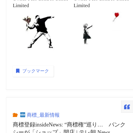
Limited
Limited
ブックマーク
商標_最新情報
商標登録insideNews: “商標権”巡り… バンク
シーが「ショップ」開店 | テレ朝 News