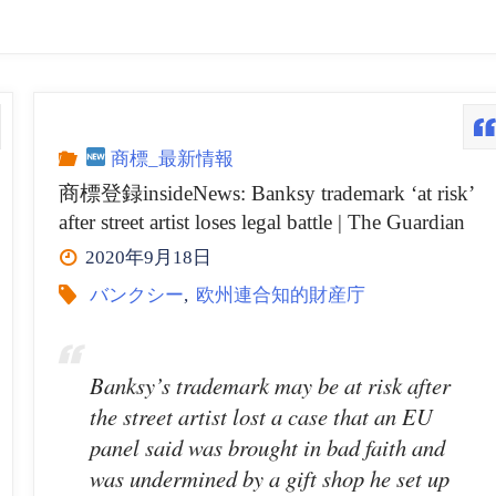
商標_最新情報
商標登録insideNews: Banksy trademark ‘at risk’
after street artist loses legal battle | The Guardian
2020年9月18日
バンクシー
,
欧州連合知的財産庁
Banksy’s trademark may be at risk after
the street artist lost a case that an EU
panel said was brought in bad faith and
was undermined by a gift shop he set up