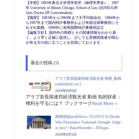
【学歴】1983年東北大学理学部卒（物理学専攻）、1997
年 University of Illinois Chicago, School of Law (旧JMLS)卒
Juris Doctor (IP Concentration)
【職歴】 1983年から1984年まで大手印刷会社、1984年か
ら1997年まで国内特許事務所および米国法律事務所にそ
れぞれ勤務。1999年に有明国際特許事務所設立
【編集方針】 国内外の商標とその関連情報をわかり易
く、より早く正確に提供し、少しでも実務関係者や関心
が有る方の役に立つことを目指しております。
最近の投稿 (5)
アラブ首長国連邦経済観光省 商標_動画
(embedded) vol.3
2026年8月6日
アラブ首長国連邦経済観光省 動画 知的財産：
権利を守るには？ ブックマーク
Read More »
商標登録insideNews: SCOTUS To Decide
Who Determines Trademark Strength: Judge
or Jury? | BakerHostetler – JDSupra
2026年8月5日