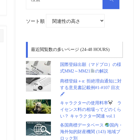
対
索
象:
ソート順
最近閲覧数の多いページ (24-48 HOURS)
国際登録出願（マドプロ）の様
式MM2～MM21
の解説
商標登録＋α: 拒絶理由通知に対
する意見書記載例#1-#107 目次
🖋
キャラクターの使用料率
ラ
イセンス料の相場ってどのくら
い？ キャラクター関連 vol.1
各国商標データベース
国内・
海外知的財産機関 (143) 地域ブ
ロック別