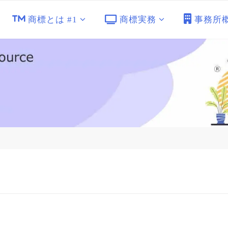
商標とは #1
商標実務
事務所