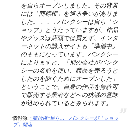
を自らオープンしました。その背景
には「商標権」を巡る争いがありま
した。．．．バンクシーは自ら「シ
ョップ」とうたっていますが、作品
やグッズは店頭では買えず、インタ
ーネットの購入サイトも「準備中」
のままになっています。バンクシー
によりますと、「別の会社がバンク
シーの名前を使い、商品を売ろうと
したのを防ぐためにオープンした」
ということで、自身の作品を無許可
で販売する業者などへの抗議の意味
が込められているとみられます。
情報源:
“商標権”巡り… バンクシーが「ショッ
プ」開店