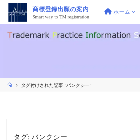
コ
商
標
登
録
出
願
の
案
内
ン
ホーム
Smart way to TM registration
テ
ン
ツ
へ
ス
キ
ッ
プ
ホ
タグ付けされた記事 "バンクシー"
ー
ム
タグ:
バンクシー