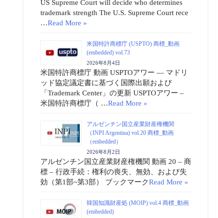
US Supreme Court will decide who determines
trademark strength The U.S. Supreme Court rece
…
Read More »
米国特許商標庁 (USPTO) 商標_動画
(embedded) vol.73
2026年8月4日
米国特許商標庁 動画 USPTOアワー ― マドリ
ッド協定議定書に基づく国際出願および
「Trademark Center」の更新 USPTOアワー –
米国特許商標庁（ …
Read More »
アルゼンチン国立産業財産権機関
（INPI Argentina) vol.20 商標_動画
（embedded）
2026年8月2日
アルゼンチン国立産業財産権機関 動画 20 – 商
標 – 行政手続：権利の喪失、無効、および失
効（第1部~第3部） ブックマーク
Read More »
韓国知識財産処 (MOIP) vol.4 商標_動画
(embedded)