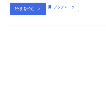
ブックマーク
“商
続きを読む
標
登
録
insideNews:
“商
標
権”巡
り…