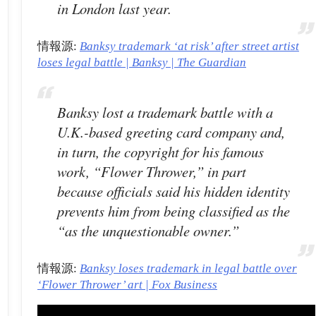
in London last year.
情報源:
Banksy trademark ‘at risk’ after street artist
loses legal battle | Banksy | The Guardian
Banksy lost a trademark battle with a
U.K.-based greeting card company and,
in turn, the copyright for his famous
work, “Flower Thrower,” in part
because officials said his hidden identity
prevents him from being classified as the
“as the unquestionable owner.”
情報源:
Banksy loses trademark in legal battle over
‘Flower Thrower’ art | Fox Business