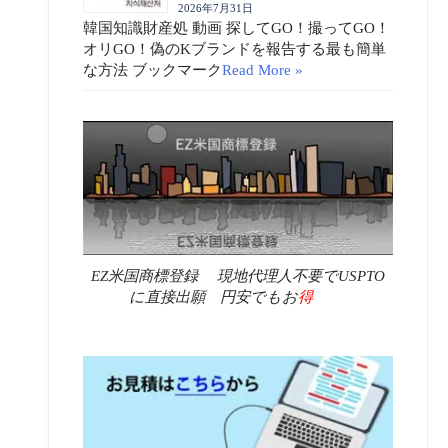
2026年7月31日
韓国知識財産処 動画 探してGO！撮ってGO！
オリGO！偽のKブランドを報告する最も簡単
な方法 ブックマーク
Read More »
EZ米国商標登録 現地代理人不要でUSPTO
に直接出願 円安でもお
得