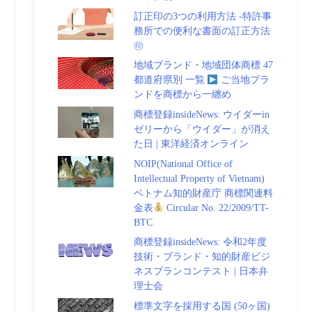
訂正印の3つの利用方法 -特許事
務所での便利な書面の訂正方法
㊞
地域ブランド・地域団体商標 47
都道府県別 一覧
ご当地ブラ
ンドを商標から一纏め
商標登録insideNews: ウイダーin
ゼリーから「ウイダー」が消え
た日 | 東洋経済オンライン
NOIP(National Office of
Intellectual Property of Vietnam)
ベトナム知的財産庁 商標関連料
金表
Circular No. 22/2009/TT-
BTC
商標登録insideNews: 令和2年度
技術・ブランド・知的財産ビジ
ネスプランコンテスト | 日本弁
理士会
標準文字を採用する国 (50ヶ国)