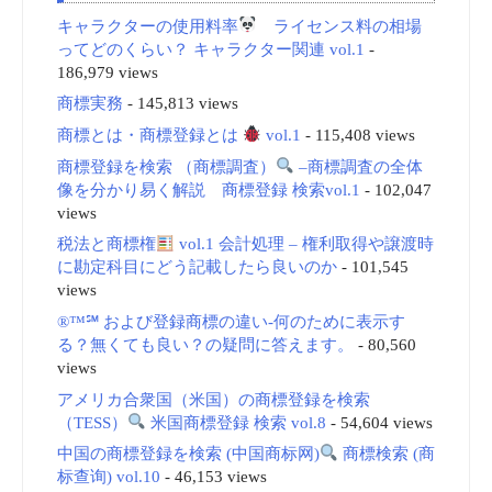
キャラクターの使用料率
ライセンス料の相場
ってどのくらい？ キャラクター関連 vol.1
-
186,979 views
商標実務
- 145,813 views
商標とは・商標登録とは
vol.1
- 115,408 views
商標登録を検索 （商標調査）
–商標調査の全体
像を分かり易く解説 商標登録 検索vol.1
- 102,047
views
税法と商標権
vol.1 会計処理 – 権利取得や譲渡時
に勘定科目にどう記載したら良いのか
- 101,545
views
®™℠ および登録商標の違い-何のために表示す
る？無くても良い？の疑問に答えます。
- 80,560
views
アメリカ合衆国（米国）の商標登録を検索
（TESS）
米国商標登録 検索 vol.8
- 54,604 views
中国の商標登録を検索 (中国商标网)
商標検索 (商
标查询) vol.10
- 46,153 views