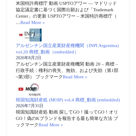
米国特許商標庁 動画 USPTOアワー ― マドリッド
協定議定書に基づく国際出願および「Trademark
Center」の更新 USPTOアワー – 米国特許商標庁（
…
Read More »
アルゼンチン国立産業財産権機関（INPI Argentina)
vol.20 商標_動画（embedded）
2026年8月2日
アルゼンチン国立産業財産権機関 動画 20 – 商標 –
行政手続：権利の喪失、無効、および失効（第1部
~第3部） ブックマーク
Read More »
韓国知識財産処 (MOIP) vol.4 商標_動画 (embedded)
2026年7月31日
韓国知識財産処 動画 探してGO！撮ってGO！オリ
GO！偽のKブランドを報告する最も簡単な方法 ブ
ックマーク
Read More »