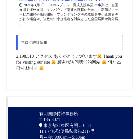
2021年3月6日 JAPANブランド育成支援事業 本事業は、全国
展開や海外展開、インバウンド需要の獲得のために、新商品・サ
ービス開発や販路開拓・ブランディング等の取組を中小企業者等
が行う場合や、複数の中小企業者を対象とした全国展開や海外展
…
ブログ統計情報
2,198,510 アクセス ありがとうございます
Thank you
for visiting our site
感谢您访问我们的网站
액세스
감사합니다
有明国際特許事務所
〒135-8071
東京都江東区有明 3-6-11
TFTビル郵便局私書箱2117号
月～金: 9:00am～5:30pm