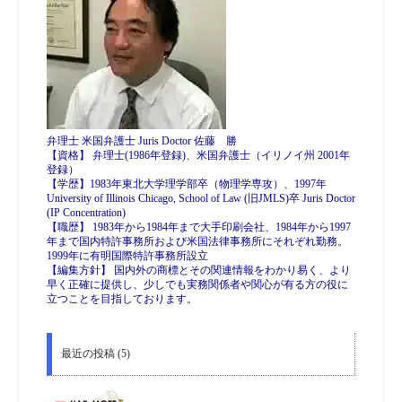
弁理士 米国弁護士 Juris Doctor 佐藤 勝
【資格】 弁理士(1986年登録)、米国弁護士（イリノイ州 2001年
登録）
【学歴】1983年東北大学理学部卒（物理学専攻）、1997年
University of Illinois Chicago, School of Law (旧JMLS)卒 Juris Doctor
(IP Concentration)
【職歴】 1983年から1984年まで大手印刷会社、1984年から1997
年まで国内特許事務所および米国法律事務所にそれぞれ勤務。
1999年に有明国際特許事務所設立
【編集方針】 国内外の商標とその関連情報をわかり易く、より
早く正確に提供し、少しでも実務関係者や関心が有る方の役に
立つことを目指しております。
最近の投稿 (5)