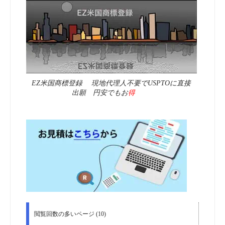
EZ米国商標登録 現地代理人不要でUSPTOに直接
出願 円安でもお
得
閲覧回数の多いページ (10)