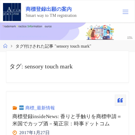
コ
商
標
登
録
出
願
の
案
内
ン
テ
Smart way to TM registration
ン
ツ
へ
ス
ホ
タグ付けされた記事 "sensory touch mark"
キ
ー
ッ
ム
プ
タグ:
sensory touch mark
商標_最新情報
商標登録insideNews: 香りと手触りを商標申請＝
米国でカップ酒－菊正宗：時事ドットコム
2017年1月27日