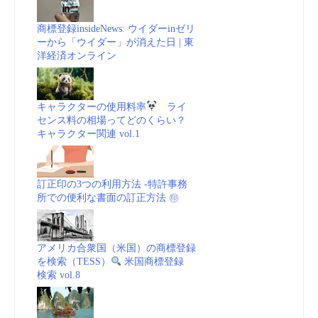
請
商標登録insideNews: ウイダーinゼリ
ーから「ウイダー」が消えた日 | 東
洋経済オンライン
＝
米
キャラクターの使用料率
ライ
センス料の相場ってどのくらい？
国
キャラクター関連 vol.1
で
訂正印の3つの利用方法 -特許事務
カ
所での便利な書面の訂正方法 ㊞
ッ
アメリカ合衆国（米国）の商標登録
プ
を検索（TESS）
米国商標登録
検索 vol.8
酒
－