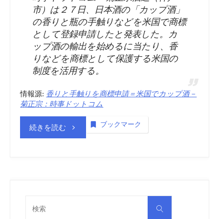
市）は２７日、日本酒の「カップ酒」
の香りと瓶の手触りなどを米国で商標
として登録申請したと発表した。カ
ップ酒の輸出を始めるに当たり、香
りなどを商標として保護する米国の
制度を活用する。
情報源:
香りと手触りを商標申請＝米国でカップ酒－
菊正宗：時事ドットコム
ブックマーク
“商
続きを読む
標
登
録
検
検
索
insideNews:
索
対