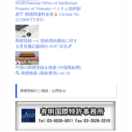
NOIP(National Office of Intellectual
Property of Vietnam) ベトナム知的財
菊
産庁 商標関連料金表
Circular No.
22/2009/TT-BTC
正
宗：
商標登録＋α: 拒絶理由通知に対す
る意見書記載例#1-#107 目次🖋
時
事
中国の商標登録を検索 (中国商标网)
商標検索 (商标查询) vol.10
ド
商標登録のご相談・お問合せ
ッ
ト
コ
ム”