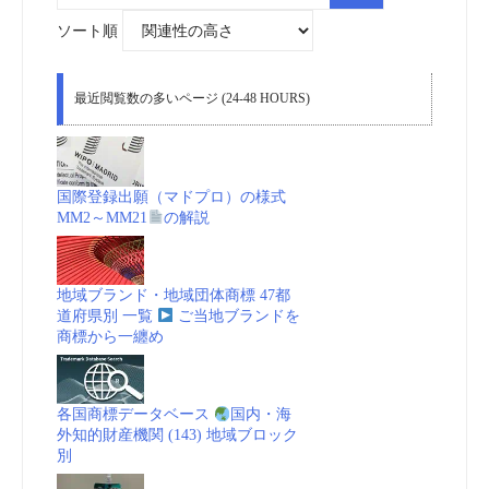
象:
ソート順
香
り
最近閲覧数の多いページ (24-48 HOURS)
と
手
国際登録出願（マドプロ）の様式
MM2～MM21
の解説
触
り
地域ブランド・地域団体商標 47都
道府県別 一覧
ご当地ブランドを
を
商標から一纏め
商
各国商標データベース
国内・海
標
外知的財産機関 (143) 地域ブロック
別
申