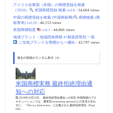
アメリカ合衆国（米国）の商標登録を検索
（TESS）
米国商標登録 検索 vol.8
- 54,604 views
中国の商標登録を検索 (中国商标网)
商標検索 (商
标查询) vol.10
- 46,153 views
米国商標制度
vol.1
- 44,866 views
地域ブランド・地域団体商標 47都道府県別 一覧
ご当地ブランドを商標から一纏め
- 43,797 views
過去の投稿のランダム表示（4）
米国商標実務 最終拒絶理由通
知への対応
2019年10月22日 最終拒絶理由通知への対応 米国商標のプロ
セキューションでは、審査官(examining attorney)との意見が合わ
ずに、「This is a final action」と記載された最終拒絶理由（Final
Offi …