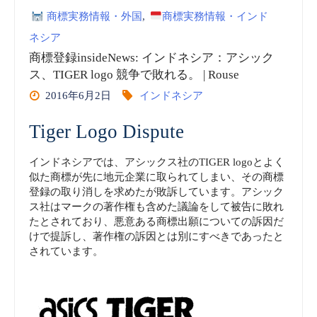
商標実務情報・外国
,
商標実務情報・インド
イ
ネシア
ン
商標登録insideNews: インドネシア：アシック
ス、TIGER logo 競争で敗れる。 | Rouse
ド
2016年6月2日
インドネシア
ネ
Tiger Logo Dispute
シ
インドネシアでは、アシックス社のTIGER logoとよく
似た商標が先に地元企業に取られてしまい、その商標
ア
登録の取り消しを求めたが敗訴しています。アシック
ス社はマークの著作権も含めた議論をして被告に敗れ
知
たとされており、悪意ある商標出願についての訴因だ
けで提訴し、著作権の訴因とは別にすべきであったと
的
されています。
財
産