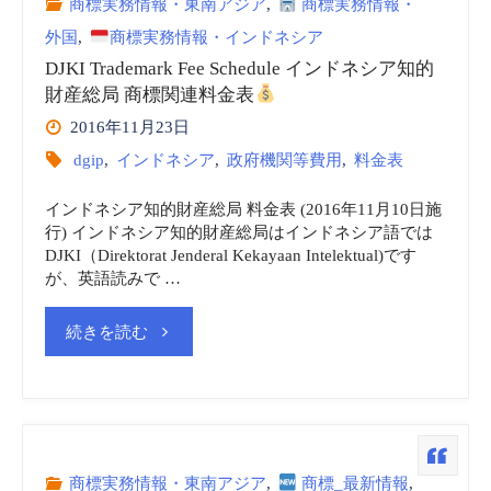
商標実務情報・東南アジア
,
商標実務情報・
外国
,
商標実務情報・インドネシア
DJKI Trademark Fee Schedule インドネシア知的
財産総局 商標関連料金表
2016年11月23日
dgip
,
インドネシア
,
政府機関等費用
,
料金表
インドネシア知的財産総局 料金表 (2016年11月10日施
行) インドネシア知的財産総局はインドネシア語では
DJKI（Direktorat Jenderal Kekayaan Intelektual)です
が、英語読みで …
"DJKI
続きを読む
Trademark
Fee
Schedule
商標実務情報・東南アジア
,
商標_最新情報
,