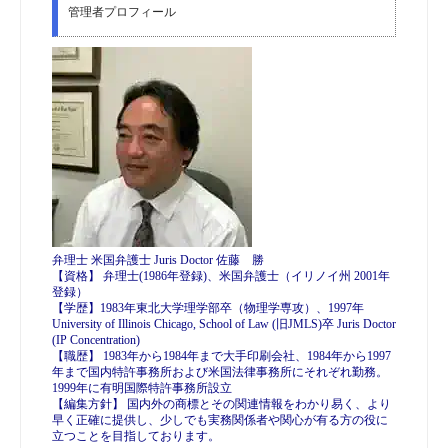
管理者プロフィール
弁理士 米国弁護士 Juris Doctor 佐藤 勝
【資格】 弁理士(1986年登録)、米国弁護士（イリノイ州 2001年
登録）
【学歴】1983年東北大学理学部卒（物理学専攻）、1997年
University of Illinois Chicago, School of Law (旧JMLS)卒 Juris Doctor
(IP Concentration)
【職歴】 1983年から1984年まで大手印刷会社、1984年から1997
年まで国内特許事務所および米国法律事務所にそれぞれ勤務。
1999年に有明国際特許事務所設立
【編集方針】 国内外の商標とその関連情報をわかり易く、より
早く正確に提供し、少しでも実務関係者や関心が有る方の役に
立つことを目指しております。