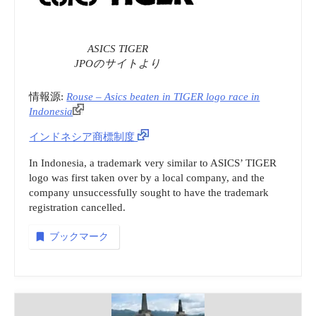
総
ASICS TIGER
局
JPOのサイトより
商
情報源:
Rouse – Asics beaten in TIGER logo race in
Indonesia
標
インドネシア商標制度
関
In Indonesia, a trademark very similar to ASICS’ TIGER
logo was first taken over by a local company, and the
連
company unsuccessfully sought to have the trademark
registration cancelled.
料
ブックマーク
金
表