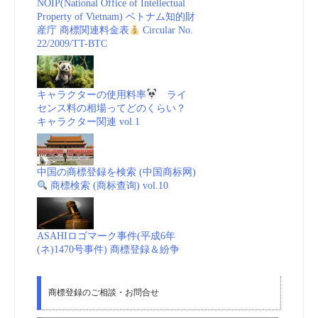
NOIP(National Office of Intellectual
Property of Vietnam) ベトナム知的財
産庁 商標関連料金表
Circular No.
22/2009/TT-BTC
キャラクターの使用料率
ライ
センス料の相場ってどのくらい？
キャラクター関連 vol.1
中国の商標登録を検索 (中国商标网)
商標検索 (商标查询) vol.10
ASAHIロゴマーク事件(平成6年
(ネ)1470号事件) 商標登録＆紛争
商標登録のご相談・お問合せ