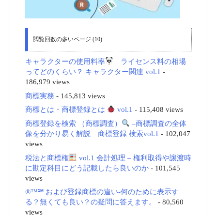
閲覧回数の多いページ (10)
キャラクターの使用料率
ライセンス料の相場
ってどのくらい？ キャラクター関連 vol.1
-
186,979 views
商標実務
- 145,813 views
商標とは・商標登録とは
vol.1
- 115,408 views
商標登録を検索 （商標調査）
–商標調査の全体
像を分かり易く解説 商標登録 検索vol.1
- 102,047
views
税法と商標権
vol.1 会計処理 – 権利取得や譲渡時
に勘定科目にどう記載したら良いのか
- 101,545
views
®™℠ および登録商標の違い-何のために表示す
る？無くても良い？の疑問に答えます。
- 80,560
views