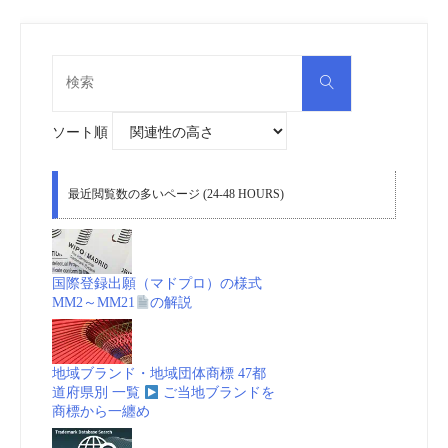
ネ
検
検
シ
索
索
対
象:
ア
ソート順
商
最近閲覧数の多いページ (24-48 HOURS)
標
制
国際登録出願（マドプロ）の様式
MM2～MM21
の解説
度
地域ブランド・地域団体商標 47都
道府県別 一覧
ご当地ブランドを
"
商標から一纏め