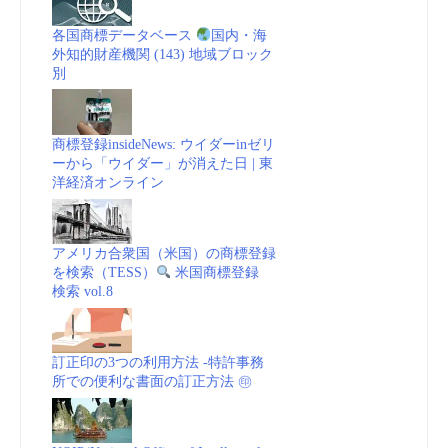
各国商標データベース
国内・海
外知的財産機関 (143) 地域ブロック
別
商標登録insideNews: ウイダーinゼリ
ーから「ウイダー」が消えた日 | 東
洋経済オンライン
アメリカ合衆国（米国）の商標登録
を検索（TESS）
米国商標登録
検索 vol.8
訂正印の3つの利用方法 -特許事務
所での便利な書面の訂正方法 ㊞