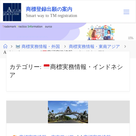
コ
商
標
登
録
出
願
の
案
内
ン
テ
Smart way to TM registration
ン
ツ
へ
ス
ホ
商標実務情報・外国
商標実務情報・東南アジア
キ
ー
Archive for category "
商標実務情報・インドネシア"
ッ
ム
プ
カテゴリー:
商標実務情報・インドネシ
ア