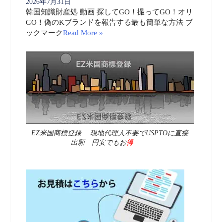
2026年7月31日
韓国知識財産処 動画 探してGO！撮ってGO！オリ
GO！偽のKブランドを報告する最も簡単な方法 ブ
ックマーク
Read More »
EZ米国商標登録 現地代理人不要でUSPTOに直接
出願 円安でもお
得