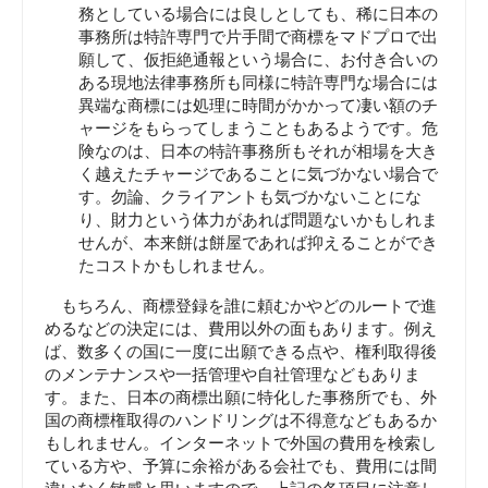
務としている場合には良しとしても、稀に日本の
事務所は特許専門で片手間で商標をマドプロで出
願して、仮拒絶通報という場合に、お付き合いの
ある現地法律事務所も同様に特許専門な場合には
異端な商標には処理に時間がかかって凄い額のチ
ャージをもらってしまうこともあるようです。危
険なのは、日本の特許事務所もそれが相場を大き
く越えたチャージであることに気づかない場合で
す。勿論、クライアントも気づかないことにな
り、財力という体力があれば問題ないかもしれま
せんが、本来餅は餅屋であれば抑えることができ
たコストかもしれません。
もちろん、商標登録を誰に頼むかやどのルートで進
めるなどの決定には、費用以外の面もあります。例え
ば、数多くの国に一度に出願できる点や、権利取得後
のメンテナンスや一括管理や自社管理などもありま
す。また、日本の商標出願に特化した事務所でも、外
国の商標権取得のハンドリングは不得意などもあるか
もしれません。インターネットで外国の費用を検索し
ている方や、予算に余裕がある会社でも、費用には間