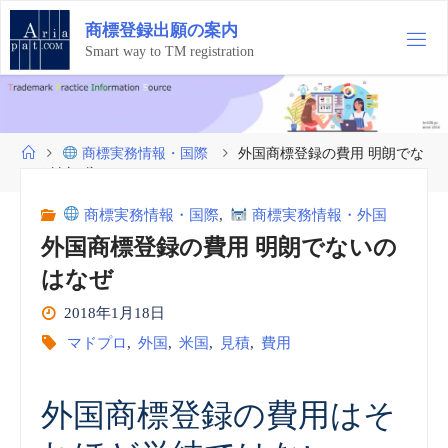
コ
商
標
登
録
出
願
の
案
内
ン
テ
Smart way to TM registration
ン
ツ
へ
ス
ホ
商標実務情報・国際
外国商標登録の費用 明朗でな
キ
ー
いのはなぜ
ッ
ム
プ
商標実務情報・国際
,
商標実務情報・外国
外国商標登録の費用 明朗でないの
はなぜ
2018年1月18日
マドプロ
,
外国
,
米国
,
見積
,
費用
外国商標登録の費用はそ