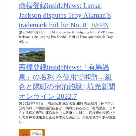
商標登録insideNews: Lamar
Jackson disputes Troy Aikman’s
trademark bid for No. 8 | ESPN
2024年7月21日 TM dispute for #8 Reigning NFL MVP Lamar
Jackson is challenging Pro Football Hall of Fame quarterback Troy
Aik …
商標登録insideNews:「有馬温
泉」の名称 不使用で和解…組
合と隣町の宿泊施設 | 読売新聞
オンライン 2022.7
2022年7月4日 有馬温泉 施設名称 和解 有馬温泉（神戸市北
区有馬町）の旅館協同組合が、隣町にあるのに「有馬温泉」とＰ
Ｒする宿泊施設の運営会社（大阪市）に対し、商標権の侵害だと
して名称の使用差し止めを求めた訴訟は、大阪地裁で和解が成立
し …