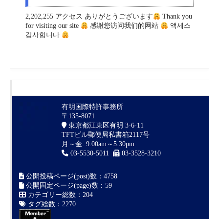
2,202,255 アクセス ありがとうございます
Thank you
for visiting our site
感谢您访问我们的网站
액세스
감사합니다
有明国際特許事務所
〒135-8071
東京都江東区有明 3-6-11
TFTビル郵便局私書箱2117号
月～金: 9:00am～5:30pm
03-5530-5011
03-3528-3210
公開投稿ページ(post)数：4758
公開固定ページ(page)数：59
カテゴリー総数：204
タグ総数：2270