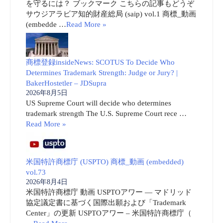
を守るには？ ブックマーク こちらの記事もどうぞ
サウジアラビア知的財産総局 (saip) vol.1 商標_動画
(embedde …
Read More »
商標登録insideNews: SCOTUS To Decide Who
Determines Trademark Strength: Judge or Jury? |
BakerHostetler – JDSupra
2026年8月5日
US Supreme Court will decide who determines
trademark strength The U.S. Supreme Court rece …
Read More »
米国特許商標庁 (USPTO) 商標_動画 (embedded)
vol.73
2026年8月4日
米国特許商標庁 動画 USPTOアワー ― マドリッド
協定議定書に基づく国際出願および「Trademark
Center」の更新 USPTOアワー – 米国特許商標庁（