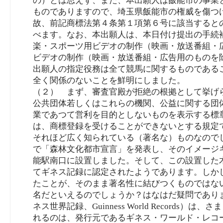
の）とは思えず、また、本出願人は飯能市の事業と
ものでありますので、埼玉県飯能市の権威を傷つ
故、前記商標法第４条第１項第６号に該当すると
べます。なお、本出願人は、本日付け提出の手続
楽・スポーツ用ビデオの制作（映画・放送番組・
ビデオの制作（映画・放送番組・広告用のものを
出願人の指定役務は全て競馬に関するものである
全く関係のないことを鮮明にしました。
（２） まず、審査官殿が拒絶の根拠として挙げ
公共団体若しくはこれらの機関、公益に関する団
業であつて営利を目的としないものを表示する標
は、商標登録を受けることができないとする規定
それほど広く知られている（著名な）ものなので
で「森林文化都市宣言」を発表し、そのイメージ
能駅南口に設置しました。そして、この設置した
てギネス記録に認定されたようであります。しか
たことが、そのまま著名性に結びつくものではな
名だといえるのでしょうか？はなはだ疑問であり
ネス世界記録、Guinness World Record
れるのは、発行元であるギネス・ワールド・レコ