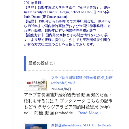
2001年登録）
【学歴】1983年東北大学理学部卒（物理学専攻）、1997
年 University of Illinois Chicago, School of Law (旧JMLS)卒
Juris Doctor (IP Concentration)
【職歴】 1983年から1984年まで大手印刷会社、1984年か
ら1997年まで国内特許事務所および米国法律事務所にそ
れぞれ勤務。1999年に有明国際特許事務所設立
【編集方針】 国内外の商標とその関連情報をわかり易
く、より早く正確に提供し、少しでも実務関係者や関心
が有る方の役に立つことを目指しております。
最近の投稿 (5)
アラブ首長国連邦経済観光省 商標_動画
(embedded) vol.3
2026年8月6日
アラブ首長国連邦経済観光省 動画 知的財産：
権利を守るには？ ブックマーク こちらの記事
もどうぞ サウジアラビア知的財産総局 (saip)
vol.1 商標_動画 (embedde …
Read More »
商標登録insideNews: SCOTUS To Decide