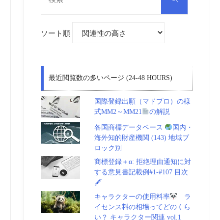
対
索
象:
ソート順
最近閲覧数の多いページ (24-48 HOURS)
国際登録出願（マドプロ）の様
式MM2～MM21
の解説
各国商標データベース
国内・
海外知的財産機関 (143) 地域ブ
ロック別
商標登録＋α: 拒絶理由通知に対
する意見書記載例#1-#107 目次
🖋
キャラクターの使用料率
ラ
イセンス料の相場ってどのくら
い？ キャラクター関連 vol.1