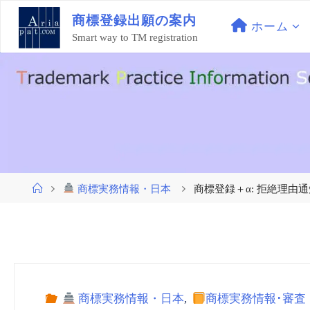
コ
商
標
登
録
出
願
の
案
内
ン
ホーム
Smart way to TM registration
テ
ン
ツ
へ
ス
キ
ッ
プ
ホ
商標実務情報・日本
商標登録＋α: 拒絶理由
ー
ム
商標実務情報・日本
,
商標実務情報･審査