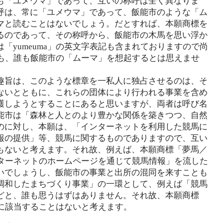
も「ユメウマ」であって、互いの称呼は全く異なりま
呼は、常に「ユメウマ」であって、飯能市のような「ム
マと読むことはないでしょう。だとすれば、本願商標を
るのであって、その称呼から、飯能市の木馬を思い浮か
「yumeuma」の英文字表記も含まれておりますので尚
しても、誰も飯能市の「ムーマ」を想起するとは思えませ
趣旨は、このような標章を一私人に独占させるのは、そ
ないとともに、これらの団体により行われる事業を含め
護しようとすることにあると思いますが、両者は呼び名
能市は「森林と人とのより豊かな関係を築きつつ、自然
のに対し、本願は、「インターネットを利用した競馬に
報の提供」等、競馬に関するものでありますので、互い
もないと考えます。それ故、例えば、本願商標「夢馬／
インターネットのホームページを通じて競馬情報」を流した
いでしょうし、飯能市の事業と出所の混同を来すことも
調和したまちづくり事業」の一環として、例えば「競馬
どと、誰も思うはずはありません。それ故、本願商標
号に該当することはないと考えます。