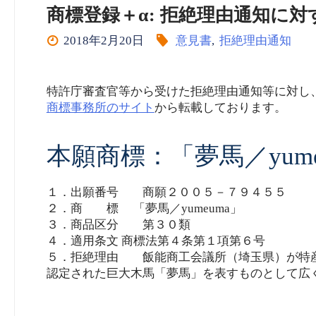
商標登録＋α: 拒絶理由通知に対
2018年2月20日
意見書
,
拒絶理由通知
特許庁審査官等から受けた拒絶理由通知等に対し
商標事務所のサイト
から転載しております。
本願商標：「夢馬／yume
１．出願番号 商願２００５－７９４５５
２．商 標 「夢馬／yumeuma」
３．商品区分 第３０類
４．適用条文 商標法第４条第１項第６号
５．拒絶理由 飯能商工会議所（埼玉県）が特産
認定された巨大木馬「夢馬」を表すものとして広