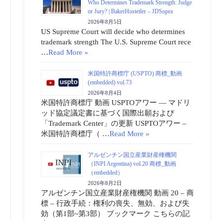
Who Determines Trademark Strength: Judge
or Jury? | BakerHostetler – JDSupra
2026年8月5日
US Supreme Court will decide who determines
trademark strength The U.S. Supreme Court rece
…
Read More »
米国特許商標庁 (USPTO) 商標_動画
(embedded) vol.73
2026年8月4日
米国特許商標庁 動画 USPTOアワー ― マドリ
ッド協定議定書に基づく国際出願および
「Trademark Center」の更新 USPTOアワー –
米国特許商標庁（ …
Read More »
アルゼンチン国立産業財産権機関
（INPI Argentina) vol.20 商標_動画
（embedded）
2026年8月2日
アルゼンチン国立産業財産権機関 動画 20 – 商
標 – 行政手続：権利の喪失、無効、および失
効（第1部~第3部） ブックマーク こちらの記