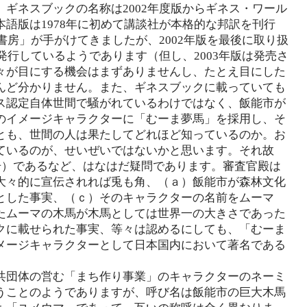
ギネスブックの名称は2002年度版からギネス・ワール
語版は1978年に初めて講談社が本格的な邦訳を刊行
書房」が手がけてきましたが、2002年版を最後に取り扱
発行しているようであります（但し、2003年版は発売さ
々が目にする機会はまずありませんし、たとえ目にした
んど分かりません。また、ギネスブックに載っていても
ス認定自体世間で騒がれているわけではなく、飯能市が
のイメージキャラクターに「むーま夢馬」を採用し、そ
とも、世間の人は果たしてどれほど知っているのか。お
ているのが、せいぜいではないかと思います。それ故
号）であるなど、はなはだ疑問であります。審査官殿は
大々的に宣伝されれば兎も角、（ａ）飯能市が森林文化
とした事実、（ｃ）そのキャラクターの名前をムーマ
たムーマの木馬が木馬としては世界一の大きさであった
クに載せられた事実、等々は認めるにしても、「むーま
メージキャラクターとして日本国内において著名である
共団体の営む「まち作り事業」のキャラクターのネーミ
うことのようでありますが、呼び名は飯能市の巨大木馬