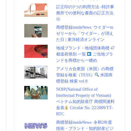
訂正印の3つの利用方法 -特許事
務所での便利な書面の訂正方法
㊞
商標登録insideNews: ウイダーin
ゼリーから「ウイダー」が消え
た日 | 東洋経済オンライン
地域ブランド・地域団体商標 47
都道府県別 一覧
ご当地ブラ
ンドを商標から一纏め
アメリカ合衆国（米国）の商標
登録を検索（TESS）
米国商
標登録 検索 vol.8
NOIP(National Office of
Intellectual Property of Vietnam)
ベトナム知的財産庁 商標関連料
金表
Circular No. 22/2009/TT-
BTC
商標登録insideNews: 令和2年度
技術・ブランド・知的財産ビジ