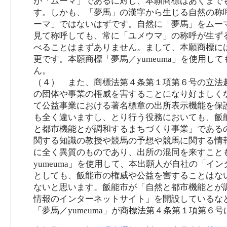
が「ムーマ」であるに対し、本願商標はあくまで
す。しかも、「夢馬」の漢字から生じる自然の称
ーマ」ではないはずです。自然に「夢馬」をムー
見て称呼しても、常に「ユメウマ」の称呼が生ず
べることはまずありません。まして、本願商標には
更です。本願商標「夢馬／yumeuma」を使用
ん。
（４） また、商標法第４条第１項第６号の立法
の団体や事業の権威を害することになり好ましく
て公益事業における著名標章の出所表示機能を保
も全く違いますし、とり行う役務においても、飯
と都市機能とが調和するまちづくり事業」である
関する知識の教授や競馬の予想や競馬に関する情
に全く異質のものであり、出所の混同を来すこと
yumeuma」を使用して、本出願人が自社の「
としても、飯能市の権威や公益を害することはな
ないと思います。飯能市が「自然と都市機能とが
情報のインターネットサイト」を開設しているな
「夢馬／yumeuma」が商標法第４条第１項第６