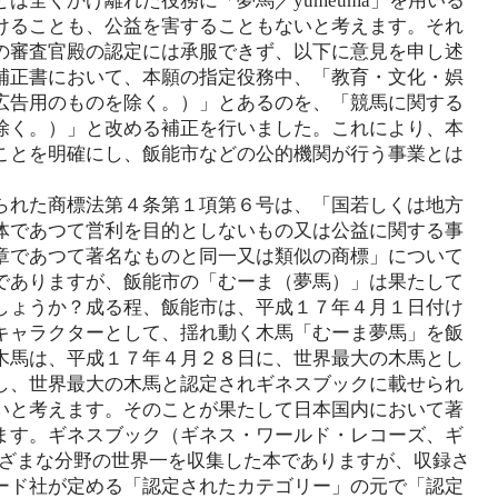
は全くかけ離れた役務に「夢馬／yumeuma」を用いる
けることも、公益を害することもないと考えます。それ
の審査官殿の認定には承服できず、以下に意見を申し述
補正書において、本願の指定役務中、「教育・文化・娯
広告用のものを除く。）」とあるのを、「競馬に関する
除く。）」と改める補正を行いました。これにより、本
ことを明確にし、飯能市などの公的機関が行う事業とは
られた商標法第４条第１項第６号は、「国若しくは地方
体であつて営利を目的としないもの又は公益に関する事
章であつて著名なものと同一又は類似の商標」について
でありますが、飯能市の「むーま（夢馬）」は果たして
しょうか？成る程、飯能市は、平成１７年４月１日付け
キャラクターとして、揺れ動く木馬「むーま夢馬」を飯
木馬は、平成１７年４月２８日に、世界最大の木馬とし
し、世界最大の木馬と認定されギネスブックに載せられ
いと考えます。そのことが果たして日本国内において著
ます。ギネスブック（ギネス・ワールド・レコーズ、ギ
s）は、さまざまな分野の世界一を収集した本でありますが、収録さ
ード社が定める「認定されたカテゴリー」の元で「認定