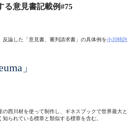
する意見書記載例#75
、反論した「意見書、審判請求書」の具体例を
小川特許
uma」
の西川材を使って制作し、ギネスブックで世界最大と
く知られている標章と類似する標章を含む。