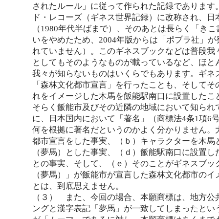
されたルール」に従って作られた記録であります。
ド・レコーズ（ギネス世界記録）に改称され、日本
（1980年代半ばまで）、そのあとは長らく「きこ
いをやめたため、2004年版からは「ポプラ社」が
れていません）。このギネスブックなどは普段我
としてもそのようなものが載っているなど、ほと
我々が知らないものはいくらでもあります。ギネ
「森林文化都市宣言」を行ったことも、そしてそ
れをイメージした木馬を飯能駅南口に設置したこ
そらく飯能市及びその近隣の地域において知られ
に、日本国内において「著名」（商標法4条1項6
何を根拠に著名だというのかよく分かりません。
都市宣言をした事実、（ｂ）キャラクターを木馬
（夢馬）とした事実、（ｄ）飯能駅南口に設置し
との事実、そして、（ｅ）そのことがギネスブッ
（夢馬）」が飯能市が宣言した森林文化都市のイ
とは、到底思えません。
（３） また、今回の場合、本願商標は、地方公
ングと漢字表記「夢馬」が一致してしまったとい