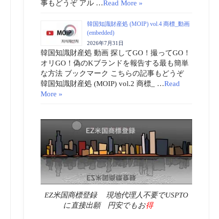
事もどうぞ アル …
Read More »
韓国知識財産処 (MOIP) vol.4 商標_動画
(embedded)
2026年7月31日
韓国知識財産処 動画 探してGO！撮ってGO！
オリGO！偽のKブランドを報告する最も簡単
な方法 ブックマーク こちらの記事もどうぞ
韓国知識財産処 (MOIP) vol.2 商標_ …
Read
More »
EZ米国商標登録 現地代理人不要でUSPTO
に直接出願 円安でもお
得