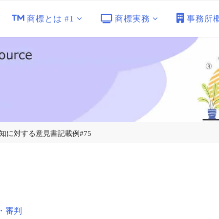
商標とは #1
商標実務
事務所
通知に対する意見書記載例#75
・審判