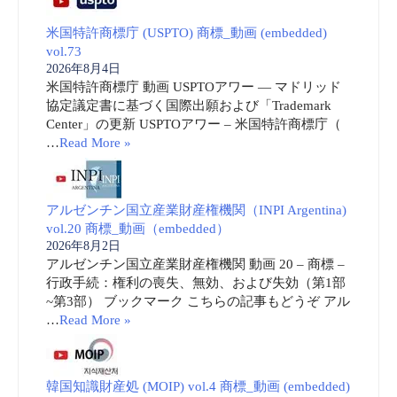
米国特許商標庁 (USPTO) 商標_動画 (embedded)
vol.73
2026年8月4日
米国特許商標庁 動画 USPTOアワー ― マドリッド
協定議定書に基づく国際出願および「Trademark
Center」の更新 USPTOアワー – 米国特許商標庁（
…
Read More »
アルゼンチン国立産業財産権機関（INPI Argentina)
vol.20 商標_動画（embedded）
2026年8月2日
アルゼンチン国立産業財産権機関 動画 20 – 商標 –
行政手続：権利の喪失、無効、および失効（第1部
~第3部） ブックマーク こちらの記事もどうぞ アル
…
Read More »
韓国知識財産処 (MOIP) vol.4 商標_動画 (embedded)