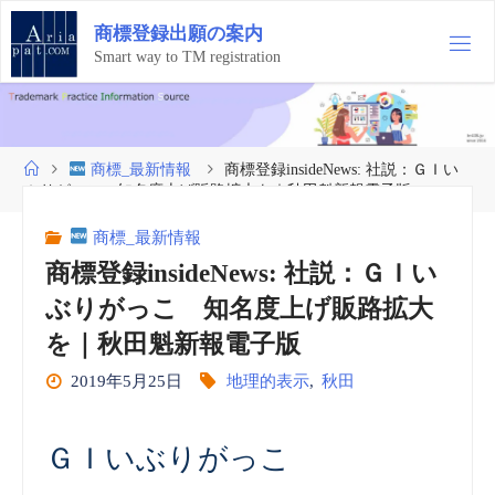
コ
商
標
登
録
出
願
の
案
内
ン
テ
Smart way to TM registration
ン
ツ
へ
ス
ホ
商標_最新情報
商標登録insideNews: 社説：ＧＩい
キ
ー
ぶりがっこ 知名度上げ販路拡大を｜秋田魁新報電子版
ッ
ム
プ
商標_最新情報
商標登録insideNews: 社説：ＧＩい
ぶりがっこ 知名度上げ販路拡大
を｜秋田魁新報電子版
2019年5月25日
地理的表示
,
秋田
ＧＩいぶりがっこ