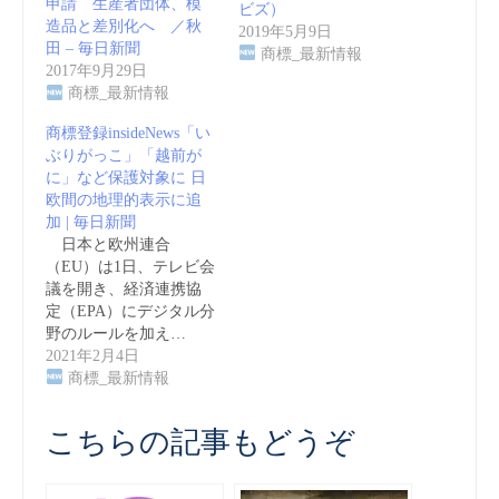
申請 生産者団体、模
ビズ）
造品と差別化へ ／秋
2019年5月9日
田 – 毎日新聞
商標_最新情報
2017年9月29日
商標_最新情報
商標登録insideNews「い
ぶりがっこ」「越前が
に」など保護対象に 日
欧間の地理的表示に追
加 | 毎日新聞
日本と欧州連合
（EU）は1日、テレビ会
議を開き、経済連携協
定（EPA）にデジタル分
野のルールを加え…
2021年2月4日
商標_最新情報
こちらの記事もどうぞ