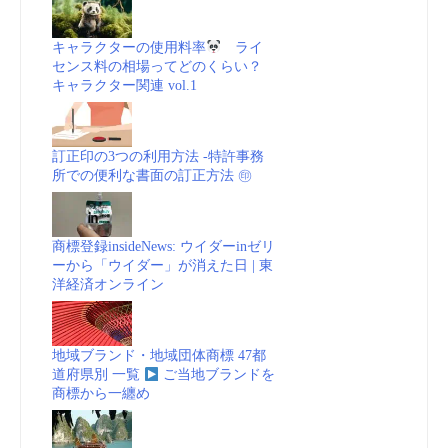
キャラクターの使用料率
ライ
センス料の相場ってどのくらい？
キャラクター関連 vol.1
訂正印の3つの利用方法 -特許事務
所での便利な書面の訂正方法 ㊞
商標登録insideNews: ウイダーinゼリ
ーから「ウイダー」が消えた日 | 東
洋経済オンライン
地域ブランド・地域団体商標 47都
道府県別 一覧
ご当地ブランドを
商標から一纏め