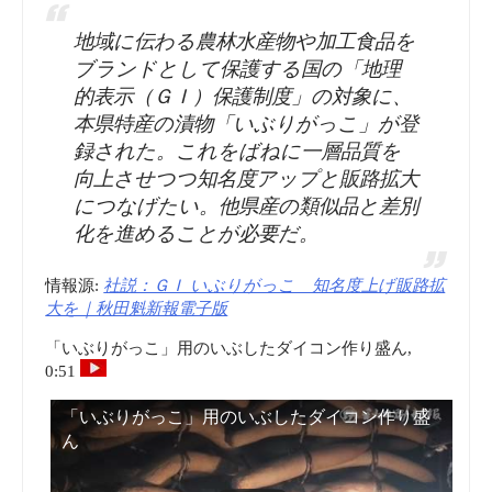
地域に伝わる農林水産物や加工食品を
ブランドとして保護する国の「地理
的表示（ＧＩ）保護制度」の対象に、
本県特産の漬物「いぶりがっこ」が登
録された。これをばねに一層品質を
向上させつつ知名度アップと販路拡大
につなげたい。他県産の類似品と差別
化を進めることが必要だ。
情報源:
社説：ＧＩ いぶりがっこ 知名度上げ販路拡
大を｜秋田魁新報電子版
「いぶりがっこ」用のいぶしたダイコン作り盛ん,
0:51
「いぶりがっこ」用のいぶしたダイコン作り盛
ん