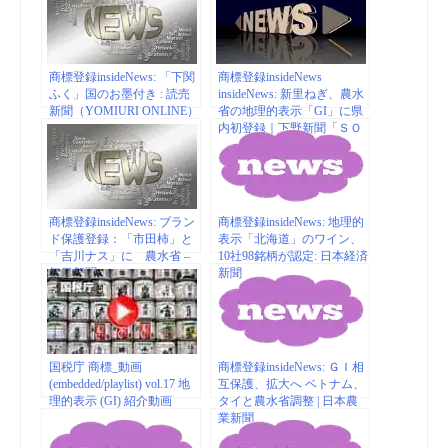
(79) | マイナビニュース
イビズ）
商標登録insideNews: 「下関
商標登録insideNews
ふく」国のお墨付き : 読売
insideNews: 新里ねぎ、農水
新聞（YOMIURI ONLINE）
省の地理的表示「GI」に県
内初登録｜下野新聞「ＳＯ
ＯＮ」
商標登録insideNews: ブラン
商標登録insideNews: 地理的
ド保護登録：「市田柿」と
表示「北海道」のワイン、
「吉川ナス」に 農水省 –
10社98銘柄が認定: 日本経済
毎日新聞
新聞
国税庁 商標_動画
商標登録insideNews: ＧＩ相
(embedded/playlist) vol.17 地
互保護、拡大へ ベトナム、
理的表示 (GI) 紹介動画
タイと農水省調整 | 日本農
業新聞