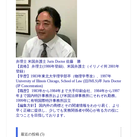
弁理士 米国弁護士 Juris Doctor 佐藤 勝
【資格】 弁理士(1986年登録)、米国弁護士（イリノイ州 2001年
登録）
【学歴】1983年東北大学理学部卒（物理学専攻）、1997年
University of Illinois Chicago, School of Law (旧JMLS)卒 Juris Doctor
(IP Concentration)
【職歴】 1983年から1984年まで大手印刷会社、1984年から1997
年まで国内特許事務所および米国法律事務所にそれぞれ勤務。
1999年に有明国際特許事務所設立
【編集方針】 国内外の商標とその関連情報をわかり易く、より
早く正確に提供し、少しでも実務関係者や関心が有る方の役に
立つことを目指しております。
最近の投稿 (5)