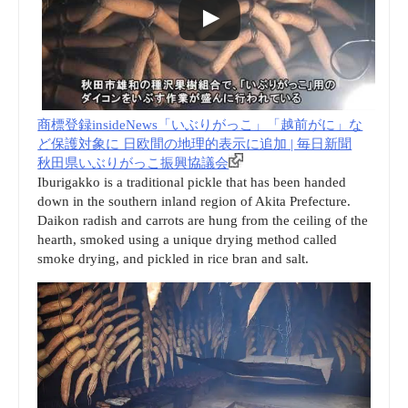
商標登録insideNews「いぶりがっこ」「越前がに」な
ど保護対象に 日欧間の地理的表示に追加 | 毎日新聞
秋田県いぶりがっこ振興協議会
Iburigakko is a traditional pickle that has been handed
down in the southern inland region of Akita Prefecture.
Daikon radish and carrots are hung from the ceiling of the
hearth, smoked using a unique drying method called
smoke drying, and pickled in rice bran and salt.