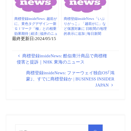
商標登録insideNews: 越前が
商標登録insideNews「いぶ
に、黄色タグデザイン一新
りがっこ」「越前がに」な
ＧＩマーク「極」との相乗
ど保護対象に 日欧間の地理
効果期待 | 経済 | 福井のニュ
的表示に追加 | 毎日新聞
最終更新日:2024/05/15
ース | 福井新聞ONLINE
商標登録insideNews: 酷似青汁商品で商標権
侵害と提訴｜NHK 東海のニュース
商標登録insideNews: ファーウェイ独自OS｢鴻
蒙｣、すでに商標登録か | BUSINESS INSIDER
JAPAN
検