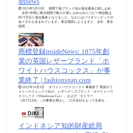
朝news
2025年3月10日 税関で偽ブランド品が過去最多の差し止め
去年1年間に東京税関で輸入が差し止められたコピー商品数は
約73万点と過去最多となりました。なかにはパリオリンピックの
金メダルも含まれています。東京税関によりますと、去年、東京
税関 …
商標登録insideNews: 1875年創
業の英国レザーブランド「ホ
ワイトハウスコックス」が事
業終了 | fashionsnap.com
2022年10月3日 ホワイトハウスコックス 事業終了 英国ホワ
イトハウスコックス社が、レザーグッズブランド「ホワイトハウ
スコックス（Whitehouse Cox）」および「セトラー
（SETTLER）」の事業を廃止し、12月末日をもって生産を …
インドネシア知的財産総局