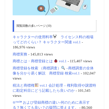
閲覧回数の多いページ (10)
キャラクターの使用料率
ライセンス料の相場
ってどのくらい？ キャラクター関連 vol.1
-
186,976 views
商標実務
- 145,813 views
商標とは・商標登録とは
vol.1
- 115,407 views
商標登録を検索 （商標調査）
–商標調査の全体
像を分かり易く解説 商標登録 検索vol.1
- 102,047
views
税法と商標権
vol.1 会計処理 – 権利取得や譲渡時
に勘定科目にどう記載したら良いのか
- 101,545
views
®™℠ および登録商標の違い-何のために表示す
る？無くても良い？の疑問に答えます。
- 80,560