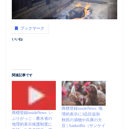
ブックマーク
いいね:
関連記事です
商標登録insideNews: 地
商標登録insideNews: い
理的表示に3品目追加
ぶりがっこ：農水省の
秋田の漬物や兵庫の大
地理的表示保護制度に
豆 | SankeiBiz（サンケイ