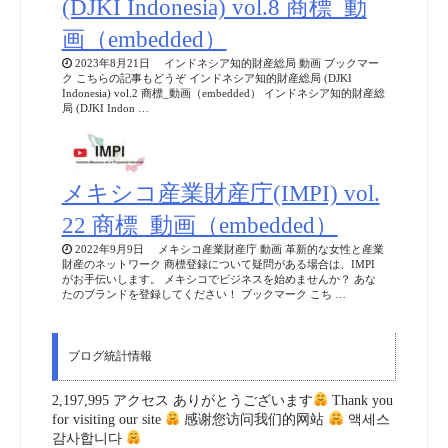
(DJKI Indonesia) vol.8 商標_動
画（embedded）
2023年8月21日 インドネシア知的財産総局 動画 ブックマー
ク こちらの記事もどうぞ インドネシア知的財産総局 (DJKI
Indonesia) vol.2 商標_動画（embedded） インドネシア知的財産総
局 (DJKI Indon …
メキシコ産業財産庁(IMPI) vol.
22 商標_動画（embedded）
2022年9月9日 メキシコ産業財産庁 動画 革新的な女性と産業
財産のネットワーク 商標登録について疑問がある場合は、IMPI
がお手伝いします。 メキシコでビジネスを始めませんか？ あな
たのブランドを登録してください！ ブックマーク こち …
ブログ統計情報
2,197,995 アクセス ありがとうございます
Thank you
for visiting our site
感谢您访问我们的网站
액세스
감사합니다