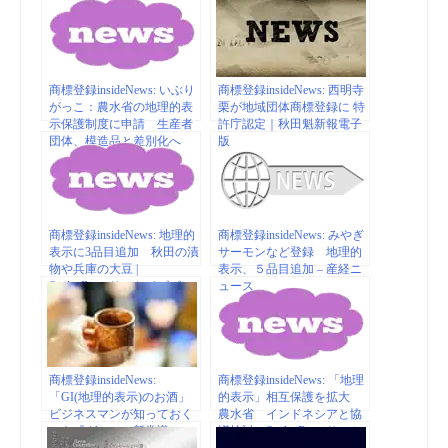
商標登録insideNews: いぶり
商標登録insideNews: 西明寺
がっこ：農水省の地理的表
栗が地域団体商標登録に 特
示保護制度に申請 生産者
許庁認定｜秋田魁新報電子
団体、模造品と差別化へ
版
／秋田 – 毎日新聞
商標登録insideNews: 地理的
商標登録insideNews: みやぎ
表示に3品目追加 秋田の漬
サーモンなど登録 地理的
物や兵庫の大豆 |
表示、５品目追加 – 産経ニ
SankeiBiz（サンケイビズ）
ュース
商標登録insideNews:
商標登録insideNews: 「地理
「GI(地理的表示)のお酒」
的表示」相互保護を拡大
ビジネスマンが知っておく
農水省 インドネシアと協
べき『グルメの新常識』
議検討 – SankeiBiz（サンケ