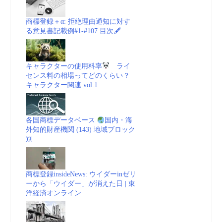
商標登録＋α: 拒絶理由通知に対す
る意見書記載例#1-#107 目次🖋
キャラクターの使用料率
ライ
センス料の相場ってどのくらい？
キャラクター関連 vol.1
各国商標データベース
国内・海
外知的財産機関 (143) 地域ブロック
別
商標登録insideNews: ウイダーinゼリ
ーから「ウイダー」が消えた日 | 東
洋経済オンライン