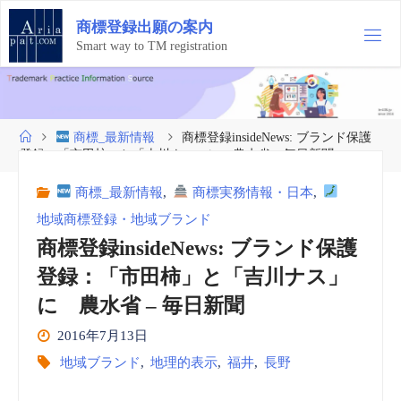
コ
商
標
登
録
出
願
の
案
内
ン
テ
Smart way to TM registration
ン
ツ
へ
ス
ホ
商標_最新情報
商標登録insideNews: ブランド保護
キ
ー
登録：「市田柿」と「吉川ナス」に 農水省 – 毎日新聞
ッ
ム
プ
商標_最新情報
,
商標実務情報・日本
,
地域商標登録・地域ブランド
商標登録insideNews: ブランド保護
登録：「市田柿」と「吉川ナス」
に 農水省 – 毎日新聞
2016年7月13日
地域ブランド
,
地理的表示
,
福井
,
長野