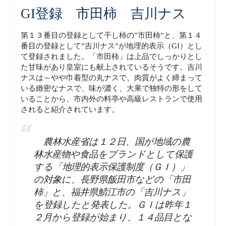
GI登録 市田柿 吉川ナス
第１３番目の登録として干し柿の”市田柿”と、第１４
番目の登録として”吉川ナス”が地理的表示（GI）とし
て登録されました。「市田柿」は上品でしっかりとし
た甘味があり皇室にも献上されているそうです。吉川
ナスは～やや巾着型の丸ナスで、肉質がよく締まって
いる緻密なナスで、味が濃く、大果で独特の形をして
いることから、市内外の料亭や高級レストランで使用
されると紹介されています。
農林水産省は１２日、国が地域の農
林水産物や食品をブランドとして保護
する「地理的表示保護制度（ＧＩ）」
の対象に、長野県飯田市などの「市田
柿」と、福井県鯖江市の「吉川ナス」
を登録したと発表した。ＧＩは昨年１
２月から登録が始まり、１４品目とな