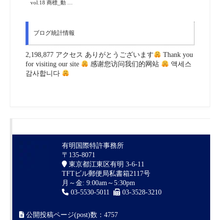
vol.18 商標_動 …
ブログ統計情報
2,198,877 アクセス ありがとうございます
Thank you
for visiting our site
感谢您访问我们的网站
액세스
감사합니다
有明国際特許事務所
〒135-8071
東京都江東区有明 3-6-11
TFTビル郵便局私書箱2117号
月～金: 9:00am～5:30pm
03-5530-5011
03-3528-3210
公開投稿ページ(post)数：4757