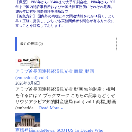
【職歴】 1983年から1984年まで大手印刷会社、1984年から1997
年まで国内特許事務所および米国法律事務所にそれぞれ勤務。
1999年に有明国際特許事務所設立
【編集方針】 国内外の商標とその関連情報をわかり易く、より
早く正確に提供し、少しでも実務関係者や関心が有る方の役に
立つことを目指しております。
最近の投稿 (5)
アラブ首長国連邦経済観光省 商標_動画
(embedded) vol.3
2026年8月6日
アラブ首長国連邦経済観光省 動画 知的財産：権利
を守るには？ ブックマーク こちらの記事もどうぞ
サウジアラビア知的財産総局 (saip) vol.1 商標_動画
(embedde …
Read More »
商標登録insideNews: SCOTUS To Decide Who