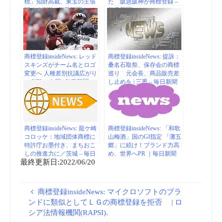
標」知財高裁、東宝の主張
た 阪急阪神が商標登録 –
認める判決 | 毎日新聞
毎日新聞
商標登録insideNews: レッド
商標登録insideNews: 提訴：
スキンズがチーム名とロゴ
桑名石取祭、保存会の商標
変更へ 人種差別抗議広がり
巡り 元会長、商品販売差
で NFLの名門 | 毎日新聞
し止めを | 三重 – 毎日新聞
商標登録insideNews: 龍ケ崎
商標登録insideNews: 「和歌
コロッケ：地域団体商標に
山梅酒」国のGI指定 「灘五
特許庁お墨付き、まちおこ
郷」に続け！ブランド力高
しの推進力に／茨城 – 毎日
め、世界へPR ｜毎日新聞
最終更新日:2022/06/20
新聞
商標登録insideNews: マイクロソフトのブラ
ンドに類似としてＬＧの商標登録を拒否 | ロ
シア法情報機関(RAPSI).