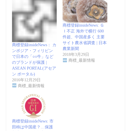
商標登録insideNews: Ｇ
Ｉ不正 海外で横行 600
件超、中国産多く 主要
サイト農水省調査 | 日本
商標登録insideNews： カ
農業新聞
ンボジア・フィリピン
2018年3月29日
で日本の「○○牛」など
商標_最新情報
のブランドが保護 |
ASEAN PORTAL(アセア
ン ポータル)
2016年12月29日
商標_最新情報
商標登録insideNews: 市
田柿は中国産？…保護