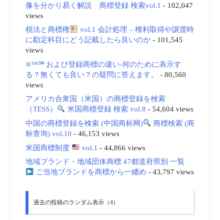
像を分かり易く解説 商標登録 検索vol.1
- 102,047
views
税法と商標権
vol.1 会計処理 – 権利取得や譲渡時
に勘定科目にどう記載したら良いのか
- 101,545
views
®™℠ および登録商標の違い-何のために表示す
る？無くても良い？の疑問に答えます。
- 80,560
views
アメリカ合衆国（米国）の商標登録を検索
（TESS）
米国商標登録 検索 vol.8
- 54,604 views
中国の商標登録を検索 (中国商标网)
商標検索 (商
标查询) vol.10
- 46,153 views
米国商標制度
vol.1
- 44,866 views
地域ブランド・地域団体商標 47都道府県別 一覧
ご当地ブランドを商標から一纏め
- 43,797 views
過去の投稿のランダム表示（4）