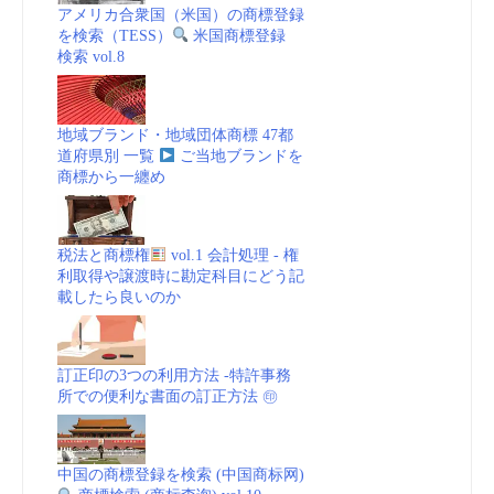
アメリカ合衆国（米国）の商標登録
を検索（TESS）
米国商標登録
検索 vol.8
地域ブランド・地域団体商標 47都
道府県別 一覧
ご当地ブランドを
商標から一纏め
税法と商標権
vol.1 会計処理 - 権
利取得や譲渡時に勘定科目にどう記
載したら良いのか
訂正印の3つの利用方法 -特許事務
所での便利な書面の訂正方法 ㊞
中国の商標登録を検索 (中国商标网)