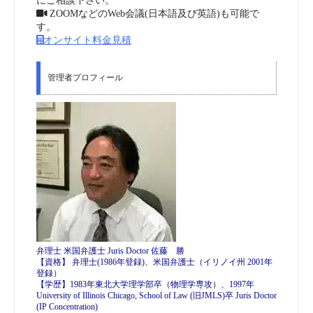
にご相談下さい。
ZOOMなどのWeb会議(日本語及び英語)も可能で
す。
オンサイト料金見積
管理者プロフィール
弁理士 米国弁護士 Juris Doctor 佐藤 勝
【資格】 弁理士(1986年登録)、米国弁護士（イリノイ州 2001年
登録）
【学歴】1983年東北大学理学部卒（物理学専攻）、1997年
University of Illinois Chicago, School of Law (旧JMLS)卒 Juris Doctor
(IP Concentration)