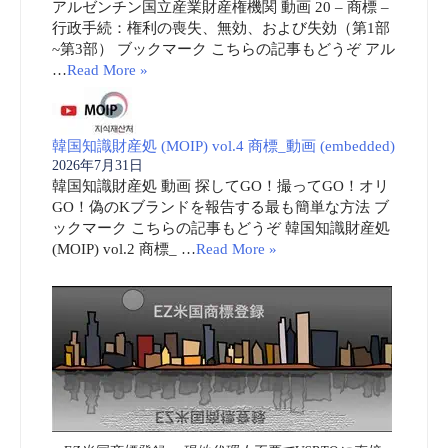
アルゼンチン国立産業財産権機関 動画 20 – 商標 –
行政手続：権利の喪失、無効、および失効（第1部
~第3部） ブックマーク こちらの記事もどうぞ アル
…
Read More »
韓国知識財産処 (MOIP) vol.4 商標_動画 (embedded)
2026年7月31日
韓国知識財産処 動画 探してGO！撮ってGO！オリ
GO！偽のKブランドを報告する最も簡単な方法 ブ
ックマーク こちらの記事もどうぞ 韓国知識財産処
(MOIP) vol.2 商標_ …
Read More »