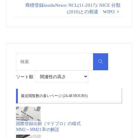
商標登録insideNews: NCL(11-2017): NICE 分類
(2016)との相違 WIPO
検
検
索
索
対
象:
ソート順
最近閲覧数の多いページ (24-48 HOURS)
国際登録出願（マドプロ）の様式
MM2～MM21
の解説