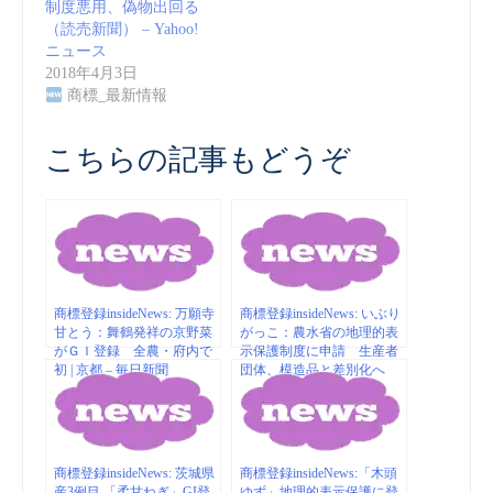
制度悪用、偽物出回る
（読売新聞） – Yahoo!
ニュース
2018年4月3日
商標_最新情報
こちらの記事もどうぞ
商標登録insideNews: 万願寺
商標登録insideNews: いぶり
甘とう：舞鶴発祥の京野菜
がっこ：農水省の地理的表
がＧＩ登録 全農・府内で
示保護制度に申請 生産者
初 | 京都 – 毎日新聞
団体、模造品と差別化へ
／秋田 – 毎日新聞
商標登録insideNews: 茨城県
商標登録insideNews:「木頭
産3例目 「柔甘ねぎ」GI登
ゆず」地理的表示保護に登