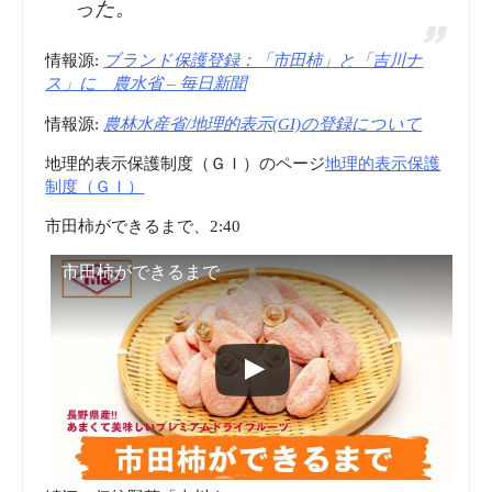
った。
情報源:
ブランド保護登録：「市田柿」と「吉川ナ
ス」に 農水省 – 毎日新聞
情報源:
農林水産省/地理的表示(GI)の登録について
地理的表示保護制度（ＧＩ）のページ
地理的表示保護
制度（ＧＩ）
市田柿ができるまで、2:40
市田柿ができるまで