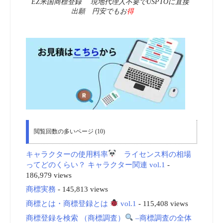
EZ米国商標登録 現地代理人不要でUSPTOに直接
出願 円安でもお
得
閲覧回数の多いページ (10)
キャラクターの使用料率
ライセンス料の相場
ってどのくらい？ キャラクター関連 vol.1
-
186,979 views
商標実務
- 145,813 views
商標とは・商標登録とは
vol.1
- 115,408 views
商標登録を検索 （商標調査）
–商標調査の全体