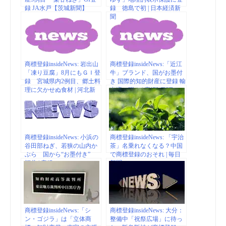
録 JA水戸【茨城新聞】
録 徳島で初 | 日本経済新
聞
商標登録insideNews: 岩出山
商標登録insideNews:「近江
「凍り豆腐」8月にもＧＩ登
牛」ブランド、国がお墨付
録 宮城県内2例目、郷土料
き 国際的知的財産に登録 輸
理に欠かせぬ食材 | 河北新
出増へ弾み | 産経WEST
報オンラインニュース
商標登録insideNews: 小浜の
商標登録insideNews: 「宇治
谷田部ねぎ、若狭の山内か
茶」名乗れなくなる？中国
ぶら 国から“お墨付き”
で商標登録のおそれ | 毎日
福井 | 産経ニュース
新聞
商標登録insideNews:「シ
商標登録insideNews: 大分：
ン・ゴジラ」は「立体商
整備中「祝祭広場」に待っ