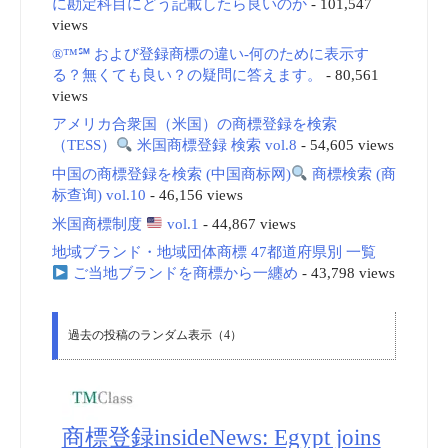
に勘定科目にどう記載したら良いのか
- 101,547
views
®™℠ および登録商標の違い-何のために表示す
る？無くても良い？の疑問に答えます。
- 80,561
views
アメリカ合衆国（米国）の商標登録を検索
（TESS）
米国商標登録 検索 vol.8
- 54,605 views
中国の商標登録を検索 (中国商标网)
商標検索 (商
标查询) vol.10
- 46,156 views
米国商標制度
vol.1
- 44,867 views
地域ブランド・地域団体商標 47都道府県別 一覧
ご当地ブランドを商標から一纏め
- 43,798 views
過去の投稿のランダム表示（4）
商標登録insideNews: Egypt joins