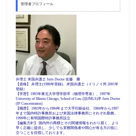
管理者プロフィール
弁理士 米国弁護士 Juris Doctor 佐藤 勝
【資格】 弁理士(1986年登録)、米国弁護士（イリノイ州 2001年
登録）
【学歴】1983年東北大学理学部卒（物理学専攻）、1997年
University of Illinois Chicago, School of Law (旧JMLS)卒 Juris Doctor
(IP Concentration)
【職歴】 1983年から1984年まで大手印刷会社、1984年から1997
年まで国内特許事務所および米国法律事務所にそれぞれ勤務。
1999年に有明国際特許事務所設立
【編集方針】 国内外の商標とその関連情報をわかり易く、より
早く正確に提供し、少しでも実務関係者や関心が有る方の役に
立つことを目指しております。