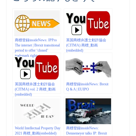
商標登録insideNews: IPPro
英国商標弁護士勅許協会
The internet | Brexit transitional
(CITMA) 商標_動画
period to offer ‘cloned’
(embedded)
trademark rights |
ipprotheinternet.com
英国商標弁護士勅許協会
商標登録insideNews: Brexit
(CITMA) vol. 2 商標_動画
Q & A | EUIPO
(embedded)
World Intellectual Property Day
商標登録insideNews:
2021 商標_動画(embedded)
Dennemeyer talks IP: Brexit