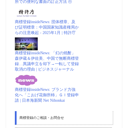
所での便利な書面の訂正方法 ㊞
商標登録insideNews: 団体標章、及
び証明標章：中国国家知識産権局か
らの注意喚起 - 2025年1月 | 特許庁
商標登録insideNews: 「幻の焼酎」
森伊蔵＆伊佐美、中国で無断商標登
録…異議申立を却下→一転して登録
取消の理由 | ビジネスジャーナル
商標登録insideNews: ブランド力強
化へ「こおげ花御所柿」ＧＩ登録申
請 | 日本海新聞 Net Nihonkai
商標登録のご相談・お問合せ