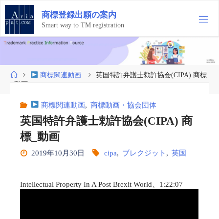
コ
商
標
登
録
出
願
の
案
内
ン
テ
Smart way to TM registration
ン
ツ
へ
ス
ホ
商標関連動画
英国特許弁護士勅許協会(CIPA) 商標
キ
ー
_動画
ッ
ム
プ
商標関連動画
,
商標動画・協会団体
英国特許弁護士勅許協会(CIPA) 商
標_動画
2019年10月30日
cipa
,
ブレクジット
,
英国
Intellectual Property In A Post Brexit World、1:22:07