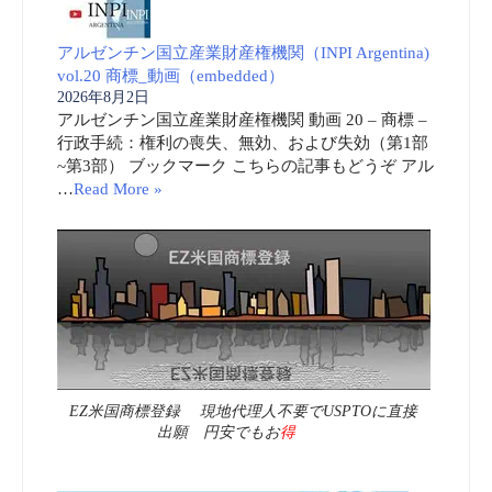
アルゼンチン国立産業財産権機関（INPI Argentina)
vol.20 商標_動画（embedded）
2026年8月2日
アルゼンチン国立産業財産権機関 動画 20 – 商標 –
行政手続：権利の喪失、無効、および失効（第1部
~第3部） ブックマーク こちらの記事もどうぞ アル
…
Read More »
EZ米国商標登録 現地代理人不要でUSPTOに直接
出願 円安でもお
得