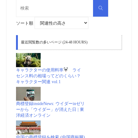
検
検
索
索
対
象:
ソート順
最近閲覧数の多いページ (24-48 HOURS)
キャラクターの使用料率
ライ
センス料の相場ってどのくらい？
キャラクター関連 vol.1
商標登録insideNews: ウイダーinゼリ
ーから「ウイダー」が消えた日 | 東
洋経済オンライン
中国の商標登録を検索 (中国商标网)