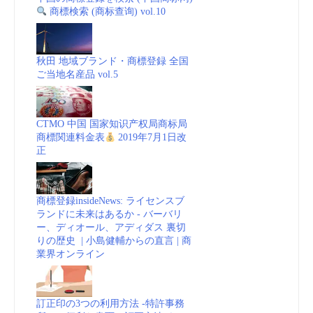
商標検索 (商标查询) vol.10
秋田 地域ブランド・商標登録 全国
ご当地名産品 vol.5
CTMO 中国 国家知识产权局商标局
商標関連料金表
2019年7月1日改
正
商標登録insideNews: ライセンスブ
ランドに未来はあるか - バーバリ
ー、ディオール、アディダス 裏切
りの歴史 | 小島健輔からの直言 | 商
業界オンライン
訂正印の3つの利用方法 -特許事務