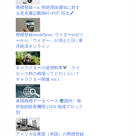
商標登録＋α: 拒絶理由通知に対す
る意見書記載例#1-#107 目次🖋
商標登録insideNews: ウイダーinゼリ
ーから「ウイダー」が消えた日 | 東
洋経済オンライン
キャラクターの使用料率
ライ
センス料の相場ってどのくらい？
キャラクター関連 vol.1
各国商標データベース
国内・海
外知的財産機関 (143) 地域ブロック
別
アメリカ合衆国（米国）の商標登録