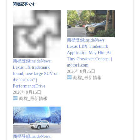
関連記事です
商標登録insideNews:
Lexus LBX Trademark
Application May Hint At
Tiny Crossover Concept |
商標登録insideNews:
motor1.com
Lexus TX trademark
2020年8月25日
found, new large SUV on
商標_最新情報
the horizon? |
PerformanceDrive
2020年9月15日
商標_最新情報
商標登録insideNews: