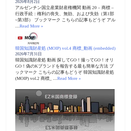
2026年8月2日
アルゼンチン国立産業財産権機関 動画 20 – 商標 –
行政手続：権利の喪失、無効、および失効（第1部
~第3部） ブックマーク こちらの記事もどうぞ アル
…
Read More »
韓国知識財産処 (MOIP) vol.4 商標_動画 (embedded)
2026年7月31日
韓国知識財産処 動画 探してGO！撮ってGO！オリ
GO！偽のKブランドを報告する最も簡単な方法 ブ
ックマーク こちらの記事もどうぞ 韓国知識財産処
(MOIP) vol.2 商標_ …
Read More »