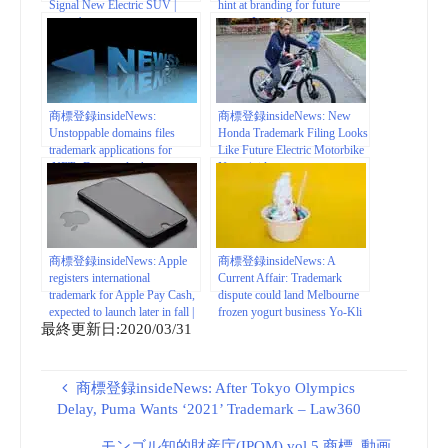
Signal New Electric SUV |
hint at branding for future
motor1.com
sporty Jeeps |
motorauthority.com
商標登録insideNews:
商標登録insideNews: New
Unstoppable domains files
Honda Trademark Filing Looks
trademark applications for
Like Future Electric Motorbike
.NFT, .Doge and others –
Name | rideapart.com
Domain Name Wire | Domain
Name News
商標登録insideNews: Apple
商標登録insideNews: A
registers international
Current Affair: Trademark
trademark for Apple Pay Cash,
dispute could land Melbourne
expected to launch later in fall |
frozen yogurt business Yo-Kli
最終更新日:2020/03/31
iLounge News
in Federal Court |
9now.nine.com
商標登録insideNews: After Tokyo Olympics
Delay, Puma Wants ‘2021’ Trademark – Law360
モンゴル知的財産庁(IPOM) vol.5 商標_動画