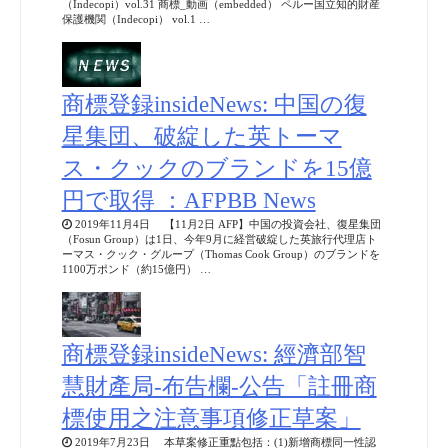
（Indecopi）vol.31 商標_動画（embedded） ペルー国立知的財産
保護機関（Indecopi） vol.1 …
商標登録insideNews: 中国の復
星集団、破綻した英トーマ
ス・クックのブランドを15億
円で取得 ：AFPBB News
2019年11月4日 【11月2日 AFP】中国の投資会社、復星集団
（Fosun Group）は1日、今年9月に経営破綻した英旅行代理店ト
ーマス・クック・グループ（Thomas Cook Group）のブランドを
1100万ポンド（約15億円） …
商標登録insideNews: 經濟部智
慧財產局-布告欄-公告「註冊商
標使用之注意事項修正草案」
2019年7月23日 本草案修正重點包括：(1)新增商標同一性認