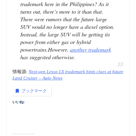
trademark here in the Philippines? As it
turns out, there’s more to it than that.
There were rumors that the future large
SUV would no longer have a diesel option.
Instead, the large SUV will be getting its
power from either gas or hybrid
powertrains.However,
another trademark
has suggested otherwise.
情報源:
Next-gen Lexus LX trademark hints clues at future
Land Cruiser – Auto News
ブックマーク
いいね: