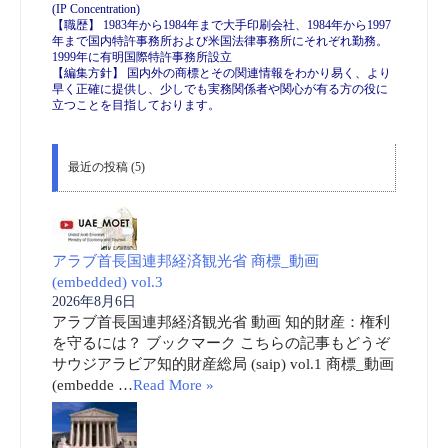
(IP Concentration)
【職歴】 1983年から1984年まで大手印刷会社、1984年から1997
年まで国内特許事務所および米国法律事務所にそれぞれ勤務。
1999年に有明国際特許事務所設立
【編集方針】 国内外の商標とその関連情報をわかり易く、より
早く正確に提供し、少しでも実務関係者や関心が有る方の役に
立つことを目指しております。
最近の投稿 (5)
アラブ首長国連邦経済観光省 商標_動画
(embedded) vol.3
2026年8月6日
アラブ首長国連邦経済観光省 動画 知的財産：権利
を守るには？ ブックマーク こちらの記事もどうぞ
サウジアラビア知的財産総局 (saip) vol.1 商標_動画
(embedde …
Read More »