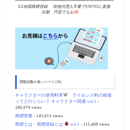
EZ米国商標登録 現地代理人不要でUSPTOに直接
出願 円安でもお
得
閲覧回数の多いページ (10)
キャラクターの使用料率
ライセンス料の相場
ってどのくらい？ キャラクター関連 vol.1
-
186,979 views
商標実務
- 145,813 views
商標とは・商標登録とは
vol.1
- 115,408 views