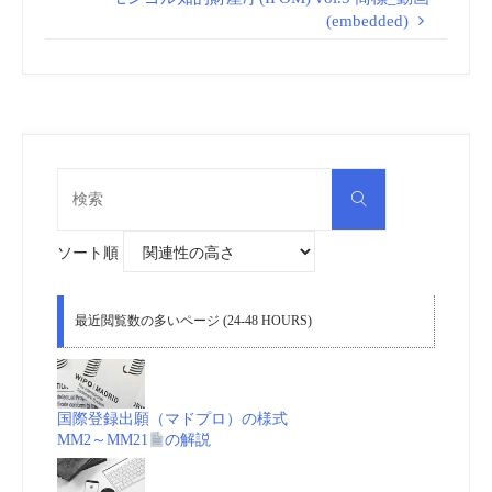
(embedded)
検
検
索
索
対
象:
ソート順
最近閲覧数の多いページ (24-48 HOURS)
国際登録出願（マドプロ）の様式
MM2～MM21
の解説