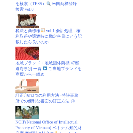
を検索（TESS）
米国商標登録
検索 vol.8
税法と商標権
vol.1 会計処理 - 権
利取得や譲渡時に勘定科目にどう記
載したら良いのか
地域ブランド・地域団体商標 47都
道府県別 一覧
ご当地ブランドを
商標から一纏め
訂正印の3つの利用方法 -特許事務
所での便利な書面の訂正方法 ㊞
NOIP(National Office of Intellectual
Property of Vietnam) ベトナム知的財