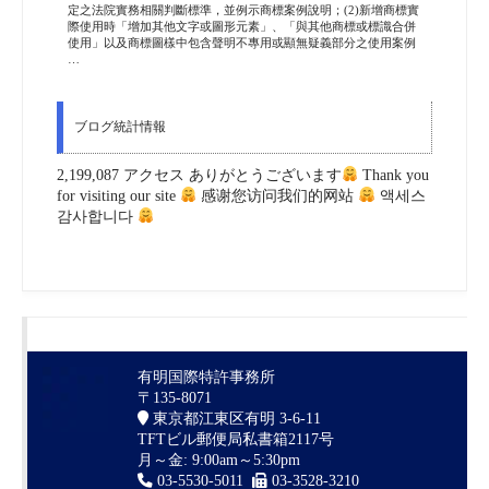
定之法院實務相關判斷標準，並例示商標案例說明；(2)新增商標實
際使用時「增加其他文字或圖形元素」、「與其他商標或標識合併
使用」以及商標圖樣中包含聲明不專用或顯無疑義部分之使用案例
…
ブログ統計情報
2,199,087 アクセス ありがとうございます
Thank you
for visiting our site
感谢您访问我们的网站
액세스
감사합니다
有明国際特許事務所
〒135-8071
東京都江東区有明 3-6-11
TFTビル郵便局私書箱2117号
月～金: 9:00am～5:30pm
03-5530-5011
03-3528-3210