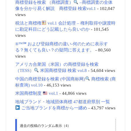
商標登録を検索 （商標調査）
–商標調査の全体
像を分かり易く解説 商標登録 検索vol.1
- 102,047
views
税法と商標権
vol.1 会計処理 – 権利取得や譲渡時
に勘定科目にどう記載したら良いのか
- 101,545
views
®™℠ および登録商標の違い-何のために表示す
る？無くても良い？の疑問に答えます。
- 80,560
views
アメリカ合衆国（米国）の商標登録を検索
（TESS）
米国商標登録 検索 vol.8
- 54,604 views
中国の商標登録を検索 (中国商标网)
商標検索 (商
标查询) vol.10
- 46,153 views
米国商標制度
vol.1
- 44,866 views
地域ブランド・地域団体商標 47都道府県別 一覧
ご当地ブランドを商標から一纏め
- 43,797 views
過去の投稿のランダム表示（4）