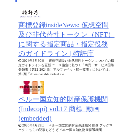
商標登録insideNews: 仮想空間
及び非代替性トークン（NFT）
に関する指定商品・指定役務
のガイドライン | 特許庁
2024年3月30日 仮想空間及び非代替性トークンについての指
定ガイドラインを更新 ニース協定に基づく「商品・サービス国際
分類表〔第12-2024版〕アルファベット順一覧表」においては、
第9類「downloadable virtual clo …
ペルー国立知的財産保護機関
(Indecopi) vol.17 商標_動画
(embedded)
2020年4月29日 ペルー国立知的財産保護機関 動画 ブックマ
ーク こちらの記事もどうぞ ペルー国立知的財産保護機関