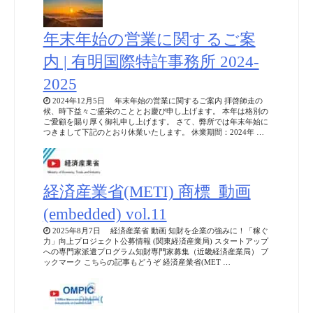
年末年始の営業に関するご案
内 | 有明国際特許事務所 2024-
2025
2024年12月5日 年末年始の営業に関するご案内 拝啓師走の
候、時下益々ご盛栄のこととお慶び申し上げます。 本年は格別の
ご愛顧を賜り厚く御礼申し上げます。 さて、弊所では年末年始に
つきまして下記のとおり休業いたします。 休業期間：2024年 …
経済産業省(METI) 商標_動画
(embedded) vol.11
2025年8月7日 経済産業省 動画 知財を企業の強みに！「稼ぐ
力」向上プロジェクト公募情報 (関東経済産業局) スタートアップ
への専門家派遣プログラム知財専門家募集（近畿経済産業局） ブ
ックマーク こちらの記事もどうぞ 経済産業省(MET …