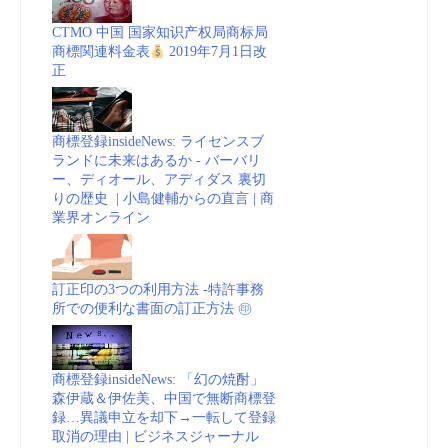
CTMO 中国 国家知识产权局商标局
商標関連料金表
2019年7月1日改
正
商標登録insideNews: ライセンスブ
ランドに未来はあるか - バーバリ
ー、ディオール、アディダス 裏切
りの歴史 | 小島健輔からの直言 | 商
業界オンライン
訂正印の3つの利用方法 -特許事務
所での便利な書面の訂正方法 ㊞
商標登録insideNews: 「幻の焼酎」
森伊蔵＆伊佐美、中国で無断商標登
録…異議申立を却下→一転して登録
取消の理由 | ビジネスジャーナル