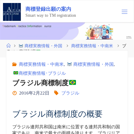
コ
商
標
登
録
出
願
の
案
内
ン
テ
Smart way to TM registration
ン
ツ
へ
ス
ホ
商標実務情報・外国
商標実務情報・中南米
ブ
キ
ー
ラジル商標制度
ッ
ム
プ
商標実務情報・中南米
,
商標実務情報・外国
,
商標実務情報･ブラジル
ブラジル商標制度
2016年2月22日
ブラジル
ブラジル商標制度の概要
ブラジル連邦共和国は南米に位置する連邦共和制の国
家であり、南米で最大の面積を誇ります。ブラジリア