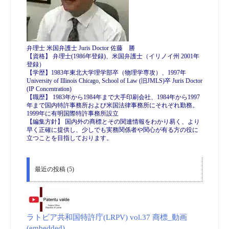
弁理士 米国弁護士 Juris Doctor 佐藤 勝
【資格】 弁理士(1986年登録)、米国弁護士（イリノイ州 2001年
登録）
【学歴】1983年東北大学理学部卒（物理学専攻）、1997年
University of Illinois Chicago, School of Law (旧JMLS)卒 Juris Doctor
(IP Concentration)
【職歴】 1983年から1984年まで大手印刷会社、1984年から1997
年まで国内特許事務所および米国法律事務所にそれぞれ勤務。
1999年に有明国際特許事務所設立
【編集方針】 国内外の商標とその関連情報をわかり易く、より
早く正確に提供し、少しでも実務関係者や関心が有る方の役に
立つことを目指しております。
最近の投稿 (5)
ラトビア共和国特許庁(LRPV) vol.37 商標_動画
(embedded)