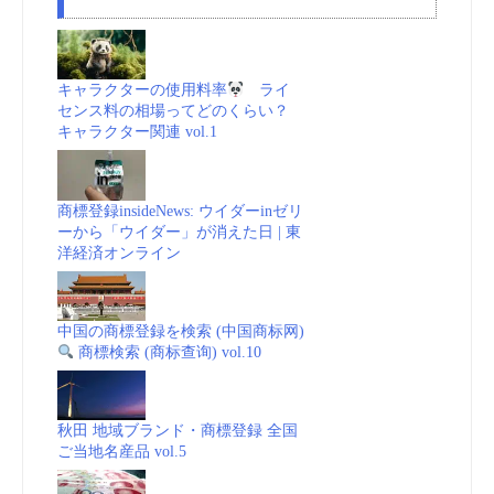
キャラクターの使用料率
ライ
センス料の相場ってどのくらい？
キャラクター関連 vol.1
商標登録insideNews: ウイダーinゼリ
ーから「ウイダー」が消えた日 | 東
洋経済オンライン
中国の商標登録を検索 (中国商标网)
商標検索 (商标查询) vol.10
秋田 地域ブランド・商標登録 全国
ご当地名産品 vol.5