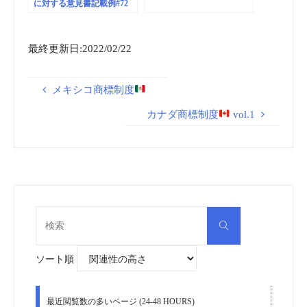
に対する意見書記載例#72
最終更新日:2022/02/22
メキシコ商標制度
カナダ商標制度
vol.1
検
検
索
索
対
象:
ソート順
最近閲覧数の多いページ (24-48 HOURS)