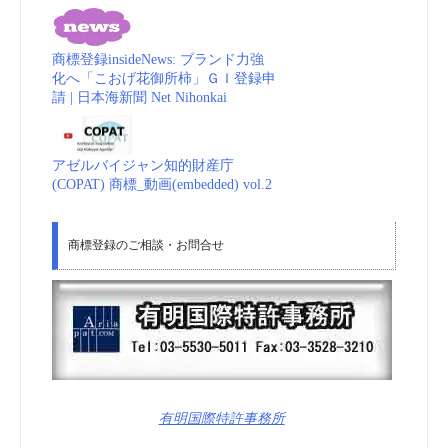
商標登録insideNews: ブランド力強
化へ「こおげ花御所柿」ＧＩ登録申
請 | 日本海新聞 Net Nihonkai
アゼルバイジャン知的財産庁
(COPAT) 商標_動画(embedded) vol.2
商標登録のご相談・お問合せ
有明国際特許事務所