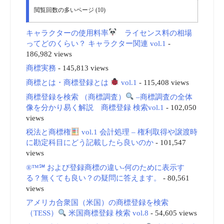
閲覧回数の多いページ (10)
キャラクターの使用料率
ライセンス料の相場
ってどのくらい？ キャラクター関連 vol.1
-
186,982 views
商標実務
- 145,813 views
商標とは・商標登録とは
vol.1
- 115,408 views
商標登録を検索 （商標調査）
–商標調査の全体
像を分かり易く解説 商標登録 検索vol.1
- 102,050
views
税法と商標権
vol.1 会計処理 – 権利取得や譲渡時
に勘定科目にどう記載したら良いのか
- 101,547
views
®™℠ および登録商標の違い-何のために表示す
る？無くても良い？の疑問に答えます。
- 80,561
views
アメリカ合衆国（米国）の商標登録を検索
（TESS）
米国商標登録 検索 vol.8
- 54,605 views