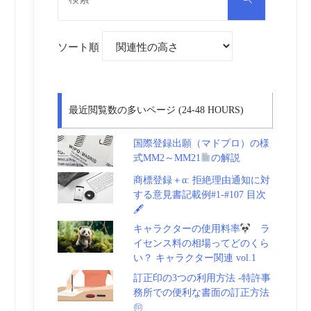
対
索
象:
ソート順
最近閲覧数の多いページ (24-48 HOURS)
国際登録出願（マドプロ）の様
式MM2～MM21
の解説
商標登録＋α: 拒絶理由通知に対
する意見書記載例#1-#107 目次
🖋
キャラクターの使用料率
ラ
イセンス料の相場ってどのくら
い？ キャラクター関連 vol.1
訂正印の3つの利用方法 -特許事
務所での便利な書面の訂正方法
㊞