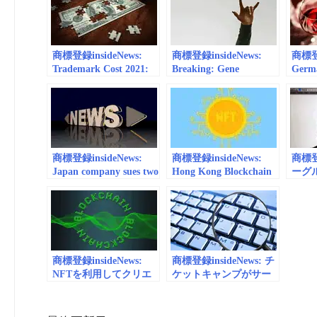
Yahoo!ニュース
ーブス ジャパン）
| For
商標登録insideNews:
商標登録insideNews:
商標登録
Trademark Cost 2021:
Breaking: Gene
Germa
Federal And State
Simmons Abandons
New W
Registration Fees |
Hand Gesture
Based
Forbes Advisor
Trademark Application |
Forbe
Forbes
商標登録insideNews:
商標登録insideNews:
商標登録
Japan company sues two
Hong Kong Blockchain
ーグ
cosmetic stores on
Unicorn Startup
ース
Saipan for trademark
Animoca Brands Joins
標管理
infringement | Marianas
Forces With K-Pop
Usag
Variety
Agency To Make NFTs |
– ZDN
Forbes
商標登録insideNews:
商標登録insideNews: チ
NFTを利用してクリエ
ケットキャンプがサー
イターが自分の知的財
ビスを一時停止、商標
産を守るブロックチェ
法および不正競争防止
ーンのプラットフォー
法違反の容疑 |