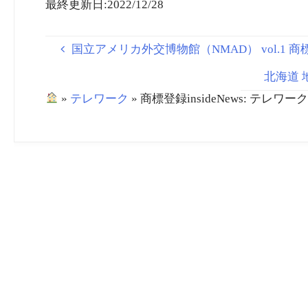
最終更新日:2022/12/28
ム「S!NG」 |
TechCrunch Japan
TechCrunch Japan
国立アメリカ外交博物館（NMAD） vol.1 商標_動画 (
北海道 
»
テレワーク
»
商標登録insideNews: テレワー