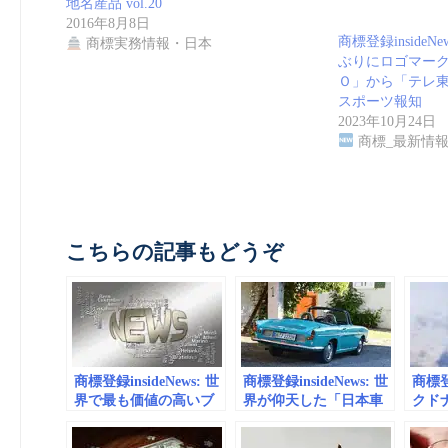
地名産品 vol.20
2016年8月8日
商標登録insideN
商標実務情報・日本
ぶりにロゴマー
Ｏ」から「テレ東
スポーツ報知
2023年10月24日
商標_最新情
こちらの記事もどうぞ
商標登録insideNews: 世
商標登録insideNews: 世
商標登録
界で最も価値の高いブ
界が仰天した「日本車
クド
ランドはどこか？
の変な名前」ワースト7
ース
（Forbes JAPAN） –
| Forbes JAPAN（フォ
(10