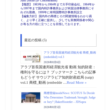
Juris Doctor (IP Concentration)
【職歴】 1983年から1984年まで大手印刷会社、1984年か
ら1997年まで国内特許事務所および米国法律事務所にそ
れぞれ勤務。1999年に有明国際特許事務所設立
【編集方針】 国内外の商標とその関連情報をわかり易
く、より早く正確に提供し、少しでも実務関係者や関心
が有る方の役に立つことを目指しております。
最近の投稿 (5)
アラブ首長国連邦経済観光省 商標_動画
(embedded) vol.3
2026年8月6日
アラブ首長国連邦経済観光省 動画 知的財産：
権利を守るには？ ブックマーク こちらの記事
もどうぞ サウジアラビア知的財産総局 (saip)
vol.1 商標_動画 (embedde …
Read More »
商標登録insideNews: SCOTUS To Decide
Who Determines Trademark Strength: Judge
or Jury? | BakerHostetler – JDSupra
2026年8月5日