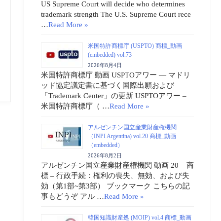
US Supreme Court will decide who determines
trademark strength The U.S. Supreme Court rece
…
Read More »
米国特許商標庁 (USPTO) 商標_動画
(embedded) vol.73
2026年8月4日
米国特許商標庁 動画 USPTOアワー ― マドリ
ッド協定議定書に基づく国際出願および
「Trademark Center」の更新 USPTOアワー –
米国特許商標庁（ …
Read More »
アルゼンチン国立産業財産権機関
（INPI Argentina) vol.20 商標_動画
（embedded）
2026年8月2日
アルゼンチン国立産業財産権機関 動画 20 – 商
標 – 行政手続：権利の喪失、無効、および失
効（第1部~第3部） ブックマーク こちらの記
事もどうぞ アル …
Read More »
韓国知識財産処 (MOIP) vol.4 商標_動画