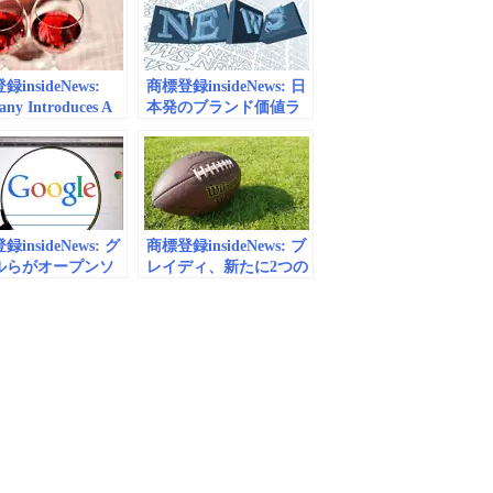
bes JAPAN
JAPAN（フォーブス ジ
ャパン）
insideNews:
商標登録insideNews: 日
ny Introduces A
本発のブランド価値ラ
ine Hierarchy
ンキング「Best Japan
 On Geography |
Brands 2020」トップ
s
100、1位は
「TOYOTA」 | Web担
当者Forum
insideNews: グ
商標登録insideNews: ブ
ルらがオープンソ
レイディ、新たに2つの
プロジェクトの商
商標登録を出願 | NFL
団体「Open
JAPAN.COM
e Commons」設立
et Japan