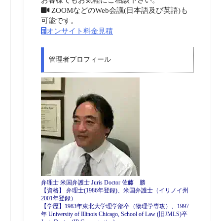
ZOOMなどのWeb会議(日本語及び英語)も
可能です。
オンサイト料金見積
管理者プロフィール
弁理士 米国弁護士 Juris Doctor 佐藤 勝
【資格】 弁理士(1986年登録)、米国弁護士（イリノイ州
2001年登録）
【学歴】1983年東北大学理学部卒（物理学専攻）、1997
年 University of Illinois Chicago, School of Law (旧JMLS)卒