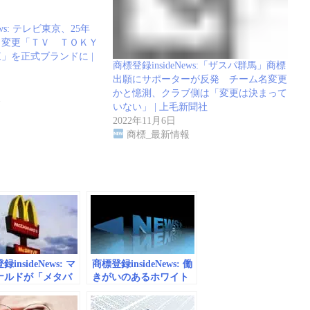
ews: テレビ東京、25年
ク変更「ＴＶ ＴＯＫＹ
」を正式ブランドに |
商標登録insideNews:「ザスパ群馬」商標
出願にサポーターが反発 チーム名変更
かと憶測、クラブ側は「変更は決まって
報
いない」 | 上毛新聞社
2022年11月6日
商標_最新情報
insideNews: マ
商標登録insideNews: 働
ナルドが「メタバ
きがいのあるホワイト
向け商標」を出願
企業、「特許庁」6位の
件)、ナイキらに続き
なぜ | Forbes