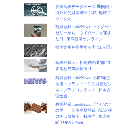
各国商標データベース
国内・
海外知的財産機関 (143) 地域ブ
ロック別
商標登録insideNews: ウイダーin
ゼリーから「ウイダー」が消え
た日 | 東洋経済オンライン
標準文字を採用する国 (50ヶ国)
商標登録＋α: 拒絶理由通知に対
する意見書記載例#1
商標登録insideNews: 令和2年度
技術・ブランド・知的財産ビジ
ネスプランコンテスト | 日本弁
理士会
商標登録insideNews: 「たけのこ
の里」、立体商標登録 明治の主
力チョコ菓子、特許庁 | 東京新
聞 TOKYO Web