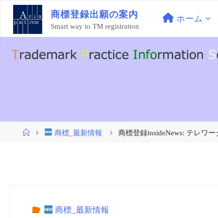
コ
商
標
登
録
出
願
の
案
内
ン
ホーム
Smart way to TM registration
テ
ン
ツ
へ
ス
キ
ッ
プ
ホ
商標_最新情報
商標登録insideNews: テレワ
ー
ム
商標_最新情報