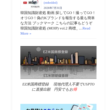
(embedded)
2026年7月31日
韓国知識財産処 動画 探してGO！撮ってGO！
オリGO！偽のKブランドを報告する最も簡単
な方法 ブックマーク こちらの記事もどうぞ
韓国知識財産処 (MOIP) vol.2 商標_ …
Read
More »
EZ米国商標登録 現地代理人不要でUSPTO
に直接出願 円安でもお
得