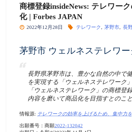
商標登録insideNews: テ
化 | Forbes JAPAN
2022年12月28日
テレワーク
,
茅野市
,
長
茅野市 ウェルネステレワー
長野県茅野市は、豊かな自然の中で
を実現する「ウェルネステレワーク
「ウェルネステレワーク」の商標登
内容を磨いて商品化を目指すとのこ
情報源:
テレワークの効率を上げるため、集中力を可視化 |
出願番号：商願
2022-132042