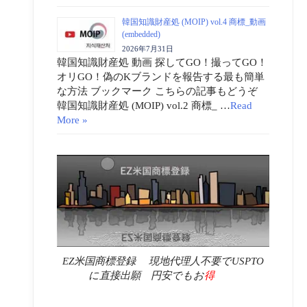
韓国知識財産処 (MOIP) vol.4 商標_動画
(embedded)
2026年7月31日
韓国知識財産処 動画 探してGO！撮ってGO！
オリGO！偽のKブランドを報告する最も簡単
な方法 ブックマーク こちらの記事もどうぞ
韓国知識財産処 (MOIP) vol.2 商標_ …
Read
More »
EZ米国商標登録 現地代理人不要でUSPTO
に直接出願 円安でもお
得