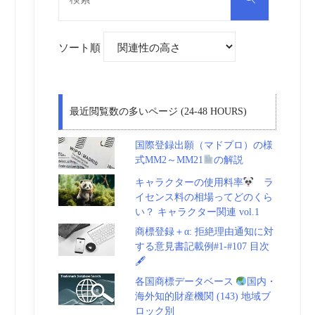
対
索
象:
ソート順
最近閲覧数の多いページ (24-48 HOURS)
国際登録出願（マドプロ）の様
式MM2～MM21
の解説
キャラクターの使用料率
ラ
イセンス料の相場ってどのくら
い？ キャラクター関連 vol.1
商標登録＋α: 拒絶理由通知に対
する意見書記載例#1-#107 目次
🖋
各国商標データベース
国内・
海外知的財産機関 (143) 地域ブ
ロック別