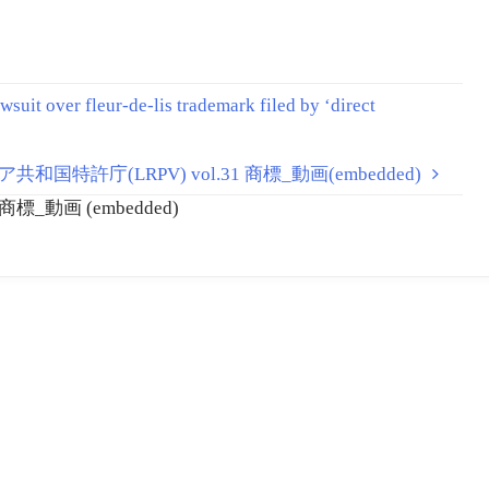
t over fleur-de-lis trademark filed by ‘direct
共和国特許庁(LRPV) vol.31 商標_動画(embedded)
商標_動画 (embedded)