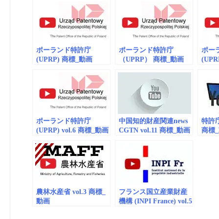
ポーランド特許庁
ポーランド特許庁
ポー
(UPRP) 商標_動画
（UPRP） 商標_動画
(UPR
(embedded/playlist)
（embedded/playlist）
(embe
vol.2
vol.3
ポーランド特許庁
中国知的財産関連news
特許庁 
(UPRP) vol.6 商標_動画
CGTN vol.11 商標_動画
商標_動
(embedded/playlist)
（embedded）
(embe
Risk 
Produ
農林水産省 vol.3 商標_
フランス国立産業財産
動画
機構 (INPI France) vol.5
(embedded/playlist) 日
商標_動画 (embedded)