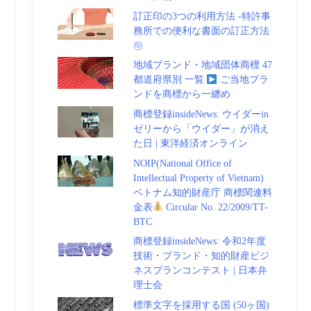
訂正印の3つの利用方法 -特許事
務所での便利な書面の訂正方法
㊞
地域ブランド・地域団体商標 47
都道府県別 一覧
ご当地ブラ
ンドを商標から一纏め
商標登録insideNews: ウイダーin
ゼリーから「ウイダー」が消え
た日 | 東洋経済オンライン
NOIP(National Office of
Intellectual Property of Vietnam)
ベトナム知的財産庁 商標関連料
金表
Circular No. 22/2009/TT-
BTC
商標登録insideNews: 令和2年度
技術・ブランド・知的財産ビジ
ネスプランコンテスト | 日本弁
理士会
標準文字を採用する国 (50ヶ国)