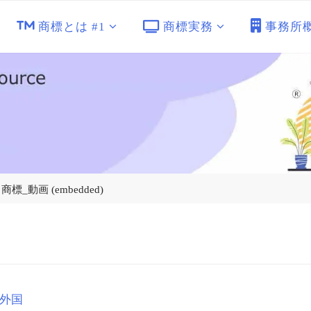
商標とは #1
商標実務
事務所
商標_動画 (embedded)
外国