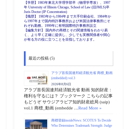
【学歴】1983年東北大学理学部卒（物理学専攻）、1997
年 University of Illinois Chicago, School of Law (旧JMLS)卒
Juris Doctor (IP Concentration)
【職歴】 1983年から1984年まで大手印刷会社、1984年か
ら1997年まで国内特許事務所および米国法律事務所にそ
れぞれ勤務。1999年に有明国際特許事務所設立
【編集方針】 国内外の商標とその関連情報をわかり易
く、より早く正確に提供し、少しでも実務関係者や関心
が有る方の役に立つことを目指しております。
最近の投稿 (5)
アラブ首長国連邦経済観光省 商標_動画
(embedded) vol.3
2026年8月6日
アラブ首長国連邦経済観光省 動画 知的財産：
権利を守るには？ ブックマーク こちらの記事
もどうぞ サウジアラビア知的財産総局 (saip)
vol.1 商標_動画 (embedde …
Read More »
商標登録insideNews: SCOTUS To Decide
Who Determines Trademark Strength: Judge