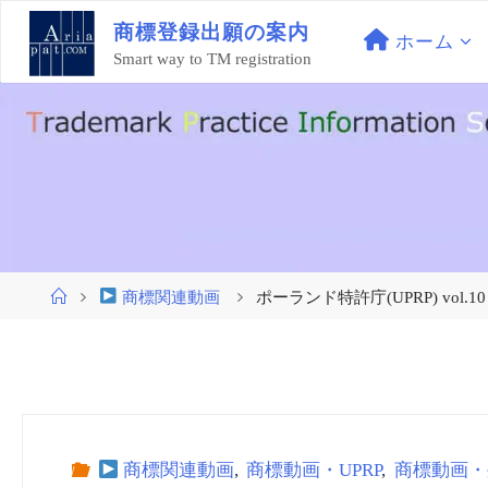
コ
商
標
登
録
出
願
の
案
内
ン
ホーム
Smart way to TM registration
テ
ン
ツ
へ
ス
キ
ッ
プ
ホ
商標関連動画
ポーランド特許庁(UPRP) vol.10 
ー
ム
商標関連動画
,
商標動画・UPRP
,
商標動画・