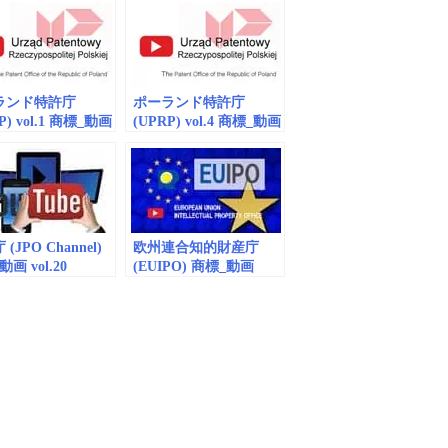
ランド特許庁
ポーランド特許庁
P) vol.1 商標_動画
(UPRP) vol.4 商標_動画
dded/playlist)
(embedded/playlist)
(JPO Channel)
欧州連合知的財産庁
画 vol.20
(EUIPO) 商標_動画
dded/playlist) –
(embedded) vol.11
of Counterfeit
cts