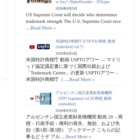
or Jury? | BakerHostetler – JDSupra
2026年8月5日
US Supreme Court will decide who determines
trademark strength The U.S. Supreme Court rece
…
Read More »
米国特許商標庁 (USPTO) 商標_動画
(embedded) vol.73
2026年8月4日
米国特許商標庁 動画 USPTOアワー ― マドリ
ッド協定議定書に基づく国際出願および
「Trademark Center」の更新 USPTOアワー –
米国特許商標庁（ …
Read More »
アルゼンチン国立産業財産権機関
（INPI Argentina) vol.20 商標_動画
（embedded）
2026年8月2日
アルゼンチン国立産業財産権機関 動画 20 – 商
標 – 行政手続：権利の喪失、無効、および失
効（第1部~第3部） ブックマーク こちらの記
事もどうぞ アル …
Read More »