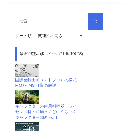
合
検
検
索
法
索
対
象:
ソート順
デ
ー
最近閲覧数の多いページ (24-48 HOURS)
タ
ベ
国際登録出願（マドプロ）の様式
MM2～MM21
の解説
ー
ス
キャラクターの使用料率
ライ
センス料の相場ってどのくらい？
(EUR-
キャラクター関連 vol.1
Lex)