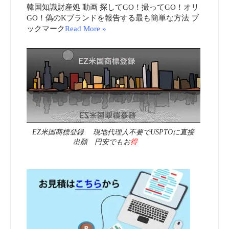
韓国知識財産処 動画 探してGO！撮ってGO！オリ
GO！偽のKブランドを報告する最も簡単な方法 ブ
ックマーク
Read More »
EZ米国商標登録 現地代理人不要でUSPTOに直接
出願 円安でもお
得