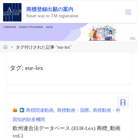
コ
商
標
登
録
出
願
の
案
内
ン
テ
Smart way to TM registration
ン
ツ
へ
ス
ホ
タグ付けされた記事 "eur-lex"
キ
ー
ッ
ム
プ
タグ:
eur-lex
商標関連動画
,
商標動画・国際
,
商標動画・外
国知的財産機関
欧州連合法データベース (EUR-Lex) 商標_動画
vol.1