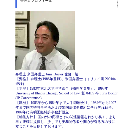
管理者プロフィール
弁理士 米国弁護士 Juris Doctor 佐藤 勝
【資格】 弁理士(1986年登録)、米国弁護士（イリノイ州 2001年
登録）
【学歴】1983年東北大学理学部卒（物理学専攻）、1997年
University of Illinois Chicago, School of Law (旧JMLS)卒 Juris Doctor
(IP Concentration)
【職歴】 1983年から1984年まで大手印刷会社、1984年から1997
年まで国内特許事務所および米国法律事務所にそれぞれ勤務。
1999年に有明国際特許事務所設立
【編集方針】 国内外の商標とその関連情報をわかり易く、より
早く正確に提供し、少しでも実務関係者や関心が有る方の役に
立つことを目指しております。