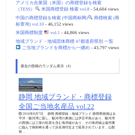
アメリカ合衆国（米国）の商標登録を検索
（TESS）
米国商標登録 検索 vol.8
- 54,604 views
中国の商標登録を検索 (中国商标网)
商標検索 (商
标查询) vol.10
- 46,152 views
米国商標制度
vol.1
- 44,866 views
地域ブランド・地域団体商標 47都道府県別 一覧
ご当地ブランドを商標から一纏め
- 43,797 views
過去の投稿のランダム表示（4）
静岡 地域ブランド・商標登録
全国ご当地名産品 vol.22
2016年8月7日 静岡 商標登録・地域ブランド 静岡県南側は太
平洋・駿河湾に面し、駿河湾の東側には伊豆半島があり、駿河湾
の西側には三保の松原を含む海岸線があり、その海岸線は遠州灘
に臨んで御前崎を通って浜名湖付近まで延長されています。山梨
県 …