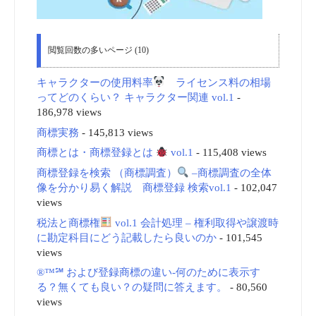
閲覧回数の多いページ (10)
キャラクターの使用料率
ライセンス料の相場
ってどのくらい？ キャラクター関連 vol.1
-
186,978 views
商標実務
- 145,813 views
商標とは・商標登録とは
vol.1
- 115,408 views
商標登録を検索 （商標調査）
–商標調査の全体
像を分かり易く解説 商標登録 検索vol.1
- 102,047
views
税法と商標権
vol.1 会計処理 – 権利取得や譲渡時
に勘定科目にどう記載したら良いのか
- 101,545
views
®™℠ および登録商標の違い-何のために表示す
る？無くても良い？の疑問に答えます。
- 80,560
views