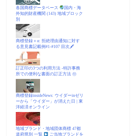
各国商標データベース
国内・海
商
外知的財産機関 (143) 地域ブロック
別
標
_
商標登録＋α: 拒絶理由通知に対す
る意見書記載例#1-#107 目次🖋
動
画
訂正印の3つの利用方法 -特許事務
所での便利な書面の訂正方法 ㊞
vol.1”
商標登録insideNews: ウイダーinゼリ
ーから「ウイダー」が消えた日 | 東
洋経済オンライン
地域ブランド・地域団体商標 47都
道府県別 一覧
ご当地ブランドを