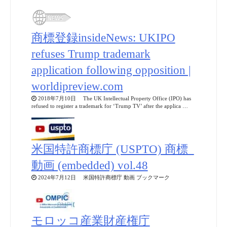
商標登録insideNews: UKIPO
refuses Trump trademark
application following opposition |
worldipreview.com
2018年7月10日 The UK Intellectual Property Office (IPO) has
refused to register a trademark for ‘Trump TV’ after the applica …
米国特許商標庁 (USPTO) 商標_
動画 (embedded) vol.48
2024年7月12日 米国特許商標庁 動画 ブックマーク
モロッコ産業財産権庁