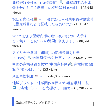
商標登録を検索 （商標調査）
–商標調査の全体
像を分かり易く解説 商標登録 検索vol.1
- 102,048
views
税法と商標権
vol.1 会計処理 – 権利取得や譲渡時
に勘定科目にどう記載したら良いのか
- 101,547
views
®™℠ および登録商標の違い-何のために表示す
る？無くても良い？の疑問に答えます。
- 80,561
views
アメリカ合衆国（米国）の商標登録を検索
（TESS）
米国商標登録 検索 vol.8
- 54,604 views
中国の商標登録を検索 (中国商标网)
商標検索 (商
标查询) vol.10
- 46,153 views
米国商標制度
vol.1
- 44,867 views
地域ブランド・地域団体商標 47都道府県別 一覧
ご当地ブランドを商標から一纏め
- 43,798 views
過去の投稿のランダム表示（4）