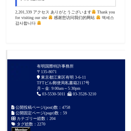
2,201,339 アクセス ありがとうございます
Thank you
for visiting our site
感谢您访问我们的网站
액세스
감사합니다
有明国際特許事務所
〒135-8071
東京都江東区有明 3-6-11
TFTビル郵便局私書箱2117号
月～金: 9:00am～5:30pm
03-5530-5011
03-3528-3210
公開投稿ページ(post)数：4758
公開固定ページ(page)数：59
カテゴリー総数：204
タグ総数：2270