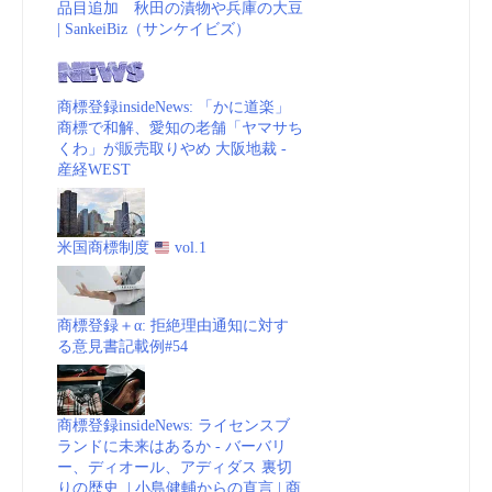
品目追加 秋田の漬物や兵庫の大豆
| SankeiBiz（サンケイビズ）
商標登録insideNews: 「かに道楽」
商標で和解、愛知の老舗「ヤマサち
くわ」が販売取りやめ 大阪地裁 -
産経WEST
米国商標制度
vol.1
商標登録＋α: 拒絶理由通知に対す
る意見書記載例#54
商標登録insideNews: ライセンスブ
ランドに未来はあるか - バーバリ
ー、ディオール、アディダス 裏切
りの歴史 | 小島健輔からの直言 | 商