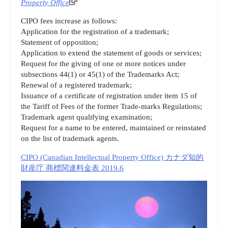
Property Office
公
CIPO fees increase as follows:
式
Application for the registration of a trademark;
Statement of opposition;
ブ
Application to extend the statement of goods or services;
Request for the giving of one or more notices under
ロ
subsections 44(1) or 45(1) of the Trademarks Act;
Renewal of a registered trademark;
グ”
Issuance of a certificate of registration under item 15 of
the Tariff of Fees of the former Trade‑marks Regulations;
Trademark agent qualifying examination;
Request for a name to be entered, maintained or reinstated
on the list of trademark agents.
CIPO (Canadian Intellectual Property Office) カナダ知的
財産庁 商標関連料金表 2019.6