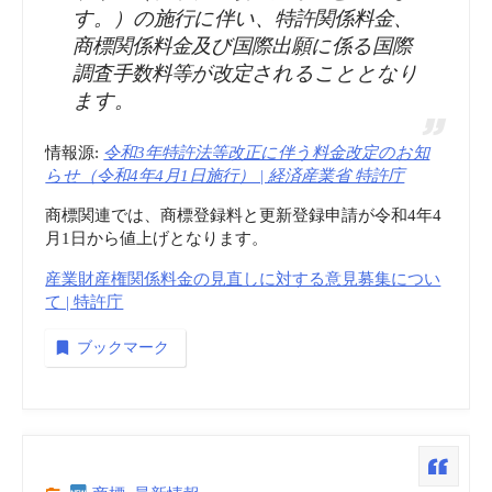
手
す。）の施行に伴い、特許関係料金、
商標関係料金及び国際出願に係る国際
数
調査手数料等が改定されることとなり
ます。
料
体
情報源:
令和3年特許法等改正に伴う料金改定のお知
らせ（令和4年4月1日施行） | 経済産業省 特許庁
系
商標関連では、商標登録料と更新登録申請が令和4年4
月1日から値上げとなります。
改
産業財産権関係料金の見直しに対する意見募集につい
編
て | 特許庁
ブックマーク
（’23
年
8.1