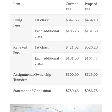
Item
Current
Propsed
Fee
Fee
Filing
1st class:
$347.35
$434.19
Fees
Each additional
$105.26
$131.58
class:
Renewal
1st class:
$421.02
$526.28
Fees
Each additional
$131.58
$164.47
class:
Assignments/Ownership
$100.00
$125.00
Transfers
Statement of Opposition
$789.43
$986.78