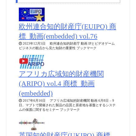
欧州連合知的財産庁(EUIPO) 商
標_動画(embedded) vol.76
2023年12月5日 欧州連合知的財産庁 動画 IPとビデオゲーム
ビジネスの観点から見た知財の重要性 ブックマーク
アフリカ広域知的財産機関
(ARIPO) vol.4 商標_動画
(embedded)
2017年6月16日 アフリカ広域知的財産機関 動画 6月8日 – 9
日、マプトで開催された製品の品質と原産地を基盤とするシステ
ムの保護に関するセミナー ブックマーク
英国知的財産庁(UKIPO) 商標_