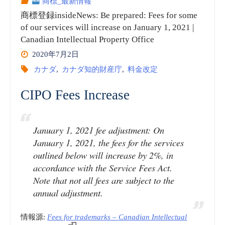
商標_最新情報
施
商標登録insideNews: Be prepared: Fees for some
行)
of our services will increase on January 1, 2021 |
Canadian Intellectual Property Office
|
2020年7月2日
カナダ
,
カナダ知的財産庁
,
料金改定
韓
CIPO Fees Increase
国
知
January 1, 2021 fee adjustment: On
的
January 1, 2021, the fees for the services
outlined below will increase by 2%, in
財
accordance with the Service Fees Act.
Note that not all fees are subject to the
産
annual adjustment.
庁
情報源:
Fees for trademarks – Canadian Intellectual