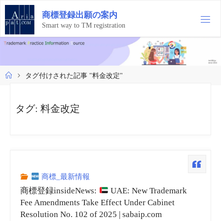
コ
商
標
登
録
出
願
の
案
内
ン
テ
Smart way to TM registration
ン
ツ
へ
ス
ホ
タグ付けされた記事 "料金改定"
キ
ー
ッ
ム
プ
タグ:
料金改定
商標_最新情報
商標登録insideNews:
UAE: New Trademark
Fee Amendments Take Effect Under Cabinet
Resolution No. 102 of 2025 | sabaip.com