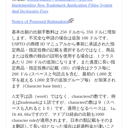
Implementing New Trademark Application Filing System
Effect
And Increasing Fees
Under
Notice of Proposed Rulemaking
基本出願の出願手数料は 250 ドルから 350 ドルに増加
Cabinet
します。不完全な申請の場合は追加 100 ドルです。
USPTO の商標 ID マニュアルから事前に承認された指
Resolution
定商品・指定役務の記載を選択するのではなく、商品
または役務の独自の説明を使用する場合は、1 クラス
No.
あたり 200 ドルの追加になります。また過度に長い指
定商品・指定役務の記載（ID）の場合はクラス毎に
102
200 ドル (スペースと句読点を含む、最初の 1,000 文
字を超える 1,000 文字の追加グループ毎) が加算され
of
ます（Character base limit）。
⚠文字は語（word）ではなく、charactersの数です。例
2025
えばtrademarkは１語ですが、characterの数は９（スペ
ースも入れると１０）です。適用となるベースは、1a,
|
1b 44, 66aですので、マドプロ経由の出願も1000
character ruleが適用されます。日本の類記載をそのま
sabaip.com”
ま翻訳して長いIDとなった場合は超過料金が凄いこと