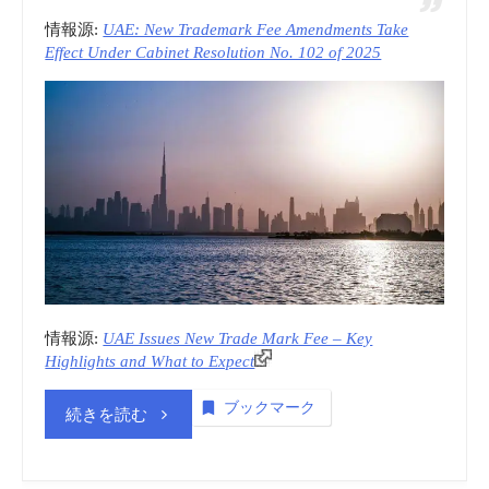
情報源:
UAE: New Trademark Fee Amendments Take
Effect Under Cabinet Resolution No. 102 of 2025
情報源:
UAE Issues New Trade Mark Fee – Key
Highlights and What to Expect
ブックマーク
“商
続きを読む
標