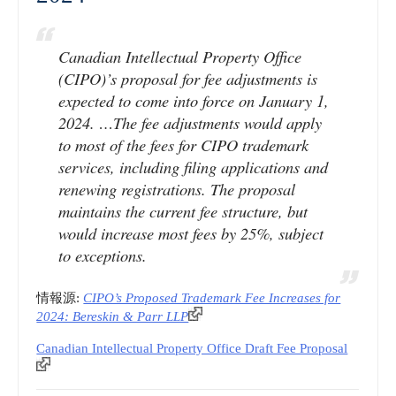
Trademark
Canadian Intellectual Property Office
Application
(CIPO)’s proposal for fee adjustments is
Filing
expected to come into force on January 1,
2024. …The fee adjustments would apply
System
to most of the fees for CIPO trademark
services, including filing applications and
And
renewing registrations. The proposal
maintains the current fee structure, but
Increasing
would increase most fees by 25%, subject
to exceptions.
Fees
|
情報源:
CIPO’s Proposed Trademark Fee Increases for
2024: Bereskin & Parr LLP
mondaq.com”
Canadian Intellectual Property Office Draft Fee Proposal