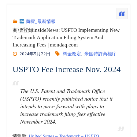
登
録
商標_最新情報
商標登録insideNews: USPTO Implementing New
insideNews:
Trademark Application Filing System And
Increasing Fees | mondaq.com
2024年5月22日
料金改定
,
米国特許商標庁
UAE:
USPTO Fee Increase Nov. 2024
New
Trademark
The U.S. Patent and Trademark Office
(USPTO) recently published notice that it
Fee
intends to move forward with plans to
increase trademark filing fees effective
Amendments
November 2024.
Take
情報源:
United States – Trademark – USPTO