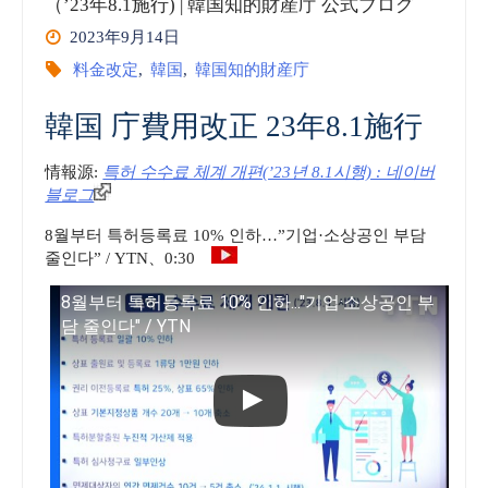
（’23年8.1施行) | 韓国知的財産庁 公式ブログ
2023年9月14日
料金改定
,
韓国
,
韓国知的財産庁
韓国 庁費用改正 23年8.1施行
情報源:
특허 수수료 체계 개편(’23년 8.1시행) : 네이버
블로그
8월부터 특허등록료 10% 인하…”기업·소상공인 부담
줄인다” / YTN、0:30
8월부터 특허등록료 10% 인하..."기업·소상공인 부
담 줄인다" / YTN