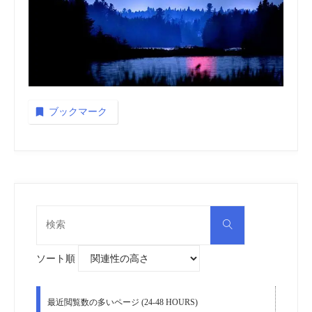
ブックマーク
検
検
索
索
対
象:
ソート順
最近閲覧数の多いページ (24-48 HOURS)