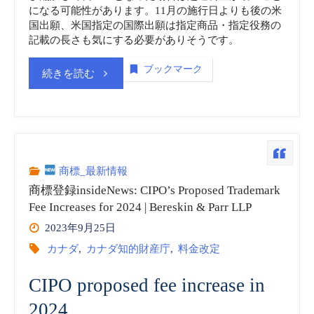
になる可能性があります。11月の施行日よりも後の米
国出願、米国指定の国際出願は指定商品・指定役務の
記載の長さも気にする必要がありそうです。
ブックマーク
“商
続きを読む
標
登
録
商標_最新情報
商標登録insideNews: CIPO’s Proposed Trademark
insideNews:
Fee Increases for 2024 | Bereskin & Parr LLP
2023年9月25日
USPTO
カナダ
,
カナダ知的財産庁
,
料金改定
Implementing
CIPO proposed fee increase in
New
2024