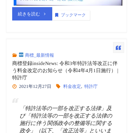
“商
続きを読む
ブックマーク
標
登
録
商標_最新情報
商標登録insideNews: 令和3年特許法等改正に伴
insideNews:
う料金改定のお知らせ（令和4年4月1日施行） |
特許庁
韓
2021年12月27日
料金改定
,
特許庁
国
「特許法等の一部を改正する法律」及
特
び「特許法等の一部を改正する法律の
許
施行に伴う関係政令の整備等に関する
政令」（以下、「改正法等」といいま