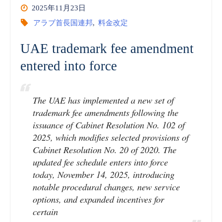
2025年11月23日
アラブ首長国連邦
,
料金改定
UAE trademark fee amendment
entered into force
The UAE has implemented a new set of
trademark fee amendments following the
issuance of Cabinet Resolution No. 102 of
2025, which modifies selected provisions of
Cabinet Resolution No. 20 of 2020. The
updated fee schedule enters into force
today, November 14, 2025, introducing
notable procedural changes, new service
options, and expanded incentives for
certain