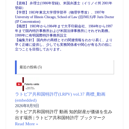
【資格】 弁理士(1986年登録)、米国弁護士（イリノイ州 2001年
登録）
【学歴】1983年東北大学理学部卒（物理学専攻）、1997年
University of Illinois Chicago, School of Law (旧JMLS)卒 Juris Doctor
(IP Concentration)
【職歴】 1983年から1984年まで大手印刷会社、1984年から1997
年まで国内特許事務所および米国法律事務所にそれぞれ勤務。
1999年に有明国際特許事務所設立
【編集方針】 国内外の商標とその関連情報をわかり易く、より
早く正確に提供し、少しでも実務関係者や関心が有る方の役に
立つことを目指しております。
最近の投稿 (5)
ラトビア共和国特許庁(LRPV) vol.37 商標_動画
(embedded)
2026年8月9日
ラトビア共和国特許庁 動画 知的財産が価値を生み
出す場所 | ラトビア共和国特許庁 ブックマーク
Read More »