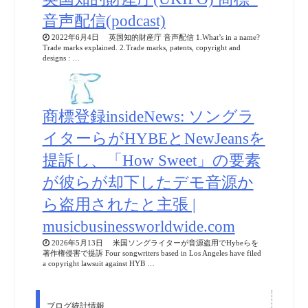
音声配信(podcast)
2022年6月4日 英国知的財産庁 音声配信 1.What’s in a name?
Trade marks explained. 2.Trade marks, patents, copyright and
designs : …
商標登録insideNews: ソングラ
イターらがHYBEとNewJeansを
提訴し、「How Sweet」の要素
が彼らが却下したデモ音源か
ら盗用されたと主張 |
musicbusinessworldwide.com
2026年5月13日 米国ソングライターが音源盗用でHybeらを
著作権侵害で提訴 Four songwriters based in Los Angeles have filed
a copyright lawsuit against HYB …
ブログ統計情報