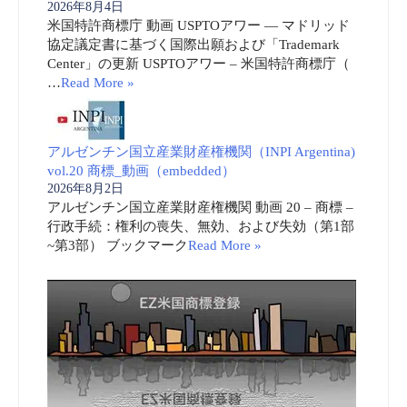
2026年8月4日
米国特許商標庁 動画 USPTOアワー ― マドリッド
協定議定書に基づく国際出願および「Trademark
Center」の更新 USPTOアワー – 米国特許商標庁（
…
Read More »
アルゼンチン国立産業財産権機関（INPI Argentina)
vol.20 商標_動画（embedded）
2026年8月2日
アルゼンチン国立産業財産権機関 動画 20 – 商標 –
行政手続：権利の喪失、無効、および失効（第1部
~第3部） ブックマーク
Read More »