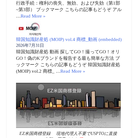
行政手続：権利の喪失、無効、および失効（第1部
~第3部） ブックマーク こちらの記事もどうぞ アル
…
Read More »
韓国知識財産処 (MOIP) vol.4 商標_動画 (embedded)
2026年7月31日
韓国知識財産処 動画 探してGO！撮ってGO！オリ
GO！偽のKブランドを報告する最も簡単な方法 ブ
ックマーク こちらの記事もどうぞ 韓国知識財産処
(MOIP) vol.2 商標_ …
Read More »
EZ米国商標登録 現地代理人不要でUSPTOに直接