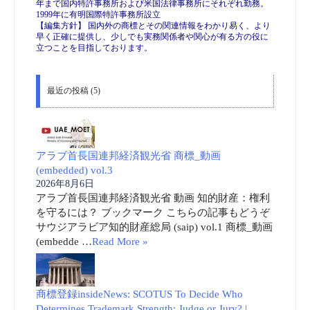
年まで国内特許事務所および米国法律事務所にそれぞれ勤務。
1999年に有明国際特許事務所設立
【編集方針】 国内外の商標とその関連情報をわかり易く、より
早く正確に提供し、少しでも実務関係者や関心が有る方の役に
立つことを目指しております。
最近の投稿 (5)
アラブ首長国連邦経済観光省 商標_動画
(embedded) vol.3
2026年8月6日
アラブ首長国連邦経済観光省 動画 知的財産：権利
を守るには？ ブックマーク こちらの記事もどうぞ
サウジアラビア知的財産総局 (saip) vol.1 商標_動画
(embedde …
Read More »
商標登録insideNews: SCOTUS To Decide Who
Determines Trademark Strength: Judge or Jury? |