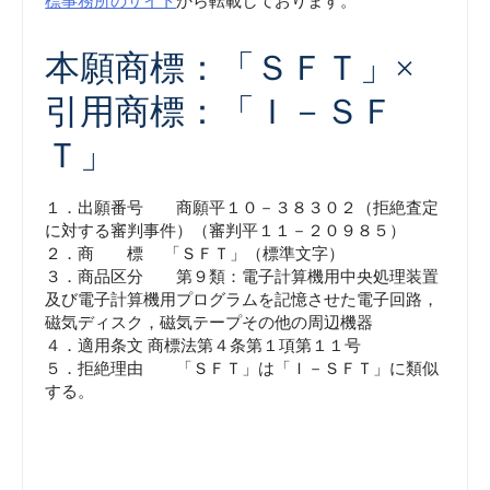
標事務所のサイト
から転載しております。
本願商標：「ＳＦＴ」×
引用商標：「Ｉ－ＳＦ
Ｔ」
１．出願番号 商願平１０－３８３０２（拒絶査定
に対する審判事件）（審判平１１－２０９８５）
２．商 標 「ＳＦＴ」（標準文字）
３．商品区分 第９類：電子計算機用中央処理装置
及び電子計算機用プログラムを記憶させた電子回路，
磁気ディスク，磁気テープその他の周辺機器
４．適用条文 商標法第４条第１項第１１号
５．拒絶理由 「ＳＦＴ」は「Ｉ－ＳＦＴ」に類似
する。