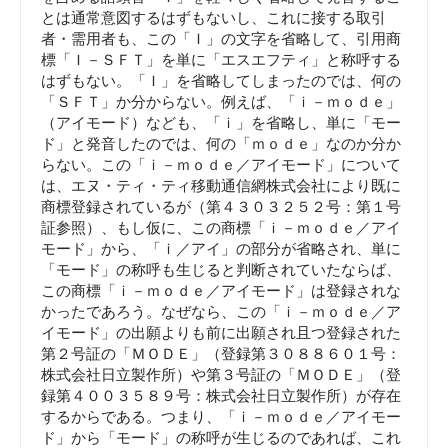
とは通常意図するはずもないし、これに接する取引
者・需用者も、この「Ｉ」の文字を省略して、引用商
標「Ｉ－ＳＦＴ」を単に「エスエフティ」と称呼する
はずもない。「Ｉ」を省略してしまったのでは、何の
「ＳＦＴ」か分からない。例えば、「ｉ－ｍｏｄｅ」
（アイモード）なども、「ｉ」を省略し、単に「モー
ド」と発音したのでは、何の「ｍｏｄｅ」なのか分か
らない。この「ｉ－ｍｏｄｅ／アイモード」について
は、エヌ・ティ・ティ移動通信網株式会社により既に
商標登録されているが（第４３０３２５２号：第１号
証参照）、もし仮に、この商標「ｉ－ｍｏｄｅ／アイ
モード」から、「ｉ／アイ」の部分が省略され、単に
「モード」の称呼も生じると判断されていたならば、
この商標「ｉ－ｍｏｄｅ／アイモード」は登録されな
かったであろう。なぜなら、この「ｉ－ｍｏｄｅ／ア
イモード」の出願よりも前に出願され且つ登録された
第２号証の「ＭＯＤＥ」（登録第３０８８６０１号：
株式会社日立製作所）や第３号証の「ＭＯＤＥ」（登
録第４００３５８９号：株式会社日立製作所）が存在
するからである。つまり、「ｉ－ｍｏｄｅ／アイモー
ド」から「モード」の称呼が生じるのであれば、これ