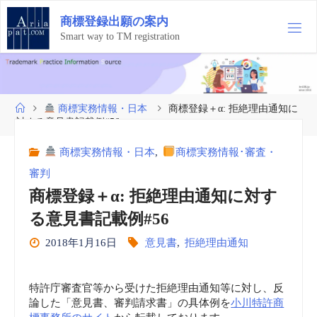
コ
商
標
登
録
出
願
の
案
内
ン
テ
Smart way to TM registration
ン
ツ
へ
ス
ホ
商標実務情報・日本
商標登録＋α: 拒絶理由通知に
キ
ー
対する意見書記載例#56
ッ
ム
プ
商標実務情報・日本
,
商標実務情報･審査・
審判
商標登録＋α: 拒絶理由通知に対す
る意見書記載例#56
2018年1月16日
意見書
,
拒絶理由通知
特許庁審査官等から受けた拒絶理由通知等に対し、反
論した「意見書、審判請求書」の具体例を
小川特許商