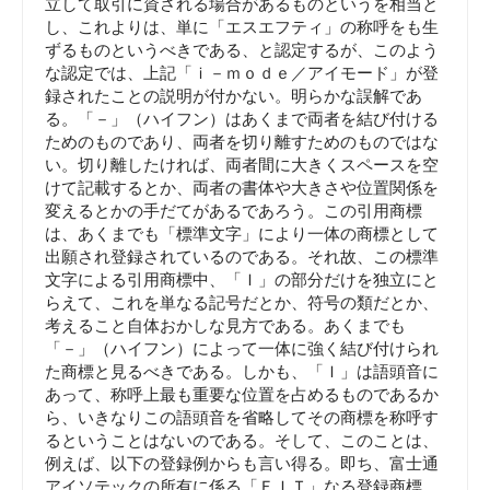
立して取引に資される場合があるものというを相当と
し、これよりは、単に「エスエフティ」の称呼をも生
ずるものというべきである、と認定するが、このよう
な認定では、上記「ｉ－ｍｏｄｅ／アイモード」が登
録されたことの説明が付かない。明らかな誤解であ
る。「－」（ハイフン）はあくまで両者を結び付ける
ためのものであり、両者を切り離すためのものではな
い。切り離したければ、両者間に大きくスペースを空
けて記載するとか、両者の書体や大きさや位置関係を
変えるとかの手だてがあるであろう。この引用商標
は、あくまでも「標準文字」により一体の商標として
出願され登録されているのである。それ故、この標準
文字による引用商標中、「Ｉ」の部分だけを独立にと
らえて、これを単なる記号だとか、符号の類だとか、
考えること自体おかしな見方である。あくまでも
「－」（ハイフン）によって一体に強く結び付けられ
た商標と見るべきである。しかも、「Ｉ」は語頭音に
あって、称呼上最も重要な位置を占めるものであるか
ら、いきなりこの語頭音を省略してその商標を称呼す
るということはないのである。そして、このことは、
例えば、以下の登録例からも言い得る。即ち、富士通
アイソテックの所有に係る「ＦＩＴ」なる登録商標