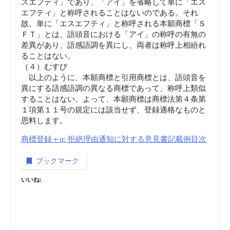
スエフティ」であり、「アイ」を省略して単に「エス
エフティ」と称呼されることはないのである。それ
故、単に「エスエフティ」と称呼される本願商標「Ｓ
ＦＴ」とは、語頭音における「アイ」の称呼の有無の
差異があり、語感語調を異にし、両者は称呼上相紛れ
ることはない。
（４）むすび
以上のように、本願商標と引用商標とは、語頭音を
異にする語感語調の異なる商標であって、称呼上類似
することはない。よって、本願商標は商標法第４条第
１項第１１号の規定には該当せず、登録適格なものと
思料します。
商標登録＋α: 拒絶理由通知に対する意見書記載例目次
ブックマーク
いいね: