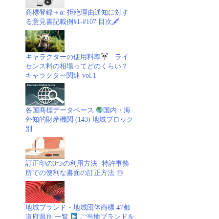
商標登録＋α: 拒絶理由通知に対す
る意見書記載例#1-#107 目次🖋
キャラクターの使用料率
ライ
センス料の相場ってどのくらい？
キャラクター関連 vol.1
各国商標データベース
国内・海
外知的財産機関 (143) 地域ブロック
別
訂正印の3つの利用方法 -特許事務
所での便利な書面の訂正方法 ㊞
地域ブランド・地域団体商標 47都
道府県別 一覧
ご当地ブランドを