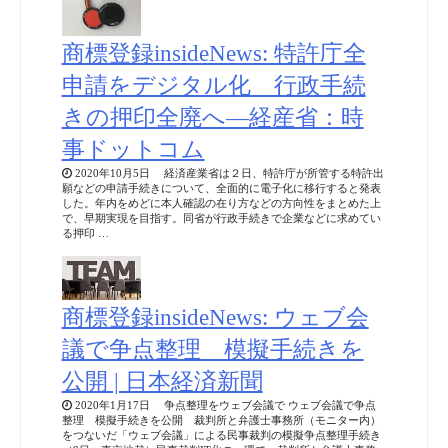
商標登録insideNews: 特許庁全
申請をデジタル化 行政手続
きの押印全廃へ―経産省：時
事ドットコム
2020年10月5日 経済産業省は２日、特許庁が所管する特許出
願などの申請手続きについて、全面的に電子化に移行すると発表
した。年内をめどに本人確認の在り方などの方向性をまとめた上
で、早期実現を目指す。同省が行政手続きで企業などに求めてい
る押印 …
商標登録insideNews: ウェブ会
議で争点整理 模擬手続きを
公開 | 日本経済新聞
2020年1月17日 争点整理をウェブ会議で ウェブ会議で争点
整理 模擬手続きを公開 裁判所と弁護士事務所（モニター内）
をつないだ「ウェブ会議」による民事裁判の模擬争点整理手続き