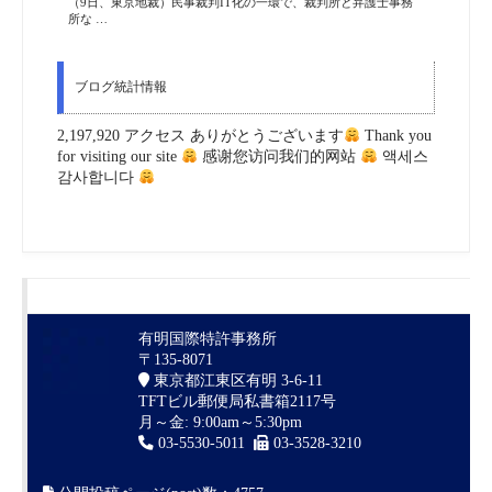
（9日、東京地裁）民事裁判IT化の一環で、裁判所と弁護士事務
所な …
ブログ統計情報
2,197,920 アクセス ありがとうございます
Thank you
for visiting our site
感谢您访问我们的网站
액세스
감사합니다
有明国際特許事務所
〒135-8071
東京都江東区有明 3-6-11
TFTビル郵便局私書箱2117号
月～金: 9:00am～5:30pm
03-5530-5011
03-3528-3210