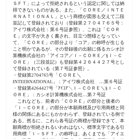
ＳＦＴ」によって拒絶されるという認定に関しては納
得できないものがある。また、「ＣＯＲＥ／ＩＮＴＥ
ＲＮＡＴＩＯＮＡＬ」という商標が図形も交えて二段
並記して登録されており（登録第２７０４７６５号：
アイワ株式会社：第６号証参照）、これは「ＣＯＲ
Ｅ」の文字が大きく書され、目立つ態様となってい
て、「ＣＯＲＥ」の部分より「コア」の称呼が生じる
こと明かであるが、その登録後の出願に係るカシオ計
算機株式会社の「アイコア／Ｉ－ＣＯＲＥ／§Ｉ－Ｃ
ＯＲＥ」（三段並記）も登録第４２６４４２７号とし
て登録されている（第７号証参照）。
・登録第2704765号「ＣＯＲＥ＼
INTEERNATIONAL」：アイワ株式会社 …第６号証
・登録第4264427号「ｱｲｺｱ＼Ｉ－ＣＯＲＥ＼§Ｉ－Ｃ
ＯＲＥ」：カシオ計算機株式会社…第７号証
これなども、前者の「ＣＯＲＥ」の部分と後者の
「Ｉ－ＣＯＲＥ」の部分が本願商標及び引用商標と同
様の関係にあるにもかかわらず、登録されている例で
ある。然るに、これら各号証の商標が登録できて、本
願商標が拒絶されるいわれはない。標準文字である引
用商標「Ｉ－ＳＦＴ」の称呼は、あくまでも「アイエ