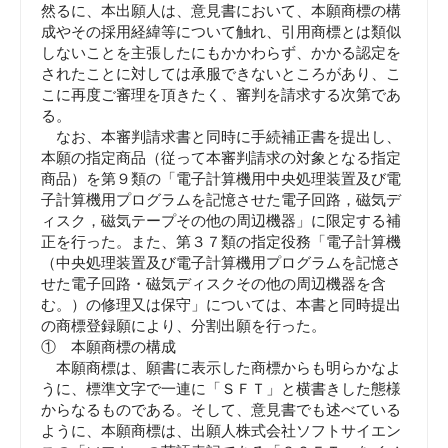
然るに、本出願人は、意見書において、本願商標の構
成やその採用経緯等について触れ、引用商標とは類似
しないことを主張したにもかかわらず、かかる認定を
されたことに対しては承服できないところがあり、こ
こに再度ご審理を頂きたく、審判を請求する次第であ
る。
なお、本審判請求書と同時に手続補正書を提出し、
本願の指定商品（従って本審判請求の対象となる指定
商品）を第９類の「電子計算機用中央処理装置及び電
子計算機用プログラムを記憶させた電子回路，磁気デ
ィスク，磁気テープその他の周辺機器」に限定する補
正を行った。また、第３７類の指定役務「電子計算機
（中央処理装置及び電子計算機用プログラムを記憶さ
せた電子回路・磁気ディスクその他の周辺機器を含
む。）の修理又は保守」については、本書と同時提出
の商標登録願により、分割出願を行った。
① 本願商標の構成
本願商標は、願書に表示した商標からも明らかなよ
うに、標準文字で一連に「ＳＦＴ」と横書きした態様
からなるものである。そして、意見書でも述べている
ように、本願商標は、出願人株式会社ソフトサイエン