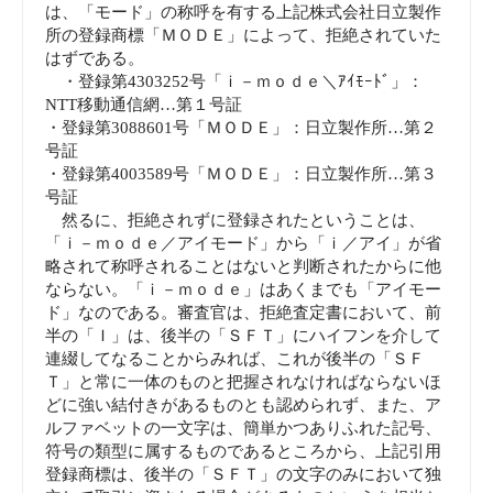
は、「モード」の称呼を有する上記株式会社日立製作
所の登録商標「ＭＯＤＥ」によって、拒絶されていた
はずである。
・登録第4303252号「ｉ－ｍｏｄｅ＼ｱｲﾓｰﾄﾞ」：
NTT移動通信網…第１号証
・登録第3088601号「ＭＯＤＥ」：日立製作所…第２
号証
・登録第4003589号「ＭＯＤＥ」：日立製作所…第３
号証
然るに、拒絶されずに登録されたということは、
「ｉ－ｍｏｄｅ／アイモード」から「ｉ／アイ」が省
略されて称呼されることはないと判断されたからに他
ならない。「ｉ－ｍｏｄｅ」はあくまでも「アイモー
ド」なのである。審査官は、拒絶査定書において、前
半の「Ｉ」は、後半の「ＳＦＴ」にハイフンを介して
連綴してなることからみれば、これが後半の「ＳＦ
Ｔ」と常に一体のものと把握されなければならないほ
どに強い結付きがあるものとも認められず、また、ア
ルファベットの一文字は、簡単かつありふれた記号、
符号の類型に属するものであるところから、上記引用
登録商標は、後半の「ＳＦＴ」の文字のみにおいて独