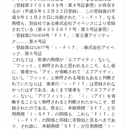
（登録第２７０１８３９号：第４号証参照）が存在す
るが（平成６年１２月２２日登録）、この登録後の平
成９年１１月２０日に出願された「ｉ－ＦＩＴ」なる
商標も、別会社である株式会社アイペックにより登録
されている（第４２５２６７７号：第５号証参照）。
・登録第2701839号「ＦＩＴ」：富士通アイソテッ
ク………第４号証
・登録第4252677号「ｉ－ＦＩＴ」：株式会社アイペ
ック…第５号証
これなどは、前者の商標が「エフアイティ」ないし
「フィット」と称呼されると思われるところ、もし仮
に、後者から「アイ」が省略されて「エフアイティ」
ないし「フィット」と称呼される場合もあると判断さ
れていたならば、後者の「ｉ－ＦＩＴ」は登録されな
かったはずである。あくまで後者を「アイエフアイテ
ィ」ないし「アイフィット」と、「ｉ」（アイ）を省
略することなく称呼されると判断されたからこそ、登
録されたのである。然るに、本願商標「ＳＦＴ」と引
用商標「Ｉ－ＳＦＴ」の関係も、これら「ＦＩＴ」と
「ｉ－ＦＩＴ」の関係と同様に非類似と見るべきであ
り、それ故に、本願商標「ＳＦＴ」が引用商標「Ｉ－