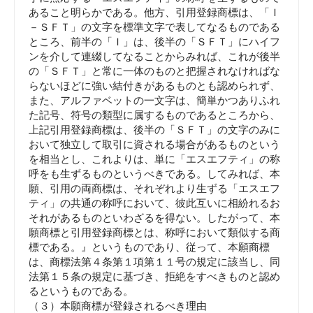
あること明らかである。他方、引用登録商標は、「Ｉ
－ＳＦＴ」の文字を標準文字で表してなるものである
ところ、前半の「Ｉ」は、後半の「ＳＦＴ」にハイフ
ンを介して連綴してなることからみれば、これが後半
の「ＳＦＴ」と常に一体のものと把握されなければな
らないほどに強い結付きがあるものとも認められず、
また、アルファベットの一文字は、簡単かつありふれ
た記号、符号の類型に属するものであるところから、
上記引用登録商標は、後半の「ＳＦＴ」の文字のみに
おいて独立して取引に資される場合があるものという
を相当とし、これよりは、単に「エスエフティ」の称
呼をも生ずるものというべきである。してみれば、本
願、引用の両商標は、それぞれより生ずる「エスエフ
ティ」の共通の称呼において、彼此互いに相紛れるお
それがあるものといわざるを得ない。したがって、本
願商標と引用登録商標とは、称呼において類似する商
標である。』というものであり、従って、本願商標
は、商標法第４条第１項第１１号の規定に該当し、同
法第１５条の規定に基づき、拒絶をすべきものと認め
るというものである。
（３）本願商標が登録されるべき理由