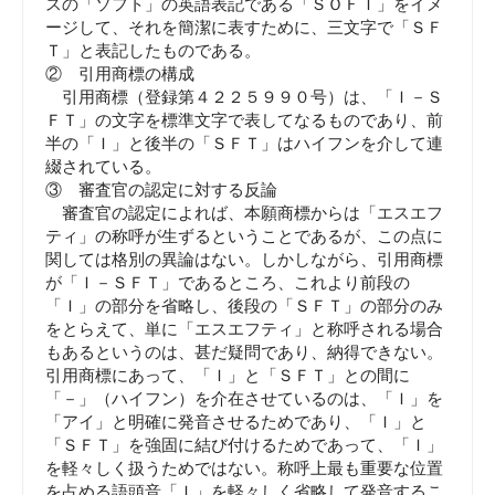
スの「ソフト」の英語表記である「ＳＯＦＴ」をイメ
ージして、それを簡潔に表すために、三文字で「ＳＦ
Ｔ」と表記したものである。
② 引用商標の構成
引用商標（登録第４２２５９９０号）は、「Ｉ－Ｓ
ＦＴ」の文字を標準文字で表してなるものであり、前
半の「Ｉ」と後半の「ＳＦＴ」はハイフンを介して連
綴されている。
③ 審査官の認定に対する反論
審査官の認定によれば、本願商標からは「エスエフ
ティ」の称呼が生ずるということであるが、この点に
関しては格別の異論はない。しかしながら、引用商標
が「Ｉ－ＳＦＴ」であるところ、これより前段の
「Ｉ」の部分を省略し、後段の「ＳＦＴ」の部分のみ
をとらえて、単に「エスエフティ」と称呼される場合
もあるというのは、甚だ疑問であり、納得できない。
引用商標にあって、「Ｉ」と「ＳＦＴ」との間に
「－」（ハイフン）を介在させているのは、「Ｉ」を
「アイ」と明確に発音させるためであり、「Ｉ」と
「ＳＦＴ」を強固に結び付けるためであって、「Ｉ」
を軽々しく扱うためではない。称呼上最も重要な位置
を占める語頭音「Ｉ」を軽々しく省略して発音するこ