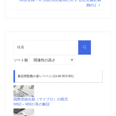
例#52
検
検
索
索
対
象:
ソート順
最近閲覧数の多いページ (24-48 HOURS)
国際登録出願（マドプロ）の様式
MM2～MM21
の解説