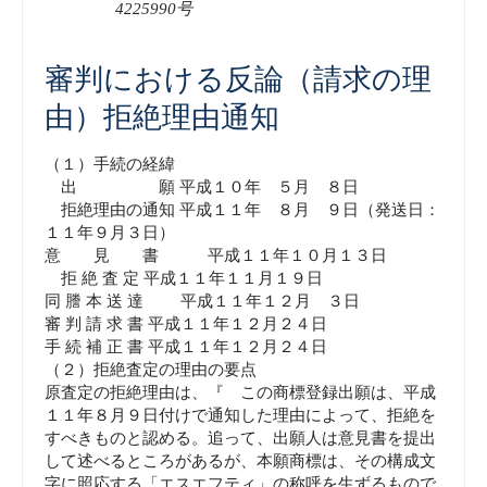
4225990号
審判における反論（請求の理
由）拒絶理由通知
（１）手続の経緯
出 願 平成１０年 ５月 ８日
拒絶理由の通知 平成１１年 ８月 ９日（発送日：
１１年９月３日）
意 見 書 平成１１年１０月１３日
拒 絶 査 定 平成１１年１１月１９日
同 謄 本 送 達 平成１１年１２月 ３日
審 判 請 求 書 平成１１年１２月２４日
手 続 補 正 書 平成１１年１２月２４日
（２）拒絶査定の理由の要点
原査定の拒絶理由は、『 この商標登録出願は、平成
１１年８月９日付けで通知した理由によって、拒絶を
すべきものと認める。追って、出願人は意見書を提出
して述べるところがあるが、本願商標は、その構成文
字に照応する「エスエフティ」の称呼を生ずるもので