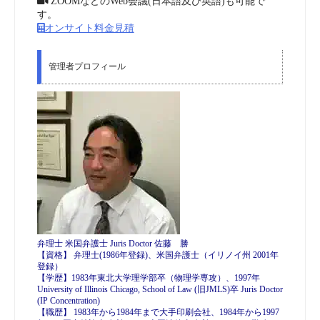
ZOOMなどのWeb会議(日本語及び英語)も可能で
す。
オンサイト料金見積
管理者プロフィール
弁理士 米国弁護士 Juris Doctor 佐藤 勝
【資格】 弁理士(1986年登録)、米国弁護士（イリノイ州 2001年
登録）
【学歴】1983年東北大学理学部卒（物理学専攻）、1997年
University of Illinois Chicago, School of Law (旧JMLS)卒 Juris Doctor
(IP Concentration)
【職歴】 1983年から1984年まで大手印刷会社、1984年から1997