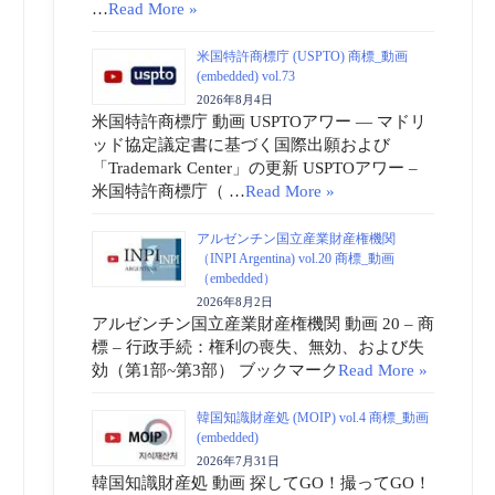
…
Read More »
米国特許商標庁 (USPTO) 商標_動画
(embedded) vol.73
2026年8月4日
米国特許商標庁 動画 USPTOアワー ― マドリ
ッド協定議定書に基づく国際出願および
「Trademark Center」の更新 USPTOアワー –
米国特許商標庁（ …
Read More »
アルゼンチン国立産業財産権機関
（INPI Argentina) vol.20 商標_動画
（embedded）
2026年8月2日
アルゼンチン国立産業財産権機関 動画 20 – 商
標 – 行政手続：権利の喪失、無効、および失
効（第1部~第3部） ブックマーク
Read More »
韓国知識財産処 (MOIP) vol.4 商標_動画
(embedded)
2026年7月31日
韓国知識財産処 動画 探してGO！撮ってGO！