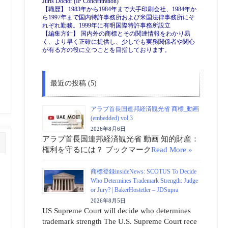
Juris Doctor (IP Concentration)
【職歴】 1983年から1984年まで大手印刷会社、1984年か
ら1997年まで国内特許事務所および米国法律事務所にそ
れぞれ勤務。1999年に有明国際特許事務所設立
【編集方針】 国内外の商標とその関連情報をわかり易
く、より早く正確に提供し、少しでも実務関係者や関心
が有る方の役に立つことを目指しております。
最近の投稿 (5)
アラブ首長国連邦経済観光省 商標_動画
(embedded) vol.3
2026年8月6日
アラブ首長国連邦経済観光省 動画 知的財産：
権利を守るには？ ブックマーク
Read More »
商標登録insideNews: SCOTUS To Decide
Who Determines Trademark Strength: Judge
or Jury? | BakerHostetler – JDSupra
2026年8月5日
US Supreme Court will decide who determines
trademark strength The U.S. Supreme Court rece