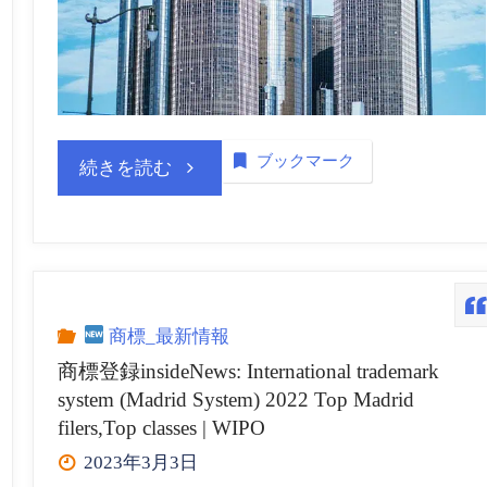
WIPO”
ブックマーク
“米
続きを読む
国
特
許
商標_最新情報
商標登録insideNews: International trademark
商
system (Madrid System) 2022 Top Madrid
filers,Top classes | WIPO
標
2023年3月3日