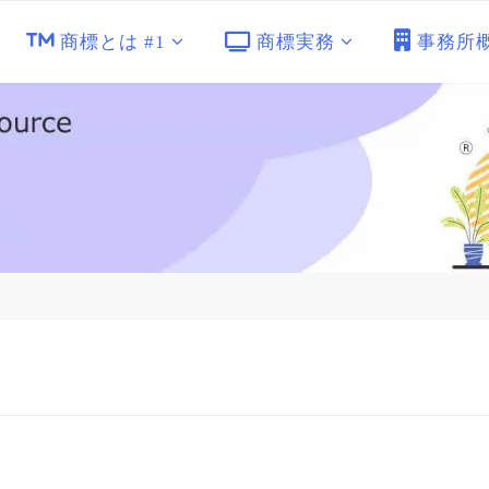
商標とは #1
商標実務
事務所