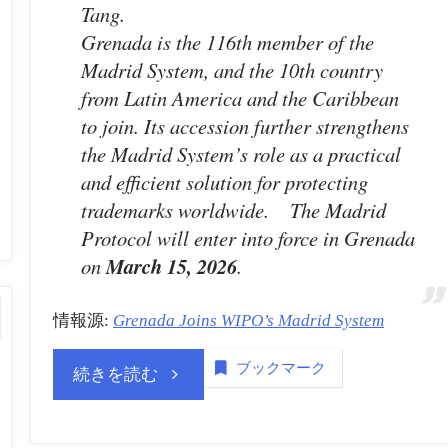
Tang.
Grenada is the 116th member of the
Madrid System, and the 10th country
from Latin America and the Caribbean
to join. Its accession further strengthens
the Madrid System’s role as a practical
and efficient solution for protecting
trademarks worldwide. The Madrid
Protocol will enter into force in Grenada
on
March 15, 2026
.
情報源:
Grenada Joins WIPO’s Madrid System
ブックマーク
“商
続きを読む
標