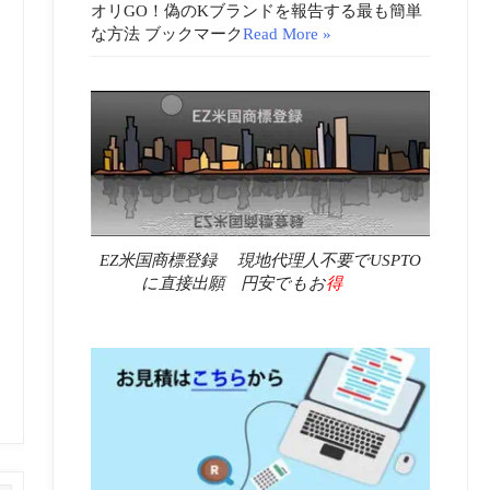
オリGO！偽のKブランドを報告する最も簡単
な方法 ブックマーク
Read More »
EZ米国商標登録 現地代理人不要でUSPTO
に直接出願 円安でもお
得