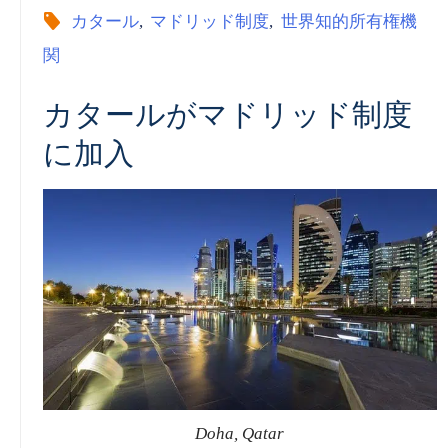
カタール
,
マドリッド制度
,
世界知的所有権機
Changes
関
Coming
カタールがマドリッド制度
に加入
Up
for
Jersey,
UK
|
WIPO”
Doha, Qatar