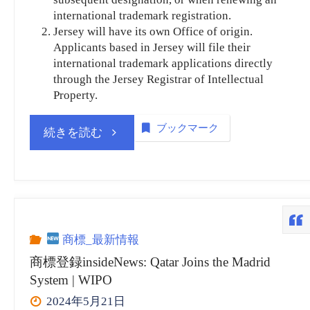
international trademark registration.
Jersey will have its own Office of origin.
Applicants based in Jersey will file their
international trademark applications directly
through the Jersey Registrar of Intellectual
Property.
ブックマーク
“商
続きを読む
標
登
録
商標_最新情報
商標登録insideNews: Qatar Joins the Madrid
insideNews:
System | WIPO
2024年5月21日
Procedural