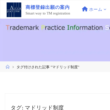
コ
商
標
登
録
出
願
の
案
内
ン
ホーム
Smart way to TM registration
テ
ン
ツ
へ
ス
キ
ッ
プ
ホ
タグ付けされた記事 "マドリッド制度"
ー
ム
タグ:
マドリッド制度