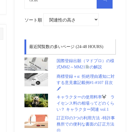
対
索
象:
ソート順
最近閲覧数の多いページ (24-48 HOURS)
国際登録出願（マドプロ）の様
式MM2～MM21
の解説
商標登録＋α: 拒絶理由通知に対
する意見書記載例#1-#107 目次
🖋
キャラクターの使用料率
ラ
イセンス料の相場ってどのくら
い？ キャラクター関連 vol.1
訂正印の3つの利用方法 -特許事
務所での便利な書面の訂正方法
㊞