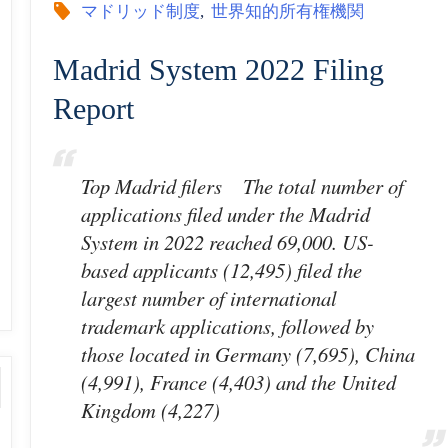
マドリッド制度
,
世界知的所有権機関
庁
Madrid System 2022 Filing
(USPTO)
Report
商
標
Top Madrid filers The total number of
applications filed under the Madrid
_
System in 2022 reached 69,000. US-
based applicants (12,495) filed the
動
largest number of international
画
trademark applications, followed by
those located in Germany (7,695), China
(embedded)
(4,991), France (4,403) and the United
Kingdom (4,227)
vol.42”