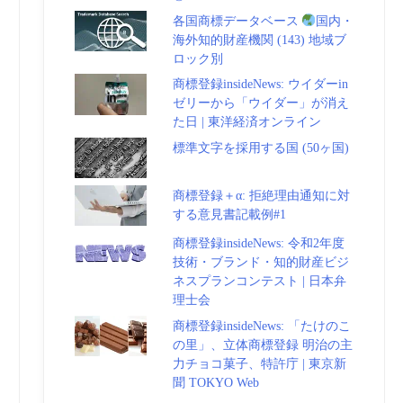
各国商標データベース
国内・
海外知的財産機関 (143) 地域ブ
ロック別
商標登録insideNews: ウイダーin
ゼリーから「ウイダー」が消え
た日 | 東洋経済オンライン
標準文字を採用する国 (50ヶ国)
商標登録＋α: 拒絶理由通知に対
する意見書記載例#1
商標登録insideNews: 令和2年度
技術・ブランド・知的財産ビジ
ネスプランコンテスト | 日本弁
理士会
商標登録insideNews: 「たけのこ
の里」、立体商標登録 明治の主
力チョコ菓子、特許庁 | 東京新
聞 TOKYO Web