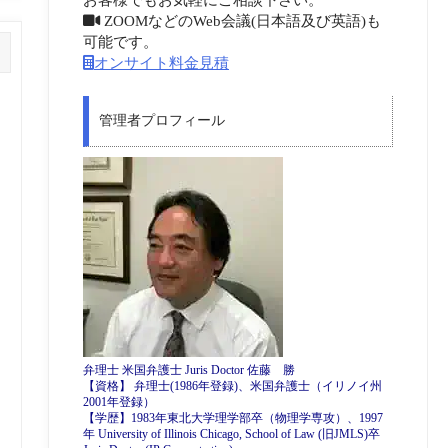
ZOOMなどのWeb会議(日本語及び英語)も
可能です。
オンサイト料金見積
管理者プロフィール
弁理士 米国弁護士 Juris Doctor 佐藤 勝
【資格】 弁理士(1986年登録)、米国弁護士（イリノイ州
2001年登録）
【学歴】1983年東北大学理学部卒（物理学専攻）、1997
年 University of Illinois Chicago, School of Law (旧JMLS)卒