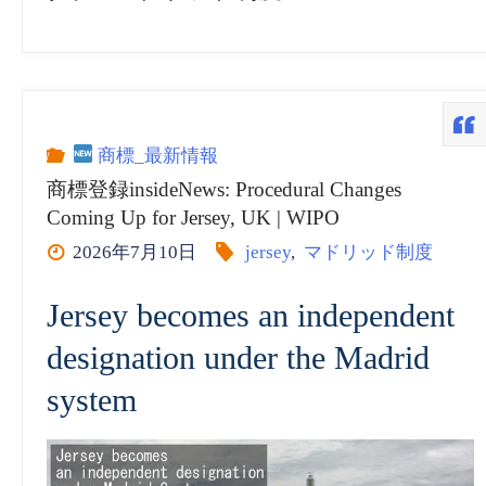
商標_最新情報
商標登録insideNews: Procedural Changes
Coming Up for Jersey, UK | WIPO
2026年7月10日
jersey
,
マドリッド制度
Jersey becomes an independent
designation under the Madrid
system