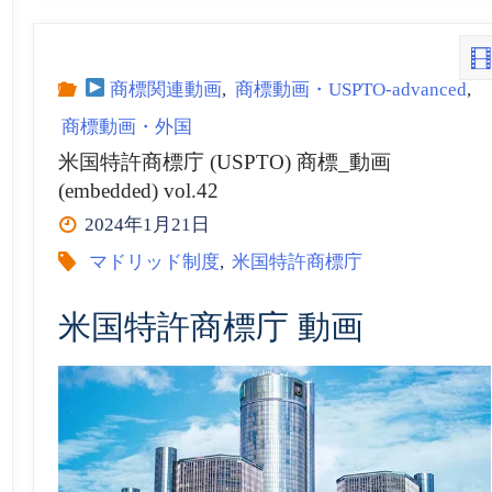
登
録
商標関連動画
,
商標動画・USPTO-advanced
,
商標動画・外国
insideNews:
米国特許商標庁 (USPTO) 商標_動画
(embedded) vol.42
Grenada
2024年1月21日
Joins
マドリッド制度
,
米国特許商標庁
WIPO’s
米国特許商標庁 動画
Madrid
System
|