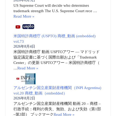
2026年8月5日
US Supreme Court will decide who determines
trademark strength The U.S. Supreme Court rece …
Read More »
米国特許商標庁 (USPTO) 商標_動画 (embedded)
vol.73
2026年8月4日
米国特許商標庁 動画 USPTOアワー ― マドリッド
協定議定書に基づく国際出願および「Trademark
Center」の更新 USPTOアワー – 米国特許商標庁（
…
Read More »
アルゼンチン国立産業財産権機関（INPI Argentina)
vol.20 商標_動画（embedded）
2026年8月2日
アルゼンチン国立産業財産権機関 動画 20 – 商標 –
行政手続：権利の喪失、無効、および失効（第1部
~第3部） ブックマーク
Read More »