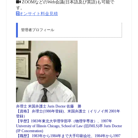
ZOOMなどのWeb会議(日本語及び英語)も可能で
す。
オンサイト料金見積
管理者プロフィール
弁理士 米国弁護士 Juris Doctor 佐藤 勝
【資格】 弁理士(1986年登録)、米国弁護士（イリノイ州 2001年
登録）
【学歴】1983年東北大学理学部卒（物理学専攻）、1997年
University of Illinois Chicago, School of Law (旧JMLS)卒 Juris Doctor
(IP Concentration)
【職歴】 1983年から1984年まで大手印刷会社、1984年から1997