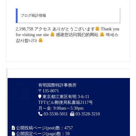
ブログ統計情報
2,198,758 アクセス ありがとうございます
Thank you
for visiting our site
感谢您访问我们的网站
액세스
감사합니다
有明国際特許事務所
〒135-8071
東京都江東区有明 3-6-11
TFTビル郵便局私書箱2117号
月～金: 9:00am～5:30pm
03-5530-5011
03-3528-3210
公開投稿ページ(post)数：4757
公開固定ページ(page)数：59