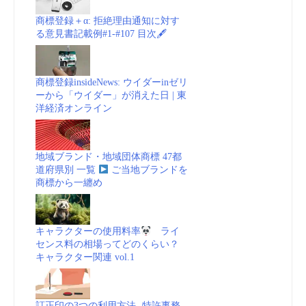
権
商標登録＋α: 拒絶理由通知に対す
る意見書記載例#1-#107 目次🖋
の
重
商標登録insideNews: ウイダーinゼリ
ーから「ウイダー」が消えた日 | 東
要
洋経済オンライン
性
地域ブランド・地域団体商標 47都
を
道府県別 一覧
ご当地ブランドを
商標から一纏め
自
覚
キャラクターの使用料率
ライ
センス料の相場ってどのくらい？
キャラクター関連 vol.1
(The
Economist)
訂正印の3つの利用方法 -特許事務