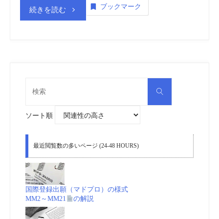
ブックマーク
“商
続きを読む
標
登
録
検
検
索
insideNews:
索
対
象:
ソート順
中
国
最近閲覧数の多いページ (24-48 HOURS)
も
商
国際登録出願（マドプロ）の様式
MM2～MM21
の解説
標