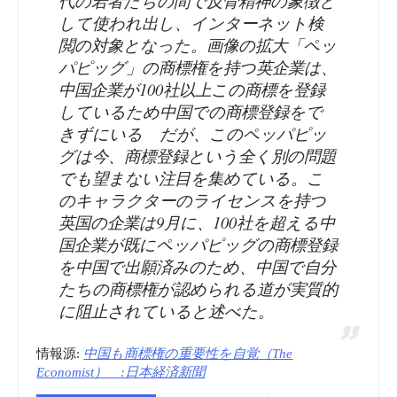
代の若者たちの間で反骨精神の象徴と
して使われ出し、インターネット検
閲の対象となった。画像の拡大「ペッ
パピッグ」の商標権を持つ英企業は、
中国企業が100社以上この商標を登録
しているため中国での商標登録をで
きずにいる だが、このペッパピッ
グは今、商標登録という全く別の問題
でも望まない注目を集めている。こ
のキャラクターのライセンスを持つ
英国の企業は9月に、100社を超える中
国企業が既にペッパピッグの商標登録
を中国で出願済みのため、中国で自分
たちの商標権が認められる道が実質的
に阻止されていると述べた。
情報源:
中国も商標権の重要性を自覚（The
Economist） :日本経済新聞