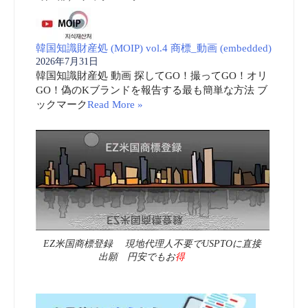
韓国知識財産処 (MOIP) vol.4 商標_動画 (embedded)
2026年7月31日
韓国知識財産処 動画 探してGO！撮ってGO！オリ
GO！偽のKブランドを報告する最も簡単な方法 ブ
ックマーク
Read More »
EZ米国商標登録 現地代理人不要でUSPTOに直接
出願 円安でもお
得