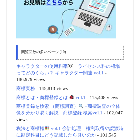
閲覧回数の多いページ (10)
キャラクターの使用料率
ライセンス料の相場
ってどのくらい？ キャラクター関連 vol.1
-
186,979 views
商標実務
- 145,813 views
商標とは・商標登録とは
vol.1
- 115,408 views
商標登録を検索 （商標調査）
–商標調査の全体
像を分かり易く解説 商標登録 検索vol.1
- 102,047
views
税法と商標権
vol.1 会計処理 – 権利取得や譲渡時
に勘定科目にどう記載したら良いのか
- 101,545