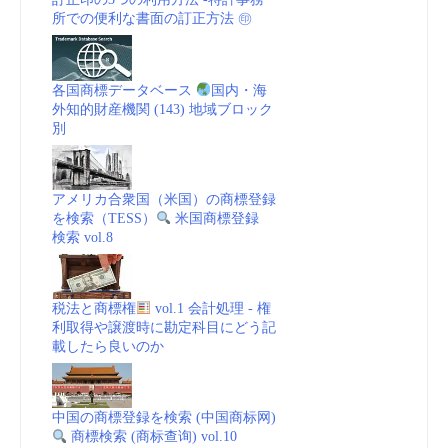
所での便利な書面の訂正方法 ㊞
|
日
各国商標データベース
国内・海
外知的財産機関 (143) 地域ブロック
本
別
経
アメリカ合衆国（米国）の商標登録
済
を検索（TESS）
米国商標登録
検索 vol.8
新
聞”
税法と商標権
vol.1 会計処理 - 権
利取得や譲渡時に勘定科目にどう記
載したら良いのか
中国の商標登録を検索 (中国商标网)
商標検索 (商标查询) vol.10