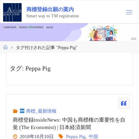
コ
商
標
登
録
出
願
の
案
内
ン
テ
Smart way to TM registration
ン
ツ
へ
ス
ホ
タグ付けされた記事 "Peppa Pig"
キ
ー
ッ
ム
プ
タグ:
Peppa Pig
商標_最新情報
商標登録insideNews: 中国も商標権の重要性を自
覚 (The Economist) | 日本経済新聞
2018年10月10日
Peppa Pig
,
中国