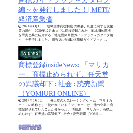
商標ガイドブック～カタログ
編～を発行しました！| METI/
経済産業省
2021年4月1日 地域団体商標制度 の概要、制度に関する支援
策のほか、2020年12月末までに商標登録された「地域団体商標」
を写真と共に紹介する「地域団体商標ガイドブック～カタログ編
～」を発行しました。 情報源: 地域団体商標ガイドブック …
商標登録insideNews: 「マリカ
ー」商標止められず、任天堂
の異議却下 : 社会 : 読売新聞
（YOMIURI ONLINE）
2017年3月8日 任天堂の人気レーシングゲーム「マリオカ
ート」の略称として使われている「マリカー」が、他の企業に商
標登録されていたことが分かった。 情報源: 「マリカー」商標止
められず、任天堂の異議却下 : 社会 : 読売新聞（YOMI …