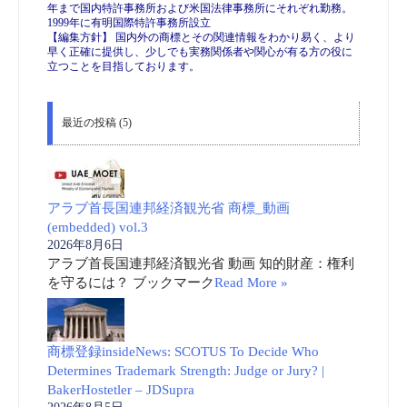
年まで国内特許事務所および米国法律事務所にそれぞれ勤務。
1999年に有明国際特許事務所設立
【編集方針】 国内外の商標とその関連情報をわかり易く、より
早く正確に提供し、少しでも実務関係者や関心が有る方の役に
立つことを目指しております。
最近の投稿 (5)
アラブ首長国連邦経済観光省 商標_動画
(embedded) vol.3
2026年8月6日
アラブ首長国連邦経済観光省 動画 知的財産：権利
を守るには？ ブックマーク
Read More »
商標登録insideNews: SCOTUS To Decide Who
Determines Trademark Strength: Judge or Jury? |
BakerHostetler – JDSupra