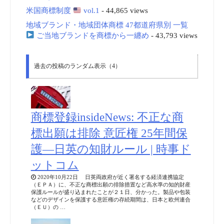
米国商標制度
vol.1
- 44,865 views
地域ブランド・地域団体商標 47都道府県別 一覧
ご当地ブランドを商標から一纏め
- 43,793 views
過去の投稿のランダム表示（4）
商標登録insideNews: 不正な商
標出願は排除 意匠権 25年間保
護―日英の知財ルール | 時事ド
ットコム
2020年10月22日 日英両政府が近く署名する経済連携協定
（ＥＰＡ）に、不正な商標出願の排除措置など高水準の知的財産
保護ルールが盛り込まれたことが２１日、分かった。製品や包装
などのデザインを保護する意匠権の存続期間は、日本と欧州連合
（ＥＵ）の …