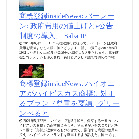
商標登録insideNews: バーレー
ン: 政府費用の値上げとe公告
制度の導入、 Saba IP
2016年6月2日 GCC商標法施行に従って、バーレーンは政府
費用を現状よりも大幅に値上げします。新しい費用は2016年5月
29日より新しい出願及び係属中の出願にも適用されます。電子商
標公報システムも導入され、英語とアラビア語で毎月の毎木曜 …
商標登録insideNews: パイオニ
アがハイビスカス商標に対す
るブランド尊重を要請 | グリー
ンべると
2021年5月22日 パイオニアは5月19日、保有する一連の「ハ
イビスカス商標」の商標権に基づき、第三者がパチスロ及びパチ
ンコ機で「形状が近似するものを含めて」類似する商標の使用を
控え、ハイビスカスブランドを尊重するよう訴えた。同社では、