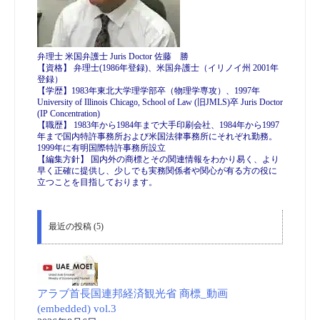
弁理士 米国弁護士 Juris Doctor 佐藤 勝
【資格】 弁理士(1986年登録)、米国弁護士（イリノイ州 2001年
登録）
【学歴】1983年東北大学理学部卒（物理学専攻）、1997年
University of Illinois Chicago, School of Law (旧JMLS)卒 Juris Doctor
(IP Concentration)
【職歴】 1983年から1984年まで大手印刷会社、1984年から1997
年まで国内特許事務所および米国法律事務所にそれぞれ勤務。
1999年に有明国際特許事務所設立
【編集方針】 国内外の商標とその関連情報をわかり易く、より
早く正確に提供し、少しでも実務関係者や関心が有る方の役に
立つことを目指しております。
最近の投稿 (5)
アラブ首長国連邦経済観光省 商標_動画
(embedded) vol.3