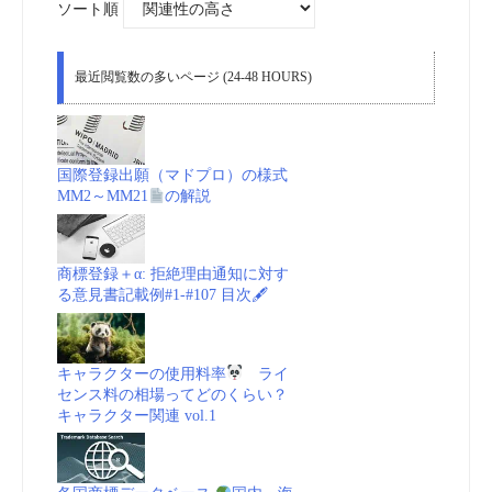
ソート順
最近閲覧数の多いページ (24-48 HOURS)
国際登録出願（マドプロ）の様式
MM2～MM21
の解説
商標登録＋α: 拒絶理由通知に対す
る意見書記載例#1-#107 目次🖋
キャラクターの使用料率
ライ
センス料の相場ってどのくらい？
キャラクター関連 vol.1