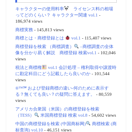
キャラクターの使用料率
ライセンス料の相場
ってどのくらい？ キャラクター関連 vol.1
-
186,974 views
商標実務
- 145,813 views
商標とは・商標登録とは
vol.1
- 115,407 views
商標登録を検索 （商標調査）
–商標調査の全体
像を分かり易く解説 商標登録 検索vol.1
- 102,046
views
税法と商標権
vol.1 会計処理 – 権利取得や譲渡時
に勘定科目にどう記載したら良いのか
- 101,544
views
®™℠ および登録商標の違い-何のために表示す
る？無くても良い？の疑問に答えます。
- 80,559
views
アメリカ合衆国（米国）の商標登録を検索
（TESS）
米国商標登録 検索 vol.8
- 54,602 views
中国の商標登録を検索 (中国商标网)
商標検索 (商
标查询) vol.10
- 46,151 views