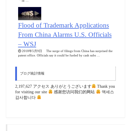
「当 …
Flood of Trademark Applications
From China Alarms U.S. Officials
– WSJ
2018年5月9日 The surge of filings from China has surprised the
patent office. Officials say it could be fueled by cash subs …
ブログ統計情報
2,197,627 アクセス ありがとうございます
Thank you
for visiting our site
感谢您访问我们的网站
액세스
감사합니다