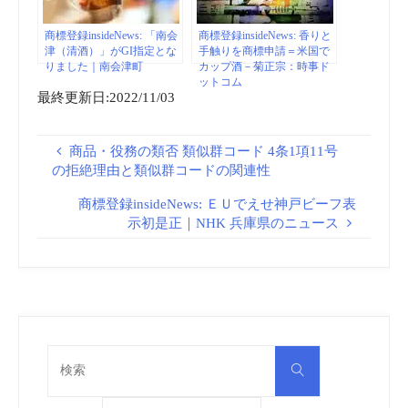
商標登録insideNews: 「南会
商標登録insideNews: 香りと
津（清酒）」がGI指定とな
手触りを商標申請＝米国で
りました｜南会津町
カップ酒－菊正宗：時事ド
ットコム
最終更新日:2022/11/03
商品・役務の類否 類似群コード 4条1項11号
の拒絶理由と類似群コードの関連性
商標登録insideNews: ＥＵでえせ神戸ビーフ表
示初是正｜NHK 兵庫県のニュース
検
検
索
索
対
象: