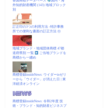
各国商標データベース
国内・海
外知的財産機関 (143) 地域ブロック
別
訂正印の3つの利用方法 -特許事務
所での便利な書面の訂正方法 ㊞
地域ブランド・地域団体商標 47都
道府県別 一覧
ご当地ブランドを
商標から一纏め
商標登録insideNews: ウイダーinゼリ
ーから「ウイダー」が消えた日 | 東
洋経済オンライン
商標登録insideNews: 令和2年度 技
術・ブランド・知的財産ビジネスプ