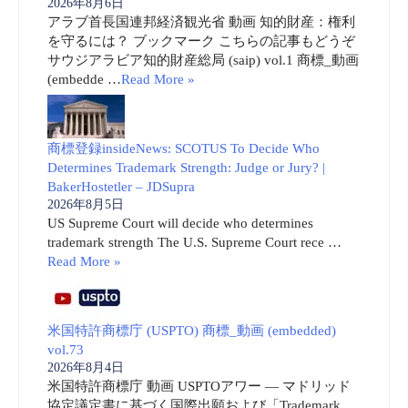
2026年8月6日
アラブ首長国連邦経済観光省 動画 知的財産：権利
を守るには？ ブックマーク こちらの記事もどうぞ
サウジアラビア知的財産総局 (saip) vol.1 商標_動画
(embedde …
Read More »
商標登録insideNews: SCOTUS To Decide Who
Determines Trademark Strength: Judge or Jury? |
BakerHostetler – JDSupra
2026年8月5日
US Supreme Court will decide who determines
trademark strength The U.S. Supreme Court rece …
Read More »
米国特許商標庁 (USPTO) 商標_動画 (embedded)
vol.73
2026年8月4日
米国特許商標庁 動画 USPTOアワー ― マドリッド
協定議定書に基づく国際出願および「Trademark