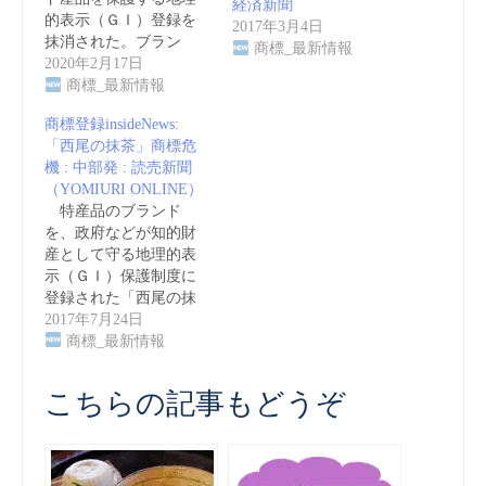
経済新聞
的表示（ＧＩ）登録を
2017年3月4日
抹消された。ブラン
商標_最新情報
ド…
2020年2月17日
商標_最新情報
商標登録insideNews:
「西尾の抹茶」商標危
機 : 中部発 : 読売新聞
（YOMIURI ONLINE）
特産品のブランド
を、政府などが知的財
産として守る地理的表
示（ＧＩ）保護制度に
登録された「西尾の抹
茶…
2017年7月24日
商標_最新情報
こちらの記事もどうぞ