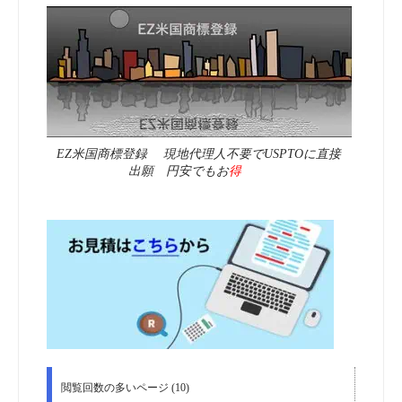
EZ米国商標登録 現地代理人不要でUSPTOに直接
出願 円安でもお
得
閲覧回数の多いページ (10)