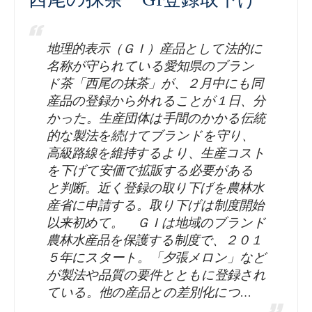
地理的表示（ＧＩ）産品として法的に
名称が守られている愛知県のブラン
ド茶「西尾の抹茶」が、２月中にも同
産品の登録から外れることが１日、分
かった。生産団体は手間のかかる伝統
的な製法を続けてブランドを守り、
高級路線を維持するより、生産コスト
を下げて安価で拡販する必要がある
と判断。近く登録の取り下げを農林水
産省に申請する。取り下げは制度開始
以来初めて。 ＧＩは地域のブランド
農林水産品を保護する制度で、２０１
５年にスタート。「夕張メロン」など
が製法や品質の要件とともに登録され
ている。他の産品との差別化につ…