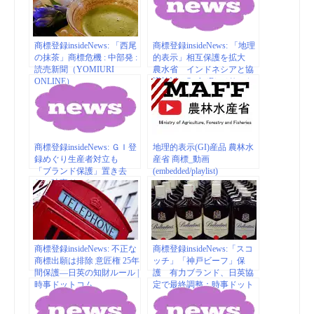
商標登録insideNews: 「西尾
商標登録insideNews: 「地理
の抹茶」商標危機 : 中部発 :
的表示」相互保護を拡大
読売新聞（YOMIURI
農水省 インドネシアと協
ONLINE）
議検討 – SankeiBiz（サンケ
イビズ）
商標登録insideNews: ＧＩ登
地理的表示(GI)産品 農林水
録めぐり生産者対立も
産省 商標_動画
「ブランド保護」置き去
(embedded/playlist)
り：時事ドットコム
商標登録insideNews: 不正な
商標登録insideNews:「スコ
商標出願は排除 意匠権 25年
ッチ」「神戸ビーフ」保
間保護―日英の知財ルール |
護 有力ブランド、日英協
時事ドットコム
定で最終調整：時事ドット
コム