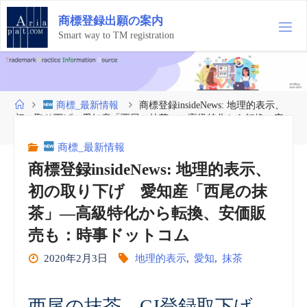
コ
商
標
登
録
出
願
の
案
内
ン
テ
Smart way to TM registration
ン
ツ
へ
ス
ホ
商標_最新情報
商標登録insideNews: 地理的表示、
キ
ー
初の取り下げ 愛知産「西尾の抹茶」―高級特化から転換、安
ッ
ム
価販売も：時事ドットコム
プ
商標_最新情報
商標登録insideNews: 地理的表示、
初の取り下げ 愛知産「西尾の抹
茶」―高級特化から転換、安価販
売も：時事ドットコム
2020年2月3日
地理的表示
,
愛知
,
抹茶
西尾の抹茶 GI登録取下げ