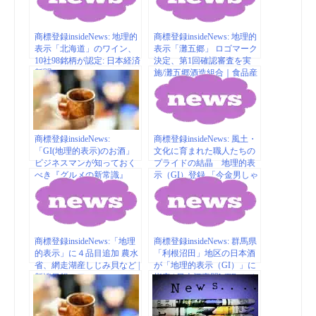
商標登録insideNews: 地理的
商標登録insideNews: 地理的
表示「北海道」のワイン、
表示「灘五郷」 ロゴマーク
10社98銘柄が認定: 日本経済
決定、第1回確認審査を実
新聞
施/灘五郷酒造組合｜食品産
業新聞社ニュースWEB
商標登録insideNews:
商標登録insideNews: 風土・
「GI(地理的表示)のお酒」
文化に育まれた職人たちの
ビジネスマンが知っておく
プライドの結晶 地理的表
べき『グルメの新常識』
示（GI）登録 「今金男しゃ
(79) | マイナビニュース
く」 使用 今金男しゃく 北
海道の塩幻の芋 | 時事ドッ
トコム
商標登録insideNews:「地理
商標登録insideNews: 群馬県
的表示」に４品目追加 農水
「利根沼田」地区の日本酒
省、網走湖産しじみ貝など |
が「地理的表示（GI）」に
新潟日報モア
指定 | 日本酒専門WEBメデ
ィア「SAKETIMES」