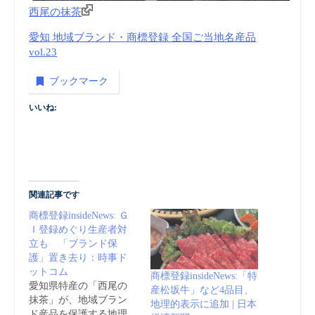
西尾の抹茶
愛知 地域ブランド・商標登録 全国ご当地名産品
vol.23
ブックマーク
いいね:
関連記事です
商標登録insideNews: Ｇ
Ｉ登録めぐり生産者対
立も 「ブランド保
護」置き去り：時事ド
ットコム
商標登録insideNews:「特
愛知県特産の「西尾の
産松坂牛」など4品目、
抹茶」が、地域ブラン
地理的表示に追加 | 日本
ド産品を保護する地理