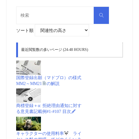
検
検
索
索
対
象:
ソート順
最近閲覧数の多いページ (24-48 HOURS)
国際登録出願（マドプロ）の様式
MM2～MM21
の解説
商標登録＋α: 拒絶理由通知に対す
る意見書記載例#1-#107 目次🖋
キャラクターの使用料率
ライ