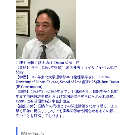
弁理士 米国弁護士 Juris Doctor 佐藤 勝
【資格】 弁理士(1986年登録)、米国弁護士（イリノイ州 2001年
登録）
【学歴】1983年東北大学理学部卒（物理学専攻）、1997年
University of Illinois Chicago, School of Law (旧JMLS)卒 Juris Doctor
(IP Concentration)
【職歴】 1983年から1984年まで大手印刷会社、1984年から1997
年まで国内特許事務所および米国法律事務所にそれぞれ勤務。
1999年に有明国際特許事務所設立
【編集方針】 国内外の商標とその関連情報をわかり易く、より
早く正確に提供し、少しでも実務関係者や関心が有る方の役に
立つことを目指しております。
最近の投稿 (5)