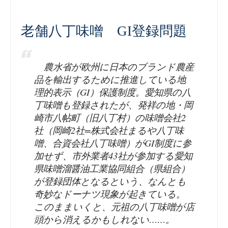
老舗八丁味噌 GI登録問題
農水省が欧州に日本のブランド農産
品を輸出するために推進している地
理的表示（GI）保護制度。愛知県の八
丁味噌も登録されたが、発祥の地・岡
崎市八帖町（旧八丁村）の味噌会社2
社（岡崎2社=株式会社まるや八丁味
噌、合資会社八丁味噌）がGI制度に参
加せず、市外業者43社が参加する愛知
県味噌溜醤油工業協同組合（県組合）
が登録団体となるという、なんとも
奇妙なドーナツ現象が起きている。
このままいくと、元祖の八丁味噌が店
頭から消えるかもしれない……。