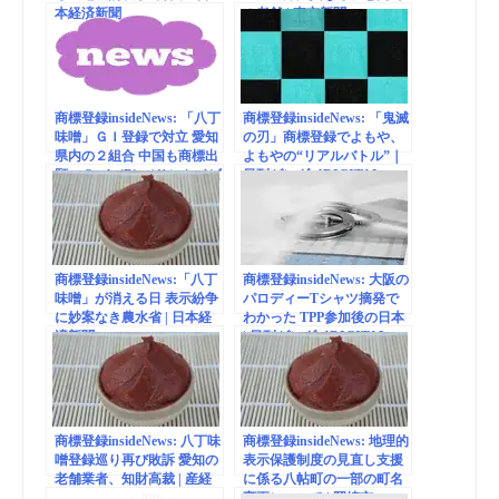
本経済新聞
の老舗 | 東京新聞
商標登録insideNews: 「八丁
商標登録insideNews: 「鬼滅
味噌」ＧＩ登録で対立 愛知
の刃」商標登録でよもや、
県内の２組合 中国も商標出
よもやの“リアルバトル”｜
願 – SankeiBiz（サンケイビ
日刊ゲンダイDIGITAL
ズ）
商標登録insideNews:「八丁
商標登録insideNews: 大阪の
味噌」が消える日 表示紛争
パロディーTシャツ摘発で
に妙案なき農水省 | 日本経
わかった TPP参加後の日本
済新聞
| 日刊ゲンダイDIGITAL
商標登録insideNews: 八丁味
商標登録insideNews: 地理的
噌登録巡り再び敗訴 愛知の
表示保護制度の見直し支援
老舗業者、知財高裁 | 産経
に係る八帖町の一部の町名
ニュース
変更について | 岡崎市