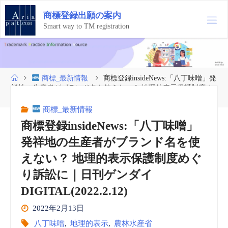
コ
商
標
登
録
出
願
の
案
内
ン
テ
Smart way to TM registration
ン
ツ
へ
ス
ホ
商標_最新情報
商標登録insideNews:「八丁味噌」発
キ
ー
祥地の生産者がブランド名を使えない？ 地理的表示保護制度め
ッ
ム
ぐり訴訟に｜日刊ゲンダイDIGITAL(2022.2.12)
プ
商標_最新情報
商標登録insideNews:「八丁味噌」
発祥地の生産者がブランド名を使
えない？ 地理的表示保護制度めぐ
り訴訟に｜日刊ゲンダイ
DIGITAL(2022.2.12)
2022年2月13日
八丁味噌
,
地理的表示
,
農林水産省