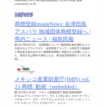
(embedded) vol.61 欧州連合知的財産庁(EUIPO) 商標_動画
(embedded) vol.58 …
商標登録insideNews: 会津田島
アスパラ 地域団体商標登録へ |
県内ニュース | 福島民報
2017年6月21日 会津田島アスパラ 地団登録 南会津町などで
生産されたアスパラガス「会津田島アスパラ」が特許庁の地域名
と商品名を組み合わせた地域団体商標に登録される見通しとなっ
た。実現すれば県内６例目となる。東北経済産業局が２０日に発
表し …
メキシコ産業財産庁(IMPI) vol.
23 商標_動画（embedded）
2023年11月3日 メキシコ産業財産庁 動画 団体的権利
D’Yuvasブランドのオーナー、サントス氏に会う カタリナブラン
ドのオーナー、ロサ・マリアさん エテルナ トラディシオン フィ
ナス ラモンズ ブランドのオーナー、ルイス …