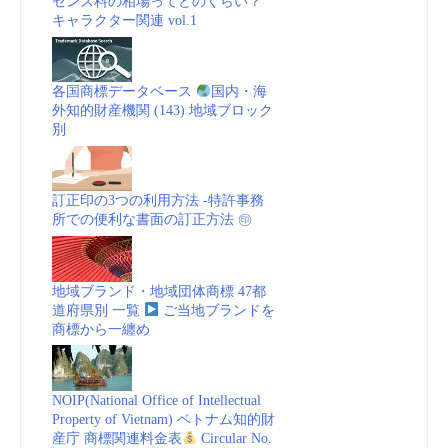
センス料の相場ってどのくらい？
キャラクター関連 vol.1
各国商標データベース
国内・海
外知的財産機関 (143) 地域ブロック
別
訂正印の3つの利用方法 -特許事務
所での便利な書面の訂正方法 ㊞
地域ブランド・地域団体商標 47都
道府県別 一覧
ご当地ブランドを
商標から一纏め
NOIP(National Office of Intellectual
Property of Vietnam) ベトナム知的財
産庁 商標関連料金表
Circular No.