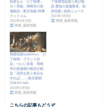
知産なら「八丁味噌」
丁味噌登録巡り再び敗
ＧＩ登録、岡崎市の老
訴 愛知の老舗業者、知
舗敗訴―東京地裁 |時事
財高裁 | 産経ニュース
ドットコム
2023年3月8日
2022年6月29日
商標_最新情報
商標_最新情報
商標登録insideNews:「八
丁味噌」ブランド訴
訟、ついに決着 岡崎
市の老舗側の敗訴が確
定「混同を防ぐ表示を
すれば…」| 東京新聞
TOKYO Web
2024年3月9日
商標_最新情報
こちらの記事もどうぞ