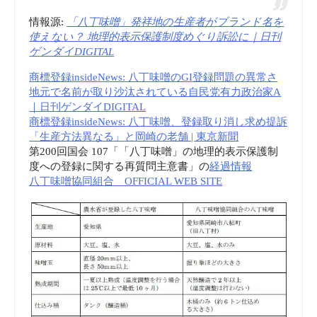
情報源:
「八丁味噌」発祥地の生産者がブランド名を
使えない？ 地理的表示保護制度めぐり訴訟に｜日刊
ゲンダイDIGITAL
商標登録insideNews: 八丁味噌のGI登録問題の異常さ
地元で名前が取り沙汰されている自民党有力政治家A
｜日刊ゲンダイDIGITAL
商標登録insideNews: 八丁味噌、登録取り消し求め提訴
「生産方法異なる」と岡崎の老舗 | 東京新聞
第200回国会 107「「八丁味噌」の地理的表示保護制
度への登録に関する再質問主意書」の
経過情報
八丁味噌協同組合 OFFICIAL WEB SITE