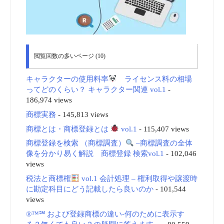
閲覧回数の多いページ (10)
キャラクターの使用料率
ライセンス料の相場
ってどのくらい？ キャラクター関連 vol.1
-
186,974 views
商標実務
- 145,813 views
商標とは・商標登録とは
vol.1
- 115,407 views
商標登録を検索 （商標調査）
–商標調査の全体
像を分かり易く解説 商標登録 検索vol.1
- 102,046
views
税法と商標権
vol.1 会計処理 – 権利取得や譲渡時
に勘定科目にどう記載したら良いのか
- 101,544
views
®™℠ および登録商標の違い-何のために表示す