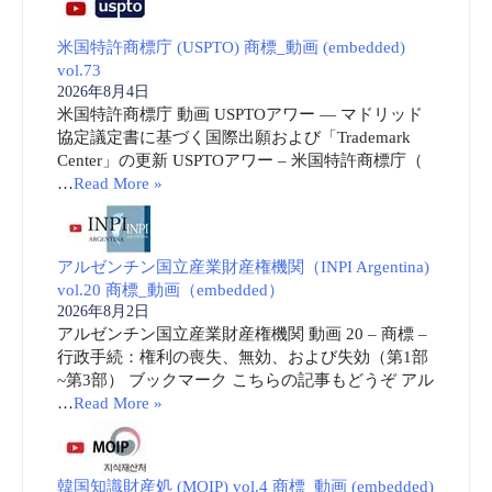
米国特許商標庁 (USPTO) 商標_動画 (embedded)
vol.73
2026年8月4日
米国特許商標庁 動画 USPTOアワー ― マドリッド
協定議定書に基づく国際出願および「Trademark
Center」の更新 USPTOアワー – 米国特許商標庁（
…
Read More »
アルゼンチン国立産業財産権機関（INPI Argentina)
vol.20 商標_動画（embedded）
2026年8月2日
アルゼンチン国立産業財産権機関 動画 20 – 商標 –
行政手続：権利の喪失、無効、および失効（第1部
~第3部） ブックマーク こちらの記事もどうぞ アル
…
Read More »
韓国知識財産処 (MOIP) vol.4 商標_動画 (embedded)