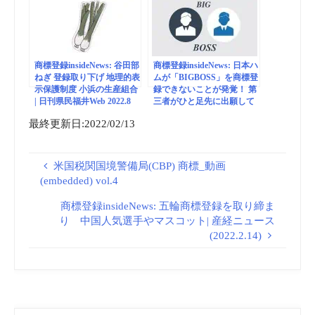
商標登録insideNews: 谷田部
商標登録insideNews: 日本ハ
ねぎ 登録取り下げ 地理的表
ムが「BIGBOSS」を商標登
示保護制度 小浜の生産組合
録できないことが発覚！ 第
| 日刊県民福井Web 2022.8
三者がひと足先に出願して
いた｜日刊ゲンダイ
最終更新日:2022/02/13
DIGITAL
米国税関国境警備局(CBP) 商標_動画
(embedded) vol.4
商標登録insideNews: 五輪商標登録を取り締ま
り 中国人気選手やマスコット| 産経ニュース
(2022.2.14)