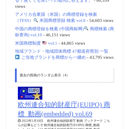
る？無くても良い？の疑問に答えます。
- 80,559
views
アメリカ合衆国（米国）の商標登録を検索
（TESS）
米国商標登録 検索 vol.8
- 54,603 views
中国の商標登録を検索 (中国商标网)
商標検索 (商
标查询) vol.10
- 46,151 views
米国商標制度
vol.1
- 44,865 views
地域ブランド・地域団体商標 47都道府県別 一覧
ご当地ブランドを商標から一纏め
- 43,795 views
過去の投稿のランダム表示（4）
欧州連合知的財産庁(EUIPO) 商
標_動画(embedded) vol.69
2023年1月18日 欧州連合知的財産庁 動画 ブックマーク こち
らの記事もどうぞ 欧州連合知的財産庁(EUIPO) 商標_動画