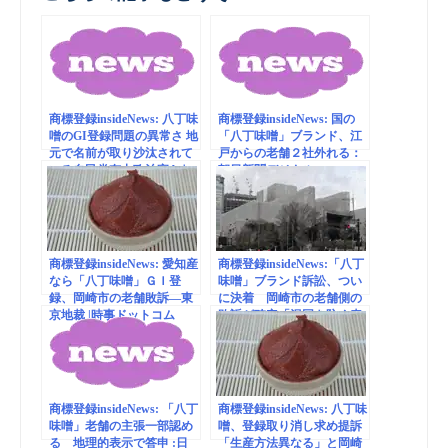
商標登録insideNews: 八丁味
商標登録insideNews: 国の
噌のGI登録問題の異常さ 地
「八丁味噌」ブランド、江
元で名前が取り沙汰されて
戸からの老舗２社外れる：
いる自民党有力政治家A｜
朝日新聞デジタル
日刊ゲンダイDIGITAL
商標登録insideNews: 愛知産
商標登録insideNews:「八丁
なら「八丁味噌」ＧＩ登
味噌」ブランド訴訟、つい
録、岡崎市の老舗敗訴―東
に決着 岡崎市の老舗側の
京地裁 |時事ドットコム
敗訴が確定「混同を防ぐ表
示をすれば…」| 東京新聞
TOKYO Web
商標登録insideNews: 「八丁
商標登録insideNews: 八丁味
味噌」老舗の主張一部認め
噌、登録取り消し求め提訴
る 地理的表示で答申 :日
「生産方法異なる」と岡崎