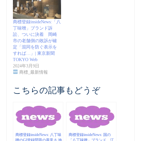
商標登録insideNews:「八
丁味噌」ブランド訴
訟、ついに決着 岡崎
市の老舗側の敗訴が確
定「混同を防ぐ表示を
すれば…」| 東京新聞
TOKYO Web
2024年3月9日
商標_最新情報
こちらの記事もどうぞ
商標登録insideNews: 八丁味
商標登録insideNews: 国の
噌のGI登録問題の異常さ 地
「八丁味噌」ブランド、江