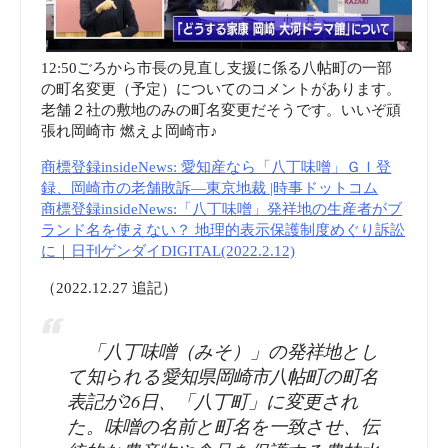
12:50ごろから市長の見直し支援に係る八帖町の一部
の町名変更（予定）についてのコメントがあります。
老舗２社の敷地のみの町名変更だそうです。いいぞ頑
張れ岡崎市 燃えよ岡崎市♪
商標登録insideNews: 愛知産なら「八丁味噌」ＧＩ登
録、岡崎市の老舗敗訴―東京地裁 |時事ドットコム
商標登録insideNews:「八丁味噌」発祥地の生産者がブ
ランド名を使えない？ 地理的表示保護制度めぐり訴訟
に｜日刊ゲンダイDIGITAL(2022.2.12)
（2022.12.27 追記）
「八丁味噌（みそ）」の発祥地とし
て知られる愛知県岡崎市八帖町の町名
表記が26日、「八丁町」に変更され
た。味噌の名前と町名を一致させ、伝