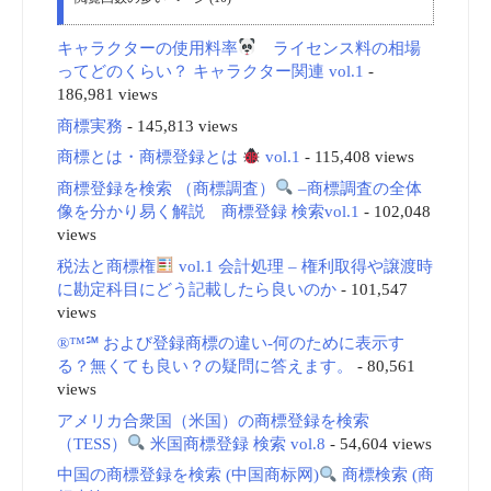
キャラクターの使用料率
ライセンス料の相場
ってどのくらい？ キャラクター関連 vol.1
-
186,981 views
商標実務
- 145,813 views
商標とは・商標登録とは
vol.1
- 115,408 views
商標登録を検索 （商標調査）
–商標調査の全体
像を分かり易く解説 商標登録 検索vol.1
- 102,048
views
税法と商標権
vol.1 会計処理 – 権利取得や譲渡時
に勘定科目にどう記載したら良いのか
- 101,547
views
®™℠ および登録商標の違い-何のために表示す
る？無くても良い？の疑問に答えます。
- 80,561
views
アメリカ合衆国（米国）の商標登録を検索
（TESS）
米国商標登録 検索 vol.8
- 54,604 views
中国の商標登録を検索 (中国商标网)
商標検索 (商