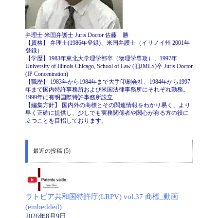
弁理士 米国弁護士 Juris Doctor 佐藤 勝
【資格】 弁理士(1986年登録)、米国弁護士（イリノイ州 2001年
登録）
【学歴】1983年東北大学理学部卒（物理学専攻）、1997年
University of Illinois Chicago, School of Law (旧JMLS)卒 Juris Doctor
(IP Concentration)
【職歴】 1983年から1984年まで大手印刷会社、1984年から1997
年まで国内特許事務所および米国法律事務所にそれぞれ勤務。
1999年に有明国際特許事務所設立
【編集方針】 国内外の商標とその関連情報をわかり易く、より
早く正確に提供し、少しでも実務関係者や関心が有る方の役に
立つことを目指しております。
最近の投稿 (5)
ラトビア共和国特許庁(LRPV) vol.37 商標_動画
(embedded)
2026年8月9日