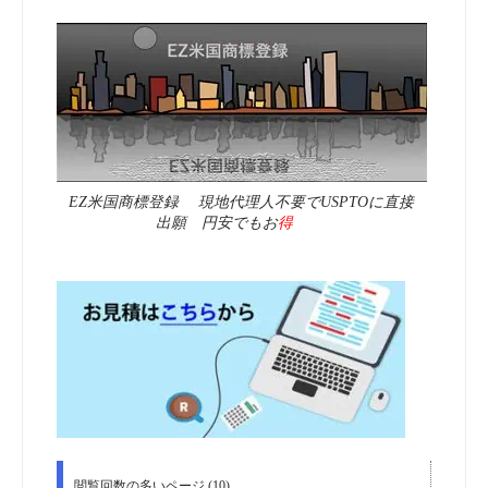
EZ米国商標登録 現地代理人不要でUSPTOに直接
出願 円安でもお
得
閲覧回数の多いページ (10)