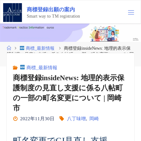
コ
商
標
登
録
出
願
の
案
内
ン
テ
Smart way to TM registration
ン
ツ
へ
ス
ホ
商標_最新情報
商標登録insideNews: 地理的表示保
キ
ー
護制度の見直し支援に係る八帖町の一部の町名変更について | 岡
ッ
ム
崎市
プ
商標_最新情報
商標登録insideNews: 地理的表示保
護制度の見直し支援に係る八帖町
の一部の町名変更について | 岡崎
市
2022年11月30日
八丁味噌
,
岡崎
町名変更でGI見直し支援