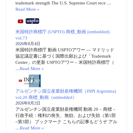
trademark strength The U.S. Supreme Court rece …
Read More »
米国特許商標庁 (USPTO) 商標_動画 (embedded)
vol.73
2026年8月4日
米国特許商標庁 動画 USPTOアワー ― マドリッド
協定議定書に基づく国際出願および「Trademark
Center」の更新 USPTOアワー – 米国特許商標庁（
…
Read More »
アルゼンチン国立産業財産権機関（INPI Argentina)
vol.20 商標_動画（embedded）
2026年8月2日
アルゼンチン国立産業財産権機関 動画 20 – 商標 –
行政手続：権利の喪失、無効、および失効（第1部
~第3部） ブックマーク こちらの記事もどうぞ アル
…
Read More »