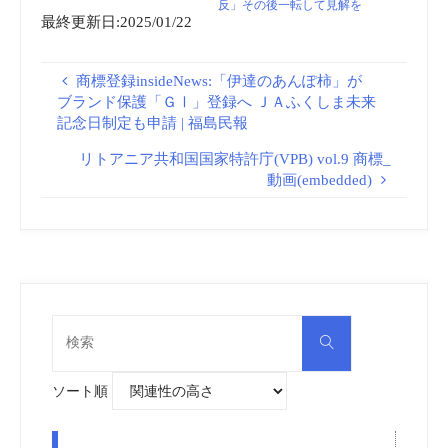
反」その後一転して見解を
最終更新日:2025/01/22
軌道修正 “麦みそ”表示はど
うなる？ – Yahoo!ニュース
商標登録insideNews:「伊達のあんぽ柿」が
ブランド保護「ＧⅠ」登録へ ＪＡふくしま未来
記念日制定も申請 | 福島民報
リトアニア共和国国家特許庁(VPB) vol.9 商標_
動画(embedded)
検
検
索
索
対
象:
ソート順