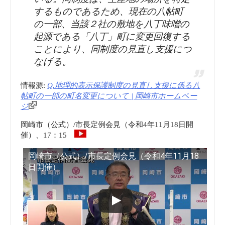
するものであるため、現在の八帖町
の一部、当該２社の敷地を八丁味噌の
起源である「八丁」町に変更回復する
ことにより、同制度の見直し支援につ
なげる。
情報源:
Q.地理的表示保護制度の見直し支援に係る八
帖町の一部の町名変更について | 岡崎市ホームペー
ジ
岡崎市（公式）/市長定例会見（令和4年11月18日開
催）、17：15
岡崎市（公式）/市長定例会見（令和4年11月18
日開催）