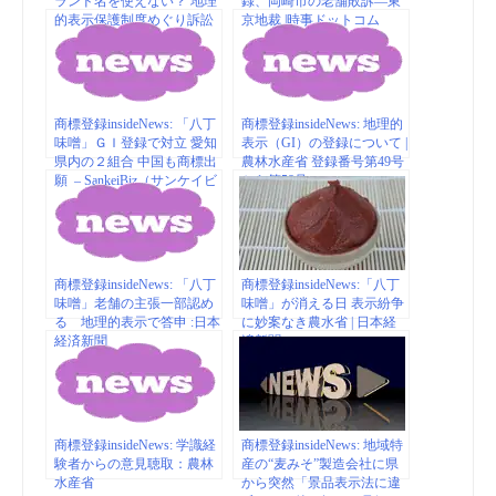
ランド名を使えない？ 地理
録、岡崎市の老舗敗訴―東
的表示保護制度めぐり訴訟
京地裁 |時事ドットコム
に｜日刊ゲンダイ
DIGITAL(2022.2.12)
商標登録insideNews: 「八丁
商標登録insideNews: 地理的
味噌」ＧＩ登録で対立 愛知
表示（GI）の登録について |
県内の２組合 中国も商標出
農林水産省 登録番号第49号
願 – SankeiBiz（サンケイビ
から第58号
ズ）
商標登録insideNews: 「八丁
商標登録insideNews:「八丁
味噌」老舗の主張一部認め
味噌」が消える日 表示紛争
る 地理的表示で答申 :日本
に妙案なき農水省 | 日本経
経済新聞
済新聞
商標登録insideNews: 学識経
商標登録insideNews: 地域特
験者からの意見聴取：農林
産の“麦みそ”製造会社に県
水産省
から突然「景品表示法に違