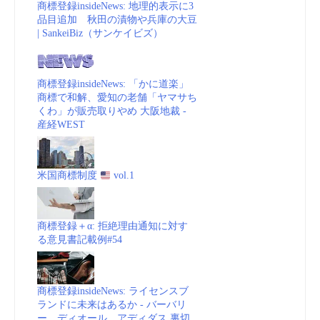
商標登録insideNews: 地理的表示に3
品目追加 秋田の漬物や兵庫の大豆
| SankeiBiz（サンケイビズ）
商標登録insideNews: 「かに道楽」
商標で和解、愛知の老舗「ヤマサち
くわ」が販売取りやめ 大阪地裁 -
産経WEST
米国商標制度
vol.1
商標登録＋α: 拒絶理由通知に対す
る意見書記載例#54
商標登録insideNews: ライセンスブ
ランドに未来はあるか - バーバリ
ー、ディオール、アディダス 裏切