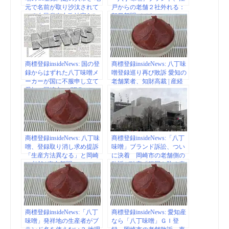
元で名前が取り沙汰されて
戸からの老舗２社外れる：
いる自民党有力政治家A｜
朝日新聞デジタル
日刊ゲンダイDIGITAL
商標登録insideNews: 国の登
商標登録insideNews: 八丁味
録からはずれた八丁味噌メ
噌登録巡り再び敗訴 愛知の
ーカーが国に不服申し立て
老舗業者、知財高裁 | 産経
愛知・岡崎市 （CBCテレ
ニュース
ビ） – Yahoo!ニュース
商標登録insideNews: 八丁味
商標登録insideNews:「八丁
噌、登録取り消し求め提訴
味噌」ブランド訴訟、つい
「生産方法異なる」と岡崎
に決着 岡崎市の老舗側の
の老舗 | 東京新聞
敗訴が確定「混同を防ぐ表
示をすれば…」| 東京新聞
TOKYO Web
商標登録insideNews:「八丁
商標登録insideNews: 愛知産
味噌」発祥地の生産者がブ
なら「八丁味噌」ＧＩ登