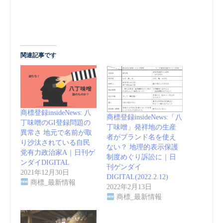
関連記事です
商標登録insideNews: 八
商標登録insideNews:「八
丁味噌のGI登録問題の
丁味噌」発祥地の生産
異常さ 地元で名前が取
者がブランド名を使え
り沙汰されている自民
ない？ 地理的表示保護
党有力政治家A｜日刊ゲ
制度めぐり訴訟に｜日
ンダイDIGITAL
刊ゲンダイ
2021年12月30日
DIGITAL(2022.2.12)
商標_最新情報
2022年2月13日
商標_最新情報