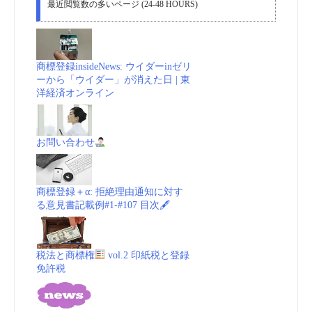
最近閲覧数の多いページ (24-48 HOURS)
商標登録insideNews: ウイダーinゼリ
ーから「ウイダー」が消えた日 | 東
洋経済オンライン
お問い合わせ
商標登録＋α: 拒絶理由通知に対す
る意見書記載例#1-#107 目次🖋
税法と商標権
vol.2 印紙税と登録
免許税