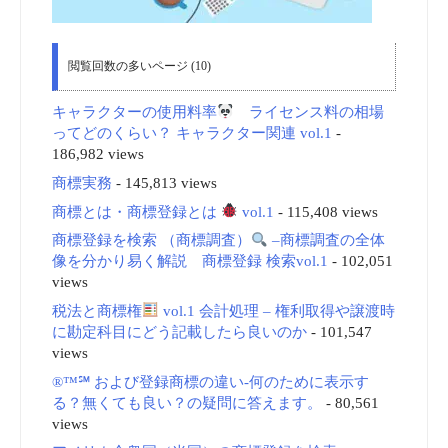
閲覧回数の多いページ (10)
キャラクターの使用料率
ライセンス料の相場
ってどのくらい？ キャラクター関連 vol.1
-
186,982 views
商標実務
- 145,813 views
商標とは・商標登録とは
vol.1
- 115,408 views
商標登録を検索 （商標調査）
–商標調査の全体
像を分かり易く解説 商標登録 検索vol.1
- 102,051
views
税法と商標権
vol.1 会計処理 – 権利取得や譲渡時
に勘定科目にどう記載したら良いのか
- 101,547
views
®™℠ および登録商標の違い-何のために表示す
る？無くても良い？の疑問に答えます。
- 80,561
views