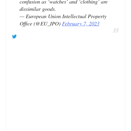
confusion as ‘watches’ and ‘clothing’ are
dissimilar goods.
— European Union Intellectual Property
Office (@EU_IPO)
February 7, 2023