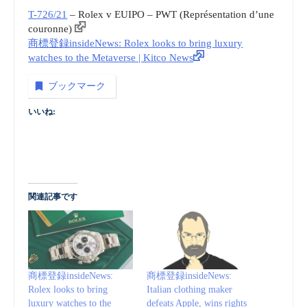
T-726/21
– Rolex v EUIPO – PWT (Représentation d’une
couronne)
商標登録insideNews: Rolex looks to bring luxury
watches to the Metaverse | Kitco News
ブックマーク
いいね:
関連記事です
商標登録insideNews:
商標登録insideNews:
Rolex looks to bring
Italian clothing maker
luxury watches to the
defeats Apple, wins rights