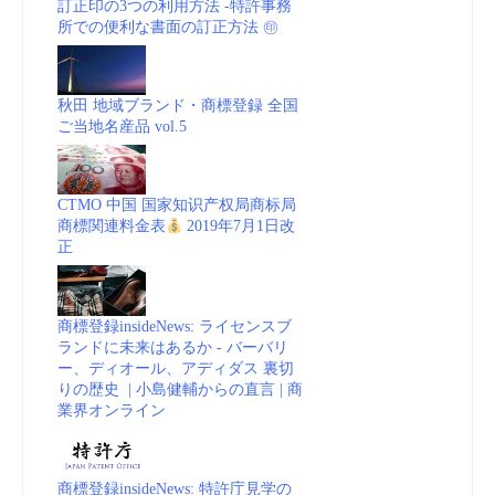
訂正印の3つの利用方法 -特許事務
所での便利な書面の訂正方法 ㊞
秋田 地域ブランド・商標登録 全国
ご当地名産品 vol.5
CTMO 中国 国家知识产权局商标局
商標関連料金表
2019年7月1日改
正
商標登録insideNews: ライセンスブ
ランドに未来はあるか - バーバリ
ー、ディオール、アディダス 裏切
りの歴史 | 小島健輔からの直言 | 商
業界オンライン
商標登録insideNews: 特許庁見学の