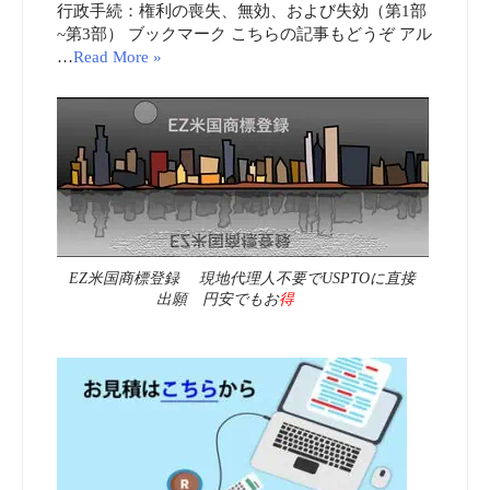
行政手続：権利の喪失、無効、および失効（第1部
~第3部） ブックマーク こちらの記事もどうぞ アル
…
Read More »
EZ米国商標登録 現地代理人不要でUSPTOに直接
出願 円安でもお
得