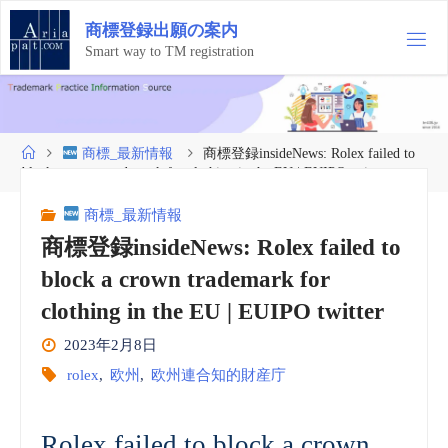
コ
商
標
登
録
出
願
の
案
内
ン
テ
Smart way to TM registration
ン
ツ
へ
ス
ホ
商標_最新情報
商標登録insideNews: Rolex failed to
キ
ー
block a crown trademark for clothing in the EU | EUIPO twitter
ッ
ム
プ
商標_最新情報
商標登録insideNews: Rolex failed to
block a crown trademark for
clothing in the EU | EUIPO twitter
2023年2月8日
rolex
,
欧州
,
欧州連合知的財産庁
Rolex failed to block a crown