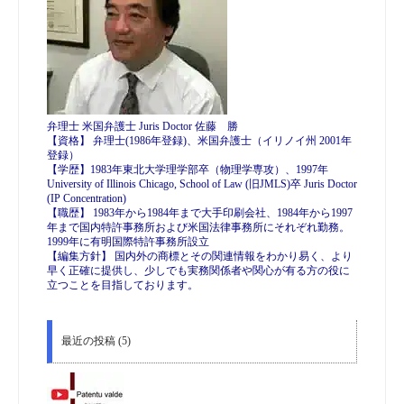
弁理士 米国弁護士 Juris Doctor 佐藤 勝
【資格】 弁理士(1986年登録)、米国弁護士（イリノイ州 2001年
登録）
【学歴】1983年東北大学理学部卒（物理学専攻）、1997年
University of Illinois Chicago, School of Law (旧JMLS)卒 Juris Doctor
(IP Concentration)
【職歴】 1983年から1984年まで大手印刷会社、1984年から1997
年まで国内特許事務所および米国法律事務所にそれぞれ勤務。
1999年に有明国際特許事務所設立
【編集方針】 国内外の商標とその関連情報をわかり易く、より
早く正確に提供し、少しでも実務関係者や関心が有る方の役に
立つことを目指しております。
最近の投稿 (5)