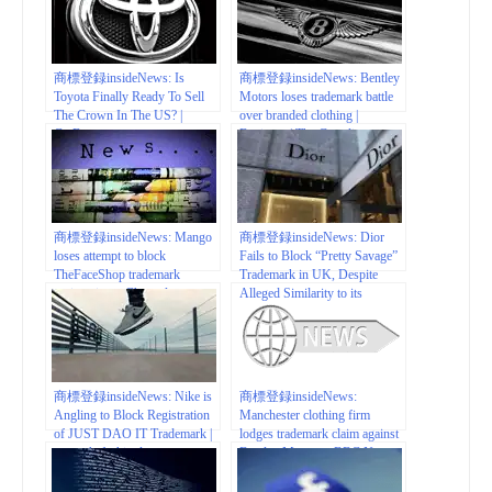
商標登録insideNews: Is
商標登録insideNews: Bentley
Toyota Finally Ready To Sell
Motors loses trademark battle
The Crown In The US? |
over branded clothing |
CarBuzz
Business | The Guardian
商標登録insideNews: Mango
商標登録insideNews: Dior
loses attempt to block
Fails to Block “Pretty Savage”
TheFaceShop trademark
Trademark in UK, Despite
registration – Channel
Alleged Similarity to its
NewsAsia
“Sauvage” Mark | The Fashion
Law
商標登録insideNews: Nike is
商標登録insideNews:
Angling to Block Registration
Manchester clothing firm
of JUST DAO IT Trademark |
lodges trademark claim against
www.thefashionlaw.com
Bentley Motors – BBC News