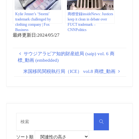
Kylie Jenner’s ‘Stormi’
商標登録insideNews: Justices
trademark challenged by
keep it clean in debate over
clothing company | Fox
FUCT trademark –
Business
CNNPolitics
最終更新日:2024/05/27
サウジアラビア知的財産総局 (saip) vol. 6 商
標_動画 (embedded)
米国移民関税執行局（ICE） vol.8 商標_動画
検
検
索
索
対
象:
ソート順