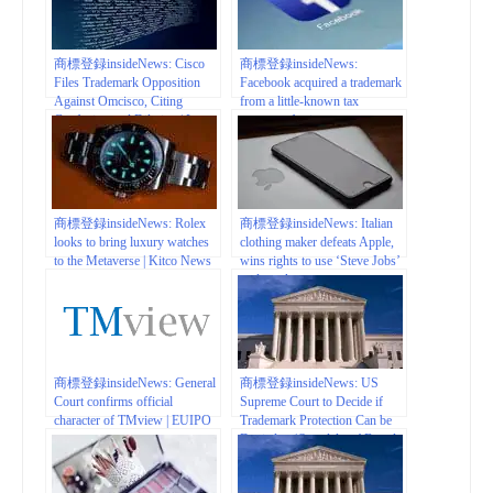
商標登録insideNews: Cisco
商標登録insideNews:
Files Trademark Opposition
Facebook acquired a trademark
Against Omcisco, Citing
from a little-known tax
Confusion and Dilution | Law
company for its secret crypto
Street Media
project – The Block
商標登録insideNews: Rolex
商標登録insideNews: Italian
looks to bring luxury watches
clothing maker defeats Apple,
to the Metaverse | Kitco News
wins rights to use ‘Steve Jobs’
trademark
商標登録insideNews: General
商標登録insideNews: US
Court confirms official
Supreme Court to Decide if
character of TMview | EUIPO
Trademark Protection Can be
Denied to ‘Scandalous’ Brands
| Valley News