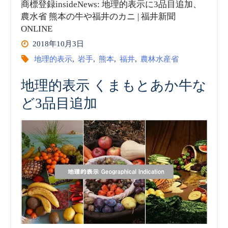
商標登録insideNews: 地理的表示に3品目追加、
農水省 熊本の牛や福井のカニ | 福井新聞
ONLINE
2018年10月3日
地理的表示
,
岩手
,
熊本
,
福井
,
農林水産省
地理的表示 くまもとあか牛な
ど3品目追加