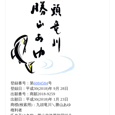
追
加、
農
水
省
熊
本
登録番号：第
6084584
号
の
登録日：平成30(2018)年 9月 28日
出願番号：商願2018-9259
牛
出願日：平成30(2018)年 1月 23日
商標(検索用)：九頭竜川＼勝山あゆ
や
権利者