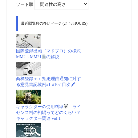
象:
ソート順
最近閲覧数の多いページ (24-48 HOURS)
国際登録出願（マドプロ）の様式
MM2～MM21
の解説
商標登録＋α: 拒絶理由通知に対す
る意見書記載例#1-#107 目次🖋
キャラクターの使用料率
ライ
センス料の相場ってどのくらい？
キャラクター関連 vol.1