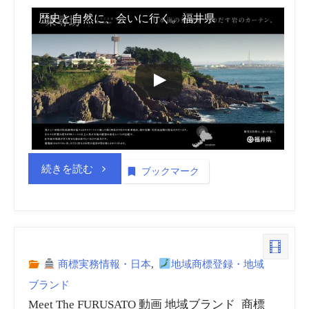
歴史と自然に、会いに行く。福井県
道
府
県
別
一
“福
続きを読む
ブックマーク
覧
井
地
ご
域
商標実務情報・日本
,
地域商標登録・地域
当
ブランド
ブ
Meet The FURUSATO 動画 地域ブランド_商標
地