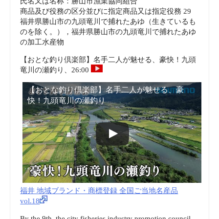
氏名又は名称：勝山市漁業協同組合
福
商品及び役務の区分並びに指定商品又は指定役務 29
福井県勝山市の九頭竜川で捕れたあゆ（生きているも
井
のを除く。），福井県勝山市の九頭竜川で捕れたあゆ
の加工水産物
の
【おとな釣り倶楽部】名手二人が魅せる、豪快！九頭
竜川の瀬釣り、26:00
カ
【おとな釣り倶楽部】名手二人が魅せる、豪
ニ
快！九頭竜川の瀬釣り
|
福
井
新
福井 地域ブランド・商標登録 全国ご当地名産品
vol.18
聞
By the 9th, the city fisheries industry promotion council,