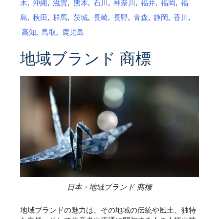
木
,
沖縄
,
滋賀
,
熊本
,
石川
,
神奈川
,
福井
,
福岡
,
福
島
,
秋田
,
群馬
,
茨城
,
長崎
,
長野
,
青森
,
静岡
,
香川
,
高知
,
鳥取
,
鹿児島
地域ブランド 商標
日本・地域ブランド 商標
地域ブランドの魅力は、その地域の伝統や風土、独特