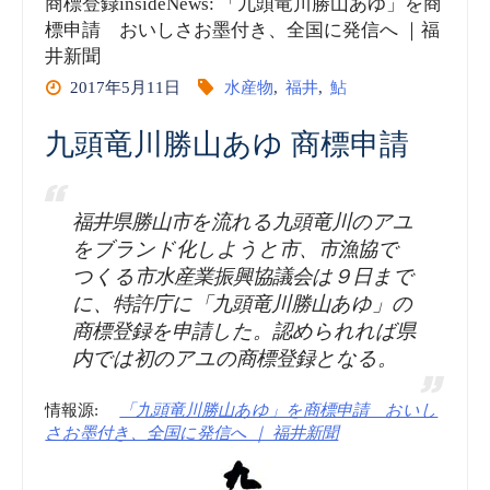
商標登録insideNews: 「九頭竜川勝山あゆ」を商
insideNews:
標申請 おいしさお墨付き、全国に発信へ ｜福
井新聞
地
2017年5月11日
水産物
,
福井
,
鮎
理
九頭竜川勝山あゆ 商標申請
的
表
福井県勝山市を流れる九頭竜川のアユ
をブランド化しようと市、市漁協で
示
つくる市水産業振興協議会は９日まで
に、特許庁に「九頭竜川勝山あゆ」の
に
商標登録を申請した。認められれば県
内では初のアユの商標登録となる。
3
品
情報源:
「九頭竜川勝山あゆ」を商標申請 おいし
さお墨付き、全国に発信へ ｜ 福井新聞
目