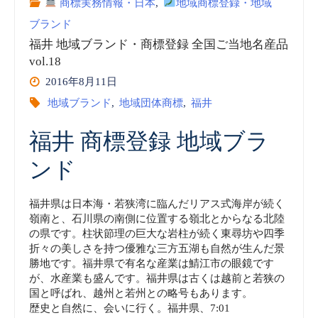
商標実務情報・日本
,
地域商標登録・地域
ブランド
ン
福井 地域ブランド・商標登録 全国ご当地名産品
ド・
vol.18
2016年8月11日
地
地域ブランド
,
地域団体商標
,
福井
域
福井 商標登録 地域ブラ
団
ンド
体
福井県は日本海・若狭湾に臨んだリアス式海岸が続く
嶺南と、石川県の南側に位置する嶺北とからなる北陸
商
の県です。柱状節理の巨大な岩柱が続く東尋坊や四季
折々の美しさを持つ優雅な三方五湖も自然が生んだ景
標
勝地です。福井県で有名な産業は鯖江市の眼鏡です
が、水産業も盛んです。福井県は古くは越前と若狭の
47
国と呼ばれ、越州と若州との略号もあります。
歴史と自然に、会いに行く。福井県、7:01
都