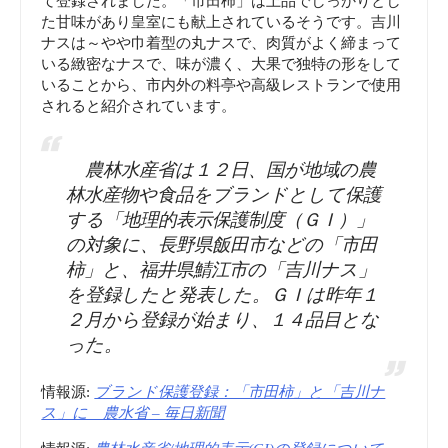
て登録されました。「市田柿」は上品でしっかりとし
た甘味があり皇室にも献上されているそうです。吉川
ド
ナスは～やや巾着型の丸ナスで、肉質がよく締まって
いる緻密なナスで、味が濃く、大果で独特の形をして
_
いることから、市内外の料亭や高級レストランで使用
されると紹介されています。
商
農林水産省は１２日、国が地域の農
標
林水産物や食品をブランドとして保護
（embedded）”
する「地理的表示保護制度（ＧＩ）」
の対象に、長野県飯田市などの「市田
柿」と、福井県鯖江市の「吉川ナス」
を登録したと発表した。ＧＩは昨年１
２月から登録が始まり、１４品目とな
った。
情報源:
ブランド保護登録：「市田柿」と「吉川ナ
ス」に 農水省 – 毎日新聞