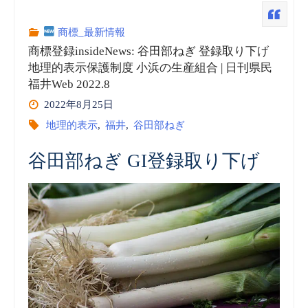
発
商標_最新情報
商標登録insideNews: 谷田部ねぎ 登録取り下げ
明
地理的表示保護制度 小浜の生産組合 | 日刊県民
福井Web 2022.8
協
2022年8月25日
会
地理的表示
,
福井
,
谷田部ねぎ
商
谷田部ねぎ GI登録取り下げ
標
_
動
画
vol.1”