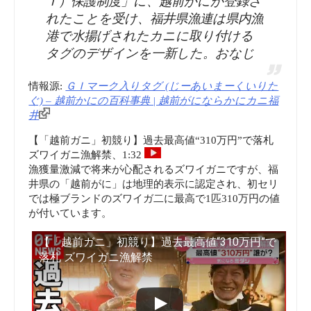
Ｉ）保護制度」に、越前がにが登録さ
れたことを受け、福井県漁連は県内漁
港で水揚げされたカニに取り付ける
タグのデザインを一新した。おなじ
情報源:
ＧＩマーク入りタグ (じーあいまーくいりた
ぐ) – 越前かにの百科事典 | 越前がにならかにカニ福
井
【「越前ガニ」初競り】過去最高値“310万円”で落札
ズワイガニ漁解禁、1:32
漁獲量激減で将来が心配されるズワイガニですが、福
井県の「越前がに」は地理的表示に認定され、初セリ
では極ブランドのズワイガ二に最高で1匹310万円の値
が付いています。
【「越前ガニ」初競り】過去最高値“310万円”で
落札 ズワイガニ漁解禁