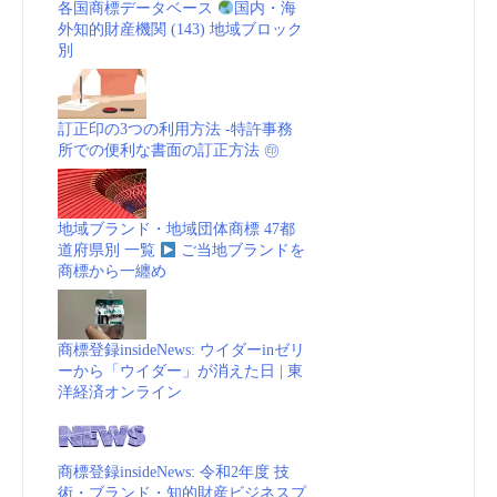
各国商標データベース
国内・海
外知的財産機関 (143) 地域ブロック
別
訂正印の3つの利用方法 -特許事務
所での便利な書面の訂正方法 ㊞
地域ブランド・地域団体商標 47都
道府県別 一覧
ご当地ブランドを
商標から一纏め
商標登録insideNews: ウイダーinゼリ
ーから「ウイダー」が消えた日 | 東
洋経済オンライン
商標登録insideNews: 令和2年度 技
術・ブランド・知的財産ビジネスプ