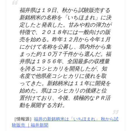
福井県は１９日、秋から試験販売する
新銘柄米の名称を「いちほまれ」に決
定したと発表した。甘みや粒の弾力が
特徴で、２０１８年には一般向けの販
売を始める。昨年１２月から今年１月
にかけて名称を公募し、県内外から集
まった約１０万７千件から選んだ。福
井県は１９５６年、全国最多の収穫量
を誇るコシヒカリを開発したが、知
名度で他県産コシヒカリに後れを取
ってきた。新銘柄米は１１年に開発を
始めた。県はコシヒカリの後継と位
置付けており、今後、積極的なＰＲ活
動を展開する方針。
［情報源］
福井の新銘柄米は「いちほまれ」 秋から試
験販売 ｜福井新聞