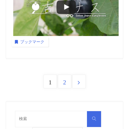
ブックマーク
1
2
Posts
pagination
検
検
索
索
対