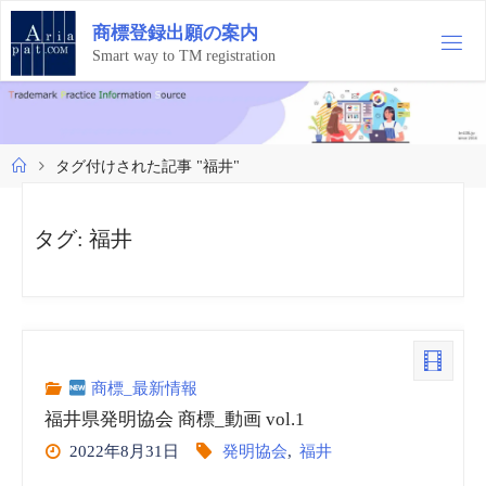
コ
商
標
登
録
出
願
の
案
内
ン
テ
Smart way to TM registration
ン
ツ
へ
ス
ホ
タグ付けされた記事 "福井"
キ
ー
ッ
ム
プ
タグ:
福井
商標_最新情報
福井県発明協会 商標_動画 vol.1
2022年8月31日
発明協会
,
福井