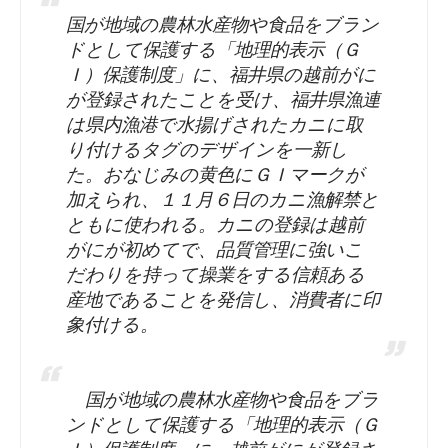
国が地域の農林水産物や食品をブラン
ドとして保護する「地理的表示（Ｇ
Ｉ）保護制度」に、福井県の越前がに
が登録されたことを受け、福井県漁連
は県内漁港で水揚げされたカニに取
り付けるタグのデザインを一新し
た。おなじみの黄色にＧＩマークが
加えられ、１１月６日のカニ漁解禁と
ともに使われる。カニの登録は越前
がにが初めてで、品質管理に強いこ
だわりを持って操業をする信頼ある
産地であることを発信し、消費者に印
象付ける。
国が地域の農林水産物や食品をブラ
ンドとして保護する「地理的表示（Ｇ