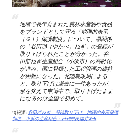
地域で長年育まれた農林水産物や食品
をブランドとして守る「地理的表示
（ＧＩ）保護制度」について、県関係
の「谷田部（やたべ）ねぎ」の登録が
取り下げられたことが分かった。谷
田部ねぎ生産組合（小浜市）の高齢化
が進み、国に登録した工程管理の維持
が困難になった。北陸農政局による
と、取り下げは過去に一件あったが、
形を変えて申請中で、取り下げたまま
になるのは全国で初めて。
情報源:
谷田部ねぎ 登録取り下げ 地理的表示保護
制度 小浜の生産組合：日刊県民福井Web