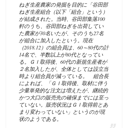
ねぎ生産農家の発掘を目的に「谷田部
ねぎ生産組合（以下「組合」という）
が結成された。当時、谷田部集落100
軒のうち、谷田部ねぎを出荷してい
た農家が30名いたが、そのうち27名
が組合に加入したという。現在
（2018.12）の組合員は、60～80代の計
14名で、半数以上が80代となってい
る。ＧＩ取得後、60代の新規生産者が
２名加入したが、全体としては設立当
時より組合員が減っている。 組合長
によれば、「ＧＩ取得後、取材に伴う
少量単発的な注文は増えたが、継続的
かつ大口の販売先の確保までには至っ
ていない。販売状況はＧＩ取得前とあ
まり変わっていない」というのが現
状のようである。