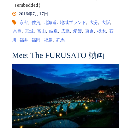
（embedded）
ラ
ブ
2016年7月17日
ン
京都
,
佐賀
,
北海道
,
地域ブランド
,
大分
,
大阪
,
ラ
奈良
,
宮城
,
富山
,
岐阜
,
広島
,
愛媛
,
東京
,
栃木
,
石
ド・
ン
川
,
福井
,
福岡
,
福島
,
群馬
商
ド
Meet The FURUSATO 動画
標
を
登
商
録
標
全
か
国
ら
ご