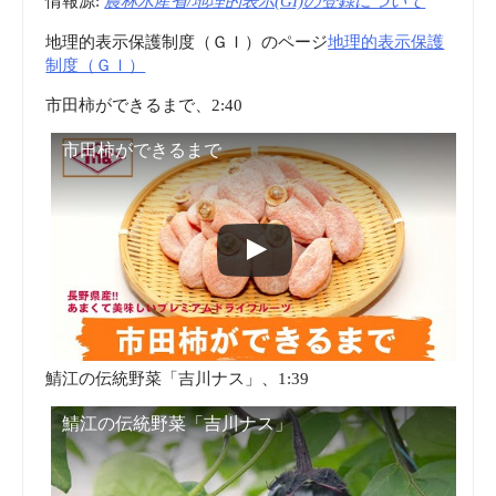
情報源:
農林水産省/地理的表示(GI)の登録について
地理的表示保護制度（ＧＩ）のページ
地理的表示保護
制度（ＧＩ）
市田柿ができるまで、2:40
市田柿ができるまで
鯖江の伝統野菜「吉川ナス」、1:39
鯖江の伝統野菜「吉川ナス」