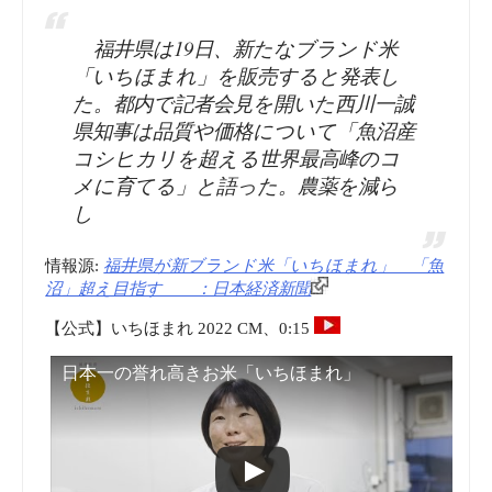
福井県は19日、新たなブランド米
「いちほまれ」を販売すると発表し
た。都内で記者会見を開いた西川一誠
県知事は品質や価格について「魚沼産
コシヒカリを超える世界最高峰のコ
メに育てる」と語った。農薬を減ら
し
情報源:
福井県が新ブランド米「いちほまれ」 「魚
沼」超え目指す ：日本経済新聞
【公式】いちほまれ 2022 CM、0:15
日本一の誉れ高きお米「いちほまれ」