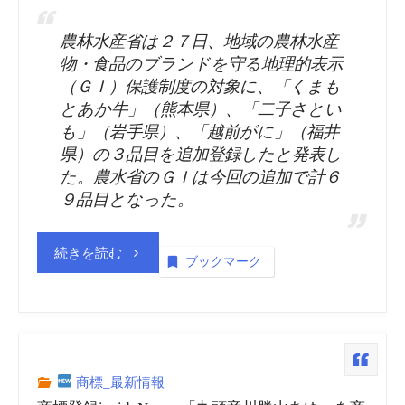
農林水産省は２７日、地域の農林水産
物・食品のブランドを守る地理的表示
（ＧＩ）保護制度の対象に、「くまも
とあか牛」（熊本県）、「二子さとい
も」（岩手県）、「越前がに」（福井
県）の３品目を追加登録したと発表し
た。農水省のＧＩは今回の追加で計６
９品目となった。
“商
続きを読む
ブックマーク
標
登
録
商標_最新情報