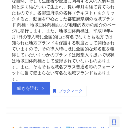
な自然、そして生産者や流通に関与する人の人柄や技
術と深く結びついて生まれ、長い年月を経て育てられ
たものです。各都道府県の名称（テキスト）をクリッ
クすると、動画を中心とした都道府県別の地域ブラン
ド 商標・地域団体商標および地理的表示の紹介のペー
ジに移行します。また、地域団体商標は、平成18年4
月1日の導入時に全国的には有名でなくとも地方では
知られた地方ブランドを保護する制度として開始され
ていますので、その導入時に既に全国的な知名度を獲
得していたいくつかのブランドは殿堂入り扱いで現状
は地域団体商標として登録されていないものありま
す。また、そもそも地域名プラス普通名称のフォーマ
ットに当て嵌まらない有名な地域ブランドもありま
す。
“地
続きを読む
ブックマーク
域
ブ
ラ