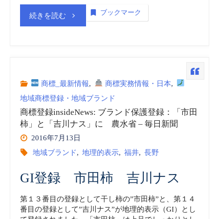
一
当
ブックマーク
“Meet
続きを読む
纏
地
The
め”
名
FURUSATO
産
動
商標_最新情報
,
商標実務情報・日本
,
地域商標登録・地域ブランド
品
画
商標登録insideNews: ブランド保護登録：「市田
vol.18”
柿」と「吉川ナス」に 農水省 – 毎日新聞
地
2016年7月13日
域
地域ブランド
,
地理的表示
,
福井
,
長野
ブ
GI登録 市田柿 吉川ナス
ラ
第１３番目の登録として干し柿の”市田柿”と、第１４
番目の登録として”吉川ナス”が地理的表示（GI）とし
ン