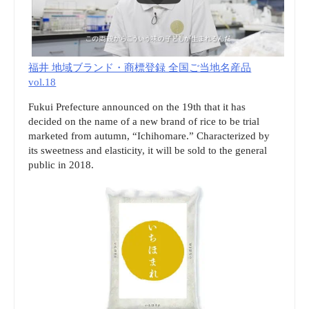
福井 地域ブランド・商標登録 全国ご当地名産品
vol.18
Fukui Prefecture announced on the 19th that it has
decided on the name of a new brand of rice to be trial
marketed from autumn, “Ichihomare.” Characterized by
its sweetness and elasticity, it will be sold to the general
public in 2018.