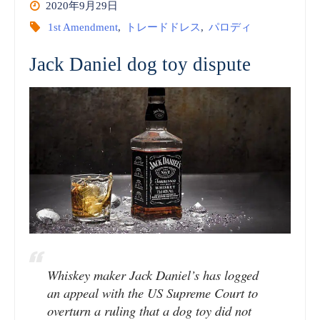
2020年9月29日
Trademark
1st Amendment
,
トレードドレス
,
パロディ
on
Jack Daniel dog toy dispute
Product
Design:
Are
these
biscuit
sticks
functional
Whiskey maker Jack Daniel’s has logged
an appeal with the US Supreme Court to
|
overturn a ruling that a dog toy did not