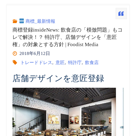
登
録
商標_最新情報
商標登録insideNews: 飲食店の「模倣問題」もコ
insideNews:
レで解決！？ 特許庁、店舗デザインを「意匠
権」の対象とする方針 | Foodist Media
Jack
2018年6月12日
Daniel’s
トレードドレス
,
意匠
,
特許庁
,
飲食店
takes
店舗デザインを意匠登録
dog
toy
to
court