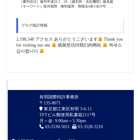
［審判決日］最判平成29.2．28 ［裁判所・決定機関］最高裁
［キーワード］除斥期間 権利濫用 商標法4条1項10号 …
ブログ統計情報
2,198,548 アクセス ありがとうございます
Thank you
for visiting our site
感谢您访问我们的网站
액세스
감사합니다
有明国際特許事務所
〒135-8071
東京都江東区有明 3-6-11
TFTビル郵便局私書箱2117号
月～金: 9:00am～5:30pm
03-5530-5011
03-3528-3210