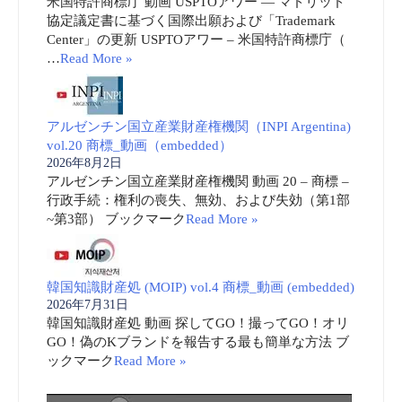
米国特許商標庁 動画 USPTOアワー ― マドリッド
協定議定書に基づく国際出願および「Trademark
Center」の更新 USPTOアワー – 米国特許商標庁（
…
Read More »
アルゼンチン国立産業財産権機関（INPI Argentina)
vol.20 商標_動画（embedded）
2026年8月2日
アルゼンチン国立産業財産権機関 動画 20 – 商標 –
行政手続：権利の喪失、無効、および失効（第1部
~第3部） ブックマーク
Read More »
韓国知識財産処 (MOIP) vol.4 商標_動画 (embedded)
2026年7月31日
韓国知識財産処 動画 探してGO！撮ってGO！オリ
GO！偽のKブランドを報告する最も簡単な方法 ブ
ックマーク
Read More »