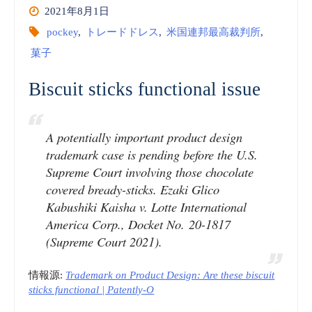
2021年8月1日
pockey
,
トレードドレス
,
米国連邦最高裁判所
,
菓子
Biscuit sticks functional issue
A potentially important product design
trademark case is pending before the U.S.
Supreme Court involving those chocolate
covered bready-sticks. Ezaki Glico
Kabushiki Kaisha v. Lotte International
America Corp., Docket No. 20-1817
(Supreme Court 2021).
情報源:
Trademark on Product Design: Are these biscuit
sticks functional | Patently-O