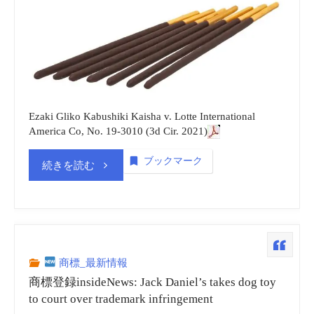
Ezaki Gliko Kabushiki Kaisha v. Lotte International
America Co, No. 19-3010 (3d Cir. 2021)
ブックマーク
“商
続きを読む
標
登
録
商標_最新情報
商標登録insideNews: Jack Daniel’s takes dog toy
insideNews:
to court over trademark infringement