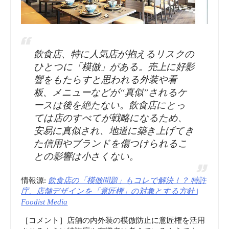
over
trademark
飲食店、特に人気店が抱えるリスクの
infringement”
ひとつに「模倣」がある。売上に好影
響をもたらすと思われる外装や看
板、メニューなどが“真似”されるケ
ースは後を絶たない。飲食店にとっ
ては店のすべてが戦略になるため、
安易に真似され、地道に築き上げてき
た信用やブランドを傷つけられるこ
との影響は小さくない。
情報源:
飲食店の「模倣問題」もコレで解決！？ 特許
庁、店舗デザインを「意匠権」の対象とする方針 |
Foodist Media
［コメント］店舗の内外装の模倣防止に意匠権を活用