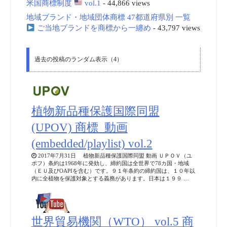
米国商標制度
vol.1
- 44,866 views
地域ブランド・地域団体商標 47都道府県別 一覧
ご当地ブランドを商標から一纏め
- 43,797 views
過去の投稿のランダム表示（4）
植物新品種保護国際同盟
(UPOV) 商標_動画
(embedded/playlist) vol.2
2017年7月31日 植物新品種保護国際同盟 動画 ＵＰＯＶ（ユ
ポフ）条約は1968年に発効し、締約国は全世界で78カ国・地域
（ＥＵ及びOAPIを含む）です。９１年条約の締約国は、１０年以
内に全植物を保護対象とする義務があります。日本は１９９ …
世界貿易機関（WTO） vol.5 商