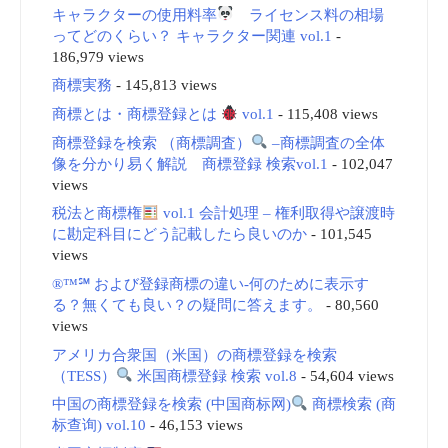
キャラクターの使用料率
ライセンス料の相場
ってどのくらい？ キャラクター関連 vol.1
-
186,979 views
商標実務
- 145,813 views
商標とは・商標登録とは
vol.1
- 115,408 views
商標登録を検索 （商標調査）
–商標調査の全体
像を分かり易く解説 商標登録 検索vol.1
- 102,047
views
税法と商標権
vol.1 会計処理 – 権利取得や譲渡時
に勘定科目にどう記載したら良いのか
- 101,545
views
®™℠ および登録商標の違い-何のために表示す
る？無くても良い？の疑問に答えます。
- 80,560
views
アメリカ合衆国（米国）の商標登録を検索
（TESS）
米国商標登録 検索 vol.8
- 54,604 views
中国の商標登録を検索 (中国商标网)
商標検索 (商
标查询) vol.10
- 46,153 views