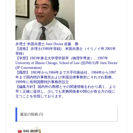
弁理士 米国弁護士 Juris Doctor 佐藤 勝
【資格】 弁理士(1986年登録)、米国弁護士（イリノイ州 2001年
登録）
【学歴】1983年東北大学理学部卒（物理学専攻）、1997年
University of Illinois Chicago, School of Law (旧JMLS)卒 Juris Doctor
(IP Concentration)
【職歴】 1983年から1984年まで大手印刷会社、1984年から1997
年まで国内特許事務所および米国法律事務所にそれぞれ勤務。
1999年に有明国際特許事務所設立
【編集方針】 国内外の商標とその関連情報をわかり易く、より
早く正確に提供し、少しでも実務関係者や関心が有る方の役に
立つことを目指しております。
最近の投稿 (5)