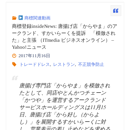
商標関連動画
商標登録insideNews: 唐揚げ店「からやま」のア
ークランド、すかいらーくを提訴 「模倣され
た」と主張 （ITmedia ビジネスオンライン） –
Yahoo!ニュース
2017年11月16日
トレードドレス
,
レストラン
,
不正競争防止
唐揚げ専門店「からやま」を模倣され
たとして、同店やとんかつチェーン
「かつや」を運営するアークランド
サービスホールディングスは11月15
日、唐揚げ店「から好し（からよ
し）」を展開するすかいらーくに対
し、営業表示の差し止めなどを求める