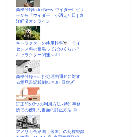
商標登録insideNews: ウイダーinゼリ
ーから「ウイダー」が消えた日 | 東
洋経済オンライン
キャラクターの使用料率
ライ
センス料の相場ってどのくらい？
キャラクター関連 vol.1
商標登録＋α: 拒絶理由通知に対す
る意見書記載例#1-#107 目次🖋
訂正印の3つの利用方法 -特許事務
所での便利な書面の訂正方法 ㊞
アメリカ合衆国（米国）の商標登録