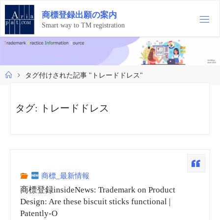
コ
商
標
登
録
出
願
の
案
内
ン
テ
Smart way to TM registration
ン
ツ
へ
ス
ホ
タグ付けされた記事 "トレードドレス"
キ
ー
ッ
ム
プ
タグ:
トレードドレス
商標_最新情報
商標登録insideNews: Trademark on Product
Design: Are these biscuit sticks functional |
Patently-O