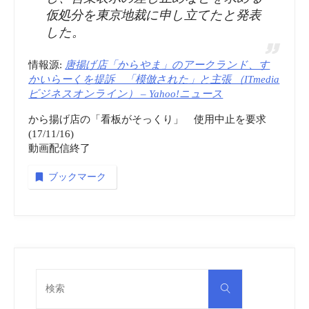
仮処分を東京地裁に申し立てたと発表
した。
情報源:
唐揚げ店「からやま」のアークランド、す
かいらーくを提訴 「模倣された」と主張 （ITmedia
ビジネスオンライン） – Yahoo!ニュース
から揚げ店の「看板がそっくり」 使用中止を要求
(17/11/16)
動画配信終了
ブックマーク
検
検
索
索
対