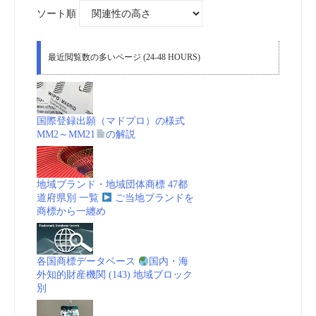
象:
ソート順
最近閲覧数の多いページ (24-48 HOURS)
国際登録出願（マドプロ）の様式
MM2～MM21
の解説
地域ブランド・地域団体商標 47都
道府県別 一覧
ご当地ブランドを
商標から一纏め
各国商標データベース
国内・海
外知的財産機関 (143) 地域ブロック
別