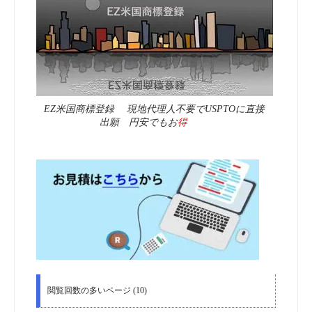
EZ米国商標登録 現地代理人不要でUSPTOに直接
出願 円安でもお
得
閲覧回数の多いページ (10)