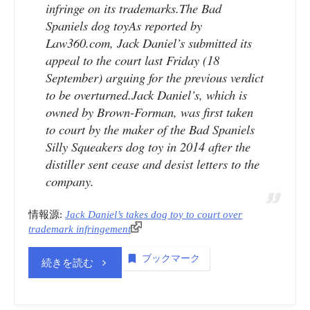
infringe on its trademarks.The Bad
Patently-
Spaniels dog toyAs reported by
Law360.com, Jack Daniel’s submitted its
O”
appeal to the court last Friday (18
September) arguing for the previous verdict
to be overturned.Jack Daniel’s, which is
owned by Brown-Forman, was first taken
to court by the maker of the Bad Spaniels
Silly Squeakers dog toy in 2014 after the
distiller sent cease and desist letters to the
company.
情報源:
Jack Daniel’s takes dog toy to court over
trademark infringement
ブックマーク
“商
続きを読む
標