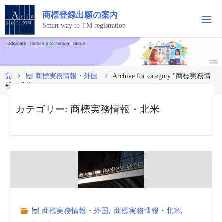
コ
商
標
登
録
出
願
の
案
内
ン
テ
Smart way to TM registration
ン
ツ
へ
ス
ホ
商標実務情報・外国
Archive for category "商標実務情
キ
ー
報・北米"
ッ
ム
プ
カテゴリー:
商標実務情報・北米
商標実務情報・外国
,
商標実務情報・北米
,