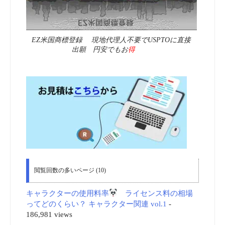
EZ米国商標登録 現地代理人不要でUSPTOに直接
出願 円安でもお
得
閲覧回数の多いページ (10)
キャラクターの使用料率
ライセンス料の相場
ってどのくらい？ キャラクター関連 vol.1
-
186,981 views