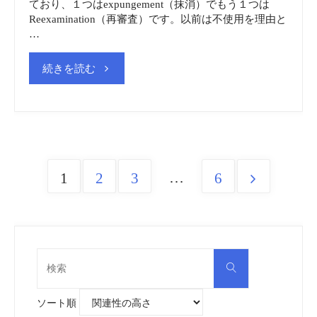
ており、１つはexpungement（抹消）でもう１つは
Reexamination（再審査）です。以前は不使用を理由と
of
…
Florida
"米
続きを読む
v.
国
Hoots
商
403
標
…
1
2
3
6
Posts
F.2d
近
pagination
904
代
(7th
検
化
検
索
索
対
Cir.
法
象:
ソート順
1968)"