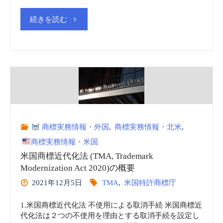
複
Guide
"米
続きを読む
写、
2-
国
登
23,
商
録
July
標
事
2023
審
項
の
商標実務情報・外国
,
商標実務情報・北米
,
決・
の
商標実務情報・米国
解
判
米国商標近代化法 (TMA, Trademark
謄
Modernization Act 2020)の概要
説"
例
2021年12月5日
TMA
,
米国特許商標庁
本"
Burger
1.米国商標近代化法 不使用による取消手続 米国商標近
代化法は２つの不使用を理由とする取消手続を設定し
King