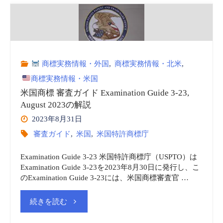
商
TMEP
標
$1604.11
実
(§1613.11)"
商標実務情報・外国
,
商標実務情報・北米
,
務
商標実務情報・米国
登
米国商標 審査ガイド Examination Guide 3-23,
August 2023の解説
録
2023年8月31日
審査ガイド
,
米国
,
米国特許商標庁
内
Examination Guide 3-23 米国特許商標庁（USPTO）は
容
Examination Guide 3-23を2023年8月30日に発行し、こ
のExamination Guide 3-23には、米国商標審査官 …
の
"米
続きを読む
訂