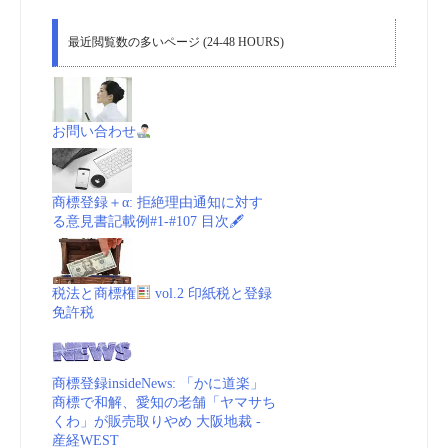
(TMA,
最近閲覧数の多いページ (24-48 HOURS)
Trademark
Modernization
お問い合わせ
Act
2020)
商標登録＋α: 拒絶理由通知に対す
る意見書記載例#1-#107 目次🖋
の
概
税法と商標権
vol.2 印紙税と登録
免許税
要"
商標登録insideNews: 「かに道楽」
商標で和解、愛知の老舗「ヤマサち
くわ」が販売取りやめ 大阪地裁 -
産経WEST