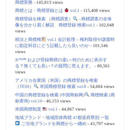
商標実務
- 145,813 views
商標とは・商標登録とは
vol.1
- 115,408 views
商標登録を検索 （商標調査）
–商標調査の全体
像を分かり易く解説 商標登録 検索vol.1
- 102,048
views
税法と商標権
vol.1 会計処理 – 権利取得や譲渡時
に勘定科目にどう記載したら良いのか
- 101,546
views
®™℠ および登録商標の違い-何のために表示す
る？無くても良い？の疑問に答えます。
- 80,561
views
アメリカ合衆国（米国）の商標登録を検索
（TESS）
米国商標登録 検索 vol.8
- 54,604 views
中国の商標登録を検索 (中国商标网)
商標検索 (商
标查询) vol.10
- 46,153 views
米国商標制度
vol.1
- 44,867 views
地域ブランド・地域団体商標 47都道府県別 一覧
ご当地ブランドを商標から一纏め
- 43,797 views