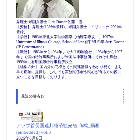
弁理士 米国弁護士 Juris Doctor 佐藤 勝
【資格】 弁理士(1986年登録)、米国弁護士（イリノイ州 2001年
登録）
【学歴】1983年東北大学理学部卒（物理学専攻）、1997年
University of Illinois Chicago, School of Law (旧JMLS)卒 Juris Doctor
(IP Concentration)
【職歴】 1983年から1984年まで大手印刷会社、1984年から1997
年まで国内特許事務所および米国法律事務所にそれぞれ勤務。
1999年に有明国際特許事務所設立
【編集方針】 国内外の商標とその関連情報をわかり易く、より
早く正確に提供し、少しでも実務関係者や関心が有る方の役に
立つことを目指しております。
最近の投稿 (5)
アラブ首長国連邦経済観光省 商標_動画
(embedded) vol.3
2026年8月6日