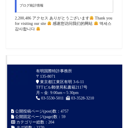
ブログ統計情報
2,200,486 アクセス ありがとうございます
Thank you
for visiting our site
感谢您访问我们的网站
액세스
감사합니다
有明国際特許事務所
〒135-8071
東京都江東区有明 3-6-11
TFTビル郵便局私書箱2117号
月～金: 9:00am～5:30pm
03-5530-5011
03-3528-3210
公開投稿ページ(post)数：4757
公開固定ページ(page)数：59
カテゴリー総数：204
タグ総数：2270