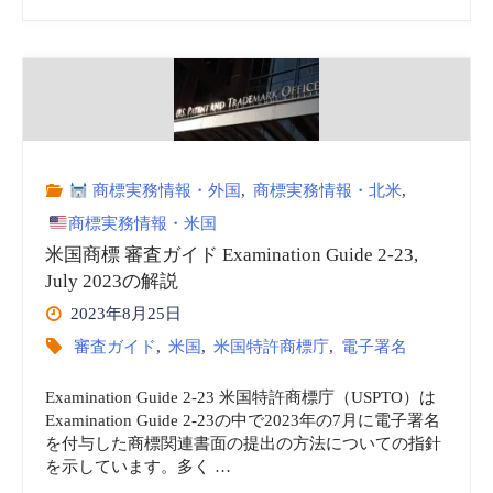
国
正
商
と
標
登
審
録
商標実務情報・外国
,
商標実務情報・北米
,
査
証
商標実務情報・米国
ガ
の
米国商標 審査ガイド Examination Guide 2-23,
July 2023の解説
イ
請
2023年8月25日
審査ガイド
,
米国
,
米国特許商標庁
,
電子署名
ド
求
Examination Guide 2-23 米国特許商標庁（USPTO）は
Examination
(§7
Examination Guide 2-23の中で2023年の7月に電子署名
を付与した商標関連書面の提出の方法についての指針
Guide
Request)、
を示しています。多く …