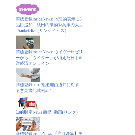
商標登録insideNews: 地理的表示に3
品目追加 秋田の漬物や兵庫の大豆
| SankeiBiz（サンケイビズ）
商標登録insideNews: ウイダーinゼリ
ーから「ウイダー」が消えた日 | 東
洋経済オンライン
商標登録＋α: 拒絶理由通知に対す
る意見書記載例#54
知的財産News 商標_動画(リンク)
商標登録insideNews 【注目決算】テ