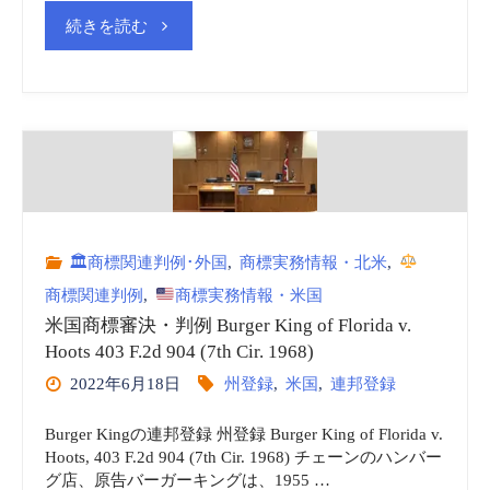
3-
プ
"米
続きを読む
23,
レ
国
August
ゼ
商
2023
ン
標
の
テ
審
解
ー
🏛商標関連判例･外国
,
商標実務情報・北米
,
査
商標関連判例
,
商標実務情報・米国
説"
シ
ガ
米国商標審決・判例 Burger King of Florida v.
ョ
Hoots 403 F.2d 904 (7th Cir. 1968)
イ
2022年6月18日
州登録
,
米国
,
連邦登録
ン
ド
Burger Kingの連邦登録 州登録 Burger King of Florida v.
用
Hoots, 403 F.2d 904 (7th Cir. 1968) チェーンのハンバー
Examination
グ店、原告バーガーキングは、1955 …