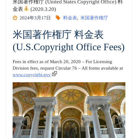
米国著作権庁 (United States Copyright Office) 料
実
金表
(2020.3.20)
2024年3月17日
料金表
,
米国著作権庁
務
米国著作権庁 料金表
TMEP
(U.S.Copyright Office Fees)
商
品・
Fees in effect as of March 20, 2020 – For Licensing
Division fees, request Circular 76 – All forms available at
www.copyright.gov
役
務
の
記
載