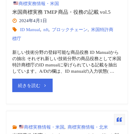
(viii))
商標実務情報・米国
米国商標実務 TMEP 商品・役務の記載 vol.5
と
2024年4月1日
は
ID Manual
,
nft
,
ブロックチェーン
,
米国特許商
標庁
何
新しい技術分野の登録可能な商品役務 ID Manualから
だ
の抽出 それぞれ新しい技術分野の商品役務として米国
特許商標庁のID manualに挙げられている記載を抽出
ろ
しています。A/Dの欄は、ID manualの入力状態( …
う"
"米
続きを読む
国
商
標
商標実務情報・米国
,
商標実務情報・北米