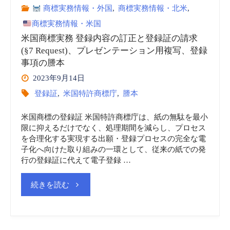
商標実務情報・外国
,
商標実務情報・北米
,
容
不
商標実務情報・米国
さ
米国商標実務 登録内容の訂正と登録証の請求
使
(§7 Request)、プレゼンテーション用複写、登録
れ
用
事項の謄本
2023年9月14日
る
取
登録証
,
米国特許商標庁
,
謄本
商
消
米国商標の登録証 米国特許商標庁は、紙の無駄を最小
限に抑えるだけでなく、処理期間を減らし、プロセス
標
—
を合理化する実現する出願・登録プロセスの完全な電
子化へ向けた取り組みの一環として、従来の紙での発
の
Expungement
行の登録証に代えて電子登録 …
不
and
"米
続きを読む
使
Reexamination"
国
用