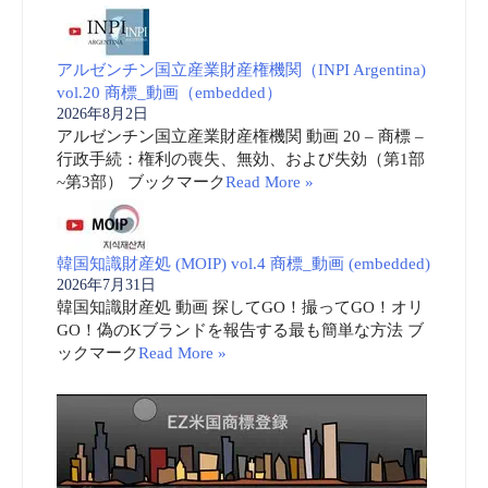
アルゼンチン国立産業財産権機関（INPI Argentina)
vol.20 商標_動画（embedded）
2026年8月2日
アルゼンチン国立産業財産権機関 動画 20 – 商標 –
行政手続：権利の喪失、無効、および失効（第1部
~第3部） ブックマーク
Read More »
韓国知識財産処 (MOIP) vol.4 商標_動画 (embedded)
2026年7月31日
韓国知識財産処 動画 探してGO！撮ってGO！オリ
GO！偽のKブランドを報告する最も簡単な方法 ブ
ックマーク
Read More »