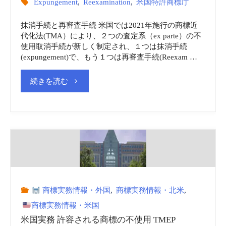
Expungement
,
Reexamination
,
米国特許商標庁
Copyright
抹消手続と再審査手続 米国では2021年施行の商標近
Office)
代化法(TMA）により、２つの査定系（ex parte）の不
使用取消手続が新しく制定され、１つは抹消手続
料
(expungement)で、もう１つは再審査手続(Reexam …
金
"抹
続きを読む
表
消
手
(2020.3.20)”
続
と
商標実務情報・外国
,
商標実務情報・北米
,
再
商標実務情報・米国
審
米国実務 許容される商標の不使用 TMEP