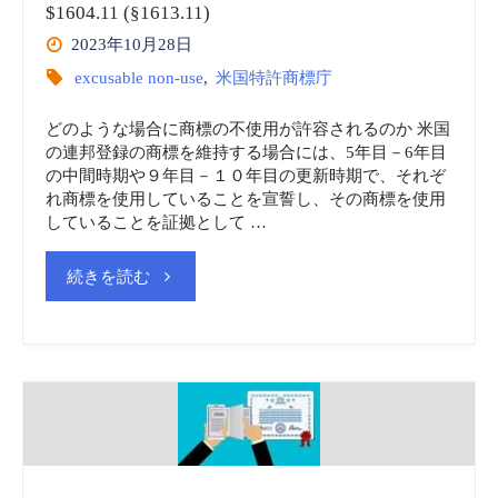
$1604.11 (§1613.11)
査
2023年10月28日
excusable non-use
,
米国特許商標庁
手
どのような場合に商標の不使用が許容されるのか 米国
続
の連邦登録の商標を維持する場合には、5年目－6年目
の中間時期や９年目－１０年目の更新時期で、それぞ
(37
れ商標を使用していることを宣誓し、その商標を使用
していることを証拠として …
CFR
"米
続きを読む
§2.91)
国
査
実
定
務
系
許
の