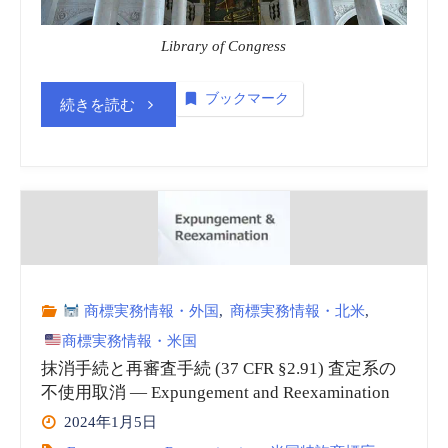
vol.5"
Library of Congress
ブックマーク
“米
続きを読む
国
著
作
権
商標実務情報・外国
,
商標実務情報・北米
,
庁
商標実務情報・米国
抹消手続と再審査手続 (37 CFR §2.91) 査定系の
(United
不使用取消 — Expungement and Reexamination
States
2024年1月5日